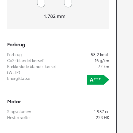
Bredde
1.782
mm
Forbrug
Forbrug
58,2
km/L
Co2 (blandet kørsel)
16
g/km
Rækkevidde blandet kørsel
72
km
(WLTP)
Energiklasse
Motor
Slagvolumen
1.987
cc
Hestekræfter
223
HK