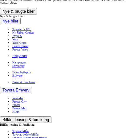
7e7bac1a654a
Nye & brugte biler
Nye & brugte biler
Nye biler
Toyota C-HR+
Ny Urban Cruiser
Aygo X
Yaris
Yaris Cross
Land Cruiser
Proace Verso
Brugte biler
Kampagner
Drivlinjer
Få en byttepris
Biltyper
Priser & brochurer
Toyota Erhverv
Varebiler
Proace City
Proace
Proace Max
Hilux
Billån, leasing & forsikring
Billån, leasing & forsikring
Toyota billån
Toyotas bedste billån
Finanstilsynets redegørelser