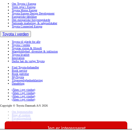
Om Toyota i Europa
Vores rejse i Europa
Toyota Motor Europe
Toyota Europe Design Development
Europæiske fabrikker
Den europæiske forsyningskæde
Nationale marketing- & salgsselskaber
Toyota Connected Europa
Toyota i verden
Toyota til glæde for alle
Toyota i verden
Toyotas vision & filosofi
Mangfoldighed, diversitet & inklusion
Toyota kvalitet
Innovation
Derfor bør du vælge Toyota
Find Toyota-forhandler
Book service
Book prøvetur
MyToyota
Tilgængelighedserklæring
Datadeling
(Åben i nyt vindue)
(Åben i nyt vindue)
(Åben i nyt vindue)
(Åben i nyt vindue)
Copyright © Toyota Danmark A/S 2026
Om hjemmesiden
Brug af cookies
Privatlivspolitik
Producentansvar
Jeg er interesseret