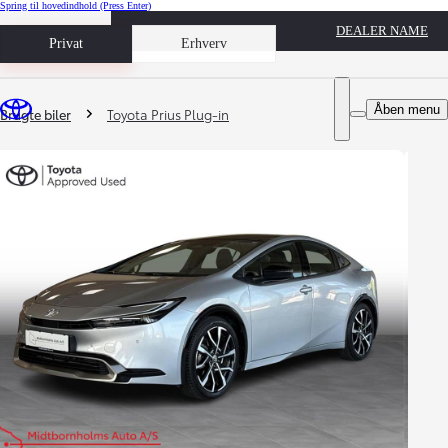
Spring til hovedindhold
(Press Enter)
DEALER NAME
Book prøvetur
Privat
Erhverv
Du er her
:
Åben menu
Brugte biler
Toyota Prius Plug-in