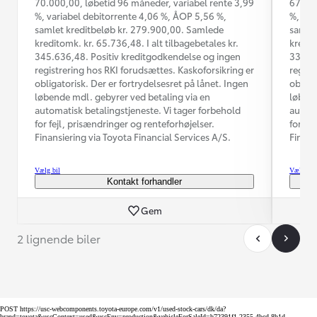
70.000,00, løbetid 96 måneder, variabel rente 3,99
67.000
%, variabel debitorrente 4,06 %, ÅOP 5,56 %,
%, var
samlet kreditbeløb kr. 279.900,00. Samlede
samlet
kreditomk. kr. 65.736,48. I alt tilbagebetales kr.
kredit
345.636,48. Positiv kreditgodkendelse og ingen
331.36
registrering hos RKI forudsættes. Kaskoforsikring er
regist
obligatorisk. Der er fortrydelsesret på lånet. Ingen
obliga
løbende mdl. gebyrer ved betaling via en
løbend
automatisk betalingstjeneste. Vi tager forbehold
automa
for fejl, prisændringer og renteforhøjelser.
for fe
Finansiering via Toyota Financial Services A/S.
Finans
Vælg bil
Vælg bil
Kontakt forhandler
Gem
2 lignende biler
POST https://usc-webcomponents.toyota-europe.com/v1/used-stock-cars/dk/da?
brand=toyota&uscContext=used&uscEnv=production&vehicleForSaleId=b72391f1-2355-4bcd-8b1d-