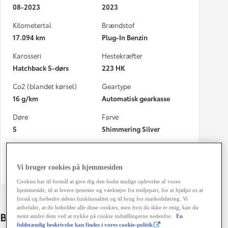
08-2023
2023
Kilometertal
Brændstof
17.094 km
Plug-In Benzin
Karosseri
Hestekræfter
Hatchback 5-dørs
223 HK
Co2 (blandet kørsel)
Geartype
16 g/km
Automatisk gearkasse
Døre
Farve
5
Shimmering Silver
Energiklasse
Grøn ejerafgift (årligt)
920 kr.
Vi bruger cookies på hjemmesiden
Cookies har til formål at give dig den bedst mulige oplevelse af vores
hjemmeside, til at levere tjenester og værktøjer fra tredjepart, for at hjælpe os at
forstå og forbedre sidens funktionalitet og til brug for markedsføring. Vi
anbefaler, at du beholder alle disse cookies, men hvis du ikke er enig, kan du
Bildetaljer
nemt ændre dem ved at trykke på cookie indstillingerne nedenfor.
En
fuldstændig beskrivelse kan findes i vores cookie-politik