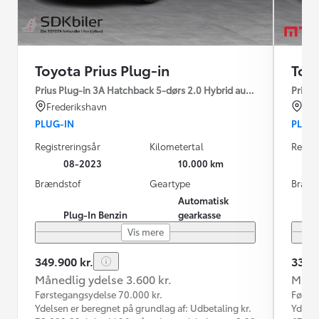
Toyota Prius Plug-in
Toyo
Prius Plug-in 3A Hatchback 5-dørs 2.0 Hybrid aut. gear Elegant 
Prius 
Frederikshavn
Nyk
PLUG-IN
PLUG
Registreringsår
Kilometertal
Regist
08-2023
10.000 km
Brændstof
Geartype
Brænd
Automatisk
Plug-In Benzin
gearkasse
Vis mere
349.900 kr.
334.9
Månedlig ydelse 3.600 kr.
Måned
Førstegangsydelse 70.000 kr.
Første
Ydelsen er beregnet på grundlag af: Udbetaling kr.
Ydelse