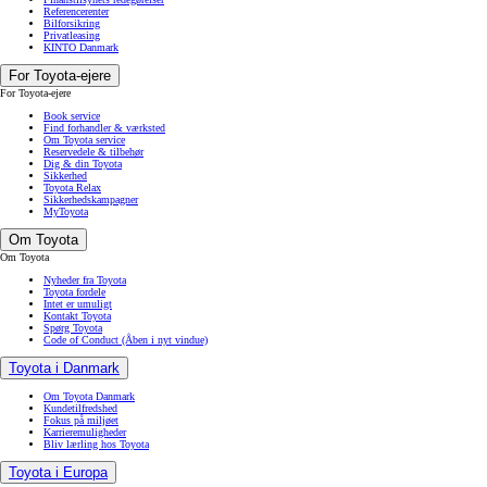
Referencerenter
Bilforsikring
Privatleasing
KINTO Danmark
For Toyota-ejere
For Toyota-ejere
Book service
Find forhandler & værksted
Om Toyota service
Reservedele & tilbehør
Dig & din Toyota
Sikkerhed
Toyota Relax
Sikkerhedskampagner
MyToyota
Om Toyota
Om Toyota
Nyheder fra Toyota
Toyota fordele
Intet er umuligt
Kontakt Toyota
Spørg Toyota
Code of Conduct
(Åben i nyt vindue)
Toyota i Danmark
Om Toyota Danmark
Kundetilfredshed
Fokus på miljøet
Karrieremuligheder
Bliv lærling hos Toyota
Toyota i Europa