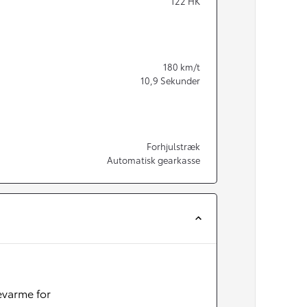
122
HK
180
km/t
10,9
Sekunder
Forhjulstræk
Automatisk gearkasse
varme for