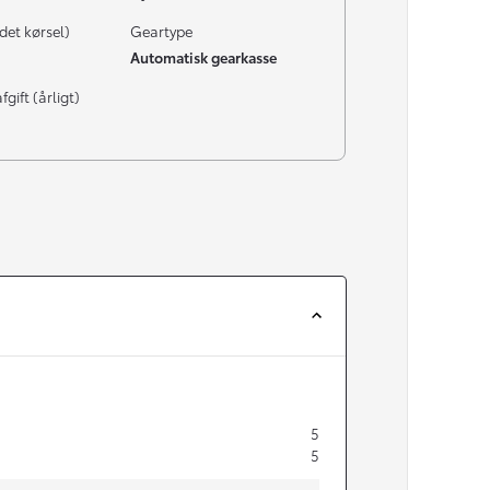
det kørsel)
Geartype
Automatisk gearkasse
gift (årligt)
5
5