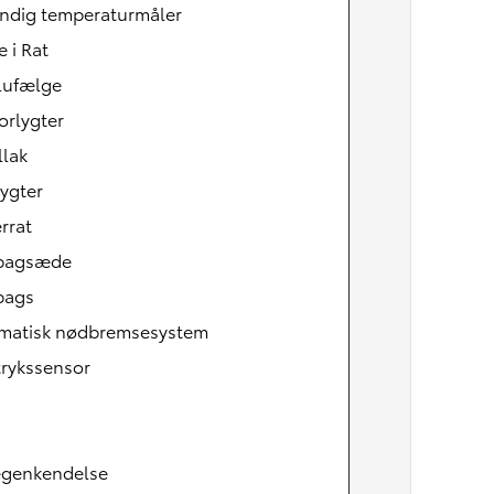
ndig temperaturmåler
 i Rat
lufælge
orlygter
llak
ygter
rrat
tbagsæde
bags
matisk nødbremsesystem
Den nye Yaris Cross
Kommer snart
rykssensor
tegenkendelse