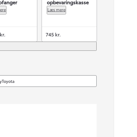
ofanger
opbevaringskasse
ere
Læs mere
kr.
745 kr.
MyToyota