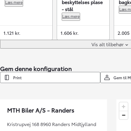
beskyttelses plase
bagk
Læs mere
- stål
Læs m
Læs mere
1.121 kr.
1.606 kr.
2.005 
Vis alt tilbehør
Gem denne konfiguration
Print
Gem til 
MTH Biler A/S - Randers
Kristrupvej 168 8960 Randers Midtjylland