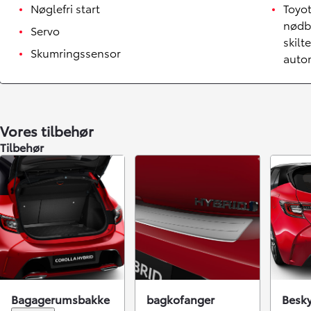
Nøglefri start
Toyo
nødb
Servo
skilt
Skumringssensor
auto
Vores tilbehør
Tilbehør
Bagagerumsbakke
bagkofanger
Besky