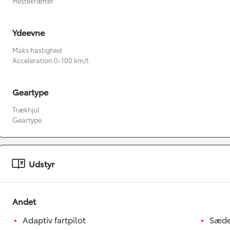
Hestekræfter
Ydeevne
Maks hastighed
Acceleration 0-100 km/t
Geartype
Trækhjul
Geartype
Fra kr. 349.990
Udstyr
Andet
Adaptiv fartpilot
Sæde