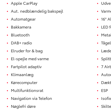
Apple CarPlay
Udve
Aut. nedblændelig bakspejl
Varme
Automatgear
16" A
Bakkamera
LED f
Bluetooth
Meta
DAB+ radio
Tågel
Elruder for & bag
Læde
El-spejle med varme
Spli
Fartpilot adaptiv
7 Air
Klimaanlæg
Auto
Yaris
HYBRID
Kørecomputer
Dækt
Multifunktionsrat
ESP
Navigation via Telefon
Isofix
Nøglefri døre
Skil