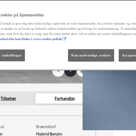
reg
fortrydel
aut
 cookies på hjemmesiden
og 
l formål at give dig den bedst mulige oplevelse af vores hjemmeside, til at levere tjenester og vær
r at hjælpe os at forstå og forbedre sidens funktionalitet og til brug for markedsføring. Vi anbefal
Måned
okies, men hvis du ikke er enig, kan du nemt ændre dem ved at trykke på cookie indstillingerne n
eskrivelse kan findes i vores cookie-politik
Fra kr. 299.990
Den nye GR GT
The soul lives on.
 indstillinger
Kun nødvendige cookies
Accepter
Tilbehør
Forhandler
tal
Brændstof
km
Hybrid Benzin