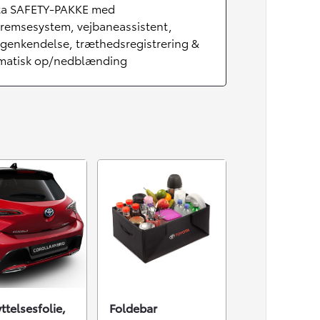
ta SAFETY-PAKKE med
remsesystem, vejbaneassistent,
egenkendelse, træthedsregistrering &
matisk op/nedblænding
ttelsesfolie,
Foldebar