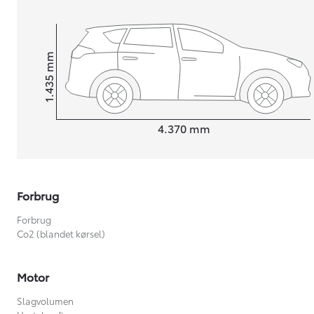
mm
1.435
Højt
Længde
4.370
mm
Forbrug
Forbrug
Co2 (blandet kørsel)
Motor
Slagvolumen