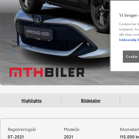
Vi bruger
Cookies har ti
tredjepart, fo
alle disse co
fuldstændig b
Fra kr. 234.990
bZ4X Touring
EL
Cookie -
Highlights
Bildetaljer
Registreringsår
Modelår
Kilometer
07-2021
2021
115.000 