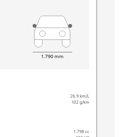
Bredde
1.790
mm
26,9
km/L
102
g/km
1.798
cc