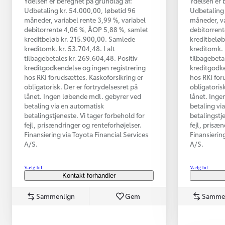
Ydelsen er beregnet på grundlag af:
Ydelsen er 
Udbetaling kr. 54.000,00, løbetid 96
Udbetaling 
måneder, variabel rente 3,99 %, variabel
måneder, va
debitorrente 4,06 %, ÅOP 5,88 %, samlet
debitorrent
kreditbeløb kr. 215.900,00. Samlede
kreditbeløb
kreditomk. kr. 53.704,48. I alt
kreditomk. 
tilbagebetales kr. 269.604,48. Positiv
tilbagebeta
kreditgodkendelse og ingen registrering
kreditgodke
hos RKI forudsættes. Kaskoforsikring er
hos RKI for
obligatorisk. Der er fortrydelsesret på
obligatorisk
lånet. Ingen løbende mdl. gebyrer ved
lånet. Inge
betaling via en automatisk
betaling vi
betalingstjeneste. Vi tager forbehold for
betalingstj
Fra kr. 349.990
fejl, prisændringer og renteforhøjelser.
fejl, prisæ
Finansiering via Toyota Financial Services
Finansierin
A/S.
A/S.
Vælg bil
Vælg bil
Kontakt forhandler
Sammenlign
Gem
Samme