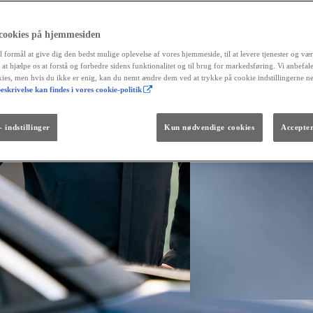
 cookies på hjemmesiden
l formål at give dig den bedst mulige oplevelse af vores hjemmeside, til at levere tjenester og vær
r at hjælpe os at forstå og forbedre sidens funktionalitet og til brug for markedsføring. Vi anbefal
okies, men hvis du ikke er enig, kan du nemt ændre dem ved at trykke på cookie indstillingerne n
eskrivelse kan findes i vores cookie-politik
Fra kr. 299.990
Den nye GR GT
The soul lives on.
 indstillinger
Kun nødvendige cookies
Accepter