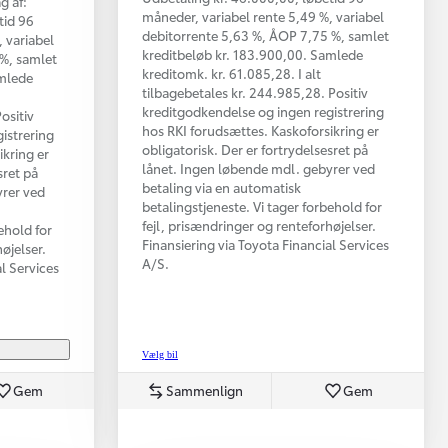
g af:
måneder, variabel rente 5,49 %, variabel
tid 96
debitorrente 5,63 %, ÅOP 7,75 %, samlet
 variabel
kreditbeløb kr. 183.900,00. Samlede
 %, samlet
kreditomk. kr. 61.085,28. I alt
amlede
tilbagebetales kr. 244.985,28. Positiv
kreditgodkendelse og ingen registrering
ositiv
hos RKI forudsættes. Kaskoforsikring er
istrering
obligatorisk. Der er fortrydelsesret på
ikring er
lånet. Ingen løbende mdl. gebyrer ved
sret på
betaling via en automatisk
yrer ved
betalingstjeneste. Vi tager forbehold for
fejl, prisændringer og renteforhøjelser.
ehold for
Finansiering via Toyota Financial Services
øjelser.
A/S.
al Services
Vælg bil
Gem
Sammenlign
Gem