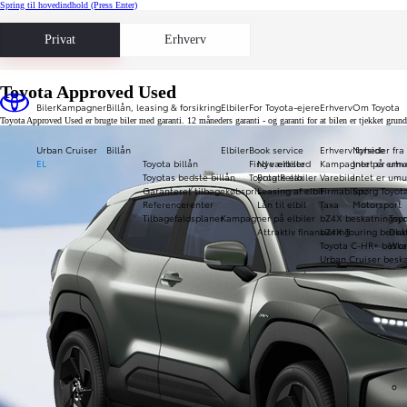
Spring til hovedindhold
(Press Enter)
Privat
Erhverv
Toyota Approved Used
Biler
Kampagner
Billån, leasing & forsikring
Elbiler
For Toyota-ejere
Erhverv
Om Toyota
Toyota Approved Used er brugte biler med garanti. 12 måneders garanti - og garanti for at bilen er tjekket gru
Urban Cruiser
Billån
Elbiler
Book service
Erhverv forside
Nyheder fra
EL
Toyota billån
Find værksted
Nye elbiler
Kampagner på erhve
Intet er umu
Toyotas bedste billån
Toyota Relax
Brugte elbiler
Varebiler
Intet er umu
Garanteret tilbagekøbspris
Leasing af elbil
Firmabiler
Spørg Toyot
Referencerenter
Lån til elbil
Taxa
Motorsport
Tilbagefaldsplaner
Kampagner på elbiler
bZ4X beskatningspr
Toy
Attraktiv finansiering
bZ4X Touring beska
Daka
Toyota C-HR+ beska
Wor
Urban Cruiser beska