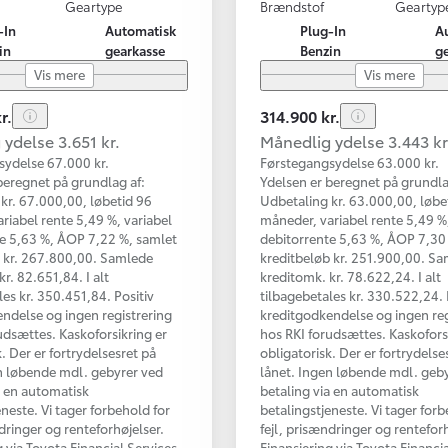
Geartype
Brændstof
Geartyp
-In
Automatisk
Plug-In
A
in
gearkasse
Benzin
g
Vis mere
Vis mere
r.
314.900 kr.
ydelse 3.651 kr.
Månedlig ydelse 3.443 kr
sydelse 67.000 kr.
Førstegangsydelse 63.000 kr.
beregnet på grundlag af:
Ydelsen er beregnet på grundla
kr. 67.000,00, løbetid 96
Udbetaling kr. 63.000,00, løbe
riabel rente 5,49 %, variabel
måneder, variabel rente 5,49 %,
e 5,63 %, ÅOP 7,22 %, samlet
debitorrente 5,63 %, ÅOP 7,30
b kr. 267.800,00. Samlede
kreditbeløb kr. 251.900,00. S
r. 82.651,84. I alt
kreditomk. kr. 78.622,24. I alt
les kr. 350.451,84. Positiv
tilbagebetales kr. 330.522,24. 
ndelse og ingen registrering
kreditgodkendelse og ingen reg
udsættes. Kaskoforsikring er
hos RKI forudsættes. Kaskofors
. Der er fortrydelsesret på
obligatorisk. Der er fortrydelse
n løbende mdl. gebyrer ved
lånet. Ingen løbende mdl. geb
a en automatisk
betaling via en automatisk
eneste. Vi tager forbehold for
betalingstjeneste. Vi tager forb
ndringer og renteforhøjelser.
fejl, prisændringer og renteforh
g via Toyota Financial Services
Finansiering via Toyota Financi