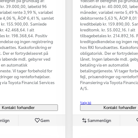
beregnet på grundlag af:
Ydelsen er beregnet på grundla
kr. 39.000,00, løbetid 96
Udbetaling kr. 40.000,00, løbe
riabel rente 3,99 %, variabel
måneder, variabel rente 5,49 %,
e 4,06 %, ÅOP 6,41 %, samlet
debitorrente 5,63 %, ÅOP 8,01
 kr. 155.900,00. Samlede
kreditbeløb kr. 159.890,00. S
kr. 42.468,64. I alt
kreditomk. kr. 55.002,16. I alt
les kr. 198.368,64. Positiv
tilbagebetales kr. 214.892,16. P
ndelse og ingen registrering
kreditgodkendelse og ingen reg
udsættes. Kaskoforsikring er
hos RKI forudsættes. Kaskofors
. Der er fortrydelsesret på
obligatorisk. Der er fortrydelse
n løbende mdl. gebyrer ved
lånet. Ingen løbende mdl. geb
a en automatisk
betaling via en automatisk
eneste. Vi tager forbehold for
betalingstjeneste. Vi tager forb
ndringer og renteforhøjelser.
fejl, prisændringer og renteforh
g via Toyota Financial Services
Finansiering via Toyota Financi
A/S.
Vælg bil
Kontakt forhandler
Kontakt forhandler
nlign
Gem
Sammenlign