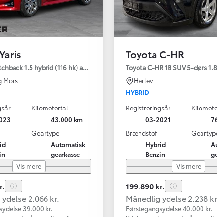
Yaris
Toyota C-HR
tchback 1.5 hybrid (116 hk) aut. gear Active - Technology
Toyota C-HR 1B SUV 5-dørs 1.8 
g Mors
Herlev
HYBRID
gsår
Kilometertal
Registreringsår
Kilomete
023
43.000 km
03-2021
7
Geartype
Brændstof
Geartyp
id
Automatisk
Hybrid
A
in
gearkasse
Benzin
g
Vis mere
Vis mere
r.
199.890 kr.
ydelse 2.066 kr.
Månedlig ydelse 2.238 kr
sydelse 39.000 kr.
Førstegangsydelse 40.000 kr.