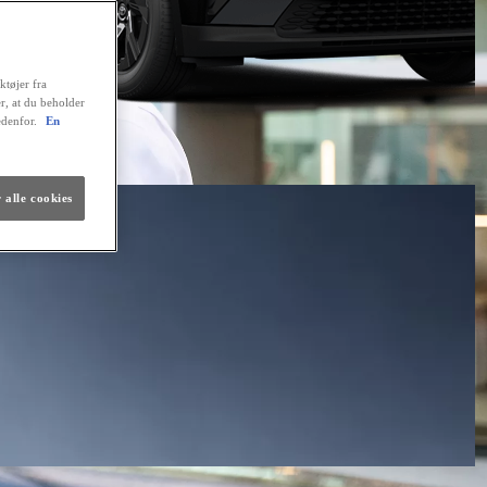
ktøjer fra
er, at du beholder
edenfor.
En
 alle cookies