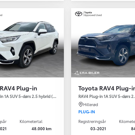
 RAV4 Plug-in
Toyota RAV4 Plug-i
Den nye Yaris Cross
n 1A SUV 5-dørs 2.5 hybrid (306 hk) aut. gear AWD-i H3 - Comfort
RAV4 Plug-in 1A SUV 5-dørs 2.
Kommer snart
Hillerød
PLUG-IN
gsår
Kilometertal
Registreringsår
Kilomete
021
48.000 km
03-2021
8