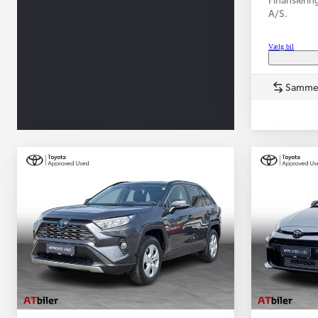
A/S.
Vælg bil
Samme