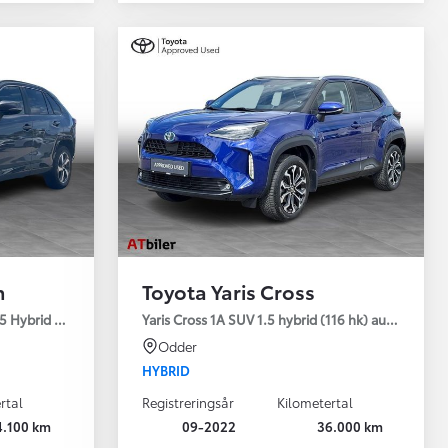
n
Toyota Yaris Cross
5 Hybrid (306 hk) aut. gear AWD-i H3 - Comfort - Premium
Yaris Cross 1A SUV 1.5 hybrid (116 hk) aut. gear Sty
Odder
HYBRID
rtal
Registreringsår
Kilometertal
4.100 km
09-2022
36.000 km