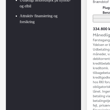
Udførligt helbredstjek på hybrid-
Brændstof
og elbil
Plug
Benz
Attraktiv finansiering og
forsikring
334.800 k
Månedlig 
Førstegang
Ydelsen er 
Udbetaling 
måneder, va
debitorrent
kreditbelø
kreditomk. k
tilbagebeta
kreditgodke
hos RKI for
obligatorisk
lånet. Inge
betaling vi
betalingstj
fejl, prisæ
Finansierin