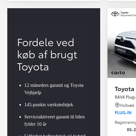
Fordele ved
køb af brugt
Toyota
12 måneders garanti og Toyota
Toyota
Vejhjælp
Yaris
RAV4 Plug-i
HYBRID
145-punkts værkstedstjek
Holbæk
PLUG-IN
Serviceaktiveret garanti til bilen
Registrerin
fylder 10 år
05-2