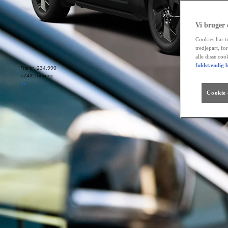
Vi bruger
Cookies har ti
tredjepart, fo
alle disse co
fuldstændig b
Fra kr. 234.990
bZ4X Touring
EL
Cookie -