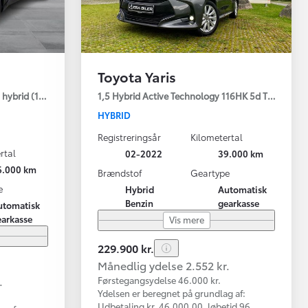
Toyota Yaris
hybrid (122 hk) aut. gear C-LUB - Smart
1,5 Hybrid Active Technology 116HK 5d Trinl. Gear
HYBRID
Registreringsår
Kilometertal
rtal
02-2022
39.000 km
6.000 km
Brændstof
Geartype
e
Hybrid
Automatisk
Benzin
gearkasse
utomatisk
earkasse
Vis mere
229.900 kr.
Månedlig ydelse 2.552 kr.
.
Førstegangsydelse 46.000 kr.
Ydelsen er beregnet på grundlag af:
Udbetaling kr. 46.000,00, løbetid 96