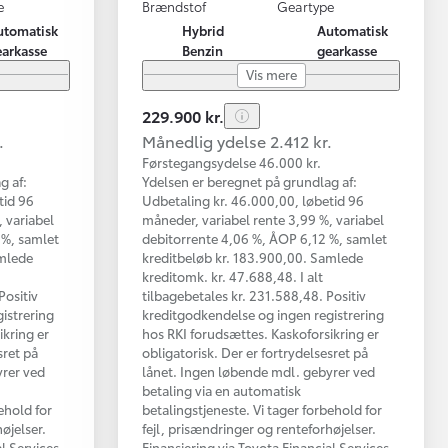
e
Brændstof
Geartype
utomatisk
Hybrid
Automatisk
earkasse
Benzin
gearkasse
Vis mere
229.900 kr.
.
Månedlig ydelse 2.412 kr.
Førstegangsydelse 46.000 kr.
g af:
Ydelsen er beregnet på grundlag af:
tid 96
Udbetaling kr. 46.000,00, løbetid 96
 variabel
måneder, variabel rente 3,99 %, variabel
 %, samlet
debitorrente 4,06 %, ÅOP 6,12 %, samlet
amlede
kreditbeløb kr. 183.900,00. Samlede
kreditomk. kr. 47.688,48. I alt
Positiv
tilbagebetales kr. 231.588,48. Positiv
istrering
kreditgodkendelse og ingen registrering
ikring er
hos RKI forudsættes. Kaskoforsikring er
sret på
obligatorisk. Der er fortrydelsesret på
yrer ved
lånet. Ingen løbende mdl. gebyrer ved
betaling via en automatisk
ehold for
betalingstjeneste. Vi tager forbehold for
øjelser.
fejl, prisændringer og renteforhøjelser.
al Services
Finansiering via Toyota Financial Services