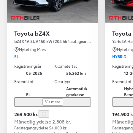
Toyota bZ4X
Toyota 
bZ4X 1A SUV 150 kW (204 hk ) aut. gear Executive Premium
Yaris 4A Ha
Nykøbing Mors
Nykøbin
EL
HYBRID
Registreringsår
Kilometertal
Registrerin
05-2025
56.262 km
12-2
Brændstof
Geartype
Brændstof
Automatisk
Hybr
El
gearkasse
Benz
Vis mere
269.900 kr.
194.900 k
Månedlig ydelse 2.808 kr.
Månedlig 
Førstegangsydelse 54.000 kr.
Førstegang