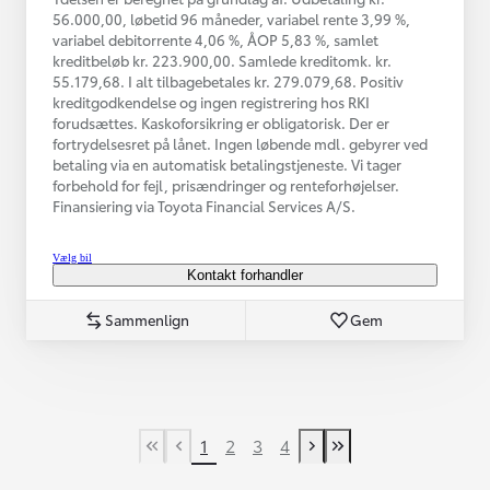
56.000,00, løbetid 96 måneder, variabel rente 3,99 %,
variabel debitorrente 4,06 %, ÅOP 5,83 %, samlet
kreditbeløb kr. 223.900,00. Samlede kreditomk. kr.
55.179,68. I alt tilbagebetales kr. 279.079,68. Positiv
kreditgodkendelse og ingen registrering hos RKI
forudsættes. Kaskoforsikring er obligatorisk. Der er
fortrydelsesret på lånet. Ingen løbende mdl. gebyrer ved
betaling via en automatisk betalingstjeneste. Vi tager
forbehold for fejl, prisændringer og renteforhøjelser.
Finansiering via Toyota Financial Services A/S.
Vælg bil
Kontakt forhandler
Sammenlign
Gem
1
2
3
4
First Page
Tidligere side
Næste side
Last Page