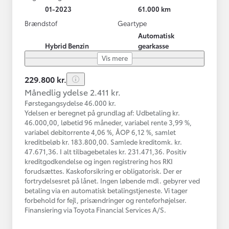
01-2023
61.000 km
Brændstof
Geartype
Automatisk
Hybrid Benzin
gearkasse
Vis mere
229.800 kr.
Månedlig ydelse 2.411 kr.
Førstegangsydelse 46.000 kr.
Ydelsen er beregnet på grundlag af: Udbetaling kr.
46.000,00, løbetid 96 måneder, variabel rente 3,99 %,
variabel debitorrente 4,06 %, ÅOP 6,12 %, samlet
kreditbeløb kr. 183.800,00. Samlede kreditomk. kr.
47.671,36. I alt tilbagebetales kr. 231.471,36. Positiv
kreditgodkendelse og ingen registrering hos RKI
forudsættes. Kaskoforsikring er obligatorisk. Der er
fortrydelsesret på lånet. Ingen løbende mdl. gebyrer ved
betaling via en automatisk betalingstjeneste. Vi tager
forbehold for fejl, prisændringer og renteforhøjelser.
Finansiering via Toyota Financial Services A/S.