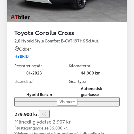
Toyota Corolla Cross
2,0 Hybrid Style Comfort E-CVT 197HK 5d Aut.
Odder
HYBRID
Registreringsår
Kilometertal
01-2023
44.900 km
Brændstof
Geartype
Automatisk
Hybrid Benzin
gearkasse
Vis mere
279.900 kr.
Månedlig ydelse 2.907 kr.
Førstegangsydelse 56.000 kr.
Ydelsen er beregnet på grundlag af: Udbetaling kr.