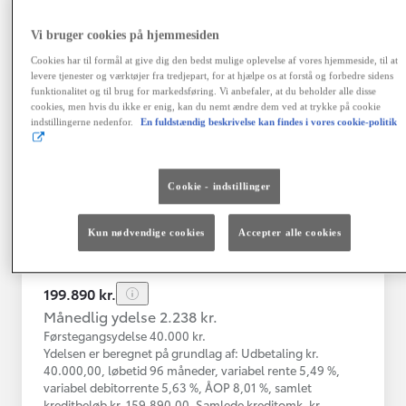
Vi bruger cookies på hjemmesiden
Toyota C-HR
Cookies har til formål at give dig den bedst mulige oplevelse af vores hjemmeside, til at
Toyota C-HR 1B SUV 5-dørs 1.8 hybrid (122 hk) aut. gear C-LUB -
levere tjenester og værktøjer fra tredjepart, for at hjælpe os at forstå og forbedre sidens
funktionalitet og til brug for markedsføring. Vi anbefaler, at du beholder alle disse
Herlev
cookies, men hvis du ikke er enig, kan du nemt ændre dem ved at trykke på cookie
HYBRID
indstillingerne nedenfor.
En fuldstændig beskrivelse kan findes i vores cookie-politik
Registreringsår
Kilometertal
03-2021
76.000 km
Cookie - indstillinger
Brændstof
Geartype
Automatisk
Hybrid Benzin
gearkasse
Kun nødvendige cookies
Accepter alle cookies
Vis mere
199.890 kr.
Månedlig ydelse 2.238 kr.
Førstegangsydelse 40.000 kr.
Ydelsen er beregnet på grundlag af: Udbetaling kr.
40.000,00, løbetid 96 måneder, variabel rente 5,49 %,
variabel debitorrente 5,63 %, ÅOP 8,01 %, samlet
kreditbeløb kr. 159.890,00. Samlede kreditomk. kr.