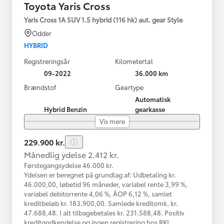
Toyota Yaris Cross
Yaris Cross 1A SUV 1.5 hybrid (116 hk) aut. gear Style
Odder
HYBRID
Registreringsår
Kilometertal
09-2022
36.000 km
Brændstof
Geartype
Automatisk
Hybrid Benzin
gearkasse
Vis mere
229.900 kr.
Månedlig ydelse 2.412 kr.
Førstegangsydelse 46.000 kr.
Ydelsen er beregnet på grundlag af: Udbetaling kr.
46.000,00, løbetid 96 måneder, variabel rente 3,99 %,
variabel debitorrente 4,06 %, ÅOP 6,12 %, samlet
kreditbeløb kr. 183.900,00. Samlede kreditomk. kr.
47.688,48. I alt tilbagebetales kr. 231.588,48. Positiv
kreditgodkendelse og ingen registrering hos RKI