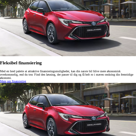
Fleksibel finansiering
Med en bred palette at attraktive finansieringsmuligheder, kan din næste bil blive mere økonomisk
overkommelig, end du tror. Find den løsning, der passer til dig og få helt ro i maven omkring din fremtidige
økonomi.
Mere om finansiering