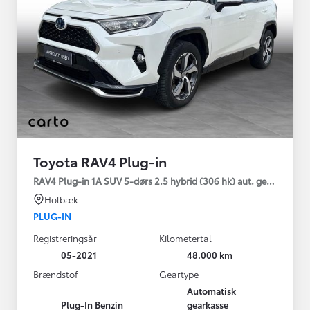
Toyota RAV4 Plug-in
RAV4 Plug-in 1A SUV 5-dørs 2.5 hybrid (306 hk) aut. gear AWD-i
Holbæk
PLUG-IN
Registreringsår
Kilometertal
05-2021
48.000 km
Brændstof
Geartype
Automatisk
Plug-In Benzin
gearkasse