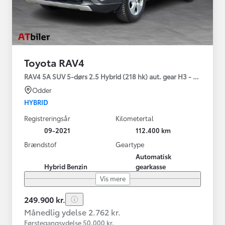
Toyota RAV4
RAV4 5A SUV 5-dørs 2.5 Hybrid (218 hk) aut. gear H3 - Comfort
Odder
HYBRID
Registreringsår
Kilometertal
09-2021
112.400 km
Brændstof
Geartype
Automatisk
Hybrid Benzin
gearkasse
Vis mere
249.900 kr.
Månedlig ydelse 2.762 kr.
Førstegangsydelse 50.000 kr.