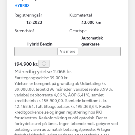
HYBRID
Registreringsår
Kilometertal
12-2023
43.000 km
Brændstof
Geartype
Automatisk
Hybrid Benzin
gearkasse
Vis mere
194.900 kr.
Månedlig ydelse 2.066 kr.
Førstegangsydelse 39.000 kr.
Ydelsen er beregnet på grundlag af: Udbetaling kr.
39.000,00, løbetid 96 måneder, variabel rente 3,99 %,
variabel debitorrente 4,06 %, ÅOP 6,41 %, samlet
kreditbeløb kr. 155.900,00. Samlede kreditomk. kr.
42.468,64. I alt tilbagebetales kr. 198.368,64. Positiv
kreditgodkendelse og ingen registrering hos RKI
forudsættes. Kaskoforsikring er obligatorisk. Der er
fortrydelsesret på lånet. Ingen løbende mdl. gebyrer ved
betaling via en automatisk betalingstjeneste. Vi tager
forbehold for fejl, prisændringer og renteforhøjelser.