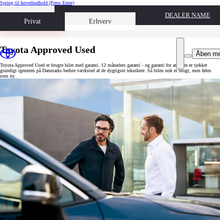
Spring til hovedindhold
(Press Enter)
DEALER NAME
Book prøvetur
Privat
Erhverv
Toyota Approved Used
Åben m
Toyota Approved Used er brugte biler med garanti. 12 måneders garanti - og garanti for at bilen er tjekket
grundigt igennem på Danmarks bedste værksted af de dygtigste teknikere. Så bilen nok er brugt, men føles
som ny.