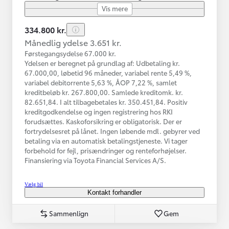
Vis mere
334.800 kr.
Månedlig ydelse 3.651 kr.
Førstegangsydelse 67.000 kr.
Ydelsen er beregnet på grundlag af: Udbetaling kr.
67.000,00, løbetid 96 måneder, variabel rente 5,49 %,
variabel debitorrente 5,63 %, ÅOP 7,22 %, samlet
kreditbeløb kr. 267.800,00. Samlede kreditomk. kr.
82.651,84. I alt tilbagebetales kr. 350.451,84. Positiv
kreditgodkendelse og ingen registrering hos RKI
forudsættes. Kaskoforsikring er obligatorisk. Der er
fortrydelsesret på lånet. Ingen løbende mdl. gebyrer ved
betaling via en automatisk betalingstjeneste. Vi tager
forbehold for fejl, prisændringer og renteforhøjelser.
Finansiering via Toyota Financial Services A/S.
Vælg bil
Kontakt forhandler
Sammenlign
Gem