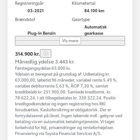
Registreringsår
Kilometertal
03-2021
84.100 km
Brændstof
Geartype
Automatisk
Plug-In Benzin
gearkasse
Vis mere
314.900 kr.
Månedlig ydelse 3.443 kr.
Førstegangsydelse 63.000 kr.
Ydelsen er beregnet på grundlag af: Udbetaling kr.
63.000,00, løbetid 96 måneder, variabel rente 5,49 %,
variabel debitorrente 5,63 %, ÅOP 7,30 %, samlet
kreditbeløb kr. 251.900,00. Samlede kreditomk. kr.
78.622,24. I alt tilbagebetales kr. 330.522,24. Positiv
kreditgodkendelse og ingen registrering hos RKI
forudsættes. Kaskoforsikring er obligatorisk. Der er
fortrydelsesret på lånet. Ingen løbende mdl. gebyrer ved
betaling via en automatisk betalingstjeneste. Vi tager
forbehold for fejl, prisændringer og renteforhøjelser.
Finansiering via Toyota Financial Services A/S.