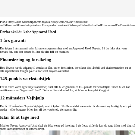
POST https://usc-webcomponents.toyota-europe.com/v1/car-filter/dk/da?
carFilter=used&brand=toyota&uscEnv=production&sortOrder=published&disabledFilters=usedCarBrand&bra
Derfor skal du købe Approved Used
1 års garanti
Der følger 1 års garanti uden kilometerbegrænsning med en Approved Used Toyota. Så du ikke skal være
nervøs for, om den brugte bil har skjulte fejl og mangler.
Finansiering og forsikring
Hos Toyota har du adgang til attraktive lån, og en forsikring, der sikrer dig lånebil ved skadereparation og at
alle reparationer foregår på et autoriseret Toyota-værksted.
145-punkts værkstedstjek
For at sikre vores egne høje standarder, skal alle biler gennem et 145-punkts værkstedstjek, inden bilen kan
certificeres som ”Approved Used”. Dette er din sikkerhed for, at bilen er komplet klargjort.
12 måneders Vejhjælp
Du får 12 måneders Toyota Vejhjælp med i købet. Skulle uheldet være ude, får du nemt og hurtigt hjælp på
stedet – eller bugseret bilen hen til det værksted, der passer dig.
Klar til at tage med
Med en Toyota Approved Used skal du ikke vente på levering. I de fleste tilfælde kan du tage bilen med dig, så
snart købskontrakten er underskrevet.