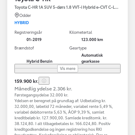
Toyota C-HR 1A SUV 5-dørs 1.8 VVT-i Hybrid e-CVT C-LUB - SMAR
Odder
HYBRID
Registreringsår
Kilometertal
01-2019
123.000 km
Brændstof
Geartype
Automatisk
Hybrid Benzin
gearkasse
Vis mere
159.900 kr.
Månedlig ydelse 2.306 kr.
Førstegangsydelse 32.000 kr.
Ydelsen er beregnet på grundlag af: Udbetaling kr.
32.000,00, løbetid 72 måneder, variabel rente 5,49 %,
variabel debitorrente 5,63 %, ÅOP 9,39 %, samlet
kreditbeløb kr. 127.900,00. Samlede kreditomk. kr.
38.124,80. I alt tilbagebetales kr. 166.024,80. Positiv
kreditgodkendelse og ingen registrering hos RKI
forudsættes. Kaskoforsikring er obligatorisk. Der er