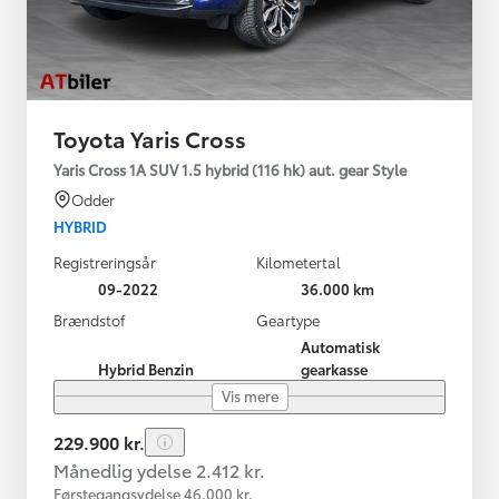
Toyota Yaris Cross
Yaris Cross 1A SUV 1.5 hybrid (116 hk) aut. gear Style
Odder
HYBRID
Registreringsår
Kilometertal
09-2022
36.000 km
Brændstof
Geartype
Automatisk
Hybrid Benzin
gearkasse
Vis mere
229.900 kr.
Månedlig ydelse 2.412 kr.
Førstegangsydelse 46.000 kr.