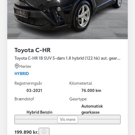
Toyota C-HR
Toyota C-HR 1B SUV 5-dørs 1.8 hybrid (122 hk) aut. gear C-LUB -
Herlev
HYBRID
Registreringsår
Kilometertal
03-2021
76.000 km
Brændstof
Geartype
Automatisk
Hybrid Benzin
gearkasse
Vis mere
199.890 kr.