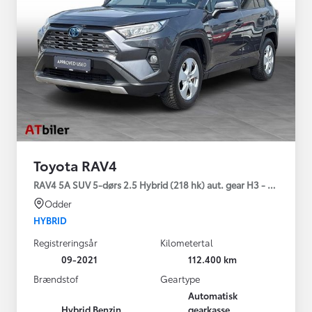
Toyota RAV4
RAV4 5A SUV 5-dørs 2.5 Hybrid (218 hk) aut. gear H3 - Comfort
Odder
HYBRID
Registreringsår
Kilometertal
09-2021
112.400 km
Brændstof
Geartype
Automatisk
Hybrid Benzin
gearkasse