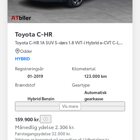
Toyota C-HR
Toyota C-HR 1A SUV 5-dørs 1.8 VVT-i Hybrid e-CVT C-LUB - SMAR
Odder
HYBRID
Registreringsår
Kilometertal
01-2019
123.000 km
Brændstof
Geartype
Automatisk
Hybrid Benzin
gearkasse
Vis mere
159.900 kr.
Månedlig ydelse 2.306 kr.
Førstegangsydelse 32.000 kr.
Ydelsen er beregnet på grundlag af: Udbetaling kr.