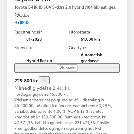
Toyota C-HR 1B SUV 5-dørs 2.0 hybrid (184 hk) aut. gear C-HIC
Odder
HYBRID
Registreringsår
Kilometertal
01-2023
61.000 km
Brændstof
Geartype
Automatisk
Hybrid Benzin
gearkasse
Vis mere
229.800 kr.
Månedlig ydelse 2.411 kr.
Førstegangsydelse 46.000 kr.
Ydelsen er beregnet på grundlag af: Udbetaling kr.
46.000,00, løbetid 96 måneder, variabel rente 3,99 %,
variabel debitorrente 4,06 %, ÅOP 6,12 %, samlet
kreditbeløb kr. 183.800,00. Samlede kreditomk. kr.
47.671,36. I alt tilbagebetales kr. 231.471,36. Positiv
kreditgodkendelse og ingen registrering hos RKI
forudsættes. Kaskoforsikring er obligatorisk. Der er