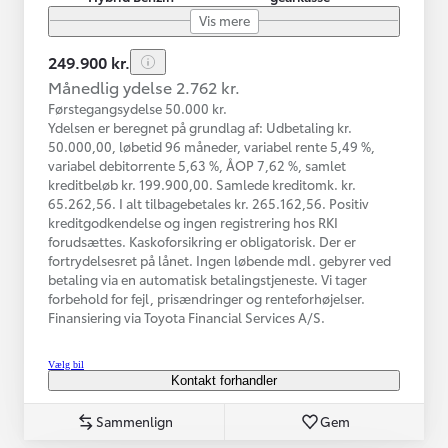
Vis mere
249.900 kr.
Månedlig ydelse 2.762 kr.
Førstegangsydelse 50.000 kr.
Ydelsen er beregnet på grundlag af: Udbetaling kr.
50.000,00, løbetid 96 måneder, variabel rente 5,49 %,
variabel debitorrente 5,63 %, ÅOP 7,62 %, samlet
kreditbeløb kr. 199.900,00. Samlede kreditomk. kr.
65.262,56. I alt tilbagebetales kr. 265.162,56. Positiv
kreditgodkendelse og ingen registrering hos RKI
forudsættes. Kaskoforsikring er obligatorisk. Der er
fortrydelsesret på lånet. Ingen løbende mdl. gebyrer ved
betaling via en automatisk betalingstjeneste. Vi tager
forbehold for fejl, prisændringer og renteforhøjelser.
Finansiering via Toyota Financial Services A/S.
Vælg bil
Kontakt forhandler
Sammenlign
Gem