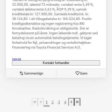
32.000,00, løbetid 72 måneder, variabel rente 5,49 %,
variabel debitorrente 5,63 %, ÅOP 9,39 %, samlet
kreditbeløb kr. 127.900,00. Samlede kreditomk. kr.
38.124,80. I alt tilbagebetales kr. 166.024,80. Positiv
kreditgodkendelse og ingen registrering hos RKI
forudsættes. Kaskoforsikring er obligatorisk. Der er
fortrydelsesret på lånet. Ingen løbende mdl. gebyrer ved
betaling via en automatisk betalingstjeneste. Vi tager
forbehold for fejl, prisændringer og renteforhøjelser.
Finansiering via Toyota Financial Services A/S.
Vælg bil
Kontakt forhandler
Sammenlign
Gem
1
2
3
4
First Page
Tidligere side
Næste side
Last Page