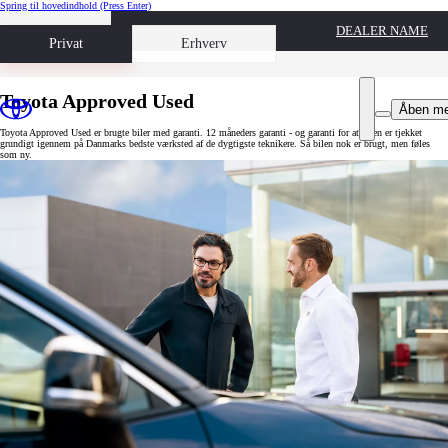
Spring til hovedindhold
(Press Enter)
DEALER NAME
Book prøvetur
Privat
Erhverv
Toyota Approved Used
Åben m
Toyota Approved Used er brugte biler med garanti. 12 måneders garanti - og garanti for at bilen er tjekket
grundigt igennem på Danmarks bedste værksted af de dygtigste teknikere. Så bilen nok er brugt, men føles
som ny.