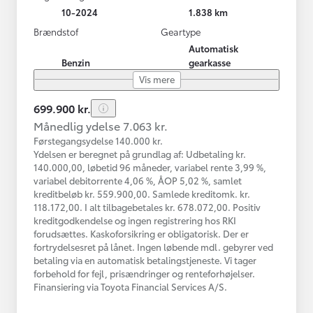
10-2024
1.838 km
Brændstof
Geartype
Automatisk
Benzin
gearkasse
Vis mere
699.900 kr.
Månedlig ydelse 7.063 kr.
Førstegangsydelse 140.000 kr.
Ydelsen er beregnet på grundlag af: Udbetaling kr.
140.000,00, løbetid 96 måneder, variabel rente 3,99 %,
variabel debitorrente 4,06 %, ÅOP 5,02 %, samlet
kreditbeløb kr. 559.900,00. Samlede kreditomk. kr.
118.172,00. I alt tilbagebetales kr. 678.072,00. Positiv
kreditgodkendelse og ingen registrering hos RKI
forudsættes. Kaskoforsikring er obligatorisk. Der er
fortrydelsesret på lånet. Ingen løbende mdl. gebyrer ved
betaling via en automatisk betalingstjeneste. Vi tager
forbehold for fejl, prisændringer og renteforhøjelser.
Finansiering via Toyota Financial Services A/S.