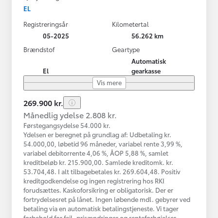
EL
Registreringsår
Kilometertal
05-2025
56.262 km
Brændstof
Geartype
Automatisk
El
gearkasse
Vis mere
269.900 kr.
Månedlig ydelse 2.808 kr.
Førstegangsydelse 54.000 kr.
Ydelsen er beregnet på grundlag af: Udbetaling kr.
54.000,00, løbetid 96 måneder, variabel rente 3,99 %,
variabel debitorrente 4,06 %, ÅOP 5,88 %, samlet
kreditbeløb kr. 215.900,00. Samlede kreditomk. kr.
53.704,48. I alt tilbagebetales kr. 269.604,48. Positiv
kreditgodkendelse og ingen registrering hos RKI
forudsættes. Kaskoforsikring er obligatorisk. Der er
fortrydelsesret på lånet. Ingen løbende mdl. gebyrer ved
betaling via en automatisk betalingstjeneste. Vi tager
forbehold for fejl, prisændringer og renteforhøjelser.