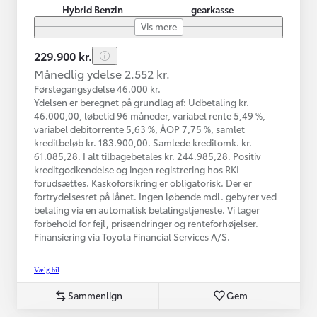
Hybrid Benzin
gearkasse
Vis mere
229.900 kr.
Månedlig ydelse 2.552 kr.
Førstegangsydelse 46.000 kr.
Ydelsen er beregnet på grundlag af: Udbetaling kr.
46.000,00, løbetid 96 måneder, variabel rente 5,49 %,
variabel debitorrente 5,63 %, ÅOP 7,75 %, samlet
kreditbeløb kr. 183.900,00. Samlede kreditomk. kr.
61.085,28. I alt tilbagebetales kr. 244.985,28. Positiv
kreditgodkendelse og ingen registrering hos RKI
forudsættes. Kaskoforsikring er obligatorisk. Der er
fortrydelsesret på lånet. Ingen løbende mdl. gebyrer ved
betaling via en automatisk betalingstjeneste. Vi tager
forbehold for fejl, prisændringer og renteforhøjelser.
Finansiering via Toyota Financial Services A/S.
Vælg bil
Sammenlign
Gem