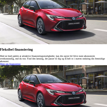
Fleksibel finansiering
Med en bred palette at attraktive finansieringsmuligheder, kan din næste bil blive mere økonomisk
overkommelig, end du tror. Find den løsning, der passer til dig og få helt ro i maven omkring din fremtidige
økonomi.
Mere om finansiering