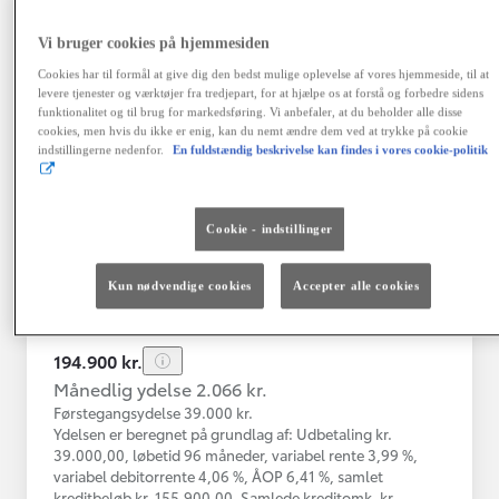
Vi bruger cookies på hjemmesiden
Toyota Yaris
Cookies har til formål at give dig den bedst mulige oplevelse af vores hjemmeside, til at
Yaris 4A Hatchback 1.5 hybrid (116 hk) aut. gear Active - Technolo
levere tjenester og værktøjer fra tredjepart, for at hjælpe os at forstå og forbedre sidens
funktionalitet og til brug for markedsføring. Vi anbefaler, at du beholder alle disse
Nykøbing Mors
cookies, men hvis du ikke er enig, kan du nemt ændre dem ved at trykke på cookie
HYBRID
indstillingerne nedenfor.
En fuldstændig beskrivelse kan findes i vores cookie-politik
Registreringsår
Kilometertal
12-2023
43.000 km
Cookie - indstillinger
Brændstof
Geartype
Automatisk
Hybrid Benzin
gearkasse
Kun nødvendige cookies
Accepter alle cookies
Vis mere
194.900 kr.
Månedlig ydelse 2.066 kr.
Førstegangsydelse 39.000 kr.
Ydelsen er beregnet på grundlag af: Udbetaling kr.
39.000,00, løbetid 96 måneder, variabel rente 3,99 %,
variabel debitorrente 4,06 %, ÅOP 6,41 %, samlet
kreditbeløb kr. 155.900,00. Samlede kreditomk. kr.