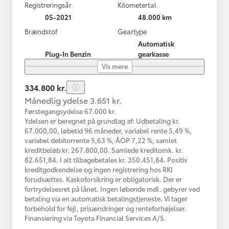
Registreringsår
Kilometertal
05-2021
48.000 km
Brændstof
Geartype
Automatisk
Plug-In Benzin
gearkasse
Vis mere
334.800 kr.
Månedlig ydelse 3.651 kr.
Førstegangsydelse 67.000 kr.
Ydelsen er beregnet på grundlag af: Udbetaling kr.
67.000,00, løbetid 96 måneder, variabel rente 5,49 %,
variabel debitorrente 5,63 %, ÅOP 7,22 %, samlet
kreditbeløb kr. 267.800,00. Samlede kreditomk. kr.
82.651,84. I alt tilbagebetales kr. 350.451,84. Positiv
kreditgodkendelse og ingen registrering hos RKI
forudsættes. Kaskoforsikring er obligatorisk. Der er
fortrydelsesret på lånet. Ingen løbende mdl. gebyrer ved
betaling via en automatisk betalingstjeneste. Vi tager
forbehold for fejl, prisændringer og renteforhøjelser.
Finansiering via Toyota Financial Services A/S.