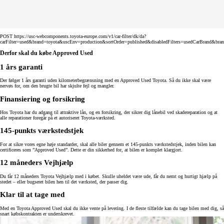
POST https://usc-webcomponents.toyota-europe.com/v1/car-filter/dk/da?
carFilter=used&brand=toyota&uscEnv=production&sortOrder=published&disabledFilters=usedCarBrand&bra
Derfor skal du købe Approved Used
1 års garanti
Der følger 1 års garanti uden kilometerbegrænsning med en Approved Used Toyota. Så du ikke skal være
nervøs for, om den brugte bil har skjulte fejl og mangler.
Finansiering og forsikring
Hos Toyota har du adgang til attraktive lån, og en forsikring, der sikrer dig lånebil ved skadereparation og at
alle reparationer foregår på et autoriseret Toyota-værksted.
145-punkts værkstedstjek
For at sikre vores egne høje standarder, skal alle biler gennem et 145-punkts værkstedstjek, inden bilen kan
certificeres som ”Approved Used”. Dette er din sikkerhed for, at bilen er komplet klargjort.
12 måneders Vejhjælp
Du får 12 måneders Toyota Vejhjælp med i købet. Skulle uheldet være ude, får du nemt og hurtigt hjælp på
stedet – eller bugseret bilen hen til det værksted, der passer dig.
Klar til at tage med
Med en Toyota Approved Used skal du ikke vente på levering. I de fleste tilfælde kan du tage bilen med dig, så
snart købskontrakten er underskrevet.