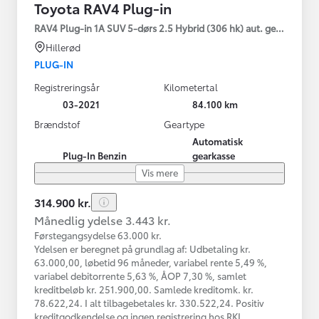
Toyota RAV4 Plug-in
RAV4 Plug-in 1A SUV 5-dørs 2.5 Hybrid (306 hk) aut. gear AWD-i
Hillerød
PLUG-IN
Registreringsår
Kilometertal
03-2021
84.100 km
Brændstof
Geartype
Automatisk
Plug-In Benzin
gearkasse
Vis mere
314.900 kr.
Månedlig ydelse 3.443 kr.
Førstegangsydelse 63.000 kr.
Ydelsen er beregnet på grundlag af: Udbetaling kr.
63.000,00, løbetid 96 måneder, variabel rente 5,49 %,
variabel debitorrente 5,63 %, ÅOP 7,30 %, samlet
kreditbeløb kr. 251.900,00. Samlede kreditomk. kr.
78.622,24. I alt tilbagebetales kr. 330.522,24. Positiv
kreditgodkendelse og ingen registrering hos RKI