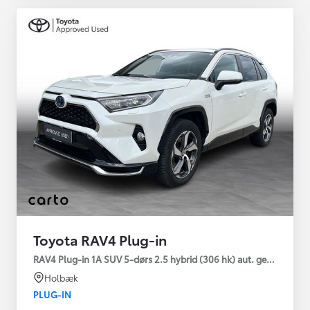
Toyota RAV4 Plug-in
RAV4 Plug-in 1A SUV 5-dørs 2.5 hybrid (306 hk) aut. gear AWD-i
Holbæk
PLUG-IN