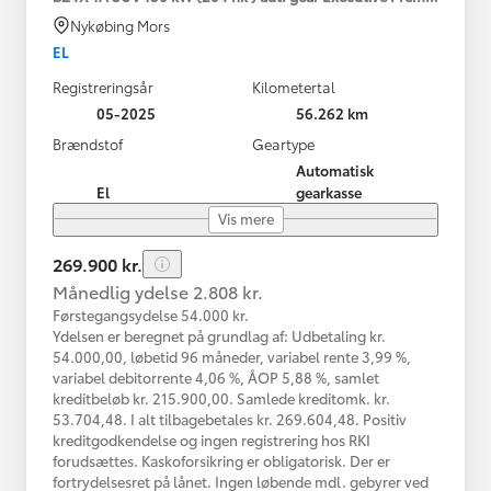
Nykøbing Mors
EL
Registreringsår
Kilometertal
05-2025
56.262 km
Brændstof
Geartype
Automatisk
El
gearkasse
Vis mere
269.900 kr.
Månedlig ydelse 2.808 kr.
Førstegangsydelse 54.000 kr.
Ydelsen er beregnet på grundlag af: Udbetaling kr.
54.000,00, løbetid 96 måneder, variabel rente 3,99 %,
variabel debitorrente 4,06 %, ÅOP 5,88 %, samlet
kreditbeløb kr. 215.900,00. Samlede kreditomk. kr.
53.704,48. I alt tilbagebetales kr. 269.604,48. Positiv
kreditgodkendelse og ingen registrering hos RKI
forudsættes. Kaskoforsikring er obligatorisk. Der er
fortrydelsesret på lånet. Ingen løbende mdl. gebyrer ved