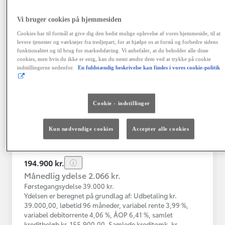
Vi bruger cookies på hjemmesiden
Toyota Yaris
Cookies har til formål at give dig den bedst mulige oplevelse af vores hjemmeside, til at
Yaris 4A Hatchback 1.5 hybrid (116 hk) aut. gear Active - Technolo
levere tjenester og værktøjer fra tredjepart, for at hjælpe os at forstå og forbedre sidens
funktionalitet og til brug for markedsføring. Vi anbefaler, at du beholder alle disse
Nykøbing Mors
cookies, men hvis du ikke er enig, kan du nemt ændre dem ved at trykke på cookie
HYBRID
indstillingerne nedenfor.
En fuldstændig beskrivelse kan findes i vores cookie-politik
Registreringsår
Kilometertal
12-2023
43.000 km
Cookie - indstillinger
Brændstof
Geartype
Automatisk
Hybrid Benzin
gearkasse
Kun nødvendige cookies
Accepter alle cookies
Vis mere
194.900 kr.
Månedlig ydelse 2.066 kr.
Førstegangsydelse 39.000 kr.
Ydelsen er beregnet på grundlag af: Udbetaling kr.
39.000,00, løbetid 96 måneder, variabel rente 3,99 %,
variabel debitorrente 4,06 %, ÅOP 6,41 %, samlet
kreditbeløb kr. 155.900,00. Samlede kreditomk. kr.