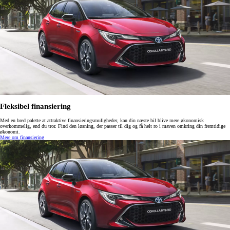
Fleksibel finansiering
Med en bred palette at attraktive finansieringsmuligheder, kan din næste bil blive mere økonomisk
overkommelig, end du tror. Find den løsning, der passer til dig og få helt ro i maven omkring din fremtidige
økonomi.
Mere om finansiering