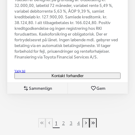
32.000,00, løbetid 72 måneder, variabel rente 5,49 %,
variabel debitorrente 5,63 %, ÅOP 9,39 %, samlet
kreditbeløb kr. 127.900,00. Samlede kreditomk. kr.
38.124,80. I alt tilbagebetales kr. 166.024,80. Positiv
kreditgodkendelse og ingen registrering hos RKI
forudsættes. Kaskoforsikring er obligatorisk. Der er
fortrydelsesret på lånet. Ingen løbende mdl. gebyrer ved
betaling via en automatisk betalingstjeneste. Vi tager
forbehold for fejl, prisændringer og renteforhøjelser.
Finansiering via Toyota Financial Services A/S.
Vælg bil
Kontakt forhandler
Sammenlign
Gem
1
2
3
4
First Page
Tidligere side
Næste side
Last Page