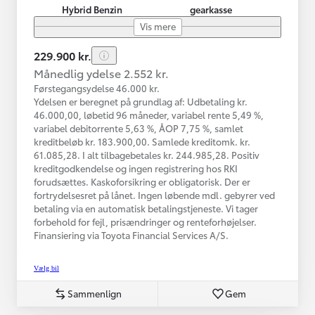
Hybrid Benzin
gearkasse
Vis mere
229.900 kr.
Månedlig ydelse 2.552 kr.
Førstegangsydelse 46.000 kr.
Ydelsen er beregnet på grundlag af: Udbetaling kr.
46.000,00, løbetid 96 måneder, variabel rente 5,49 %,
variabel debitorrente 5,63 %, ÅOP 7,75 %, samlet
kreditbeløb kr. 183.900,00. Samlede kreditomk. kr.
61.085,28. I alt tilbagebetales kr. 244.985,28. Positiv
kreditgodkendelse og ingen registrering hos RKI
forudsættes. Kaskoforsikring er obligatorisk. Der er
fortrydelsesret på lånet. Ingen løbende mdl. gebyrer ved
betaling via en automatisk betalingstjeneste. Vi tager
forbehold for fejl, prisændringer og renteforhøjelser.
Finansiering via Toyota Financial Services A/S.
Vælg bil
Sammenlign
Gem