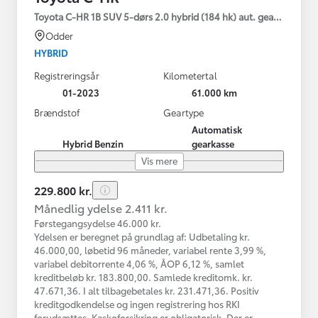
Toyota C-HR 1B SUV 5-dørs 2.0 hybrid (184 hk) aut. gear C-HIC
Odder
HYBRID
Registreringsår
Kilometertal
01-2023
61.000 km
Brændstof
Geartype
Automatisk
Hybrid Benzin
gearkasse
Vis mere
229.800 kr.
Månedlig ydelse 2.411 kr.
Førstegangsydelse 46.000 kr.
Ydelsen er beregnet på grundlag af: Udbetaling kr.
46.000,00, løbetid 96 måneder, variabel rente 3,99 %,
variabel debitorrente 4,06 %, ÅOP 6,12 %, samlet
kreditbeløb kr. 183.800,00. Samlede kreditomk. kr.
47.671,36. I alt tilbagebetales kr. 231.471,36. Positiv
kreditgodkendelse og ingen registrering hos RKI
forudsættes. Kaskoforsikring er obligatorisk. Der er