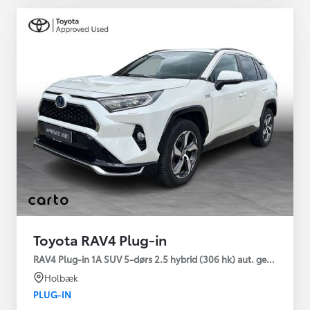
Toyota RAV4 Plug-in
RAV4 Plug-in 1A SUV 5-dørs 2.5 hybrid (306 hk) aut. gear AWD-i
Holbæk
PLUG-IN