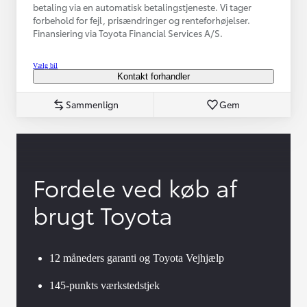
betaling via en automatisk betalingstjeneste. Vi tager
forbehold for fejl, prisændringer og renteforhøjelser.
Finansiering via Toyota Financial Services A/S.
Vælg bil
Kontakt forhandler
Sammenlign
Gem
Fordele ved køb af
brugt Toyota
12 måneders garanti og Toyota Vejhjælp
145-punkts værkstedstjek