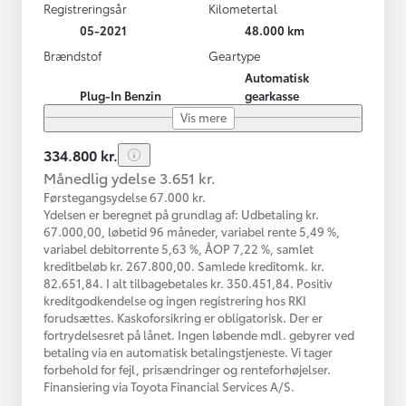
Registreringsår
Kilometertal
05-2021
48.000 km
Brændstof
Geartype
Automatisk
Plug-In Benzin
gearkasse
Vis mere
334.800 kr.
Månedlig ydelse 3.651 kr.
Førstegangsydelse 67.000 kr.
Ydelsen er beregnet på grundlag af: Udbetaling kr.
67.000,00, løbetid 96 måneder, variabel rente 5,49 %,
variabel debitorrente 5,63 %, ÅOP 7,22 %, samlet
kreditbeløb kr. 267.800,00. Samlede kreditomk. kr.
82.651,84. I alt tilbagebetales kr. 350.451,84. Positiv
kreditgodkendelse og ingen registrering hos RKI
forudsættes. Kaskoforsikring er obligatorisk. Der er
fortrydelsesret på lånet. Ingen løbende mdl. gebyrer ved
betaling via en automatisk betalingstjeneste. Vi tager
forbehold for fejl, prisændringer og renteforhøjelser.
Finansiering via Toyota Financial Services A/S.