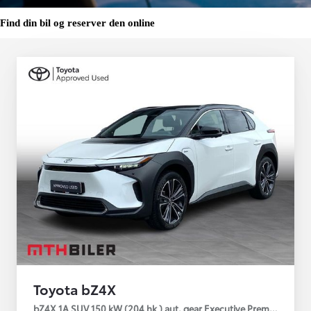
Find din bil og reserver den online
Toyota bZ4X
bZ4X 1A SUV 150 kW (204 hk ) aut. gear Executive Premium