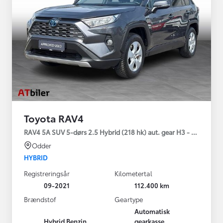
Toyota RAV4
RAV4 5A SUV 5-dørs 2.5 Hybrid (218 hk) aut. gear H3 - Comfort
Odder
HYBRID
Registreringsår
Kilometertal
09-2021
112.400 km
Brændstof
Geartype
Automatisk
Hybrid Benzin
gearkasse