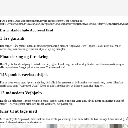
POST https://usc-webcomponents.toyota-europe.com/v1/car-filter/dk/da?
carFilter=used&brand=toyota&uscEnv=production&sortOrder=published&disabledFilters=usedCarBrand&bra
Derfor skal du købe Approved Used
1 års garanti
Der følger 1 års garanti uden kilometerbegrænsning med en Approved Used Toyota. Så du ikke skal være
nervøs for, om den brugte bil har skjulte fejl og mangler.
Finansiering og forsikring
Hos Toyota har du adgang til attraktive lån, og en forsikring, der sikrer dig lånebil ved skadereparation og at
alle reparationer foregår på et autoriseret Toyota-værksted.
145-punkts værkstedstjek
For at sikre vores egne høje standarder, skal alle biler gennem et 145-punkts værkstedstjek, inden bilen kan
certificeres som ”Approved Used”. Dette er din sikkerhed for, at bilen er komplet klargjort.
12 måneders Vejhjælp
Du får 12 måneders Toyota Vejhjælp med i købet. Skulle uheldet være ude, får du nemt og hurtigt hjælp på
stedet – eller bugseret bilen hen til det værksted, der passer dig.
Klar til at tage med
Med en Toyota Approved Used skal du ikke vente på levering. I de fleste tilfælde kan du tage bilen med dig, så
snart købskontrakten er underskrevet.