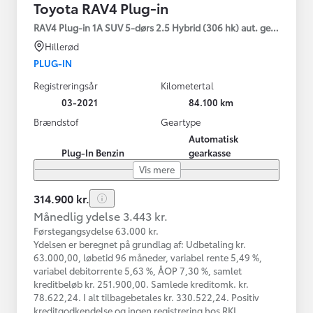
Toyota RAV4 Plug-in
RAV4 Plug-in 1A SUV 5-dørs 2.5 Hybrid (306 hk) aut. gear AWD-i
Hillerød
PLUG-IN
Registreringsår
Kilometertal
03-2021
84.100 km
Brændstof
Geartype
Automatisk
Plug-In Benzin
gearkasse
Vis mere
314.900 kr.
Månedlig ydelse 3.443 kr.
Førstegangsydelse 63.000 kr.
Ydelsen er beregnet på grundlag af: Udbetaling kr.
63.000,00, løbetid 96 måneder, variabel rente 5,49 %,
variabel debitorrente 5,63 %, ÅOP 7,30 %, samlet
kreditbeløb kr. 251.900,00. Samlede kreditomk. kr.
78.622,24. I alt tilbagebetales kr. 330.522,24. Positiv
kreditgodkendelse og ingen registrering hos RKI