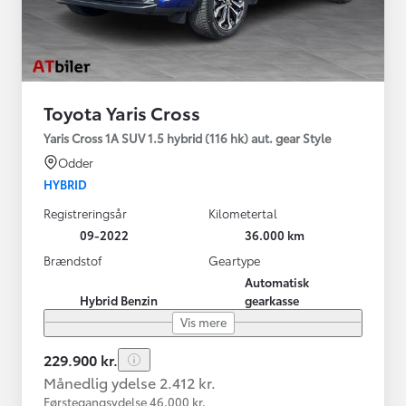
Toyota Yaris Cross
Yaris Cross 1A SUV 1.5 hybrid (116 hk) aut. gear Style
Odder
HYBRID
Registreringsår
Kilometertal
09-2022
36.000 km
Brændstof
Geartype
Automatisk
Hybrid Benzin
gearkasse
Vis mere
229.900 kr.
Månedlig ydelse 2.412 kr.
Førstegangsydelse 46.000 kr.