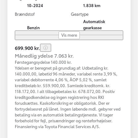
10-2024
1.838 km
Brændstof
Geartype
Automatisk
Benzin
gearkasse
Vis mere
699.900 kr.
Månedlig ydelse 7.063 kr.
Førstegangsydelse 140.000 kr.
Ydelsen er beregnet på grundlag af: Udbetaling kr.
140.000,00, løbetid 96 måneder, variabel rente 3,99 %,
variabel debitorrente 4,06 %, ÅOP 5,02 %, samlet
kreditbeløb kr. 559.900,00. Samlede kreditomk. kr.
118.172,00. I alt tilbagebetales kr. 678.072,00. Positiv
kreditgodkendelse og ingen registrering hos RKI
forudsættes. Kaskoforsikring er obligatorisk. Der er
fortrydelsesret på lånet. Ingen løbende mdl. gebyrer ved
betaling via en automatisk betalingstjeneste. Vi tager
forbehold for fejl, prisændringer og renteforhøjelser.
Finansiering via Toyota Financial Services A/S.