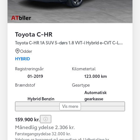
Toyota C-HR
Toyota C-HR 1A SUV 5-dørs 1.8 VVT-i Hybrid e-CVT C-LUB - SMAR
Odder
HYBRID
Registreringsår
Kilometertal
01-2019
123.000 km
Brændstof
Geartype
Automatisk
Hybrid Benzin
gearkasse
Vis mere
159.900 kr.
Månedlig ydelse 2.306 kr.
Førstegangsydelse 32.000 kr.
Ydelsen er beregnet på grundlag af: Udbetaling kr.