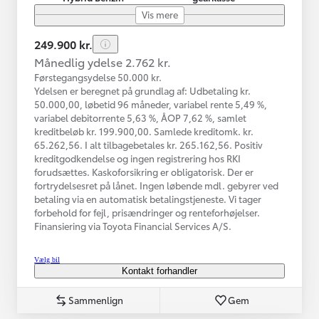
Vis mere
249.900 kr.
Månedlig ydelse 2.762 kr.
Førstegangsydelse 50.000 kr.
Ydelsen er beregnet på grundlag af: Udbetaling kr.
50.000,00, løbetid 96 måneder, variabel rente 5,49 %,
variabel debitorrente 5,63 %, ÅOP 7,62 %, samlet
kreditbeløb kr. 199.900,00. Samlede kreditomk. kr.
65.262,56. I alt tilbagebetales kr. 265.162,56. Positiv
kreditgodkendelse og ingen registrering hos RKI
forudsættes. Kaskoforsikring er obligatorisk. Der er
fortrydelsesret på lånet. Ingen løbende mdl. gebyrer ved
betaling via en automatisk betalingstjeneste. Vi tager
forbehold for fejl, prisændringer og renteforhøjelser.
Finansiering via Toyota Financial Services A/S.
Vælg bil
Kontakt forhandler
Sammenlign
Gem