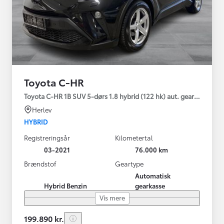
Toyota C-HR
Toyota C-HR 1B SUV 5-dørs 1.8 hybrid (122 hk) aut. gear C-LUB -
Herlev
HYBRID
Registreringsår
Kilometertal
03-2021
76.000 km
Brændstof
Geartype
Automatisk
Hybrid Benzin
gearkasse
Vis mere
199.890 kr.