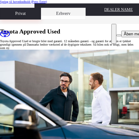
Spring til hovedindhold
(Press Enter)
DEALER NAME
Book prøvetur
Privat
Erhverv
Toyota Approved Used
Åben m
Toyota Approved Used er brugte biler med garanti. 12 måneders garanti - og garanti for at bilen er tjekket
grundigt igennem på Danmarks bedste værksted af de dygtigste teknikere. Så bilen nok er brugt, men føles
som ny.