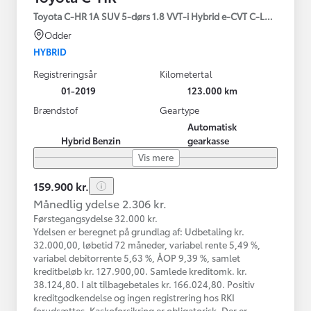
Toyota C-HR 1A SUV 5-dørs 1.8 VVT-i Hybrid e-CVT C-LUB - SMAR
Odder
HYBRID
Registreringsår
Kilometertal
01-2019
123.000 km
Brændstof
Geartype
Automatisk
Hybrid Benzin
gearkasse
Vis mere
159.900 kr.
Månedlig ydelse 2.306 kr.
Førstegangsydelse 32.000 kr.
Ydelsen er beregnet på grundlag af: Udbetaling kr.
32.000,00, løbetid 72 måneder, variabel rente 5,49 %,
variabel debitorrente 5,63 %, ÅOP 9,39 %, samlet
kreditbeløb kr. 127.900,00. Samlede kreditomk. kr.
38.124,80. I alt tilbagebetales kr. 166.024,80. Positiv
kreditgodkendelse og ingen registrering hos RKI
forudsættes. Kaskoforsikring er obligatorisk. Der er