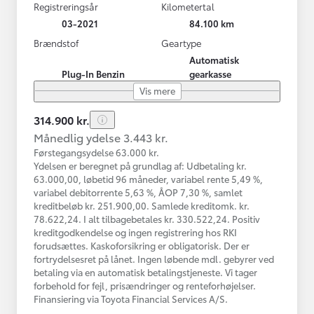
Registreringsår
Kilometertal
03-2021
84.100 km
Brændstof
Geartype
Automatisk
Plug-In Benzin
gearkasse
Vis mere
314.900 kr.
Månedlig ydelse 3.443 kr.
Førstegangsydelse 63.000 kr.
Ydelsen er beregnet på grundlag af: Udbetaling kr.
63.000,00, løbetid 96 måneder, variabel rente 5,49 %,
variabel debitorrente 5,63 %, ÅOP 7,30 %, samlet
kreditbeløb kr. 251.900,00. Samlede kreditomk. kr.
78.622,24. I alt tilbagebetales kr. 330.522,24. Positiv
kreditgodkendelse og ingen registrering hos RKI
forudsættes. Kaskoforsikring er obligatorisk. Der er
fortrydelsesret på lånet. Ingen løbende mdl. gebyrer ved
betaling via en automatisk betalingstjeneste. Vi tager
forbehold for fejl, prisændringer og renteforhøjelser.
Finansiering via Toyota Financial Services A/S.