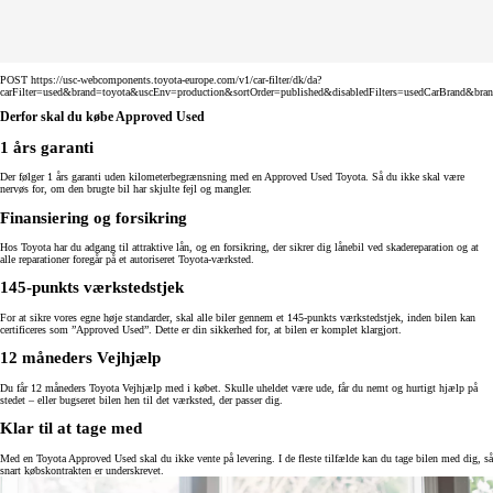
POST https://usc-webcomponents.toyota-europe.com/v1/car-filter/dk/da?
carFilter=used&brand=toyota&uscEnv=production&sortOrder=published&disabledFilters=usedCarBrand&bra
Derfor skal du købe Approved Used
1 års garanti
Der følger 1 års garanti uden kilometerbegrænsning med en Approved Used Toyota. Så du ikke skal være
nervøs for, om den brugte bil har skjulte fejl og mangler.
Finansiering og forsikring
Hos Toyota har du adgang til attraktive lån, og en forsikring, der sikrer dig lånebil ved skadereparation og at
alle reparationer foregår på et autoriseret Toyota-værksted.
145-punkts værkstedstjek
For at sikre vores egne høje standarder, skal alle biler gennem et 145-punkts værkstedstjek, inden bilen kan
certificeres som ”Approved Used”. Dette er din sikkerhed for, at bilen er komplet klargjort.
12 måneders Vejhjælp
Du får 12 måneders Toyota Vejhjælp med i købet. Skulle uheldet være ude, får du nemt og hurtigt hjælp på
stedet – eller bugseret bilen hen til det værksted, der passer dig.
Klar til at tage med
Med en Toyota Approved Used skal du ikke vente på levering. I de fleste tilfælde kan du tage bilen med dig, så
snart købskontrakten er underskrevet.