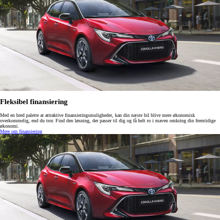
Fleksibel finansiering
Med en bred palette at attraktive finansieringsmuligheder, kan din næste bil blive mere økonomisk
overkommelig, end du tror. Find den løsning, der passer til dig og få helt ro i maven omkring din fremtidige
økonomi.
Mere om finansiering