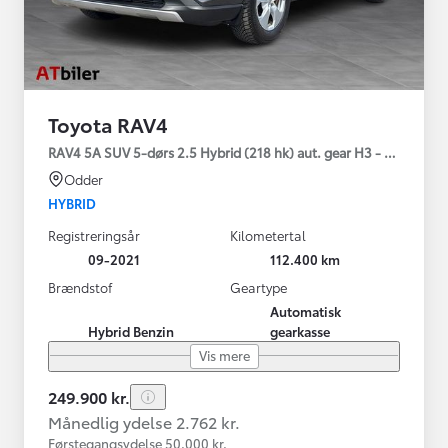
Toyota RAV4
RAV4 5A SUV 5-dørs 2.5 Hybrid (218 hk) aut. gear H3 - Comfort
Odder
HYBRID
Registreringsår
Kilometertal
09-2021
112.400 km
Brændstof
Geartype
Automatisk
Hybrid Benzin
gearkasse
Vis mere
249.900 kr.
Månedlig ydelse 2.762 kr.
Førstegangsydelse 50.000 kr.