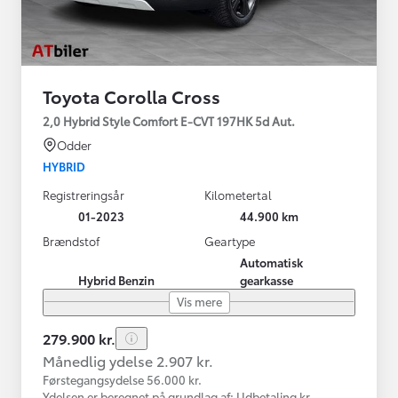
Toyota Corolla Cross
2,0 Hybrid Style Comfort E-CVT 197HK 5d Aut.
Odder
HYBRID
Registreringsår
Kilometertal
01-2023
44.900 km
Brændstof
Geartype
Automatisk
Hybrid Benzin
gearkasse
Vis mere
279.900 kr.
Månedlig ydelse 2.907 kr.
Førstegangsydelse 56.000 kr.
Ydelsen er beregnet på grundlag af: Udbetaling kr.