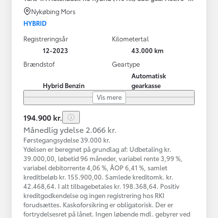
Nykøbing Mors
HYBRID
Registreringsår
Kilometertal
12-2023
43.000 km
Brændstof
Geartype
Automatisk
Hybrid Benzin
gearkasse
Vis mere
194.900 kr.
Månedlig ydelse 2.066 kr.
Førstegangsydelse 39.000 kr.
Ydelsen er beregnet på grundlag af: Udbetaling kr.
39.000,00, løbetid 96 måneder, variabel rente 3,99 %,
variabel debitorrente 4,06 %, ÅOP 6,41 %, samlet
kreditbeløb kr. 155.900,00. Samlede kreditomk. kr.
42.468,64. I alt tilbagebetales kr. 198.368,64. Positiv
kreditgodkendelse og ingen registrering hos RKI
forudsættes. Kaskoforsikring er obligatorisk. Der er
fortrydelsesret på lånet. Ingen løbende mdl. gebyrer ved