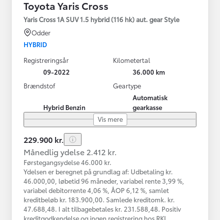
Toyota Yaris Cross
Yaris Cross 1A SUV 1.5 hybrid (116 hk) aut. gear Style
Odder
HYBRID
Registreringsår
Kilometertal
09-2022
36.000 km
Brændstof
Geartype
Automatisk
Hybrid Benzin
gearkasse
Vis mere
229.900 kr.
Månedlig ydelse 2.412 kr.
Førstegangsydelse 46.000 kr.
Ydelsen er beregnet på grundlag af: Udbetaling kr.
46.000,00, løbetid 96 måneder, variabel rente 3,99 %,
variabel debitorrente 4,06 %, ÅOP 6,12 %, samlet
kreditbeløb kr. 183.900,00. Samlede kreditomk. kr.
47.688,48. I alt tilbagebetales kr. 231.588,48. Positiv
kreditgodkendelse og ingen registrering hos RKI