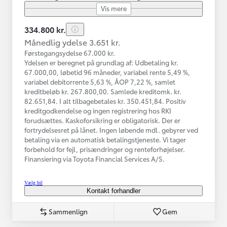
Vis mere
334.800 kr.
Månedlig ydelse 3.651 kr.
Førstegangsydelse 67.000 kr.
Ydelsen er beregnet på grundlag af: Udbetaling kr.
67.000,00, løbetid 96 måneder, variabel rente 5,49 %,
variabel debitorrente 5,63 %, ÅOP 7,22 %, samlet
kreditbeløb kr. 267.800,00. Samlede kreditomk. kr.
82.651,84. I alt tilbagebetales kr. 350.451,84. Positiv
kreditgodkendelse og ingen registrering hos RKI
forudsættes. Kaskoforsikring er obligatorisk. Der er
fortrydelsesret på lånet. Ingen løbende mdl. gebyrer ved
betaling via en automatisk betalingstjeneste. Vi tager
forbehold for fejl, prisændringer og renteforhøjelser.
Finansiering via Toyota Financial Services A/S.
Vælg bil
Kontakt forhandler
Sammenlign
Gem