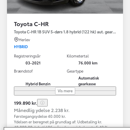
Toyota C-HR
Toyota C-HR 1B SUV 5-dørs 1.8 hybrid (122 hk) aut. gear C-LUB -
Herlev
HYBRID
Registreringsår
Kilometertal
03-2021
76.000 km
Brændstof
Geartype
Automatisk
Hybrid Benzin
gearkasse
Vis mere
199.890 kr.
Månedlig ydelse 2.238 kr.
Førstegangsydelse 40.000 kr.
Ydelsen er beregnet på grundlag af: Udbetaling kr.
40.000,00, løbetid 96 måneder, variabel rente 5,49 %,