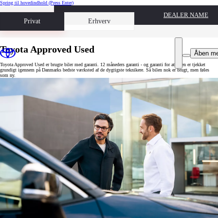
Spring til hovedindhold
(Press Enter)
DEALER NAME
Book prøvetur
Privat
Erhverv
Toyota Approved Used
Åben m
Toyota Approved Used er brugte biler med garanti. 12 måneders garanti - og garanti for at bilen er tjekket
grundigt igennem på Danmarks bedste værksted af de dygtigste teknikere. Så bilen nok er brugt, men føles
som ny.