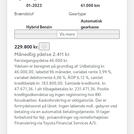
01-2023
61.000 km
Brændstof
Geartype
Automatisk
Hybrid Benzin
gearkasse
Vis mere
229.800 kr.
Månedlig ydelse 2.411 kr.
Førstegangsydelse 46.000 kr.
Ydelsen er beregnet på grundlag af: Udbetaling kr.
46.000,00, løbetid 96 måneder, variabel rente 3,99 %,
variabel debitorrente 4,06 %, ÅOP 6,12 %, samlet
kreditbeløb kr. 183.800,00. Samlede kreditomk. kr.
47.671,36. I alt tilbagebetales kr. 231.471,36. Positiv
kreditgodkendelse og ingen registrering hos RKI
forudsættes. Kaskoforsikring er obligatorisk. Der er
fortrydelsesret på lånet. Ingen løbende mdl. gebyrer ved
betaling via en automatisk betalingstjeneste. Vi tager
forbehold for fejl, prisændringer og renteforhøjelser.
Finansiering via Toyota Financial Services A/S.