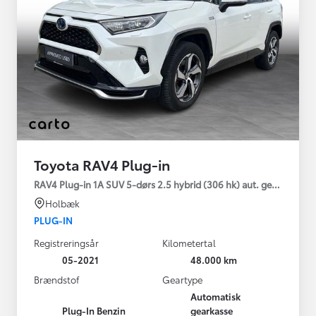
Toyota RAV4 Plug-in
RAV4 Plug-in 1A SUV 5-dørs 2.5 hybrid (306 hk) aut. gear AWD-i
Holbæk
PLUG-IN
Registreringsår
Kilometertal
05-2021
48.000 km
Brændstof
Geartype
Automatisk
Plug-In Benzin
gearkasse