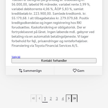
56.000,00, løbetid 96 måneder, variabel rente 3,99 %,
variabel debitorrente 4,06 %, ÅOP 5,83 %, samlet
kreditbeløb kr. 223.900,00. Samlede kreditomk. kr.
55.179,68. I alt tilbagebetales kr. 279.079,68. Positiv
kreditgodkendelse og ingen registrering hos RKI
forudsættes. Kaskoforsikring er obligatorisk. Der er
fortrydelsesret på lånet. Ingen løbende mdl. gebyrer ved
betaling via en automatisk betalingstjeneste. Vi tager
forbehold for fejl, prisændringer og renteforhøjelser.
Finansiering via Toyota Financial Services A/S.
Vælg bil
Kontakt forhandler
Sammenlign
Gem
1
2
3
4
First Page
Tidligere side
Næste side
Last Page