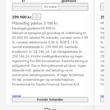
El
gearkasse
Vis mere
299.900 kr.
299.9
Månedlig ydelse 3.106 kr.
Måned
Førstegangsydelse 60.000 kr.
Første
Ydelsen er beregnet på grundlag af: Udbetaling kr.
Ydelse
60.000,00, løbetid 96 måneder, variabel rente 3,99
60.000
%, variabel debitorrente 4,06 %, ÅOP 5,74 %,
%, var
samlet kreditbeløb kr. 239.900,00. Samlede
samlet
kreditomk. kr. 58.246,24. I alt tilbagebetales kr.
kredit
298.146,24. Positiv kreditgodkendelse og ingen
298.14
registrering hos RKI forudsættes. Kaskoforsikring er
regist
obligatorisk. Der er fortrydelsesret på lånet. Ingen
obliga
løbende mdl. gebyrer ved betaling via en
løbend
automatisk betalingstjeneste. Vi tager forbehold
automa
for fejl, prisændringer og renteforhøjelser.
for fe
Finansiering via Toyota Financial Services A/S.
Finans
Vælg bil
Vælg bil
Kontakt forhandler
Gem