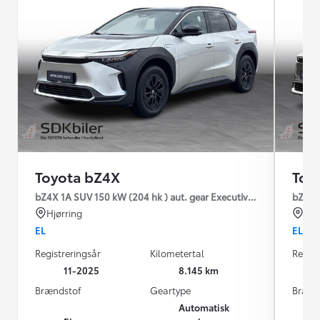
Toyota bZ4X
Toy
bZ4X 1A SUV 150 kW (204 hk ) aut. gear Executive Premium
bZ4X 1
Hjørring
Hjø
EL
EL
Registreringsår
Kilometertal
Regist
11-2025
8.145 km
Brændstof
Geartype
Brænd
Automatisk