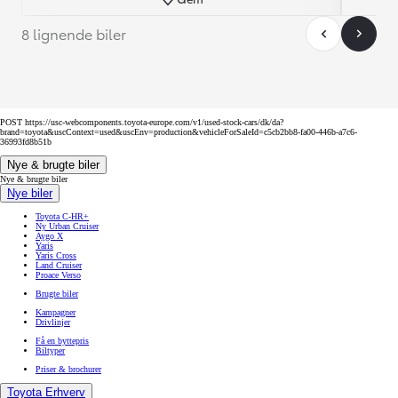
8 lignende biler
POST https://usc-webcomponents.toyota-europe.com/v1/used-stock-cars/dk/da?
brand=toyota&uscContext=used&uscEnv=production&vehicleForSaleId=c5cb2bb8-fa00-446b-a7c6-
36993fd8b51b
Nye & brugte biler
Nye & brugte biler
Nye biler
Toyota C-HR+
Ny Urban Cruiser
Aygo X
Yaris
Yaris Cross
Land Cruiser
Proace Verso
Brugte biler
Kampagner
Drivlinjer
Få en byttepris
Biltyper
Priser & brochurer
Toyota Erhverv