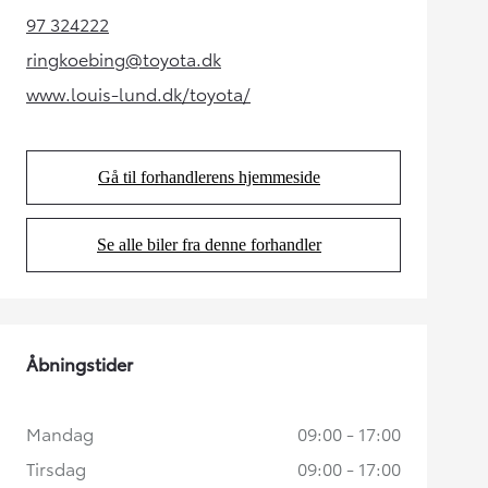
97 324222
(Opens in new tab)
ringkoebing@toyota.dk
(Opens in new tab)
www.louis-lund.dk/toyota/
(Opens in new tab)
Gå til forhandlerens hjemmeside
(Opens in new tab)
Se alle biler fra denne forhandler
(Opens in new tab)
Åbningstider
Mandag
09:00 - 17:00
Tirsdag
09:00 - 17:00