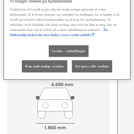
Vi bruger cookies på hjemmesiden
Dimensioner og mål
Cookies har til formål at give dig den bedst mulige oplevelse af vores
hjemmeside, til at levere tjenester og værktøjer fra tredjepart, for at hjælpe os at
Døre
5
forstå og forbedre sidens funktionalitet og til brug for markedsføring. Vi
Sæder
5
anbefaler, at du beholder alle disse cookies, men hvis du ikke er enig, kan du
nemt ændre dem ved at trykke på cookie indstillingerne nedenfor.
En
fuldstændig beskrivelse kan findes i vores cookie-politik
Cookie - indstillinger
mm
1.650
Kun nødvendige cookies
Accepter alle cookies
Højt
Længde
4.690
mm
Bredde
1.860
mm