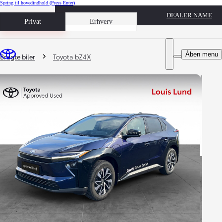
Spring til hovedindhold
(Press Enter)
DEALER NAME
Book prøvetur
Privat
Erhverv
Du er her
:
Åben menu
Brugte biler
Toyota bZ4X