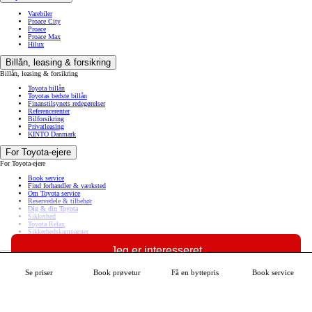
Varebiler
Proace City
Proace
Proace Max
Hilux
Billån, leasing & forsikring
Billån, leasing & forsikring
Toyota billån
Toyotas bedste billån
Finanstilsynets redegørelser
Referencerenter
Bilforsikring
Privatleasing
KINTO Danmark
For Toyota-ejere
For Toyota-ejere
Book service
Find forhandler & værksted
Om Toyota service
Reservedele & tilbehør
Dig & din Toyota
Sikkerhed
Toyota Relax
Sikkerhedskampagner
MyToyota
Jeg er interesseret
Om Toyota
Om Toyota
Se priser
Book prøvetur
Få en byttepris
Book service
Se mere om din bil
Nyheder fra Toyota
Toyota fordele
Intet er umuligt
Kontakt Toyota