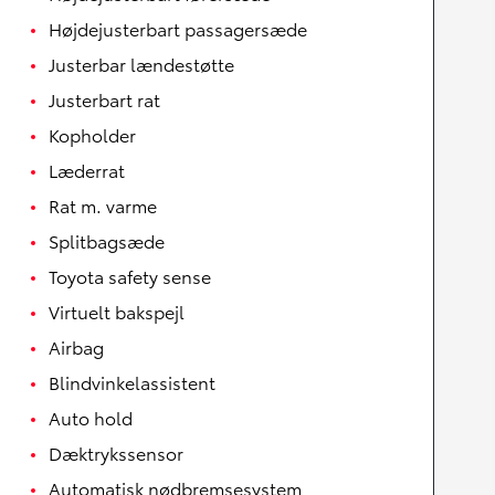
Højdejusterbart passagersæde
Justerbar lændestøtte
Justerbart rat
Kopholder
Læderrat
Rat m. varme
Splitbagsæde
Toyota safety sense
Virtuelt bakspejl
Airbag
Blindvinkelassistent
Auto hold
Dæktrykssensor
Automatisk nødbremsesystem