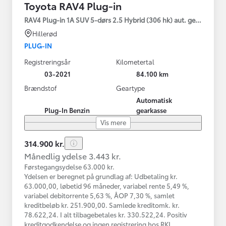
Toyota RAV4 Plug-in
RAV4 Plug-in 1A SUV 5-dørs 2.5 Hybrid (306 hk) aut. gear AWD-i
Hillerød
PLUG-IN
Registreringsår
Kilometertal
03-2021
84.100 km
Brændstof
Geartype
Automatisk
Plug-In Benzin
gearkasse
Vis mere
314.900 kr.
Månedlig ydelse 3.443 kr.
Førstegangsydelse 63.000 kr.
Ydelsen er beregnet på grundlag af: Udbetaling kr.
63.000,00, løbetid 96 måneder, variabel rente 5,49 %,
variabel debitorrente 5,63 %, ÅOP 7,30 %, samlet
kreditbeløb kr. 251.900,00. Samlede kreditomk. kr.
78.622,24. I alt tilbagebetales kr. 330.522,24. Positiv
kreditgodkendelse og ingen registrering hos RKI