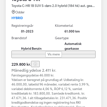
Toyota C-HR 1B SUV 5-dørs 2.0 hybrid (184 hk) aut. gear C-HIC
Odder
HYBRID
Registreringsår
Kilometertal
01-2023
61.000 km
Brændstof
Geartype
Automatisk
Hybrid Benzin
gearkasse
Vis mere
229.800 kr.
Månedlig ydelse 2.411 kr.
Førstegangsydelse 46.000 kr.
Ydelsen er beregnet på grundlag af: Udbetaling kr.
46.000,00, løbetid 96 måneder, variabel rente 3,99 %,
variabel debitorrente 4,06 %, ÅOP 6,12 %, samlet
kreditbeløb kr. 183.800,00. Samlede kreditomk. kr.
47.671,36. I alt tilbagebetales kr. 231.471,36. Positiv
kreditgodkendelse og ingen registrering hos RKI
forudsættes. Kaskoforsikring er obligatorisk. Der er