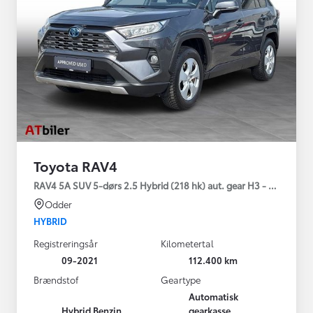
Toyota RAV4
RAV4 5A SUV 5-dørs 2.5 Hybrid (218 hk) aut. gear H3 - Comfort
Odder
HYBRID
Registreringsår
Kilometertal
09-2021
112.400 km
Brændstof
Geartype
Automatisk
Hybrid Benzin
gearkasse