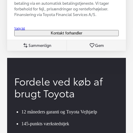
betaling via en automatisk betalingstjeneste. Vi tager
forbehold for fejl, prisændringer og renteforhøjelser.
Finansiering via Toyota Financial Services A/S.
Vælg bil
Kontakt forhandler
Sammenlign
Gem
Fordele ved køb af
brugt Toyota
12 måneders garanti og Toyota Vejhjælp
145-punkts værkstedstjek