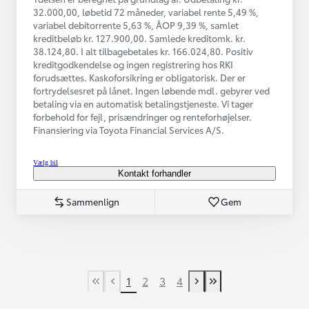
32.000,00, løbetid 72 måneder, variabel rente 5,49 %,
variabel debitorrente 5,63 %, ÅOP 9,39 %, samlet
kreditbeløb kr. 127.900,00. Samlede kreditomk. kr.
38.124,80. I alt tilbagebetales kr. 166.024,80. Positiv
kreditgodkendelse og ingen registrering hos RKI
forudsættes. Kaskoforsikring er obligatorisk. Der er
fortrydelsesret på lånet. Ingen løbende mdl. gebyrer ved
betaling via en automatisk betalingstjeneste. Vi tager
forbehold for fejl, prisændringer og renteforhøjelser.
Finansiering via Toyota Financial Services A/S.
Vælg bil
Kontakt forhandler
Sammenlign
Gem
1
2
3
4
First Page
Tidligere side
Næste side
Last Page