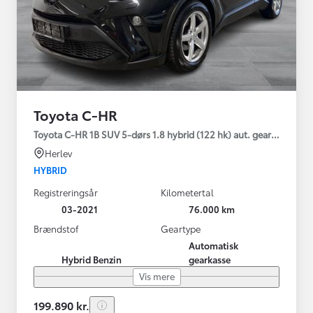
Toyota C-HR
Toyota C-HR 1B SUV 5-dørs 1.8 hybrid (122 hk) aut. gear C-LUB -
Herlev
HYBRID
Registreringsår
Kilometertal
03-2021
76.000 km
Brændstof
Geartype
Automatisk
Hybrid Benzin
gearkasse
Vis mere
199.890 kr.