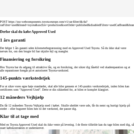
POST https://usc-webcomponents.toyota-europe.com/v1/car-filter/dk/da?
carFilter=used&brand=toyota&uscEnv=production&sortOrder=published&disabledFilters=usedCarBrand&bra
Derfor skal du købe Approved Used
1 års garanti
Der følger 1 års garanti uden kilometerbegrænsning med en Approved Used Toyota. Så du ikke skal være
nervøs for, om den brugte bil har skjulte fejl og mangler.
Finansiering og forsikring
Hos Toyota har du adgang til attraktive lån, og en forsikring, der sikrer dig lånebil ved skadereparation og at
alle reparationer foregår på et autoriseret Toyota-værksted.
145-punkts værkstedstjek
For at sikre vores egne høje standarder, skal alle biler gennem et 145-punkts værkstedstjek, inden bilen kan
certificeres som ”Approved Used”. Dette er din sikkerhed for, at bilen er komplet klargjort.
12 måneders Vejhjælp
Du får 12 måneders Toyota Vejhjælp med i købet. Skulle uheldet være ude, får du nemt og hurtigt hjælp på
stedet – eller bugseret bilen hen til det værksted, der passer dig.
Klar til at tage med
Med en Toyota Approved Used skal du ikke vente på levering. I de fleste tilfælde kan du tage bilen med dig, så
snart købskontrakten er underskrevet.