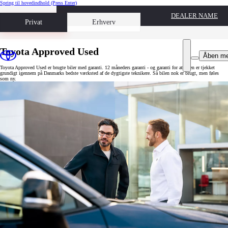
Spring til hovedindhold
(Press Enter)
DEALER NAME
Book prøvetur
Privat
Erhverv
Toyota Approved Used
Åben m
Toyota Approved Used er brugte biler med garanti. 12 måneders garanti - og garanti for at bilen er tjekket
grundigt igennem på Danmarks bedste værksted af de dygtigste teknikere. Så bilen nok er brugt, men føles
som ny.