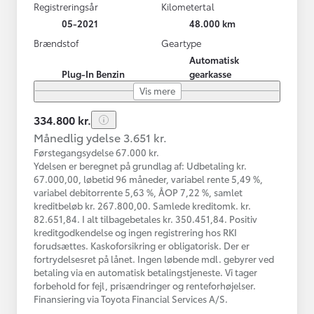
Registreringsår
Kilometertal
05-2021
48.000 km
Brændstof
Geartype
Automatisk
Plug-In Benzin
gearkasse
Vis mere
334.800 kr.
Månedlig ydelse 3.651 kr.
Førstegangsydelse 67.000 kr.
Ydelsen er beregnet på grundlag af: Udbetaling kr.
67.000,00, løbetid 96 måneder, variabel rente 5,49 %,
variabel debitorrente 5,63 %, ÅOP 7,22 %, samlet
kreditbeløb kr. 267.800,00. Samlede kreditomk. kr.
82.651,84. I alt tilbagebetales kr. 350.451,84. Positiv
kreditgodkendelse og ingen registrering hos RKI
forudsættes. Kaskoforsikring er obligatorisk. Der er
fortrydelsesret på lånet. Ingen løbende mdl. gebyrer ved
betaling via en automatisk betalingstjeneste. Vi tager
forbehold for fejl, prisændringer og renteforhøjelser.
Finansiering via Toyota Financial Services A/S.