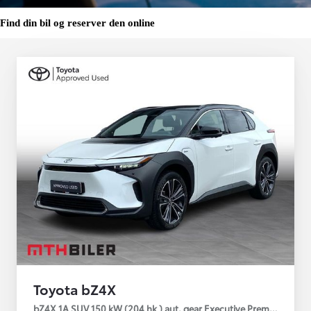
Find din bil og reserver den online
Toyota bZ4X
bZ4X 1A SUV 150 kW (204 hk ) aut. gear Executive Premium