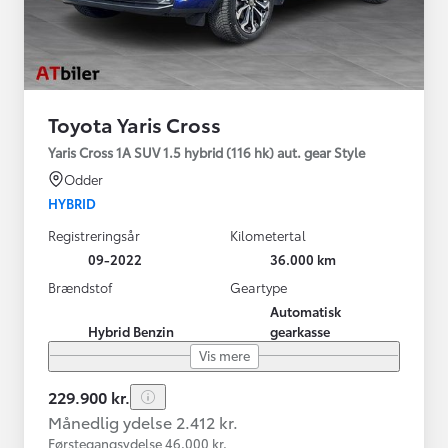
Toyota Yaris Cross
Yaris Cross 1A SUV 1.5 hybrid (116 hk) aut. gear Style
Odder
HYBRID
Registreringsår
Kilometertal
09-2022
36.000 km
Brændstof
Geartype
Automatisk
Hybrid Benzin
gearkasse
Vis mere
229.900 kr.
Månedlig ydelse 2.412 kr.
Førstegangsydelse 46.000 kr.