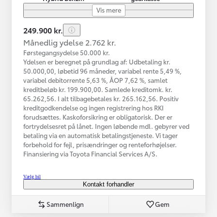
Vis mere
249.900 kr.
Månedlig ydelse 2.762 kr.
Førstegangsydelse 50.000 kr.
Ydelsen er beregnet på grundlag af: Udbetaling kr.
50.000,00, løbetid 96 måneder, variabel rente 5,49 %,
variabel debitorrente 5,63 %, ÅOP 7,62 %, samlet
kreditbeløb kr. 199.900,00. Samlede kreditomk. kr.
65.262,56. I alt tilbagebetales kr. 265.162,56. Positiv
kreditgodkendelse og ingen registrering hos RKI
forudsættes. Kaskoforsikring er obligatorisk. Der er
fortrydelsesret på lånet. Ingen løbende mdl. gebyrer ved
betaling via en automatisk betalingstjeneste. Vi tager
forbehold for fejl, prisændringer og renteforhøjelser.
Finansiering via Toyota Financial Services A/S.
Vælg bil
Kontakt forhandler
Sammenlign
Gem