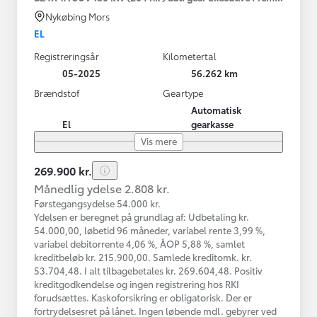
Nykøbing Mors
EL
Registreringsår
Kilometertal
05-2025
56.262 km
Brændstof
Geartype
Automatisk
El
gearkasse
Vis mere
269.900 kr.
Månedlig ydelse 2.808 kr.
Førstegangsydelse 54.000 kr.
Ydelsen er beregnet på grundlag af: Udbetaling kr.
54.000,00, løbetid 96 måneder, variabel rente 3,99 %,
variabel debitorrente 4,06 %, ÅOP 5,88 %, samlet
kreditbeløb kr. 215.900,00. Samlede kreditomk. kr.
53.704,48. I alt tilbagebetales kr. 269.604,48. Positiv
kreditgodkendelse og ingen registrering hos RKI
forudsættes. Kaskoforsikring er obligatorisk. Der er
fortrydelsesret på lånet. Ingen løbende mdl. gebyrer ved