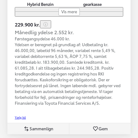
Hybrid Benzin
gearkasse
Vis mere
229.900 kr.
Månedlig ydelse 2.552 kr.
Førstegangsydelse 46.000 kr.
Ydelsen er beregnet på grundlag af: Udbetaling kr.
46.000,00, løbetid 96 måneder, variabel rente 5,49 %,
variabel debitorrente 5,63 %, ÅOP 7,75 %, samlet
kreditbeløb kr. 183.900,00. Samlede kreditomk. kr.
61.085,28. I alt tilbagebetales kr. 244.985,28. Positiv
kreditgodkendelse og ingen registrering hos RKI
forudsættes. Kaskoforsikring er obligatorisk. Der er
fortrydelsesret på lånet. Ingen løbende mdl. gebyrer ved
betaling via en automatisk betalingstjeneste. Vi tager
forbehold for fejl, prisændringer og renteforhøjelser.
Finansiering via Toyota Financial Services A/S.
Vælg bil
Sammenlign
Gem