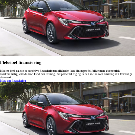
Fleksibel finansiering
Med en bred palette at attraktive finansieringsmuligheder, kan din næste bil blive mere økonomisk
overkommelig, end du tror. Find den løsning, der passer til dig og få helt ro i maven omkring din fremtidige
økonomi.
Mere om finansiering