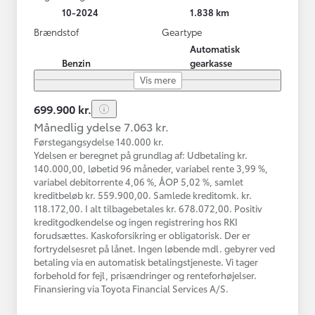
10-2024
1.838 km
Brændstof
Geartype
Automatisk
Benzin
gearkasse
Vis mere
699.900 kr.
Månedlig ydelse 7.063 kr.
Førstegangsydelse 140.000 kr.
Ydelsen er beregnet på grundlag af: Udbetaling kr.
140.000,00, løbetid 96 måneder, variabel rente 3,99 %,
variabel debitorrente 4,06 %, ÅOP 5,02 %, samlet
kreditbeløb kr. 559.900,00. Samlede kreditomk. kr.
118.172,00. I alt tilbagebetales kr. 678.072,00. Positiv
kreditgodkendelse og ingen registrering hos RKI
forudsættes. Kaskoforsikring er obligatorisk. Der er
fortrydelsesret på lånet. Ingen løbende mdl. gebyrer ved
betaling via en automatisk betalingstjeneste. Vi tager
forbehold for fejl, prisændringer og renteforhøjelser.
Finansiering via Toyota Financial Services A/S.