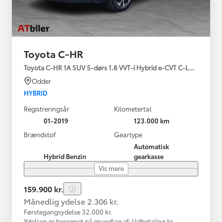
Toyota C-HR
Toyota C-HR 1A SUV 5-dørs 1.8 VVT-i Hybrid e-CVT C-LUB - SMAR
Odder
HYBRID
Registreringsår
Kilometertal
01-2019
123.000 km
Brændstof
Geartype
Automatisk
Hybrid Benzin
gearkasse
Vis mere
159.900 kr.
Månedlig ydelse 2.306 kr.
Førstegangsydelse 32.000 kr.
Ydelsen er beregnet på grundlag af: Udbetaling kr.