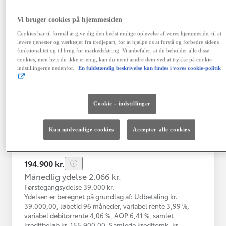
Vi bruger cookies på hjemmesiden
Toyota Yaris
Cookies har til formål at give dig den bedst mulige oplevelse af vores hjemmeside, til at
Yaris 4A Hatchback 1.5 hybrid (116 hk) aut. gear Active - Technolo
levere tjenester og værktøjer fra tredjepart, for at hjælpe os at forstå og forbedre sidens
funktionalitet og til brug for markedsføring. Vi anbefaler, at du beholder alle disse
Nykøbing Mors
cookies, men hvis du ikke er enig, kan du nemt ændre dem ved at trykke på cookie
HYBRID
indstillingerne nedenfor.
En fuldstændig beskrivelse kan findes i vores cookie-politik
Registreringsår
Kilometertal
12-2023
43.000 km
Cookie - indstillinger
Brændstof
Geartype
Automatisk
Hybrid Benzin
gearkasse
Kun nødvendige cookies
Accepter alle cookies
Vis mere
194.900 kr.
Månedlig ydelse 2.066 kr.
Førstegangsydelse 39.000 kr.
Ydelsen er beregnet på grundlag af: Udbetaling kr.
39.000,00, løbetid 96 måneder, variabel rente 3,99 %,
variabel debitorrente 4,06 %, ÅOP 6,41 %, samlet
kreditbeløb kr. 155.900,00. Samlede kreditomk. kr.