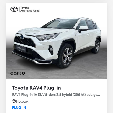
Toyota RAV4 Plug-in
RAV4 Plug-in 1A SUV 5-dørs 2.5 hybrid (306 hk) aut. gear AWD-i
Holbæk
PLUG-IN