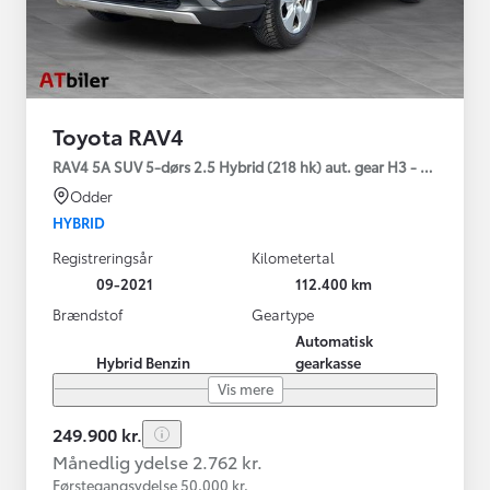
Toyota RAV4
RAV4 5A SUV 5-dørs 2.5 Hybrid (218 hk) aut. gear H3 - Comfort
Odder
HYBRID
Registreringsår
Kilometertal
09-2021
112.400 km
Brændstof
Geartype
Automatisk
Hybrid Benzin
gearkasse
Vis mere
249.900 kr.
Månedlig ydelse 2.762 kr.
Førstegangsydelse 50.000 kr.