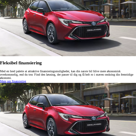
Fleksibel finansiering
Med en bred palette at attraktive finansieringsmuligheder, kan din næste bil blive mere økonomisk
overkommelig, end du tror. Find den løsning, der passer til dig og få helt ro i maven omkring din fremtidige
økonomi.
Mere om finansiering