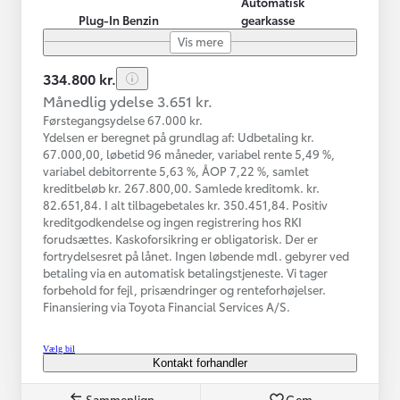
Automatisk
Plug-In Benzin
gearkasse
Vis mere
334.800 kr.
Månedlig ydelse 3.651 kr.
Førstegangsydelse 67.000 kr.
Ydelsen er beregnet på grundlag af: Udbetaling kr.
67.000,00, løbetid 96 måneder, variabel rente 5,49 %,
variabel debitorrente 5,63 %, ÅOP 7,22 %, samlet
kreditbeløb kr. 267.800,00. Samlede kreditomk. kr.
82.651,84. I alt tilbagebetales kr. 350.451,84. Positiv
kreditgodkendelse og ingen registrering hos RKI
forudsættes. Kaskoforsikring er obligatorisk. Der er
fortrydelsesret på lånet. Ingen løbende mdl. gebyrer ved
betaling via en automatisk betalingstjeneste. Vi tager
forbehold for fejl, prisændringer og renteforhøjelser.
Finansiering via Toyota Financial Services A/S.
Vælg bil
Kontakt forhandler
Sammenlign
Gem