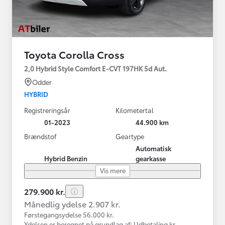
Toyota Corolla Cross
2,0 Hybrid Style Comfort E-CVT 197HK 5d Aut.
Odder
HYBRID
Registreringsår
Kilometertal
01-2023
44.900 km
Brændstof
Geartype
Automatisk
Hybrid Benzin
gearkasse
Vis mere
279.900 kr.
Månedlig ydelse 2.907 kr.
Førstegangsydelse 56.000 kr.
Ydelsen er beregnet på grundlag af: Udbetaling kr.