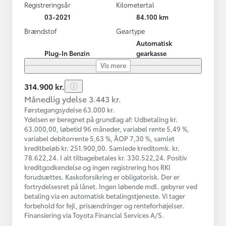
Registreringsår
Kilometertal
03-2021
84.100 km
Brændstof
Geartype
Automatisk
Plug-In Benzin
gearkasse
Vis mere
314.900 kr.
Månedlig ydelse 3.443 kr.
Førstegangsydelse 63.000 kr.
Ydelsen er beregnet på grundlag af: Udbetaling kr.
63.000,00, løbetid 96 måneder, variabel rente 5,49 %,
variabel debitorrente 5,63 %, ÅOP 7,30 %, samlet
kreditbeløb kr. 251.900,00. Samlede kreditomk. kr.
78.622,24. I alt tilbagebetales kr. 330.522,24. Positiv
kreditgodkendelse og ingen registrering hos RKI
forudsættes. Kaskoforsikring er obligatorisk. Der er
fortrydelsesret på lånet. Ingen løbende mdl. gebyrer ved
betaling via en automatisk betalingstjeneste. Vi tager
forbehold for fejl, prisændringer og renteforhøjelser.
Finansiering via Toyota Financial Services A/S.