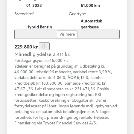
01-2023
61.000 km
Brændstof
Geartype
Automatisk
Hybrid Benzin
gearkasse
Vis mere
229.800 kr.
Månedlig ydelse 2.411 kr.
Førstegangsydelse 46.000 kr.
Ydelsen er beregnet på grundlag af: Udbetaling kr.
46.000,00, løbetid 96 måneder, variabel rente 3,99 %,
variabel debitorrente 4,06 %, ÅOP 6,12 %, samlet
kreditbeløb kr. 183.800,00. Samlede kreditomk. kr.
47.671,36. I alt tilbagebetales kr. 231.471,36. Positiv
kreditgodkendelse og ingen registrering hos RKI
forudsættes. Kaskoforsikring er obligatorisk. Der er
fortrydelsesret på lånet. Ingen løbende mdl. gebyrer ved
betaling via en automatisk betalingstjeneste. Vi tager
forbehold for fejl, prisændringer og renteforhøjelser.
Finansiering via Toyota Financial Services A/S.