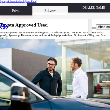
Spring til hovedindhold
(Press Enter)
DEALER NAME
Book prøvetur
Privat
Erhverv
Toyota Approved Used
Åben m
Toyota Approved Used er brugte biler med garanti. 12 måneders garanti - og garanti for at bilen er tjekket
grundigt igennem på Danmarks bedste værksted af de dygtigste teknikere. Så bilen nok er brugt, men føles
som ny.