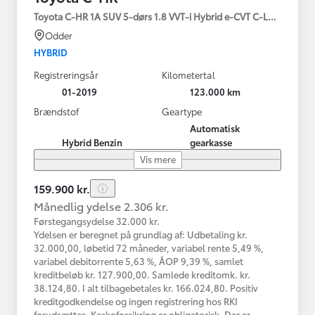
Toyota C-HR 1A SUV 5-dørs 1.8 VVT-i Hybrid e-CVT C-LUB - SMAR
Odder
HYBRID
Registreringsår
Kilometertal
01-2019
123.000 km
Brændstof
Geartype
Automatisk
Hybrid Benzin
gearkasse
Vis mere
159.900 kr.
Månedlig ydelse 2.306 kr.
Førstegangsydelse 32.000 kr.
Ydelsen er beregnet på grundlag af: Udbetaling kr.
32.000,00, løbetid 72 måneder, variabel rente 5,49 %,
variabel debitorrente 5,63 %, ÅOP 9,39 %, samlet
kreditbeløb kr. 127.900,00. Samlede kreditomk. kr.
38.124,80. I alt tilbagebetales kr. 166.024,80. Positiv
kreditgodkendelse og ingen registrering hos RKI
forudsættes. Kaskoforsikring er obligatorisk. Der er