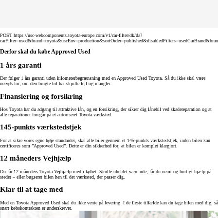
POST https://usc-webcomponents.toyota-europe.com/v1/car-filter/dk/da?
carFilter=used&brand=toyota&uscEnv=production&sortOrder=published&disabledFilters=usedCarBrand&bra
Derfor skal du købe Approved Used
1 års garanti
Der følger 1 års garanti uden kilometerbegrænsning med en Approved Used Toyota. Så du ikke skal være
nervøs for, om den brugte bil har skjulte fejl og mangler.
Finansiering og forsikring
Hos Toyota har du adgang til attraktive lån, og en forsikring, der sikrer dig lånebil ved skadereparation og at
alle reparationer foregår på et autoriseret Toyota-værksted.
145-punkts værkstedstjek
For at sikre vores egne høje standarder, skal alle biler gennem et 145-punkts værkstedstjek, inden bilen kan
certificeres som ”Approved Used”. Dette er din sikkerhed for, at bilen er komplet klargjort.
12 måneders Vejhjælp
Du får 12 måneders Toyota Vejhjælp med i købet. Skulle uheldet være ude, får du nemt og hurtigt hjælp på
stedet – eller bugseret bilen hen til det værksted, der passer dig.
Klar til at tage med
Med en Toyota Approved Used skal du ikke vente på levering. I de fleste tilfælde kan du tage bilen med dig, så
snart købskontrakten er underskrevet.