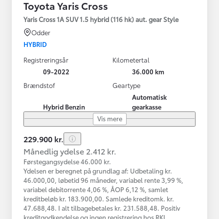
Toyota Yaris Cross
Yaris Cross 1A SUV 1.5 hybrid (116 hk) aut. gear Style
Odder
HYBRID
Registreringsår
Kilometertal
09-2022
36.000 km
Brændstof
Geartype
Automatisk
Hybrid Benzin
gearkasse
Vis mere
229.900 kr.
Månedlig ydelse 2.412 kr.
Førstegangsydelse 46.000 kr.
Ydelsen er beregnet på grundlag af: Udbetaling kr.
46.000,00, løbetid 96 måneder, variabel rente 3,99 %,
variabel debitorrente 4,06 %, ÅOP 6,12 %, samlet
kreditbeløb kr. 183.900,00. Samlede kreditomk. kr.
47.688,48. I alt tilbagebetales kr. 231.588,48. Positiv
kreditgodkendelse og ingen registrering hos RKI