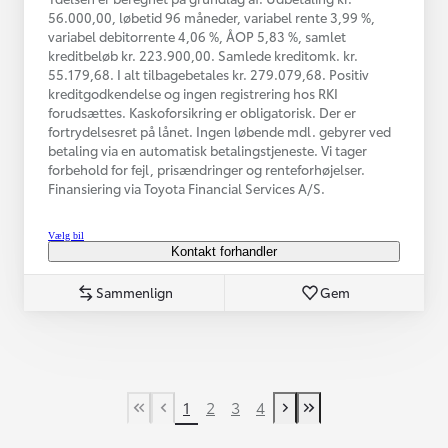
56.000,00, løbetid 96 måneder, variabel rente 3,99 %,
variabel debitorrente 4,06 %, ÅOP 5,83 %, samlet
kreditbeløb kr. 223.900,00. Samlede kreditomk. kr.
55.179,68. I alt tilbagebetales kr. 279.079,68. Positiv
kreditgodkendelse og ingen registrering hos RKI
forudsættes. Kaskoforsikring er obligatorisk. Der er
fortrydelsesret på lånet. Ingen løbende mdl. gebyrer ved
betaling via en automatisk betalingstjeneste. Vi tager
forbehold for fejl, prisændringer og renteforhøjelser.
Finansiering via Toyota Financial Services A/S.
Vælg bil
Kontakt forhandler
Sammenlign
Gem
1
2
3
4
First Page
Tidligere side
Næste side
Last Page