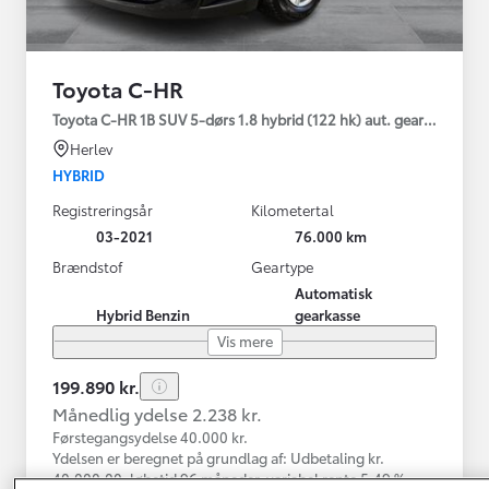
Toyota C-HR
Toyota C-HR 1B SUV 5-dørs 1.8 hybrid (122 hk) aut. gear C-LUB -
Herlev
HYBRID
Registreringsår
Kilometertal
03-2021
76.000 km
Brændstof
Geartype
Automatisk
Hybrid Benzin
gearkasse
Vis mere
199.890 kr.
Månedlig ydelse 2.238 kr.
Førstegangsydelse 40.000 kr.
Ydelsen er beregnet på grundlag af: Udbetaling kr.
40.000,00, løbetid 96 måneder, variabel rente 5,49 %,