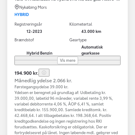
Nykøbing Mors
HYBRID
Registreringsår
Kilometertal
12-2023
43.000 km
Brændstof
Geartype
Automatisk
Hybrid Benzin
gearkasse
Vis mere
194.900 kr.
Månedlig ydelse 2.066 kr.
Førstegangsydelse 39.000 kr.
Ydelsen er beregnet på grundlag af: Udbetaling kr.
39.000,00, løbetid 96 måneder, variabel rente 3,99 %,
variabel debitorrente 4,06 %, ÅOP 6,41 %, samlet
kreditbeløb kr. 155.900,00. Samlede kreditomk. kr.
42.468,64. I alt tilbagebetales kr. 198.368,64. Positiv
kreditgodkendelse og ingen registrering hos RKI
forudsættes. Kaskoforsikring er obligatorisk. Der er
fortrydelsesret på lånet. Ingen løbende mdl. gebyrer ved