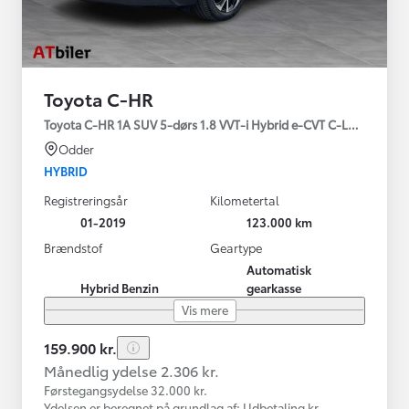
Toyota C-HR
Toyota C-HR 1A SUV 5-dørs 1.8 VVT-i Hybrid e-CVT C-LUB - SMAR
Odder
HYBRID
Registreringsår
Kilometertal
01-2019
123.000 km
Brændstof
Geartype
Automatisk
Hybrid Benzin
gearkasse
Vis mere
159.900 kr.
Månedlig ydelse 2.306 kr.
Førstegangsydelse 32.000 kr.
Ydelsen er beregnet på grundlag af: Udbetaling kr.