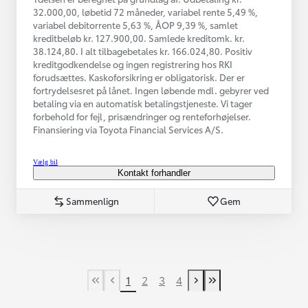
32.000,00, løbetid 72 måneder, variabel rente 5,49 %,
variabel debitorrente 5,63 %, ÅOP 9,39 %, samlet
kreditbeløb kr. 127.900,00. Samlede kreditomk. kr.
38.124,80. I alt tilbagebetales kr. 166.024,80. Positiv
kreditgodkendelse og ingen registrering hos RKI
forudsættes. Kaskoforsikring er obligatorisk. Der er
fortrydelsesret på lånet. Ingen løbende mdl. gebyrer ved
betaling via en automatisk betalingstjeneste. Vi tager
forbehold for fejl, prisændringer og renteforhøjelser.
Finansiering via Toyota Financial Services A/S.
Vælg bil
Kontakt forhandler
Sammenlign
Gem
1
2
3
4
First Page
Tidligere side
Næste side
Last Page