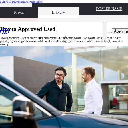
Spring til hovedindhold
(Press Enter)
DEALER NAME
Book prøvetur
Privat
Erhverv
Toyota Approved Used
Åben m
Toyota Approved Used er brugte biler med garanti. 12 måneders garanti - og garanti for at bilen er tjekket
grundigt igennem på Danmarks bedste værksted af de dygtigste teknikere. Så bilen nok er brugt, men føles
som ny.