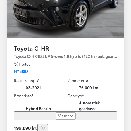
Toyota C-HR
Toyota C-HR 1B SUV 5-dørs 1.8 hybrid (122 hk) aut. gear C-LUB -
Herlev
HYBRID
Registreringsår
Kilometertal
03-2021
76.000 km
Brændstof
Geartype
Automatisk
Hybrid Benzin
gearkasse
Vis mere
199.890 kr.