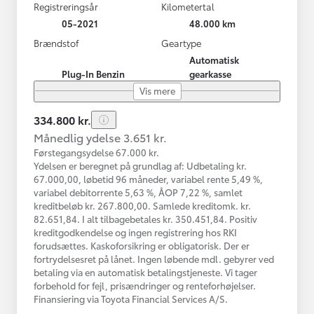
Registreringsår
Kilometertal
05-2021
48.000 km
Brændstof
Geartype
Automatisk
Plug-In Benzin
gearkasse
Vis mere
334.800 kr.
Månedlig ydelse 3.651 kr.
Førstegangsydelse 67.000 kr.
Ydelsen er beregnet på grundlag af: Udbetaling kr.
67.000,00, løbetid 96 måneder, variabel rente 5,49 %,
variabel debitorrente 5,63 %, ÅOP 7,22 %, samlet
kreditbeløb kr. 267.800,00. Samlede kreditomk. kr.
82.651,84. I alt tilbagebetales kr. 350.451,84. Positiv
kreditgodkendelse og ingen registrering hos RKI
forudsættes. Kaskoforsikring er obligatorisk. Der er
fortrydelsesret på lånet. Ingen løbende mdl. gebyrer ved
betaling via en automatisk betalingstjeneste. Vi tager
forbehold for fejl, prisændringer og renteforhøjelser.
Finansiering via Toyota Financial Services A/S.