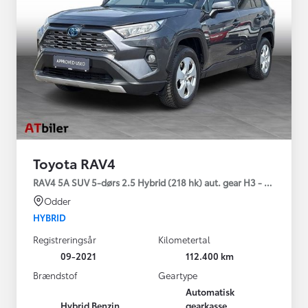
Toyota RAV4
RAV4 5A SUV 5-dørs 2.5 Hybrid (218 hk) aut. gear H3 - Comfort
Odder
HYBRID
Registreringsår
Kilometertal
09-2021
112.400 km
Brændstof
Geartype
Automatisk
Hybrid Benzin
gearkasse