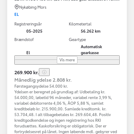
Nykøbing Mors
EL
Registreringsår
Kilometertal
05-2025
56.262 km
Brændstof
Geartype
Automatisk
El
gearkasse
Vis mere
269.900 kr.
Månedlig ydelse 2.808 kr.
Førstegangsydelse 54.000 kr.
Ydelsen er beregnet på grundlag af: Udbetaling kr.
54.000,00, løbetid 96 måneder, variabel rente 3,99 %,
variabel debitorrente 4,06 %, ÅOP 5,88 %, samlet
kreditbeløb kr. 215.900,00. Samlede kreditomk. kr.
53.704,48. I alt tilbagebetales kr. 269.604,48. Positiv
kreditgodkendelse og ingen registrering hos RKI
forudsættes. Kaskoforsikring er obligatorisk. Der er
fortrydelsesret på lånet. Ingen løbende mdl. gebyrer ved