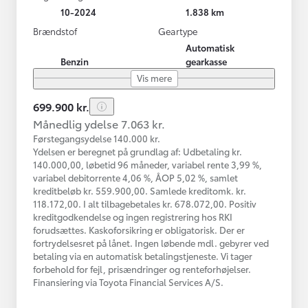
10-2024
1.838 km
Brændstof
Geartype
Automatisk
Benzin
gearkasse
Vis mere
699.900 kr.
Månedlig ydelse 7.063 kr.
Førstegangsydelse 140.000 kr.
Ydelsen er beregnet på grundlag af: Udbetaling kr.
140.000,00, løbetid 96 måneder, variabel rente 3,99 %,
variabel debitorrente 4,06 %, ÅOP 5,02 %, samlet
kreditbeløb kr. 559.900,00. Samlede kreditomk. kr.
118.172,00. I alt tilbagebetales kr. 678.072,00. Positiv
kreditgodkendelse og ingen registrering hos RKI
forudsættes. Kaskoforsikring er obligatorisk. Der er
fortrydelsesret på lånet. Ingen løbende mdl. gebyrer ved
betaling via en automatisk betalingstjeneste. Vi tager
forbehold for fejl, prisændringer og renteforhøjelser.
Finansiering via Toyota Financial Services A/S.