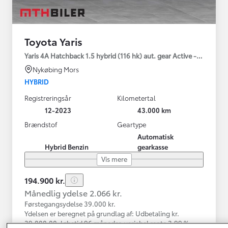
Toyota Yaris
Yaris 4A Hatchback 1.5 hybrid (116 hk) aut. gear Active - Technolo
Nykøbing Mors
HYBRID
Registreringsår
Kilometertal
12-2023
43.000 km
Brændstof
Geartype
Automatisk
Hybrid Benzin
gearkasse
Vis mere
194.900 kr.
Månedlig ydelse 2.066 kr.
Førstegangsydelse 39.000 kr.
Ydelsen er beregnet på grundlag af: Udbetaling kr.
39.000,00, løbetid 96 måneder, variabel rente 3,99 %,