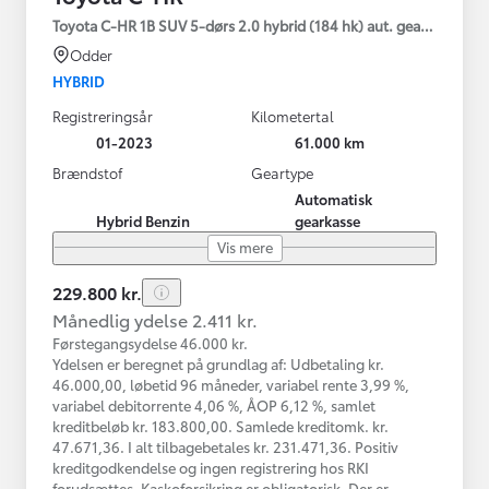
Toyota C-HR 1B SUV 5-dørs 2.0 hybrid (184 hk) aut. gear C-HIC
Odder
HYBRID
Registreringsår
Kilometertal
01-2023
61.000 km
Brændstof
Geartype
Automatisk
Hybrid Benzin
gearkasse
Vis mere
229.800 kr.
Månedlig ydelse 2.411 kr.
Førstegangsydelse 46.000 kr.
Ydelsen er beregnet på grundlag af: Udbetaling kr.
46.000,00, løbetid 96 måneder, variabel rente 3,99 %,
variabel debitorrente 4,06 %, ÅOP 6,12 %, samlet
kreditbeløb kr. 183.800,00. Samlede kreditomk. kr.
47.671,36. I alt tilbagebetales kr. 231.471,36. Positiv
kreditgodkendelse og ingen registrering hos RKI
forudsættes. Kaskoforsikring er obligatorisk. Der er