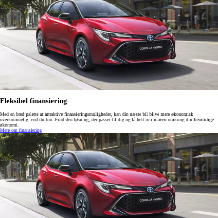
Fleksibel finansiering
Med en bred palette at attraktive finansieringsmuligheder, kan din næste bil blive mere økonomisk
overkommelig, end du tror. Find den løsning, der passer til dig og få helt ro i maven omkring din fremtidige
økonomi.
Mere om finansiering