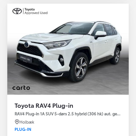
Toyota RAV4 Plug-in
RAV4 Plug-in 1A SUV 5-dørs 2.5 hybrid (306 hk) aut. gear AWD-i
Holbæk
PLUG-IN