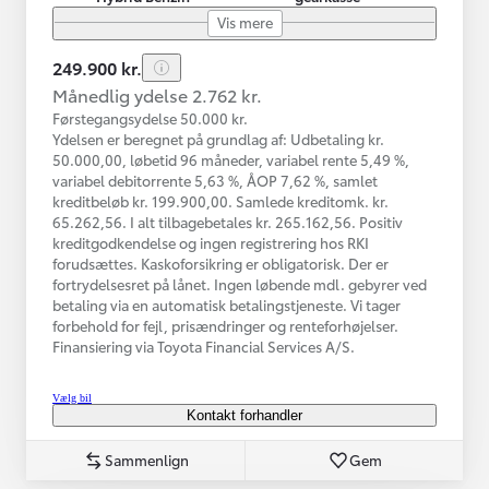
Vis mere
249.900 kr.
Månedlig ydelse 2.762 kr.
Førstegangsydelse 50.000 kr.
Ydelsen er beregnet på grundlag af: Udbetaling kr.
50.000,00, løbetid 96 måneder, variabel rente 5,49 %,
variabel debitorrente 5,63 %, ÅOP 7,62 %, samlet
kreditbeløb kr. 199.900,00. Samlede kreditomk. kr.
65.262,56. I alt tilbagebetales kr. 265.162,56. Positiv
kreditgodkendelse og ingen registrering hos RKI
forudsættes. Kaskoforsikring er obligatorisk. Der er
fortrydelsesret på lånet. Ingen løbende mdl. gebyrer ved
betaling via en automatisk betalingstjeneste. Vi tager
forbehold for fejl, prisændringer og renteforhøjelser.
Finansiering via Toyota Financial Services A/S.
Vælg bil
Kontakt forhandler
Sammenlign
Gem