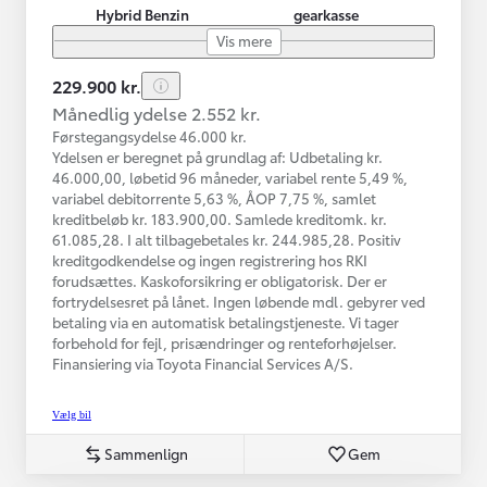
Hybrid Benzin
gearkasse
Vis mere
229.900 kr.
Månedlig ydelse 2.552 kr.
Førstegangsydelse 46.000 kr.
Ydelsen er beregnet på grundlag af: Udbetaling kr.
46.000,00, løbetid 96 måneder, variabel rente 5,49 %,
variabel debitorrente 5,63 %, ÅOP 7,75 %, samlet
kreditbeløb kr. 183.900,00. Samlede kreditomk. kr.
61.085,28. I alt tilbagebetales kr. 244.985,28. Positiv
kreditgodkendelse og ingen registrering hos RKI
forudsættes. Kaskoforsikring er obligatorisk. Der er
fortrydelsesret på lånet. Ingen løbende mdl. gebyrer ved
betaling via en automatisk betalingstjeneste. Vi tager
forbehold for fejl, prisændringer og renteforhøjelser.
Finansiering via Toyota Financial Services A/S.
Vælg bil
Sammenlign
Gem