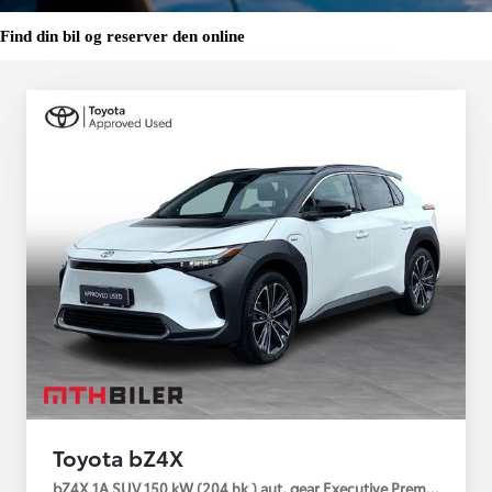
Find din bil og reserver den online
Toyota bZ4X
bZ4X 1A SUV 150 kW (204 hk ) aut. gear Executive Premium