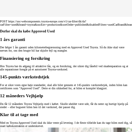
POST https://usc-webcomponents.toyota-europe.com/v1/car-filter/dk/da?
carFilter=used&brand=toyota&uscEnv=production&sortOrder=published&disabledFilters=usedCarBrand&bra
Derfor skal du købe Approved Used
1 års garanti
Der følger 1 års garanti uden kilometerbegrænsning med en Approved Used Toyota. Så du ikke skal være
nervøs for, om den brugte bil har skjulte fejl og mangler.
Finansiering og forsikring
Hos Toyota har du adgang til attraktive lån, og en forsikring, der sikrer dig lånebil ved skadereparation og at
alle reparationer foregår på et autoriseret Toyota-værksted.
145-punkts værkstedstjek
For at sikre vores egne høje standarder, skal alle biler gennem et 145-punkts værkstedstjek, inden bilen kan
certificeres som ”Approved Used”. Dette er din sikkerhed for, at bilen er komplet klargjort.
12 måneders Vejhjælp
Du får 12 måneders Toyota Vejhjælp med i købet. Skulle uheldet være ude, får du nemt og hurtigt hjælp på
stedet – eller bugseret bilen hen til det værksted, der passer dig.
Klar til at tage med
Med en Toyota Approved Used skal du ikke vente på levering. I de fleste tilfælde kan du tage bilen med dig, så
snart købskontrakten er underskrevet.