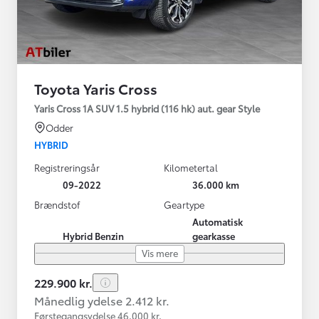
Toyota Yaris Cross
Yaris Cross 1A SUV 1.5 hybrid (116 hk) aut. gear Style
Odder
HYBRID
Registreringsår
Kilometertal
09-2022
36.000 km
Brændstof
Geartype
Automatisk
Hybrid Benzin
gearkasse
Vis mere
229.900 kr.
Månedlig ydelse 2.412 kr.
Førstegangsydelse 46.000 kr.