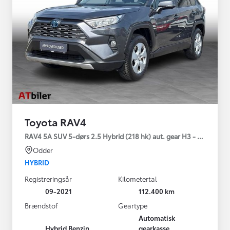
Toyota RAV4
RAV4 5A SUV 5-dørs 2.5 Hybrid (218 hk) aut. gear H3 - Comfort
Odder
HYBRID
Registreringsår
Kilometertal
09-2021
112.400 km
Brændstof
Geartype
Automatisk
Hybrid Benzin
gearkasse