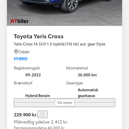
Toyota Yaris Cross
Yaris Cross 1A SUV 1.5 hybrid (116 hk) aut. gear Style
Odder
HYBRID
Registreringsår
Kilometertal
09-2022
36.000 km
Brændstof
Geartype
Automatisk
Hybrid Benzin
gearkasse
Vis mere
229.900 kr.
Månedlig ydelse 2.412 kr.
Førstegangsydelse 46.000 kr.