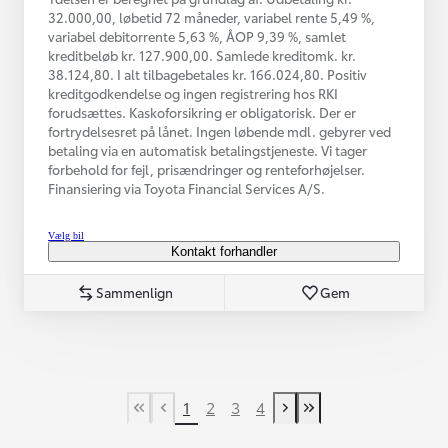
32.000,00, løbetid 72 måneder, variabel rente 5,49 %,
variabel debitorrente 5,63 %, ÅOP 9,39 %, samlet
kreditbeløb kr. 127.900,00. Samlede kreditomk. kr.
38.124,80. I alt tilbagebetales kr. 166.024,80. Positiv
kreditgodkendelse og ingen registrering hos RKI
forudsættes. Kaskoforsikring er obligatorisk. Der er
fortrydelsesret på lånet. Ingen løbende mdl. gebyrer ved
betaling via en automatisk betalingstjeneste. Vi tager
forbehold for fejl, prisændringer og renteforhøjelser.
Finansiering via Toyota Financial Services A/S.
Vælg bil
Kontakt forhandler
Sammenlign
Gem
1
2
3
4
First Page
Tidligere side
Næste side
Last Page