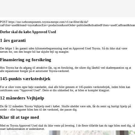
POST https://usc-webcomponents.toyota-europe.com/v1/car-filter/dk/da?
carFilter=used&brand=toyota&uscEnv=production&sortOrder=published&disabledFilters=usedCarBrand&bra
Derfor skal du købe Approved Used
1 års garanti
Der følger 1 års garanti uden kilometerbegrænsning med en Approved Used Toyota. Så du ikke skal være
nervøs for, om den brugte bil har skjulte fejl og mangler.
Finansiering og forsikring
Hos Toyota har du adgang til attraktive lån, og en forsikring, der sikrer dig lånebil ved skadereparation og at
alle reparationer foregår på et autoriseret Toyota-værksted.
145-punkts værkstedstjek
For at sikre vores egne høje standarder, skal alle biler gennem et 145-punkts værkstedstjek, inden bilen kan
certificeres som ”Approved Used”. Dette er din sikkerhed for, at bilen er komplet klargjort.
12 måneders Vejhjælp
Du får 12 måneders Toyota Vejhjælp med i købet. Skulle uheldet være ude, får du nemt og hurtigt hjælp på
stedet – eller bugseret bilen hen til det værksted, der passer dig.
Klar til at tage med
Med en Toyota Approved Used skal du ikke vente på levering. I de fleste tilfælde kan du tage bilen med dig, så
snart købskontrakten er underskrevet.