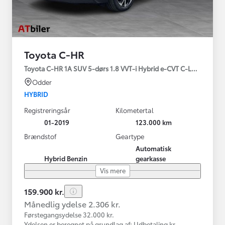
Toyota C-HR
Toyota C-HR 1A SUV 5-dørs 1.8 VVT-i Hybrid e-CVT C-LUB - SMAR
Odder
HYBRID
Registreringsår
Kilometertal
01-2019
123.000 km
Brændstof
Geartype
Automatisk
Hybrid Benzin
gearkasse
Vis mere
159.900 kr.
Månedlig ydelse 2.306 kr.
Førstegangsydelse 32.000 kr.
Ydelsen er beregnet på grundlag af: Udbetaling kr.