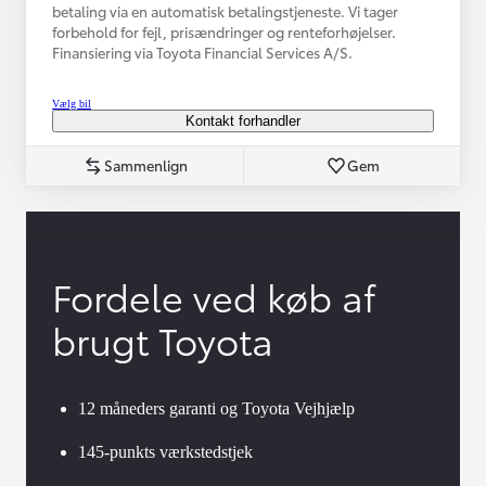
betaling via en automatisk betalingstjeneste. Vi tager
forbehold for fejl, prisændringer og renteforhøjelser.
Finansiering via Toyota Financial Services A/S.
Vælg bil
Kontakt forhandler
Sammenlign
Gem
Fordele ved køb af
brugt Toyota
12 måneders garanti og Toyota Vejhjælp
145-punkts værkstedstjek