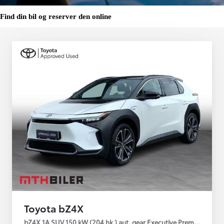
Find din bil og reserver den online
Toyota bZ4X
bZ4X 1A SUV 150 kW (204 hk ) aut. gear Executive Premium