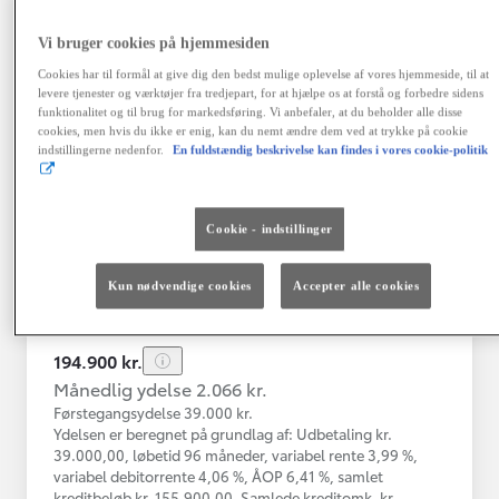
Vi bruger cookies på hjemmesiden
Toyota Yaris
Cookies har til formål at give dig den bedst mulige oplevelse af vores hjemmeside, til at
Yaris 4A Hatchback 1.5 hybrid (116 hk) aut. gear Active - Technolo
levere tjenester og værktøjer fra tredjepart, for at hjælpe os at forstå og forbedre sidens
funktionalitet og til brug for markedsføring. Vi anbefaler, at du beholder alle disse
Nykøbing Mors
cookies, men hvis du ikke er enig, kan du nemt ændre dem ved at trykke på cookie
HYBRID
indstillingerne nedenfor.
En fuldstændig beskrivelse kan findes i vores cookie-politik
Registreringsår
Kilometertal
12-2023
43.000 km
Cookie - indstillinger
Brændstof
Geartype
Automatisk
Hybrid Benzin
gearkasse
Kun nødvendige cookies
Accepter alle cookies
Vis mere
194.900 kr.
Månedlig ydelse 2.066 kr.
Førstegangsydelse 39.000 kr.
Ydelsen er beregnet på grundlag af: Udbetaling kr.
39.000,00, løbetid 96 måneder, variabel rente 3,99 %,
variabel debitorrente 4,06 %, ÅOP 6,41 %, samlet
kreditbeløb kr. 155.900,00. Samlede kreditomk. kr.