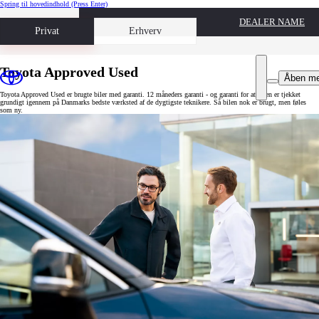
Spring til hovedindhold
(Press Enter)
DEALER NAME
Book prøvetur
Privat
Erhverv
Toyota Approved Used
Åben m
Toyota Approved Used er brugte biler med garanti. 12 måneders garanti - og garanti for at bilen er tjekket
grundigt igennem på Danmarks bedste værksted af de dygtigste teknikere. Så bilen nok er brugt, men føles
som ny.