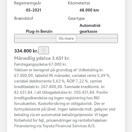
Registreringsår
Kilometertal
05-2021
48.000 km
Brændstof
Geartype
Automatisk
Plug-In Benzin
gearkasse
Vis mere
334.800 kr.
Månedlig ydelse 3.651 kr.
Førstegangsydelse 67.000 kr.
Ydelsen er beregnet på grundlag af: Udbetaling kr.
67.000,00, løbetid 96 måneder, variabel rente 5,49 %,
variabel debitorrente 5,63 %, ÅOP 7,22 %, samlet
kreditbeløb kr. 267.800,00. Samlede kreditomk. kr.
82.651,84. I alt tilbagebetales kr. 350.451,84. Positiv
kreditgodkendelse og ingen registrering hos RKI
forudsættes. Kaskoforsikring er obligatorisk. Der er
fortrydelsesret på lånet. Ingen løbende mdl. gebyrer ved
betaling via en automatisk betalingstjeneste. Vi tager
forbehold for fejl, prisændringer og renteforhøjelser.
Finansiering via Toyota Financial Services A/S.