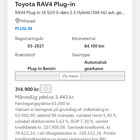
Toyota RAV4 Plug-in
RAV4 Plug-in 1A SUV 5-dørs 2.5 Hybrid (306 hk) aut. gear AWD-i
Hillerød
PLUG-IN
Registreringsår
Kilometertal
03-2021
84.100 km
Brændstof
Geartype
Automatisk
Plug-In Benzin
gearkasse
Vis mere
314.900 kr.
Månedlig ydelse 3.443 kr.
Førstegangsydelse 63.000 kr.
Ydelsen er beregnet på grundlag af: Udbetaling kr.
63.000,00, løbetid 96 måneder, variabel rente 5,49 %,
variabel debitorrente 5,63 %, ÅOP 7,30 %, samlet
kreditbeløb kr. 251.900,00. Samlede kreditomk. kr.
78.622,24. I alt tilbagebetales kr. 330.522,24. Positiv
kreditgodkendelse og ingen registrering hos RKI