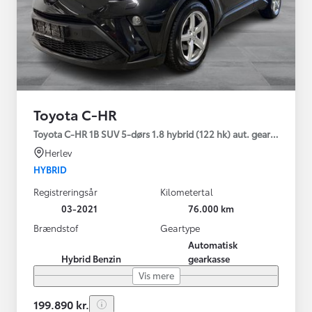
Toyota C-HR
Toyota C-HR 1B SUV 5-dørs 1.8 hybrid (122 hk) aut. gear C-LUB -
Herlev
HYBRID
Registreringsår
Kilometertal
03-2021
76.000 km
Brændstof
Geartype
Automatisk
Hybrid Benzin
gearkasse
Vis mere
199.890 kr.