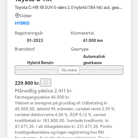
Toyota C-HR 1B SUV 5-dørs 2.0 hybrid (184 hk) aut. gear C-HIC
Odder
HYBRID
Registreringsår
Kilometertal
01-2023
61.000 km
Brændstof
Geartype
Automatisk
Hybrid Benzin
gearkasse
Vis mere
229.800 kr.
Månedlig ydelse 2.411 kr.
Førstegangsydelse 46.000 kr.
Ydelsen er beregnet på grundlag af: Udbetaling kr.
46.000,00, løbetid 96 måneder, variabel rente 3,99 %,
variabel debitorrente 4,06 %, ÅOP 6,12 %, samlet
kreditbeløb kr. 183.800,00. Samlede kreditomk. kr.
47.671,36. I alt tilbagebetales kr. 231.471,36. Positiv
kreditgodkendelse og ingen registrering hos RKI
forudsættes. Kaskoforsikring er obligatorisk. Der er