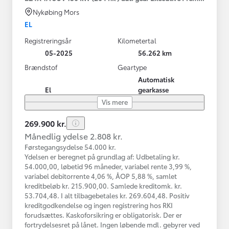
Nykøbing Mors
EL
Registreringsår
Kilometertal
05-2025
56.262 km
Brændstof
Geartype
Automatisk
El
gearkasse
Vis mere
269.900 kr.
Månedlig ydelse 2.808 kr.
Førstegangsydelse 54.000 kr.
Ydelsen er beregnet på grundlag af: Udbetaling kr.
54.000,00, løbetid 96 måneder, variabel rente 3,99 %,
variabel debitorrente 4,06 %, ÅOP 5,88 %, samlet
kreditbeløb kr. 215.900,00. Samlede kreditomk. kr.
53.704,48. I alt tilbagebetales kr. 269.604,48. Positiv
kreditgodkendelse og ingen registrering hos RKI
forudsættes. Kaskoforsikring er obligatorisk. Der er
fortrydelsesret på lånet. Ingen løbende mdl. gebyrer ved