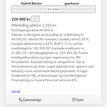
Hybrid Benzin
gearkasse
Vis mere
229.900 kr.
Månedlig ydelse 2.552 kr.
Førstegangsydelse 46.000 kr.
Ydelsen er beregnet på grundlag af: Udbetaling kr.
46.000,00, løbetid 96 måneder, variabel rente 5,49 %,
variabel debitorrente 5,63 %, ÅOP 7,75 %, samlet
kreditbeløb kr. 183.900,00. Samlede kreditomk. kr.
61.085,28. I alt tilbagebetales kr. 244.985,28. Positiv
kreditgodkendelse og ingen registrering hos RKI
forudsættes. Kaskoforsikring er obligatorisk. Der er
fortrydelsesret på lånet. Ingen løbende mdl. gebyrer ved
betaling via en automatisk betalingstjeneste. Vi tager
forbehold for fejl, prisændringer og renteforhøjelser.
Finansiering via Toyota Financial Services A/S.
Vælg bil
Sammenlign
Gem