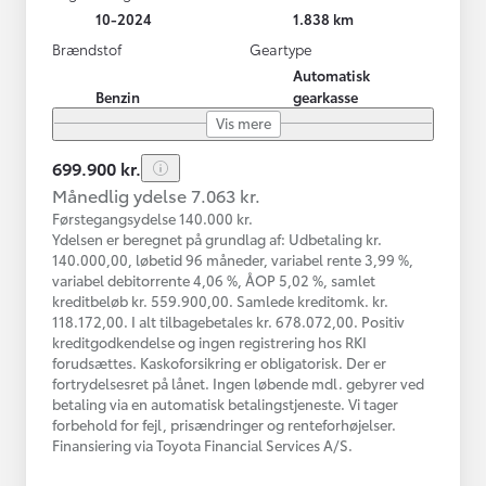
10-2024
1.838 km
Brændstof
Geartype
Automatisk
Benzin
gearkasse
Vis mere
699.900 kr.
Månedlig ydelse 7.063 kr.
Førstegangsydelse 140.000 kr.
Ydelsen er beregnet på grundlag af: Udbetaling kr.
140.000,00, løbetid 96 måneder, variabel rente 3,99 %,
variabel debitorrente 4,06 %, ÅOP 5,02 %, samlet
kreditbeløb kr. 559.900,00. Samlede kreditomk. kr.
118.172,00. I alt tilbagebetales kr. 678.072,00. Positiv
kreditgodkendelse og ingen registrering hos RKI
forudsættes. Kaskoforsikring er obligatorisk. Der er
fortrydelsesret på lånet. Ingen løbende mdl. gebyrer ved
betaling via en automatisk betalingstjeneste. Vi tager
forbehold for fejl, prisændringer og renteforhøjelser.
Finansiering via Toyota Financial Services A/S.