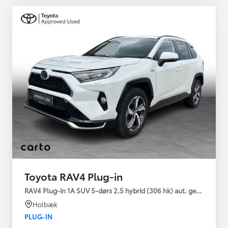
Toyota RAV4 Plug-in
RAV4 Plug-in 1A SUV 5-dørs 2.5 hybrid (306 hk) aut. gear AWD-i
Holbæk
PLUG-IN