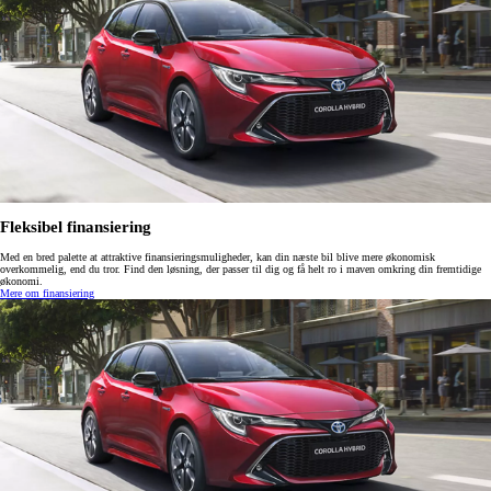
Fleksibel finansiering
Med en bred palette at attraktive finansieringsmuligheder, kan din næste bil blive mere økonomisk
overkommelig, end du tror. Find den løsning, der passer til dig og få helt ro i maven omkring din fremtidige
økonomi.
Mere om finansiering