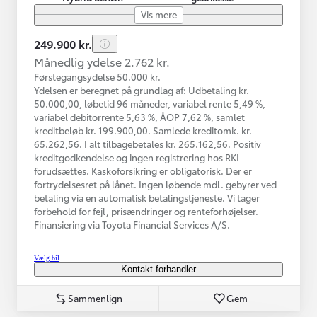
Vis mere
249.900 kr.
Månedlig ydelse 2.762 kr.
Førstegangsydelse 50.000 kr.
Ydelsen er beregnet på grundlag af: Udbetaling kr.
50.000,00, løbetid 96 måneder, variabel rente 5,49 %,
variabel debitorrente 5,63 %, ÅOP 7,62 %, samlet
kreditbeløb kr. 199.900,00. Samlede kreditomk. kr.
65.262,56. I alt tilbagebetales kr. 265.162,56. Positiv
kreditgodkendelse og ingen registrering hos RKI
forudsættes. Kaskoforsikring er obligatorisk. Der er
fortrydelsesret på lånet. Ingen løbende mdl. gebyrer ved
betaling via en automatisk betalingstjeneste. Vi tager
forbehold for fejl, prisændringer og renteforhøjelser.
Finansiering via Toyota Financial Services A/S.
Vælg bil
Kontakt forhandler
Sammenlign
Gem