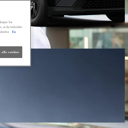
ktøjer fra
er, at du beholder
edenfor.
En
 alle cookies