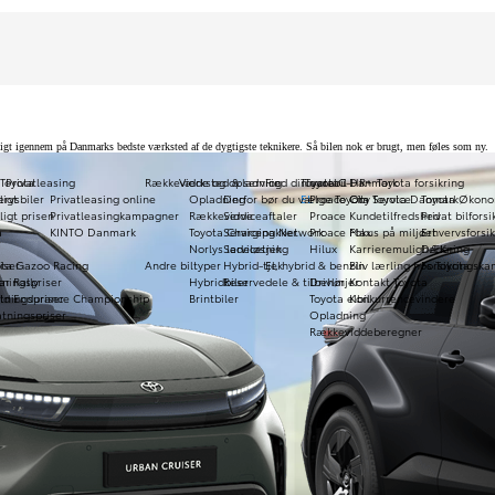
ndigt igennem på Danmarks bedste værksted af de dygtigste teknikere. Så bilen nok er brugt, men føles som ny.
 Toyota
Privatleasing
Rækkevidde og opladning
Værksted & service
Find din varebil
Toyota C-HR+
Toyota i Danmark
Toyota forsikring
rvsbiler
ligt
Privatleasing online
Opladning
Derfor bør du vælge Toyota Service
EL
Proace City
Om Toyota Danmark
Toyota Økono
ligt prisen
Privatleasingkampagner
Rækkevidde
Serviceaftaler
Proace
Kundetilfredshed
Privat bilforsi
a
KINTO Danmark
Toyota Charging Network
Servicepakker
Proace Max
Fokus på miljøet
Erhvervsforsik
Norlys ladeløsning
Servicetjek
Hilux
Karrieremuligheder
DÆKning
iser
ota Gazoo Racing
Andre biltyper
Hybrid-tjek
El, hybrid & benzin
Bliv lærling hos Toyota
Forsikringsk
tningspriser
r Rally
Hybridbiler
Reservedele & tilbehør
Drivlinjer
Kontakt Toyota
tningspriser
ld Endurance Championship
Brintbiler
Toyota elbil
Konkurrencevindere
tningspriser
Opladning
Rækkeviddeberegner