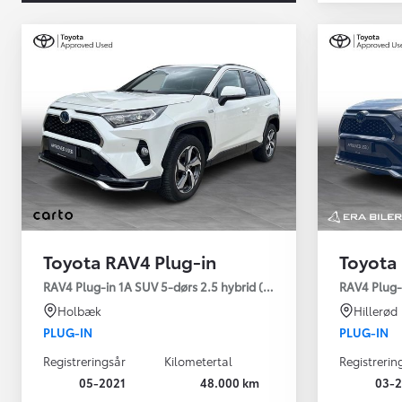
Toyota RAV4 Plug-in
Toyota
Yaris
RAV4 Plug-in 1A SUV 5-dørs 2.5 hybrid (306 hk) aut. gear AWD-i
RAV4 Plug-
HYBRID
Holbæk
Hillerød
PLUG-IN
PLUG-IN
Registreringsår
Kilometertal
Registrerin
05-2021
48.000 km
03-2