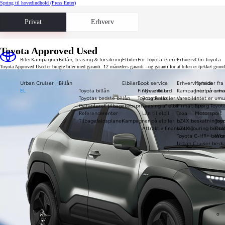
Spring til hovedindhold
(Press Enter)
Privat
Erhverv
Toyota Approved Used
Biler
Kampagner
Billån, leasing & forsikring
Elbiler
For Toyota-ejere
Erhverv
Om Toyota
Toyota Approved Used er brugte biler med garanti. 12 måneders garanti - og garanti for at bilen er tjekket gru
Urban Cruiser
Billån
Elbiler
Book service
Erhverv forside
Nyheder fra
EL
Toyota billån
Find værksted
Nye elbiler
Kampagner på erhve
Intet er umu
Toyotas bedste billån
Toyota Relax
Brugte elbiler
Varebiler
Intet er umu
Garanteret tilbagekøbspris
Leasing af elbil
Firmabiler
Spørg Toyot
Referencerenter
Lån til elbil
Taxa
Motorsport
Tilbagefaldsplaner
Kampagner på elbiler
bZ4X beskatningspr
Toy
Attraktiv finansiering
bZ4X Touring beska
Daka
Toyota C-HR+ beska
Wor
Urban Cruiser beska