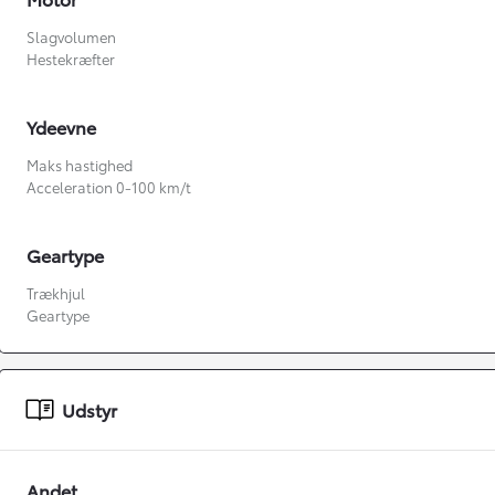
Slagvolumen
Hestekræfter
Ydeevne
Maks hastighed
Acceleration 0-100 km/t
Geartype
Fra kr. 349.990
Trækhjul
Geartype
Udstyr
Andet