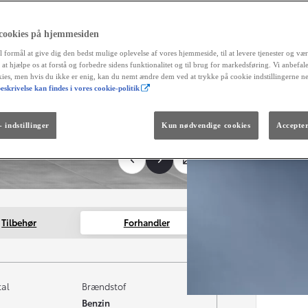
 cookies på hjemmesiden
l formål at give dig den bedst mulige oplevelse af vores hjemmeside, til at levere tjenester og vær
r at hjælpe os at forstå og forbedre sidens funktionalitet og til brug for markedsføring. Vi anbefal
okies, men hvis du ikke er enig, kan du nemt ændre dem ved at trykke på cookie indstillingerne n
eskrivelse kan findes i vores cookie-politik
Fra kr. 299.990
Den nye GR GT
The soul lives on.
 indstillinger
Kun nødvendige cookies
Accepter
Tilbehør
Forhandler
tal
Brændstof
Benzin