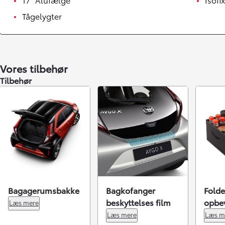
Tågelygter
Vores tilbehør
Tilbehør
Bagagerumsbakke
Bagkofanger
Folde
beskyttelses film
opbe
Læs mere
Læs mere
Læs m