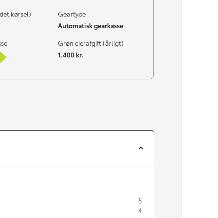
det kørsel)
Geartype
Automatisk gearkasse
sse
Grøn ejerafgift (årligt)
1.400 kr.
5
4