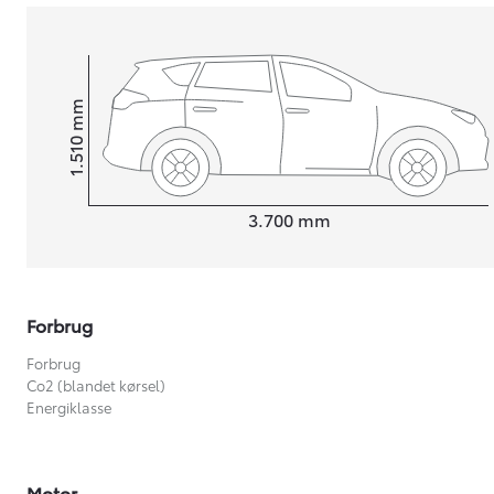
mm
1.510
Højt
Længde
3.700
mm
Forbrug
Forbrug
Co2 (blandet kørsel)
Energiklasse
Motor