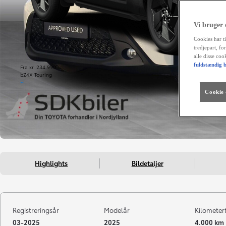
Vi bruger
Cookies har ti
tredjepart, fo
alle disse co
fuldstændig b
Fra kr. 234.990
bZ4X Touring
EL
Cookie -
Highlights
Bildetaljer
Registreringsår
Modelår
Kilometer
03-2025
2025
4.000 km