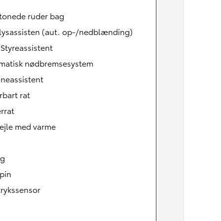
tonede ruder bag
lysassisten (aut. op-/nedblænding)
 Styreassistent
matisk nødbremsesystem
neassistent
rbart rat
rrat
pejle med varme
Den nye Yaris Cross
ag
Kommer snart
pin
rykssensor