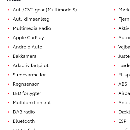
Aut./CVT-gear (Multimode S)
Mørk
Aut. klimaanlæg
Fjern
Multimedia Radio
Aktiv
Apple CarPlay
Auto
Android Auto
Vejba
Bakkamera
Juste
Adaptiv fartpilot
Læde
Sædevarme for
El-s
Regnsensor
ABS
Yaris
LED forlygter
Airb
HYBRID
Multifunktionsrat
Antis
DAB radio
Dækt
Bluetooth
ESP
17" Alufælge
Isofix