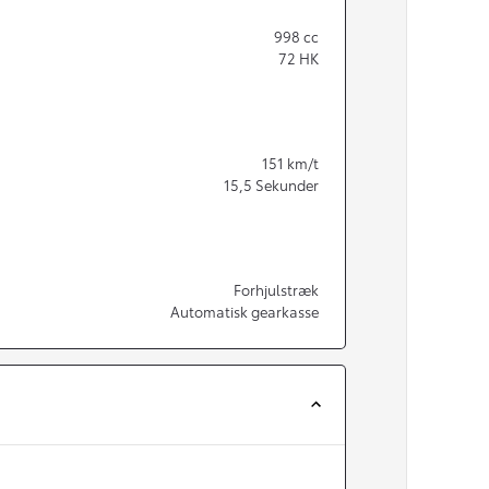
998
cc
72
HK
151
km/t
15,5
Sekunder
Forhjulstræk
Automatisk gearkasse