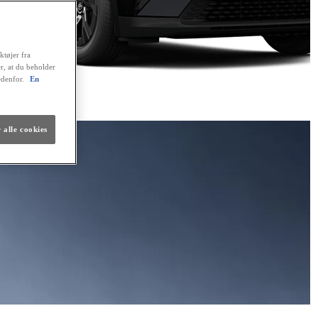
ktøjer fra
er, at du beholder
edenfor.
En
 alle cookies