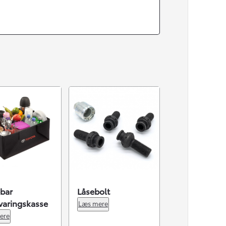
bar
Låsebolt
varingskasse
Læs mere
ere