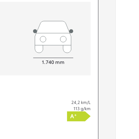
Bredde
1.740
mm
24,2
km/L
113
g/km