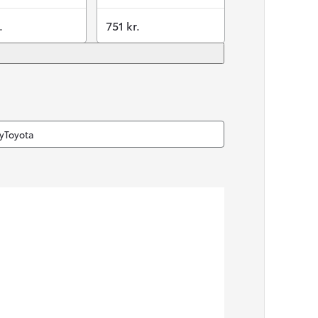
.
751 kr.
MyToyota