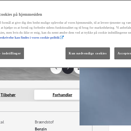
 cookies på hjemmesiden
l formål at give dig den bedst mulige oplevelse af vores hjemmeside, til at levere tjenester og vær
r at hjælpe os at forstå og forbedre sidens funktionalitet og til brug for markedsføring. Vi anbefal
okies, men hvis du ikke er enig, kan du nemt ændre dem ved at trykke på cookie indstillingerne n
eskrivelse kan findes i vores cookie-politik
Fra kr. 299.990
Den nye GR GT
The soul lives on.
 indstillinger
Kun nødvendige cookies
Accepter
Tilbehør
Forhandler
tal
Brændstof
Benzin