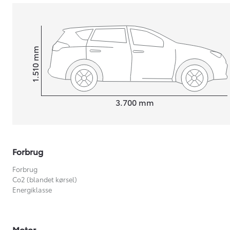
mm
1.510
Højt
Længde
3.700
mm
Forbrug
Forbrug
Co2 (blandet kørsel)
Energiklasse
Motor