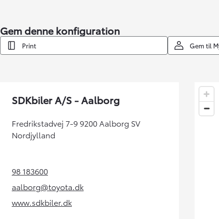
Gem denne konfiguration
Print
Gem til 
SDKbiler A/S - Aalborg
Fredrikstadvej 7-9 9200 Aalborg SV
Nordjylland
98 183600
(Opens in new tab)
aalborg@toyota.dk
(Opens in new tab)
www.sdkbiler.dk
(Opens in new tab)