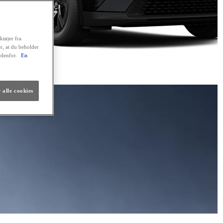
ktøjer fra
er, at du beholder
edenfor.
En
 alle cookies