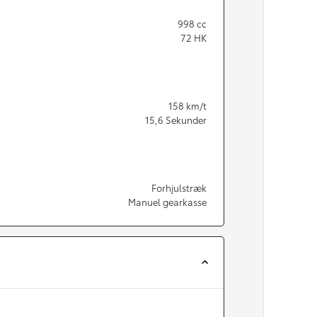
998
cc
72
HK
158
km/t
15,6
Sekunder
Forhjulstræk
Manuel gearkasse