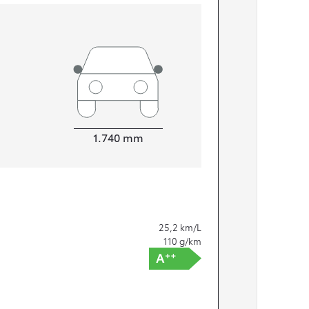
Bredde
1.740
mm
25,2
km/L
110
g/km