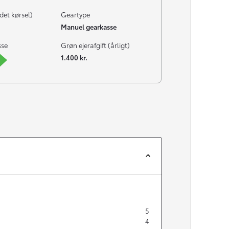
det kørsel)
Geartype
Manuel gearkasse
sse
Grøn ejerafgift (årligt)
1.400 kr.
5
4