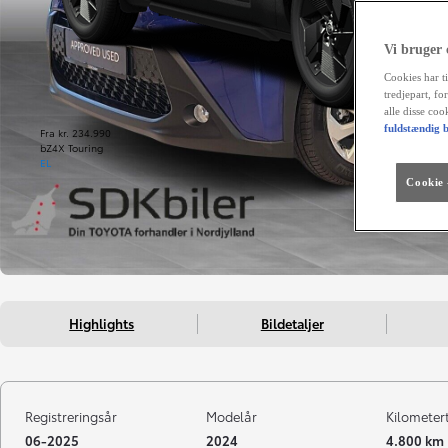
Vi bruger
Cookies har ti
tredjepart, fo
alle disse co
fuldstændig b
Fra kr. 234.990
bZ4X Touring
EL
Cookie -
Highlights
Bildetaljer
Registreringsår
Modelår
Kilometer
06-2025
2024
4.800 km