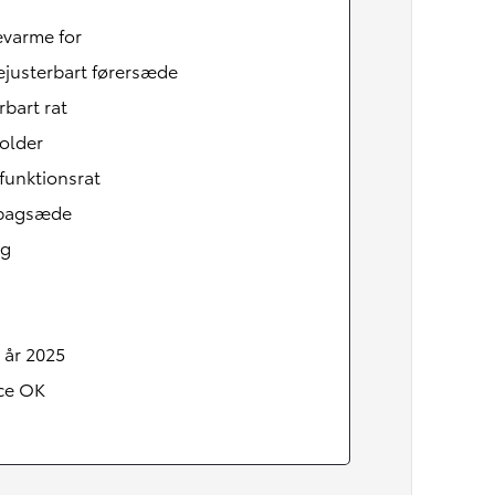
varme for
ejusterbart førersæde
rbart rat
older
funktionsrat
tbagsæde
ag
Den nye Yaris Cross
 år 2025
Kommer snart
ice OK