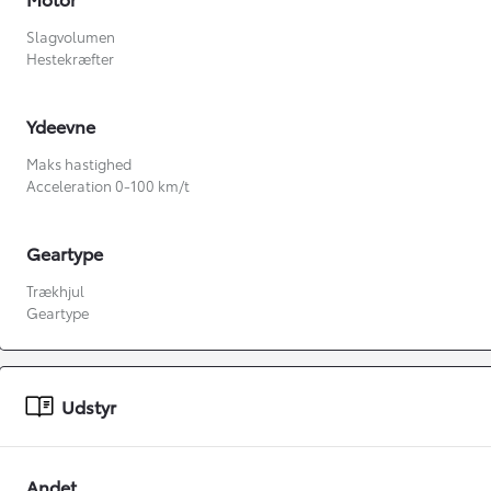
Slagvolumen
Hestekræfter
Ydeevne
Maks hastighed
Acceleration 0-100 km/t
Geartype
Fra kr. 349.990
Trækhjul
Geartype
Udstyr
Andet