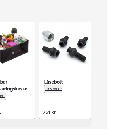
bar
Låsebolt
varingskasse
Læs mere
ere
.
751 kr.