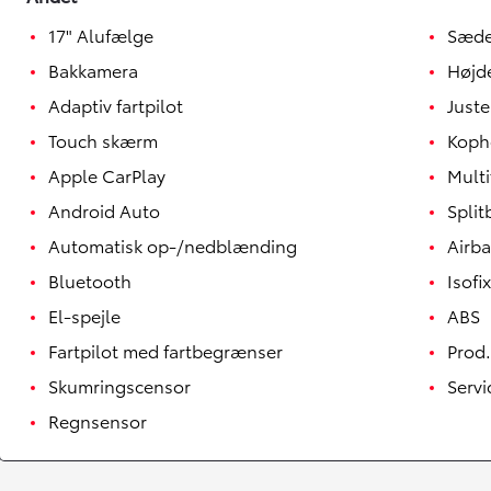
17" Alufælge
Sæde
Bakkamera
Højd
Adaptiv fartpilot
Juste
Touch skærm
Koph
Apple CarPlay
Multi
Android Auto
Spli
Automatisk op-/nedblænding
Airb
Bluetooth
Isofix
El-spejle
ABS
Yaris
Fartpilot med fartbegrænser
Prod.
HYBRID
Skumringscensor
Serv
Regnsensor