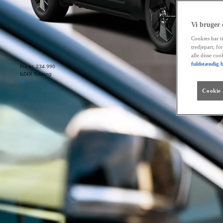
Vi bruger
Cookies har ti
tredjepart, fo
alle disse co
fuldstændig b
Fra kr. 234.990
bZ4X Touring
EL
Cookie -