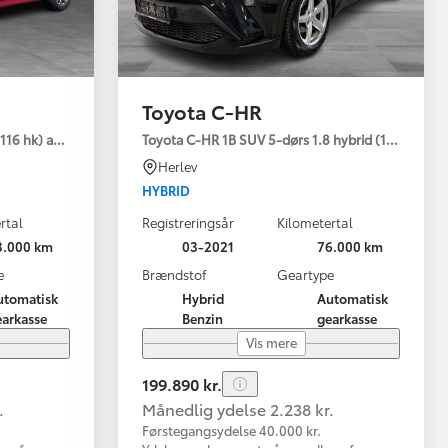
Toyota C-HR
116 hk) aut. gear Active - Technology
Toyota C-HR 1B SUV 5-dørs 1.8 hybrid (122 hk) au
Herlev
HYBRID
rtal
Registreringsår
Kilometertal
3.000 km
03-2021
76.000 km
e
Brændstof
Geartype
utomatisk
Hybrid
Automatisk
earkasse
Benzin
gearkasse
Vis mere
199.890 kr.
.
Månedlig ydelse 2.238 kr.
Førstegangsydelse 40.000 kr.