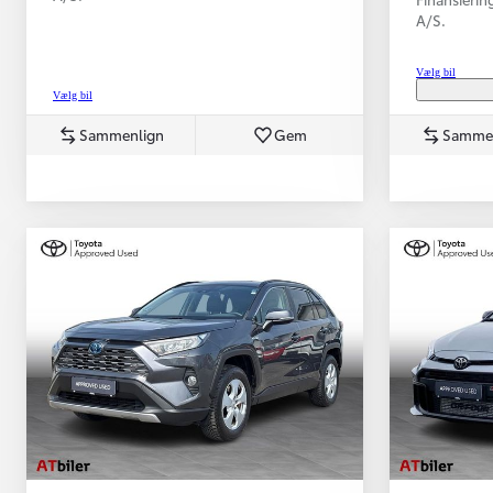
A/S.
Vælg bil
Vælg bil
Sammenlign
Gem
Samme