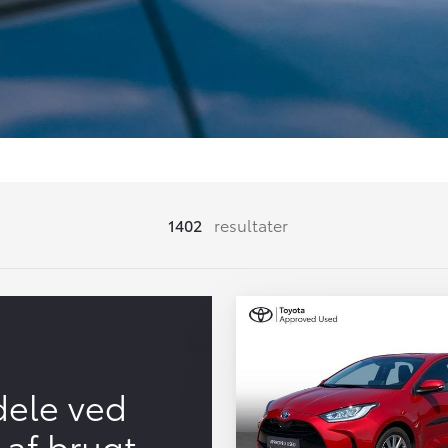
1402
resultater
dele ved
 af brugt