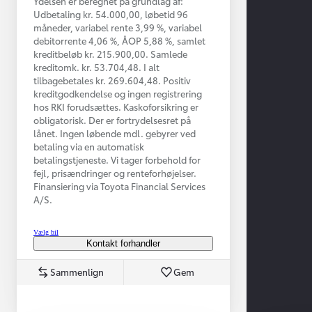
Ydelsen er beregnet på grundlag af:
Udbetaling kr. 54.000,00, løbetid 96
måneder, variabel rente 3,99 %, variabel
debitorrente 4,06 %, ÅOP 5,88 %, samlet
kreditbeløb kr. 215.900,00. Samlede
kreditomk. kr. 53.704,48. I alt
tilbagebetales kr. 269.604,48. Positiv
kreditgodkendelse og ingen registrering
hos RKI forudsættes. Kaskoforsikring er
obligatorisk. Der er fortrydelsesret på
lånet. Ingen løbende mdl. gebyrer ved
betaling via en automatisk
betalingstjeneste. Vi tager forbehold for
Fra kr. 349.990
fejl, prisændringer og renteforhøjelser.
Finansiering via Toyota Financial Services
A/S.
Vælg bil
Kontakt forhandler
Sammenlign
Gem