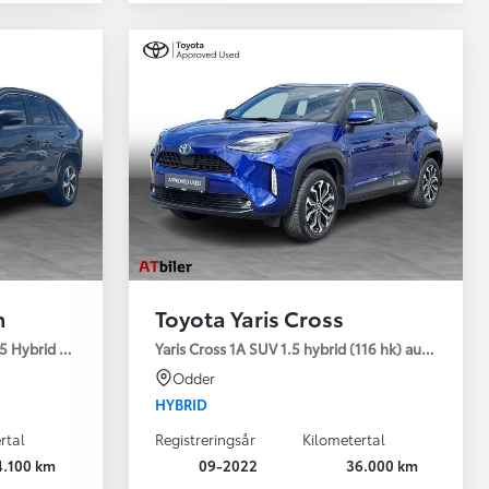
n
Toyota Yaris Cross
5 Hybrid (306 hk) aut. gear AWD-i H3 - Comfort - Premium
Yaris Cross 1A SUV 1.5 hybrid (116 hk) aut. gear Sty
Odder
HYBRID
rtal
Registreringsår
Kilometertal
4.100 km
09-2022
36.000 km