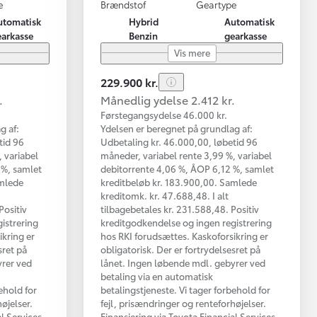
e
Brændstof
Geartype
utomatisk
Hybrid
Automatisk
earkasse
Benzin
gearkasse
Vis mere
229.900 kr.
.
Månedlig ydelse 2.412 kr.
Førstegangsydelse 46.000 kr.
g af:
Ydelsen er beregnet på grundlag af:
tid 96
Udbetaling kr. 46.000,00, løbetid 96
 variabel
måneder, variabel rente 3,99 %, variabel
 %, samlet
debitorrente 4,06 %, ÅOP 6,12 %, samlet
amlede
kreditbeløb kr. 183.900,00. Samlede
kreditomk. kr. 47.688,48. I alt
Positiv
tilbagebetales kr. 231.588,48. Positiv
istrering
kreditgodkendelse og ingen registrering
ikring er
hos RKI forudsættes. Kaskoforsikring er
sret på
obligatorisk. Der er fortrydelsesret på
yrer ved
lånet. Ingen løbende mdl. gebyrer ved
betaling via en automatisk
ehold for
betalingstjeneste. Vi tager forbehold for
øjelser.
fejl, prisændringer og renteforhøjelser.
al Services
Finansiering via Toyota Financial Services