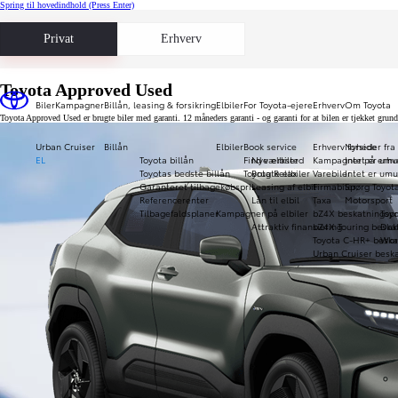
Spring til hovedindhold
(Press Enter)
Privat
Erhverv
Toyota Approved Used
Biler
Kampagner
Billån, leasing & forsikring
Elbiler
For Toyota-ejere
Erhverv
Om Toyota
Toyota Approved Used er brugte biler med garanti. 12 måneders garanti - og garanti for at bilen er tjekket gru
Urban Cruiser
Billån
Elbiler
Book service
Erhverv forside
Nyheder fra
EL
Toyota billån
Find værksted
Nye elbiler
Kampagner på erhve
Intet er umu
Toyotas bedste billån
Toyota Relax
Brugte elbiler
Varebiler
Intet er umu
Garanteret tilbagekøbspris
Leasing af elbil
Firmabiler
Spørg Toyot
Referencerenter
Lån til elbil
Taxa
Motorsport
Tilbagefaldsplaner
Kampagner på elbiler
bZ4X beskatningspr
Toy
Attraktiv finansiering
bZ4X Touring beska
Daka
Toyota C-HR+ beska
Wor
Urban Cruiser beska