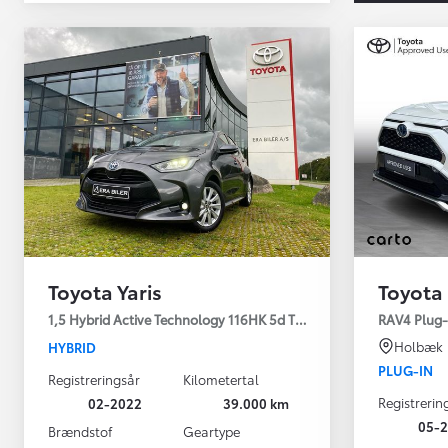
Toyota Yaris
Toyota
Yaris
1,5 Hybrid Active Technology 116HK 5d Trinl. Gear
RAV4 Plug-i
HYBRID
Holbæk
HYBRID
PLUG-IN
Registreringsår
Kilometertal
Registrerin
02-2022
39.000 km
05-2
Brændstof
Geartype