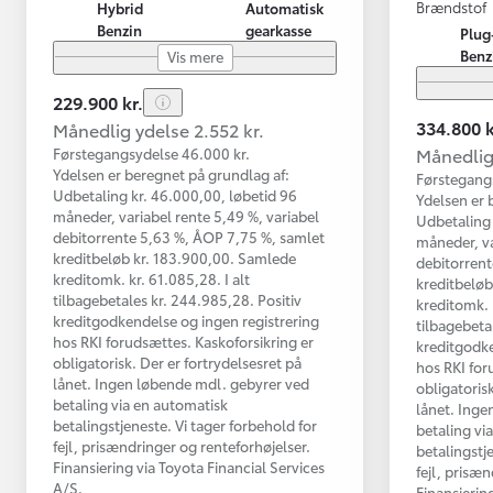
Brændstof
Hybrid
Automatisk
Benzin
gearkasse
Plug
Benz
Vis mere
229.900 kr.
334.800 k
Månedlig ydelse 2.552 kr.
Månedlig 
Førstegangsydelse 46.000 kr.
Ydelsen er beregnet på grundlag af:
Førstegang
Udbetaling kr. 46.000,00, løbetid 96
Ydelsen er 
måneder, variabel rente 5,49 %, variabel
Udbetaling 
debitorrente 5,63 %, ÅOP 7,75 %, samlet
måneder, va
kreditbeløb kr. 183.900,00. Samlede
debitorrent
kreditomk. kr. 61.085,28. I alt
kreditbelø
tilbagebetales kr. 244.985,28. Positiv
kreditomk. k
kreditgodkendelse og ingen registrering
tilbagebeta
hos RKI forudsættes. Kaskoforsikring er
kreditgodke
obligatorisk. Der er fortrydelsesret på
hos RKI for
lånet. Ingen løbende mdl. gebyrer ved
obligatorisk
betaling via en automatisk
lånet. Inge
betalingstjeneste. Vi tager forbehold for
betaling vi
fejl, prisændringer og renteforhøjelser.
betalingstj
Finansiering via Toyota Financial Services
fejl, prisæ
A/S.
Finansierin