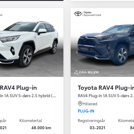
 RAV4 Plug-in
Toyota RAV4 Plug-i
Den nye Yaris Cross
n 1A SUV 5-dørs 2.5 hybrid (306 hk) aut. gear AWD-i H3 - Comfort
RAV4 Plug-in 1A SUV 5-dørs 2.
Kommer snart
Hillerød
PLUG-IN
gsår
Kilometertal
Registreringsår
Kilomete
021
48.000 km
03-2021
8