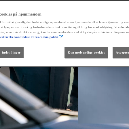
 cookies på hjemmesiden
l formål at give dig den bedst mulige oplevelse af vores hjemmeside, til at levere tjenester og vær
r at hjælpe os at forstå og forbedre sidens funktionalitet og til brug for markedsføring. Vi anbefal
okies, men hvis du ikke er enig, kan du nemt ændre dem ved at trykke på cookie indstillingerne n
eskrivelse kan findes i vores cookie-politik
Fra kr. 299.990
Den nye GR GT
The soul lives on.
 indstillinger
Kun nødvendige cookies
Accepter