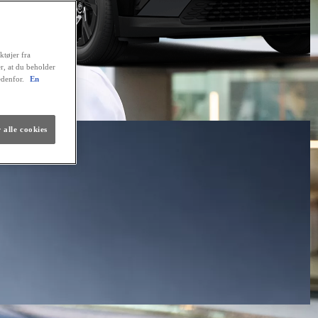
ktøjer fra
er, at du beholder
edenfor.
En
 alle cookies