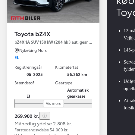
Toy
12 må
Toyota bZ4X
Vejhj
bZ4X 1A SUV 150 kW (204 hk ) aut. gear Executive Premium
145-p
Nykøbing Mors
EL
Servic
Registreringsår
Kilometertal
fylder
05-2025
56.262 km
Udførl
Brændstof
Geartype
og elb
Automatisk
El
gearkasse
Attrak
Vis mere
forsik
269.900 kr.
Månedlig ydelse 2.808 kr.
Førstegangsydelse 54.000 kr.