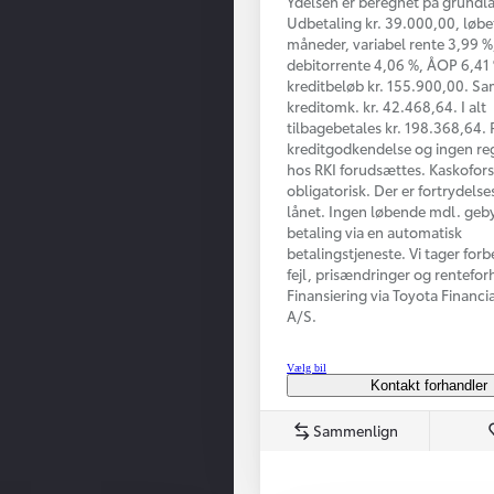
Ydelsen er beregnet på grundla
Udbetaling kr. 39.000,00, løbe
måneder, variabel rente 3,99 %,
debitorrente 4,06 %, ÅOP 6,41
kreditbeløb kr. 155.900,00. S
kreditomk. kr. 42.468,64. I alt
tilbagebetales kr. 198.368,64. 
kreditgodkendelse og ingen reg
hos RKI forudsættes. Kaskofors
obligatorisk. Der er fortrydelse
lånet. Ingen løbende mdl. geb
betaling via en automatisk
betalingstjeneste. Vi tager forb
fejl, prisændringer og renteforh
Finansiering via Toyota Financi
A/S.
Vælg bil
Kontakt forhandler
Sammenlign