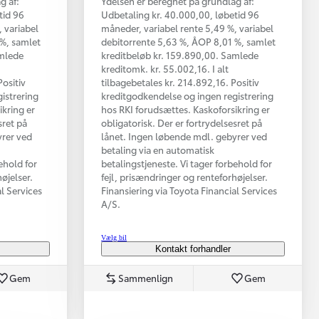
g af:
Ydelsen er beregnet på grundlag af:
tid 96
Udbetaling kr. 40.000,00, løbetid 96
 variabel
måneder, variabel rente 5,49 %, variabel
 %, samlet
debitorrente 5,63 %, ÅOP 8,01 %, samlet
amlede
kreditbeløb kr. 159.890,00. Samlede
kreditomk. kr. 55.002,16. I alt
Positiv
tilbagebetales kr. 214.892,16. Positiv
istrering
kreditgodkendelse og ingen registrering
ikring er
hos RKI forudsættes. Kaskoforsikring er
sret på
obligatorisk. Der er fortrydelsesret på
yrer ved
lånet. Ingen løbende mdl. gebyrer ved
betaling via en automatisk
ehold for
betalingstjeneste. Vi tager forbehold for
øjelser.
fejl, prisændringer og renteforhøjelser.
al Services
Finansiering via Toyota Financial Services
A/S.
Vælg bil
Kontakt forhandler
Gem
Sammenlign
Gem