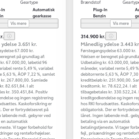
Geartype
Brændstof
Geartyp
-In
Automatisk
Plug-In
A
in
gearkasse
Benzin
g
Vis mere
Vis mere
r.
314.900 kr.
ydelse 3.651 kr.
Månedlig ydelse 3.443 kr
sydelse 67.000 kr.
Førstegangsydelse 63.000 kr.
beregnet på grundlag af:
Ydelsen er beregnet på grundla
kr. 67.000,00, løbetid 96
Udbetaling kr. 63.000,00, løbe
riabel rente 5,49 %, variabel
måneder, variabel rente 5,49 %,
e 5,63 %, ÅOP 7,22 %, samlet
debitorrente 5,63 %, ÅOP 7,30
b kr. 267.800,00. Samlede
kreditbeløb kr. 251.900,00. S
r. 82.651,84. I alt
kreditomk. kr. 78.622,24. I alt
les kr. 350.451,84. Positiv
tilbagebetales kr. 330.522,24. 
ndelse og ingen registrering
kreditgodkendelse og ingen reg
udsættes. Kaskoforsikring er
hos RKI forudsættes. Kaskofors
. Der er fortrydelsesret på
obligatorisk. Der er fortrydelse
n løbende mdl. gebyrer ved
lånet. Ingen løbende mdl. geb
a en automatisk
betaling via en automatisk
eneste. Vi tager forbehold for
betalingstjeneste. Vi tager forb
ndringer og renteforhøjelser.
fejl, prisændringer og renteforh
g via Toyota Financial Services
Finansiering via Toyota Financi