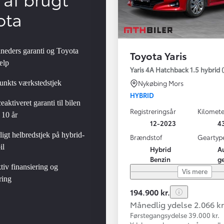
ota
neders garanti og Toyota
Toyota Yaris
ælp
Yaris 4A Hatchback 1.5 hybrid (
unkts værkstedstjek
Nykøbing Mors
HYBRID
eaktiveret garanti til bilen
Registreringsår
Kilomete
 10 år
12-2023
4
igt helbredstjek på hybrid-
Brændstof
Geartyp
il
Hybrid
A
Benzin
g
tiv finansiering og
Vis mere
ring
194.900 kr.
Månedlig ydelse 2.066 kr
Førstegangsydelse 39.000 kr.