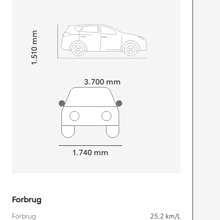
mm
1.510
Højt
Længde
3.700
mm
Bredde
1.740
mm
Forbrug
Forbrug
25,2
km/L