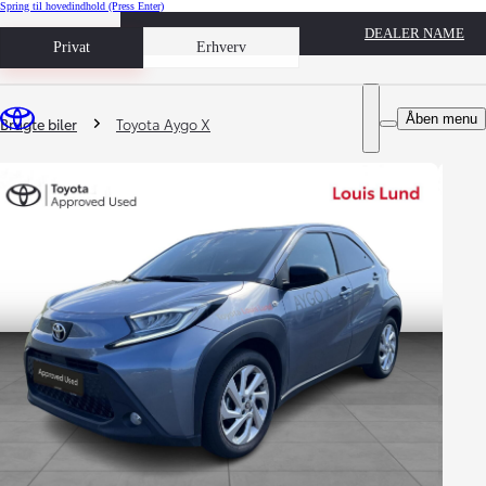
Spring til hovedindhold
(Press Enter)
DEALER NAME
Book prøvetur
Privat
Erhverv
Du er her
:
Åben menu
Brugte biler
Toyota Aygo X