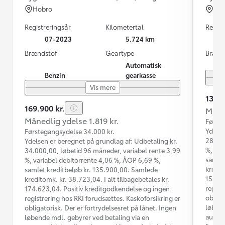
Hobro
Ho
Registreringsår
Kilometertal
Regist
07-2023
5.724 km
Brændstof
Geartype
Brænd
Automatisk
Benzin
gearkasse
Vis mere
139.9
169.900 kr.
Måned
Månedlig ydelse 1.819 kr.
Første
Ydelse
Førstegangsydelse 34.000 kr.
28.000
Ydelsen er beregnet på grundlag af: Udbetaling kr.
%, var
34.000,00, løbetid 96 måneder, variabel rente 3,99
samlet
%, variabel debitorrente 4,06 %, ÅOP 6,69 %,
kredit
samlet kreditbeløb kr. 135.900,00. Samlede
154.62
kreditomk. kr. 38.723,04. I alt tilbagebetales kr.
regist
174.623,04. Positiv kreditgodkendelse og ingen
obliga
registrering hos RKI forudsættes. Kaskoforsikring er
løbend
obligatorisk. Der er fortrydelsesret på lånet. Ingen
automa
løbende mdl. gebyrer ved betaling via en