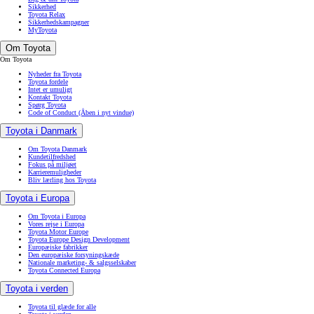
Sikkerhed
Toyota Relax
Sikkerhedskampagner
MyToyota
Om Toyota
Om Toyota
Nyheder fra Toyota
Toyota fordele
Intet er umuligt
Kontakt Toyota
Spørg Toyota
Code of Conduct
(Åben i nyt vindue)
Toyota i Danmark
Om Toyota Danmark
Kundetilfredshed
Fokus på miljøet
Karrieremuligheder
Bliv lærling hos Toyota
Toyota i Europa
Om Toyota i Europa
Vores rejse i Europa
Toyota Motor Europe
Toyota Europe Design Development
Europæiske fabrikker
Den europæiske forsyningskæde
Nationale marketing- & salgsselskaber
Toyota Connected Europa
Toyota i verden
Toyota til glæde for alle