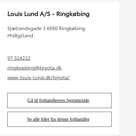
Louis Lund A/S - Ringkøbing
Sjællandsgade 3 6950 Ringkøbing
Midtjylland
97 324222
(Opens in new tab)
ringkoebing@toyota.dk
(Opens in new tab)
www.louis-lund.dk/toyota/
(Opens in new tab)
Gå til forhandlerens hjemmeside
(Opens in new tab)
Se alle biler fra denne forhandler
(Opens in new tab)