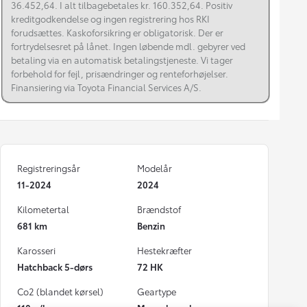
36.452,64. I alt tilbagebetales kr. 160.352,64. Positiv
kreditgodkendelse og ingen registrering hos RKI
forudsættes. Kaskoforsikring er obligatorisk. Der er
fortrydelsesret på lånet. Ingen løbende mdl. gebyrer ved
betaling via en automatisk betalingstjeneste. Vi tager
forbehold for fejl, prisændringer og renteforhøjelser.
Finansiering via Toyota Financial Services A/S.
Registreringsår
Modelår
11-2024
2024
Kilometertal
Brændstof
681 km
Benzin
Karosseri
Hestekræfter
Hatchback 5-dørs
72 HK
Co2 (blandet kørsel)
Geartype