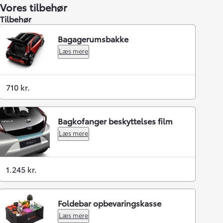
Vores tilbehør
Tilbehør
Bagagerumsbakke
Læs mere
710 kr.
Bagkofanger beskyttelses film
Læs mere
1.245 kr.
Foldebar opbevaringskasse
Læs mere