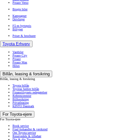
Proace Verso
Brugte biler
Kampagner
Drivlinjer
Få en byttepris
Biltyper
Priser & brochurer
Toyota Erhverv
Varebiler
Proace City
Proace
Proace Max
Hilux
Billån, leasing & forsikring
Billån, leasing & forsikring
Toyota billån
Toyotas bedste billån
Finanstilsynets redegørelser
Referencerenter
Bilforsikring
Privatleasing
KINTO Danmark
For Toyota-ejere
For Toyota-ejere
Book service
Find forhandler & værksted
Om Toyota service
Reservedele & tilbehør
Dig & din Toyota