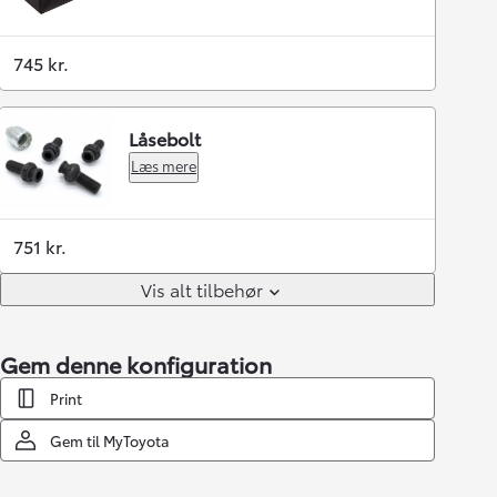
745 kr.
Låsebolt
Læs mere
751 kr.
Vis alt tilbehør
Gem denne konfiguration
Print
Gem til MyToyota