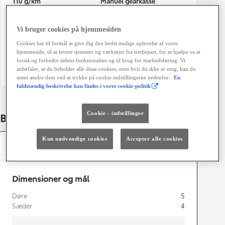
110 g/km
Manuel gearkasse
Døre
Farve
Vi bruger cookies på hjemmesiden
5
Celestite Grey
Cookies har til formål at give dig den bedst mulige oplevelse af vores
Energiklasse
Grøn ejerafgift (årligt)
hjemmeside, til at levere tjenester og værktøjer fra tredjepart, for at hjælpe os at
1.400 kr.
forstå og forbedre sidens funktionalitet og til brug for markedsføring. Vi
anbefaler, at du beholder alle disse cookies, men hvis du ikke er enig, kan du
nemt ændre dem ved at trykke på cookie indstillingerne nedenfor.
En
fuldstændig beskrivelse kan findes i vores cookie-politik
Cookie - indstillinger
Bildetaljer
Kun nødvendige cookies
Accepter alle cookies
Specifikationer
Dimensioner og mål
Døre
5
Sæder
4