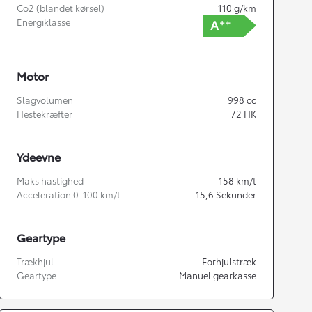
Co2 (blandet kørsel)
110
g/km
Energiklasse
Motor
Slagvolumen
998
cc
Hestekræfter
72
HK
Ydeevne
Maks hastighed
158
km/t
Acceleration 0-100 km/t
15,6
Sekunder
Geartype
Trækhjul
Forhjulstræk
Geartype
Manuel gearkasse