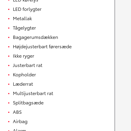
LED forlygter
Metallak
Tågelygter
Bagagerumsdækken
Højdejusterbart førersæde
Ikke ryger
Justerbart rat
Kopholder
Læderrat
Multijusterbart rat
Splitbagsæde
ABS
Airbag
Alarm