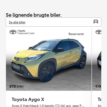
Se lignende brugte biler.
Se alle biler
Reserveret
Toyota Aygo X
Toy
Aygo X Hatchback 1.0 benzin (72 hk) aut. gear Pulse Edition - Des
Aygo X