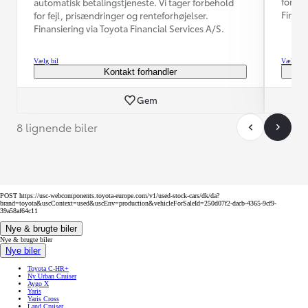
for fe
automatisk betalingstjeneste. Vi tager forbehold
Finans
for fejl, prisændringer og renteforhøjelser.
Finansiering via Toyota Financial Services A/S.
Vælg bil
Vælg bil
Kontakt forhandler
Gem
8 lignende biler
POST https://usc-webcomponents.toyota-europe.com/v1/used-stock-cars/dk/da?
brand=toyota&uscContext=used&uscEnv=production&vehicleForSaleId=250d07f2-dacb-4365-9cf9-
39a58af64c11
Nye & brugte biler
Nye & brugte biler
Nye biler
Toyota C-HR+
Ny Urban Cruiser
Aygo X
Yaris
Yaris Cross
Land Cruiser