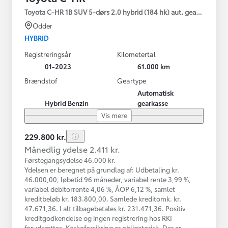
Toyota C-HR 1B SUV 5-dørs 2.0 hybrid (184 hk) aut. gear C-HIC
Odder
HYBRID
Registreringsår
Kilometertal
01-2023
61.000 km
Brændstof
Geartype
Automatisk
Hybrid Benzin
gearkasse
Vis mere
229.800 kr.
Månedlig ydelse 2.411 kr.
Førstegangsydelse 46.000 kr.
Ydelsen er beregnet på grundlag af: Udbetaling kr.
46.000,00, løbetid 96 måneder, variabel rente 3,99 %,
variabel debitorrente 4,06 %, ÅOP 6,12 %, samlet
kreditbeløb kr. 183.800,00. Samlede kreditomk. kr.
47.671,36. I alt tilbagebetales kr. 231.471,36. Positiv
kreditgodkendelse og ingen registrering hos RKI
forudsættes. Kaskoforsikring er obligatorisk. Der er