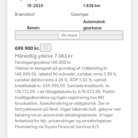
10-2024
1.838 km
Brændstof
Geartype
Automatisk
Benzin
gearkasse
Vis mere
699.900 kr.
Månedlig ydelse 7.063 kr.
Førstegangsydelse 140.000 kr.
Ydelsen er beregnet på grundlag af: Udbetaling kr.
140.000,00, løbetid 96 måneder, variabel rente 3,99 %,
variabel debitorrente 4,06 %, ÅOP 5,02 %, samlet
kreditbeløb kr. 559.900,00. Samlede kreditomk. kr.
118.172,00. I alt tilbagebetales kr. 678.072,00. Positiv
kreditgodkendelse og ingen registrering hos RKI
forudsættes. Kaskoforsikring er obligatorisk. Der er
fortrydelsesret på lånet. Ingen løbende mdl. gebyrer ved
betaling via en automatisk betalingstjeneste. Vi tager
forbehold for fejl, prisændringer og renteforhøjelser.
Finansiering via Toyota Financial Services A/S.