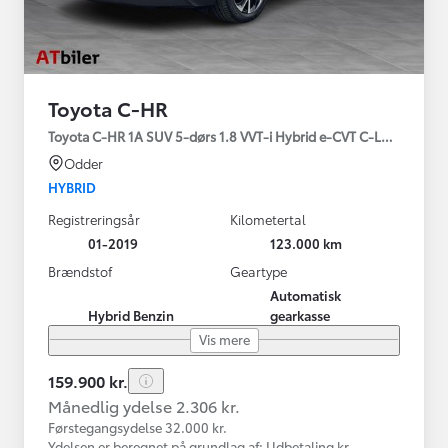
Toyota C-HR
Toyota C-HR 1A SUV 5-dørs 1.8 VVT-i Hybrid e-CVT C-LUB - SMAR
Odder
HYBRID
Registreringsår
Kilometertal
01-2019
123.000 km
Brændstof
Geartype
Automatisk
Hybrid Benzin
gearkasse
Vis mere
159.900 kr.
Månedlig ydelse 2.306 kr.
Førstegangsydelse 32.000 kr.
Ydelsen er beregnet på grundlag af: Udbetaling kr.