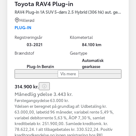
Toyota RAV4 Plug-in
RAV4 Plug-in 1A SUV 5-dørs 2.5 Hybrid (306 hk) aut. gear AWD-i
Hillerød
PLUG-IN
Registreringsår
Kilometertal
03-2021
84.100 km
Brændstof
Geartype
Automatisk
Plug-In Benzin
gearkasse
Vis mere
314.900 kr.
Månedlig ydelse 3.443 kr.
Førstegangsydelse 63.000 kr.
Ydelsen er beregnet på grundlag af: Udbetaling kr.
63.000,00, løbetid 96 måneder, variabel rente 5,49 %,
variabel debitorrente 5,63 %, ÅOP 7,30 %, samlet
kreditbeløb kr. 251.900,00. Samlede kreditomk. kr.
78.622,24. I alt tilbagebetales kr. 330.522,24. Positiv
kreditgodkendelse og ingen registrering hos RKI