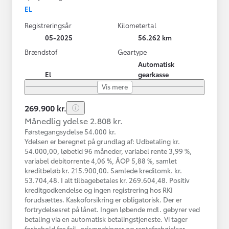
EL
Registreringsår
Kilometertal
05-2025
56.262 km
Brændstof
Geartype
Automatisk
El
gearkasse
Vis mere
269.900 kr.
Månedlig ydelse 2.808 kr.
Førstegangsydelse 54.000 kr.
Ydelsen er beregnet på grundlag af: Udbetaling kr.
54.000,00, løbetid 96 måneder, variabel rente 3,99 %,
variabel debitorrente 4,06 %, ÅOP 5,88 %, samlet
kreditbeløb kr. 215.900,00. Samlede kreditomk. kr.
53.704,48. I alt tilbagebetales kr. 269.604,48. Positiv
kreditgodkendelse og ingen registrering hos RKI
forudsættes. Kaskoforsikring er obligatorisk. Der er
fortrydelsesret på lånet. Ingen løbende mdl. gebyrer ved
betaling via en automatisk betalingstjeneste. Vi tager
forbehold for fejl, prisændringer og renteforhøjelser.