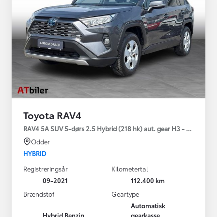
Toyota RAV4
RAV4 5A SUV 5-dørs 2.5 Hybrid (218 hk) aut. gear H3 - Comfort
Odder
HYBRID
Registreringsår
Kilometertal
09-2021
112.400 km
Brændstof
Geartype
Automatisk
Hybrid Benzin
gearkasse