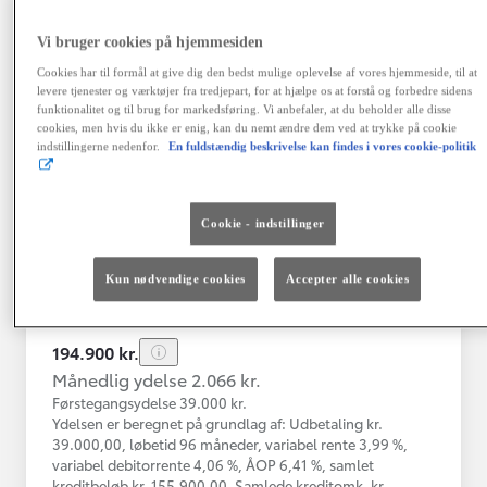
Vi bruger cookies på hjemmesiden
Toyota Yaris
Cookies har til formål at give dig den bedst mulige oplevelse af vores hjemmeside, til at
Yaris 4A Hatchback 1.5 hybrid (116 hk) aut. gear Active - Technolo
levere tjenester og værktøjer fra tredjepart, for at hjælpe os at forstå og forbedre sidens
funktionalitet og til brug for markedsføring. Vi anbefaler, at du beholder alle disse
Nykøbing Mors
cookies, men hvis du ikke er enig, kan du nemt ændre dem ved at trykke på cookie
HYBRID
indstillingerne nedenfor.
En fuldstændig beskrivelse kan findes i vores cookie-politik
Registreringsår
Kilometertal
12-2023
43.000 km
Cookie - indstillinger
Brændstof
Geartype
Automatisk
Hybrid Benzin
gearkasse
Kun nødvendige cookies
Accepter alle cookies
Vis mere
194.900 kr.
Månedlig ydelse 2.066 kr.
Førstegangsydelse 39.000 kr.
Ydelsen er beregnet på grundlag af: Udbetaling kr.
39.000,00, løbetid 96 måneder, variabel rente 3,99 %,
variabel debitorrente 4,06 %, ÅOP 6,41 %, samlet
kreditbeløb kr. 155.900,00. Samlede kreditomk. kr.