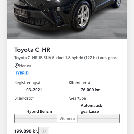
Toyota C-HR
Toyota C-HR 1B SUV 5-dørs 1.8 hybrid (122 hk) aut. gear C-LUB -
Herlev
HYBRID
Registreringsår
Kilometertal
03-2021
76.000 km
Brændstof
Geartype
Automatisk
Hybrid Benzin
gearkasse
Vis mere
199.890 kr.