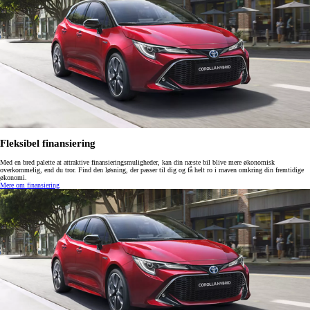
Fleksibel finansiering
Med en bred palette at attraktive finansieringsmuligheder, kan din næste bil blive mere økonomisk
overkommelig, end du tror. Find den løsning, der passer til dig og få helt ro i maven omkring din fremtidige
økonomi.
Mere om finansiering