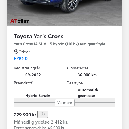
Toyota Yaris Cross
Yaris Cross 1A SUV 1.5 hybrid (116 hk) aut. gear Style
Odder
HYBRID
Registreringsår
Kilometertal
09-2022
36.000 km
Brændstof
Geartype
Automatisk
Hybrid Benzin
gearkasse
Vis mere
229.900 kr.
Månedlig ydelse 2.412 kr.
Førstegangsydelse 46.000 kr.