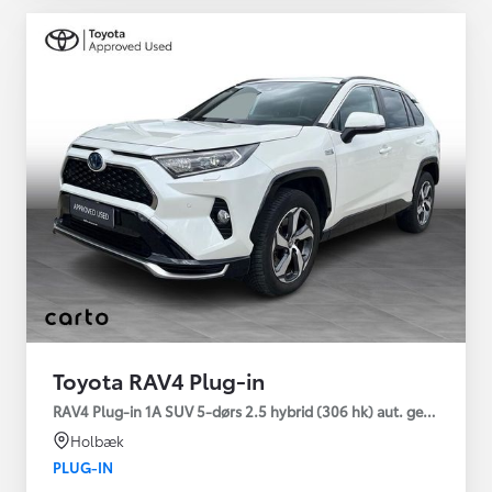
Toyota RAV4 Plug-in
RAV4 Plug-in 1A SUV 5-dørs 2.5 hybrid (306 hk) aut. gear AWD-i
Holbæk
PLUG-IN