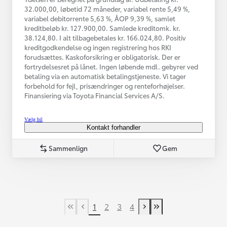
32.000,00, løbetid 72 måneder, variabel rente 5,49 %,
variabel debitorrente 5,63 %, ÅOP 9,39 %, samlet
kreditbeløb kr. 127.900,00. Samlede kreditomk. kr.
38.124,80. I alt tilbagebetales kr. 166.024,80. Positiv
kreditgodkendelse og ingen registrering hos RKI
forudsættes. Kaskoforsikring er obligatorisk. Der er
fortrydelsesret på lånet. Ingen løbende mdl. gebyrer ved
betaling via en automatisk betalingstjeneste. Vi tager
forbehold for fejl, prisændringer og renteforhøjelser.
Finansiering via Toyota Financial Services A/S.
Vælg bil
Kontakt forhandler
Sammenlign
Gem
1
2
3
4
First Page
Tidligere side
Næste side
Last Page