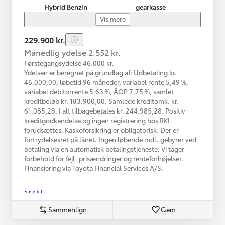
Hybrid Benzin
gearkasse
Vis mere
229.900 kr.
Månedlig ydelse 2.552 kr.
Førstegangsydelse 46.000 kr.
Ydelsen er beregnet på grundlag af: Udbetaling kr.
46.000,00, løbetid 96 måneder, variabel rente 5,49 %,
variabel debitorrente 5,63 %, ÅOP 7,75 %, samlet
kreditbeløb kr. 183.900,00. Samlede kreditomk. kr.
61.085,28. I alt tilbagebetales kr. 244.985,28. Positiv
kreditgodkendelse og ingen registrering hos RKI
forudsættes. Kaskoforsikring er obligatorisk. Der er
fortrydelsesret på lånet. Ingen løbende mdl. gebyrer ved
betaling via en automatisk betalingstjeneste. Vi tager
forbehold for fejl, prisændringer og renteforhøjelser.
Finansiering via Toyota Financial Services A/S.
Vælg bil
Sammenlign
Gem