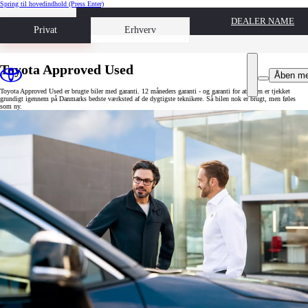
Spring til hovedindhold
(Press Enter)
DEALER NAME
Book prøvetur
Privat
Erhverv
Toyota Approved Used
Åben m
Toyota Approved Used er brugte biler med garanti. 12 måneders garanti - og garanti for at bilen er tjekket
grundigt igennem på Danmarks bedste værksted af de dygtigste teknikere. Så bilen nok er brugt, men føles
som ny.