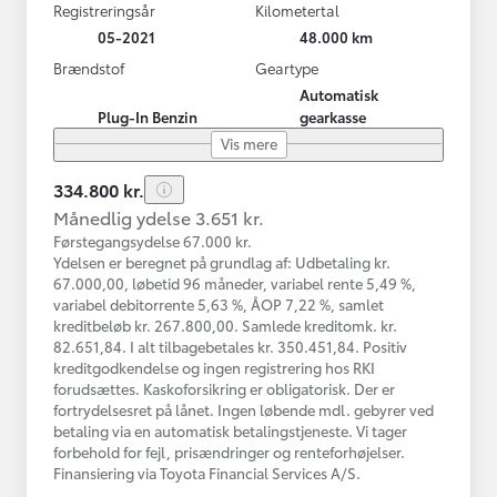
Registreringsår
Kilometertal
05-2021
48.000 km
Brændstof
Geartype
Automatisk
Plug-In Benzin
gearkasse
Vis mere
334.800 kr.
Månedlig ydelse 3.651 kr.
Førstegangsydelse 67.000 kr.
Ydelsen er beregnet på grundlag af: Udbetaling kr.
67.000,00, løbetid 96 måneder, variabel rente 5,49 %,
variabel debitorrente 5,63 %, ÅOP 7,22 %, samlet
kreditbeløb kr. 267.800,00. Samlede kreditomk. kr.
82.651,84. I alt tilbagebetales kr. 350.451,84. Positiv
kreditgodkendelse og ingen registrering hos RKI
forudsættes. Kaskoforsikring er obligatorisk. Der er
fortrydelsesret på lånet. Ingen løbende mdl. gebyrer ved
betaling via en automatisk betalingstjeneste. Vi tager
forbehold for fejl, prisændringer og renteforhøjelser.
Finansiering via Toyota Financial Services A/S.