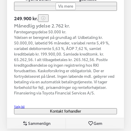
Vis mere
249.900 kr.
Månedlig ydelse 2.762 kr.
Førstegangsydelse 50.000 kr.
Ydelsen er beregnet på grundlag af: Udbetaling kr.
50.000,00, løbetid 96 måneder, variabel rente 5,49 %,
variabel debitorrente 5,63 %, ÅOP 7,62 %, samlet
kreditbeløb kr. 199.900,00. Samlede kreditomk. kr.
65.262,56. I alt tilbagebetales kr. 265.162,56. Positiv
kreditgodkendelse og ingen registrering hos RKI
forudsættes. Kaskoforsikring er obligatorisk. Der er
fortrydelsesret på lånet. Ingen løbende mdl. gebyrer ved
betaling via en automatisk betalingstjeneste. Vi tager
forbehold for fejl, prisændringer og renteforhøjelser.
Finansiering via Toyota Financial Services A/S.
Vælg bil
Kontakt forhandler
Sammenlign
Gem