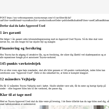
POST https://usc-webcomponents.toyota-europe.com/v1/car-filter/dk/da?
carFilter=used&brand=toyota&uscEnv=production&sortOrder=published&disabledFilters=usedCarBrand&bra
Derfor skal du købe Approved Used
1 års garanti
Der følger 1 års garanti uden kilometerbegrænsning med en Approved Used Toyota. Så du ikke skal være
nervøs for, om den brugte bil har skjulte fejl og mangler.
Finansiering og forsikring
Hos Toyota har du adgang til attraktive lån, og en forsikring, der sikrer dig lånebil ved skadereparation og at
alle reparationer foregår på et autoriseret Toyota-værksted.
145-punkts værkstedstjek
For at sikre vores egne høje standarder, skal alle biler gennem et 145-punkts værkstedstjek, inden bilen kan
certificeres som ”Approved Used”. Dette er din sikkerhed for, at bilen er komplet klargjort.
12 måneders Vejhjælp
Du får 12 måneders Toyota Vejhjælp med i købet. Skulle uheldet være ude, får du nemt og hurtigt hjælp på
stedet – eller bugseret bilen hen til det værksted, der passer dig.
Klar til at tage med
Med en Toyota Approved Used skal du ikke vente på levering. I de fleste tilfælde kan du tage bilen med dig, så
snart købskontrakten er underskrevet.