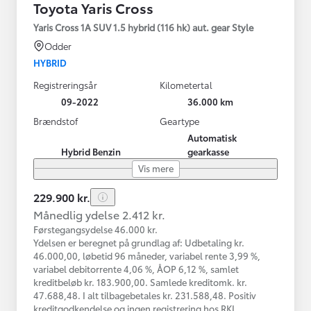
Toyota Yaris Cross
Yaris Cross 1A SUV 1.5 hybrid (116 hk) aut. gear Style
Odder
HYBRID
Registreringsår
Kilometertal
09-2022
36.000 km
Brændstof
Geartype
Automatisk
Hybrid Benzin
gearkasse
Vis mere
229.900 kr.
Månedlig ydelse 2.412 kr.
Førstegangsydelse 46.000 kr.
Ydelsen er beregnet på grundlag af: Udbetaling kr.
46.000,00, løbetid 96 måneder, variabel rente 3,99 %,
variabel debitorrente 4,06 %, ÅOP 6,12 %, samlet
kreditbeløb kr. 183.900,00. Samlede kreditomk. kr.
47.688,48. I alt tilbagebetales kr. 231.588,48. Positiv
kreditgodkendelse og ingen registrering hos RKI