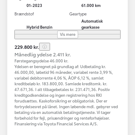
01-2023
61.000 km
Brændstof
Geartype
Automatisk
Hybrid Benzin
gearkasse
Vis mere
229.800 kr.
Månedlig ydelse 2.411 kr.
Førstegangsydelse 46.000 kr.
Ydelsen er beregnet på grundlag af: Udbetaling kr.
46.000,00, løbetid 96 måneder, variabel rente 3,99 %,
variabel debitorrente 4,06 %, ÅOP 6,12 %, samlet
kreditbeløb kr. 183.800,00. Samlede kreditomk. kr.
47.671,36. I alt tilbagebetales kr. 231.471,36. Positiv
kreditgodkendelse og ingen registrering hos RKI
forudsættes. Kaskoforsikring er obligatorisk. Der er
fortrydelsesret på lånet. Ingen løbende mdl. gebyrer ved
betaling via en automatisk betalingstjeneste. Vi tager
forbehold for fejl, prisændringer og renteforhøjelser.
Finansiering via Toyota Financial Services A/S.