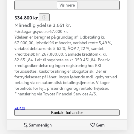
Vis mere
334.800 kr.
Månedlig ydelse 3.651 kr.
Førstegangsydelse 67.000 kr.
Ydelsen er beregnet på grundlag af: Udbetaling kr.
67.000,00, løbetid 96 måneder, variabel rente 5,49 %,
variabel debitorrente 5,63 %, ÅOP 7,22 %, samlet
kreditbeløb kr. 267.800,00. Samlede kreditomk. kr.
82.651,84. I alt tilbagebetales kr. 350.451,84. Positiv
kreditgodkendelse og ingen registrering hos RKI
forudsættes. Kaskoforsikring er obligatorisk. Der er
fortrydelsesret på lånet. Ingen løbende mdl. gebyrer ved
betaling via en automatisk betalingstjeneste. Vi tager
forbehold for fejl, prisændringer og renteforhøjelser.
Finansiering via Toyota Financial Services A/S.
Vælg bil
Kontakt forhandler
Sammenlign
Gem