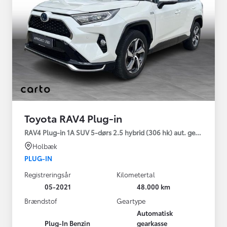
Toyota RAV4 Plug-in
RAV4 Plug-in 1A SUV 5-dørs 2.5 hybrid (306 hk) aut. gear AWD-i
Holbæk
PLUG-IN
Registreringsår
Kilometertal
05-2021
48.000 km
Brændstof
Geartype
Automatisk
Plug-In Benzin
gearkasse