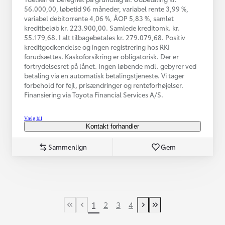
56.000,00, løbetid 96 måneder, variabel rente 3,99 %,
variabel debitorrente 4,06 %, ÅOP 5,83 %, samlet
kreditbeløb kr. 223.900,00. Samlede kreditomk. kr.
55.179,68. I alt tilbagebetales kr. 279.079,68. Positiv
kreditgodkendelse og ingen registrering hos RKI
forudsættes. Kaskoforsikring er obligatorisk. Der er
fortrydelsesret på lånet. Ingen løbende mdl. gebyrer ved
betaling via en automatisk betalingstjeneste. Vi tager
forbehold for fejl, prisændringer og renteforhøjelser.
Finansiering via Toyota Financial Services A/S.
Vælg bil
Kontakt forhandler
Sammenlign
Gem
1
2
3
4
First Page
Tidligere side
Næste side
Last Page