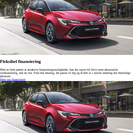
Fleksibel finansiering
Med en bred palette at attraktive finansieringsmuligheder, kan din næste bil blive mere økonomisk
overkommelig, end du tror. Find den løsning, der passer til dig og få helt ro i maven omkring din fremtidige
økonomi.
Mere om finansiering