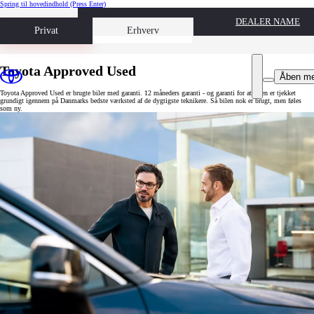
Spring til hovedindhold
(Press Enter)
DEALER NAME
Book prøvetur
Privat
Erhverv
Toyota Approved Used
Åben m
Toyota Approved Used er brugte biler med garanti. 12 måneders garanti - og garanti for at bilen er tjekket
grundigt igennem på Danmarks bedste værksted af de dygtigste teknikere. Så bilen nok er brugt, men føles
som ny.