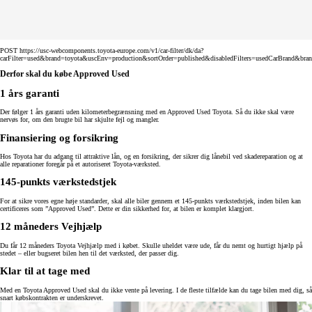
POST https://usc-webcomponents.toyota-europe.com/v1/car-filter/dk/da?
carFilter=used&brand=toyota&uscEnv=production&sortOrder=published&disabledFilters=usedCarBrand&bra
Derfor skal du købe Approved Used
1 års garanti
Der følger 1 års garanti uden kilometerbegrænsning med en Approved Used Toyota. Så du ikke skal være
nervøs for, om den brugte bil har skjulte fejl og mangler.
Finansiering og forsikring
Hos Toyota har du adgang til attraktive lån, og en forsikring, der sikrer dig lånebil ved skadereparation og at
alle reparationer foregår på et autoriseret Toyota-værksted.
145-punkts værkstedstjek
For at sikre vores egne høje standarder, skal alle biler gennem et 145-punkts værkstedstjek, inden bilen kan
certificeres som ”Approved Used”. Dette er din sikkerhed for, at bilen er komplet klargjort.
12 måneders Vejhjælp
Du får 12 måneders Toyota Vejhjælp med i købet. Skulle uheldet være ude, får du nemt og hurtigt hjælp på
stedet – eller bugseret bilen hen til det værksted, der passer dig.
Klar til at tage med
Med en Toyota Approved Used skal du ikke vente på levering. I de fleste tilfælde kan du tage bilen med dig, så
snart købskontrakten er underskrevet.