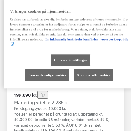
Vi bruger cookies på hjemmesiden
Toyota C-HR
Cookies har til formål at give dig den bedst mulige oplevelse af vores hjemmeside, til at
Toyota C-HR 1B SUV 5-dørs 1.8 hybrid (122 hk) aut. gear C-LUB -
levere tjenester og værktøjer fra tredjepart, for at hjælpe os at forstå og forbedre sidens
funktionalitet og til brug for markedsføring. Vi anbefaler, at du beholder alle disse
Herlev
cookies, men hvis du ikke er enig, kan du nemt ændre dem ved at trykke på cookie
HYBRID
indstillingerne nedenfor.
En fuldstændig beskrivelse kan findes i vores cookie-politik
Registreringsår
Kilometertal
03-2021
76.000 km
Cookie - indstillinger
Brændstof
Geartype
Automatisk
Hybrid Benzin
gearkasse
Kun nødvendige cookies
Accepter alle cookies
Vis mere
199.890 kr.
Månedlig ydelse 2.238 kr.
Førstegangsydelse 40.000 kr.
Ydelsen er beregnet på grundlag af: Udbetaling kr.
40.000,00, løbetid 96 måneder, variabel rente 5,49 %,
variabel debitorrente 5,63 %, ÅOP 8,01 %, samlet
kreditbeløb kr. 159.890,00. Samlede kreditomk. kr.