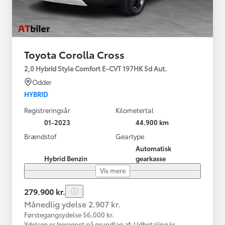
Toyota Corolla Cross
2,0 Hybrid Style Comfort E-CVT 197HK 5d Aut.
Odder
HYBRID
Registreringsår
Kilometertal
01-2023
44.900 km
Brændstof
Geartype
Automatisk
Hybrid Benzin
gearkasse
Vis mere
279.900 kr.
Månedlig ydelse 2.907 kr.
Førstegangsydelse 56.000 kr.
Ydelsen er beregnet på grundlag af: Udbetaling kr.