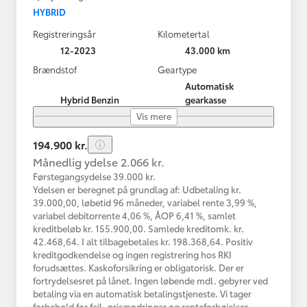
HYBRID
Registreringsår
Kilometertal
12-2023
43.000 km
Brændstof
Geartype
Automatisk
Hybrid Benzin
gearkasse
Vis mere
194.900 kr.
Månedlig ydelse 2.066 kr.
Førstegangsydelse 39.000 kr.
Ydelsen er beregnet på grundlag af: Udbetaling kr.
39.000,00, løbetid 96 måneder, variabel rente 3,99 %,
variabel debitorrente 4,06 %, ÅOP 6,41 %, samlet
kreditbeløb kr. 155.900,00. Samlede kreditomk. kr.
42.468,64. I alt tilbagebetales kr. 198.368,64. Positiv
kreditgodkendelse og ingen registrering hos RKI
forudsættes. Kaskoforsikring er obligatorisk. Der er
fortrydelsesret på lånet. Ingen løbende mdl. gebyrer ved
betaling via en automatisk betalingstjeneste. Vi tager
forbehold for fejl, prisændringer og renteforhøjelser.