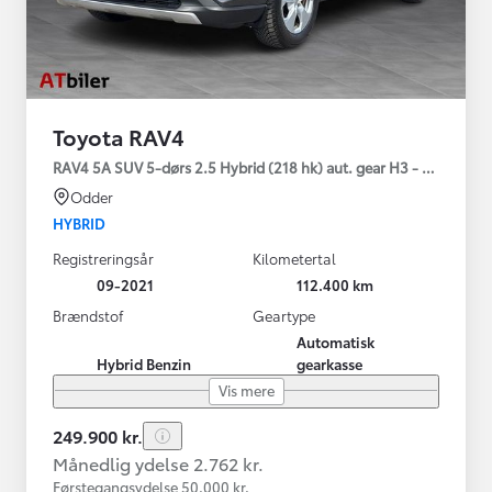
Toyota RAV4
RAV4 5A SUV 5-dørs 2.5 Hybrid (218 hk) aut. gear H3 - Comfort
Odder
HYBRID
Registreringsår
Kilometertal
09-2021
112.400 km
Brændstof
Geartype
Automatisk
Hybrid Benzin
gearkasse
Vis mere
249.900 kr.
Månedlig ydelse 2.762 kr.
Førstegangsydelse 50.000 kr.