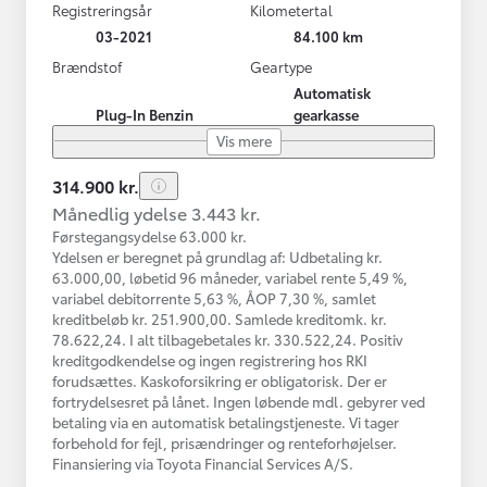
Registreringsår
Kilometertal
03-2021
84.100 km
Brændstof
Geartype
Automatisk
Plug-In Benzin
gearkasse
Vis mere
314.900 kr.
Månedlig ydelse 3.443 kr.
Førstegangsydelse 63.000 kr.
Ydelsen er beregnet på grundlag af: Udbetaling kr.
63.000,00, løbetid 96 måneder, variabel rente 5,49 %,
variabel debitorrente 5,63 %, ÅOP 7,30 %, samlet
kreditbeløb kr. 251.900,00. Samlede kreditomk. kr.
78.622,24. I alt tilbagebetales kr. 330.522,24. Positiv
kreditgodkendelse og ingen registrering hos RKI
forudsættes. Kaskoforsikring er obligatorisk. Der er
fortrydelsesret på lånet. Ingen løbende mdl. gebyrer ved
betaling via en automatisk betalingstjeneste. Vi tager
forbehold for fejl, prisændringer og renteforhøjelser.
Finansiering via Toyota Financial Services A/S.