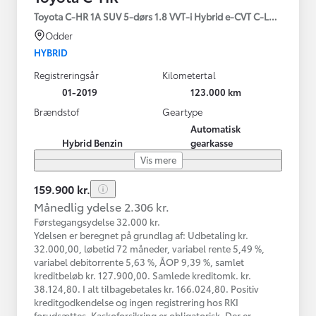
Toyota C-HR 1A SUV 5-dørs 1.8 VVT-i Hybrid e-CVT C-LUB - SMAR
Odder
HYBRID
Registreringsår
Kilometertal
01-2019
123.000 km
Brændstof
Geartype
Automatisk
Hybrid Benzin
gearkasse
Vis mere
159.900 kr.
Månedlig ydelse 2.306 kr.
Førstegangsydelse 32.000 kr.
Ydelsen er beregnet på grundlag af: Udbetaling kr.
32.000,00, løbetid 72 måneder, variabel rente 5,49 %,
variabel debitorrente 5,63 %, ÅOP 9,39 %, samlet
kreditbeløb kr. 127.900,00. Samlede kreditomk. kr.
38.124,80. I alt tilbagebetales kr. 166.024,80. Positiv
kreditgodkendelse og ingen registrering hos RKI
forudsættes. Kaskoforsikring er obligatorisk. Der er