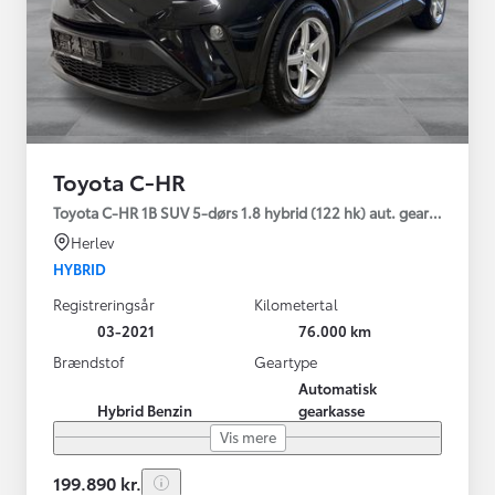
Toyota C-HR
Toyota C-HR 1B SUV 5-dørs 1.8 hybrid (122 hk) aut. gear C-LUB -
Herlev
HYBRID
Registreringsår
Kilometertal
03-2021
76.000 km
Brændstof
Geartype
Automatisk
Hybrid Benzin
gearkasse
Vis mere
199.890 kr.