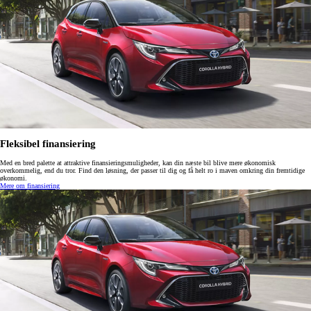
Fleksibel finansiering
Med en bred palette at attraktive finansieringsmuligheder, kan din næste bil blive mere økonomisk
overkommelig, end du tror. Find den løsning, der passer til dig og få helt ro i maven omkring din fremtidige
økonomi.
Mere om finansiering