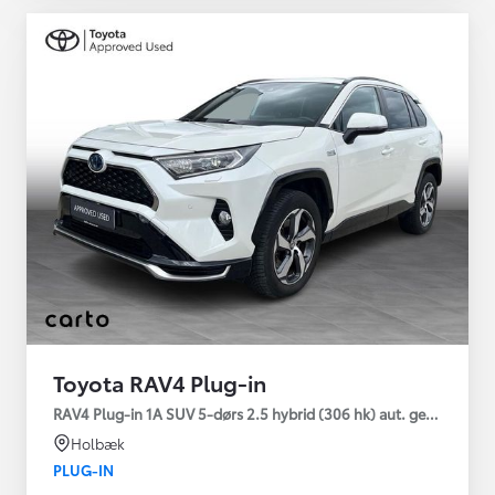
Toyota RAV4 Plug-in
RAV4 Plug-in 1A SUV 5-dørs 2.5 hybrid (306 hk) aut. gear AWD-i
Holbæk
PLUG-IN