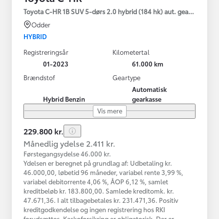
Toyota C-HR 1B SUV 5-dørs 2.0 hybrid (184 hk) aut. gear C-HIC
Odder
HYBRID
Registreringsår
Kilometertal
01-2023
61.000 km
Brændstof
Geartype
Automatisk
Hybrid Benzin
gearkasse
Vis mere
229.800 kr.
Månedlig ydelse 2.411 kr.
Førstegangsydelse 46.000 kr.
Ydelsen er beregnet på grundlag af: Udbetaling kr.
46.000,00, løbetid 96 måneder, variabel rente 3,99 %,
variabel debitorrente 4,06 %, ÅOP 6,12 %, samlet
kreditbeløb kr. 183.800,00. Samlede kreditomk. kr.
47.671,36. I alt tilbagebetales kr. 231.471,36. Positiv
kreditgodkendelse og ingen registrering hos RKI
forudsættes. Kaskoforsikring er obligatorisk. Der er