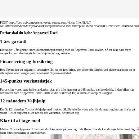
POST https://usc-webcomponents.toyota-europe.com/v1/car-filter/dk/da?
carFilter=used&brand=toyota&uscEnv=production&sortOrder=published&disabledFilters=usedCarBrand&bra
Derfor skal du købe Approved Used
1 års garanti
Der følger 1 års garanti uden kilometerbegrænsning med en Approved Used Toyota. Så du ikke skal være
nervøs for, om den brugte bil har skjulte fejl og mangler.
Finansiering og forsikring
Hos Toyota har du adgang til attraktive lån, og en forsikring, der sikrer dig lånebil ved skadereparation og at
alle reparationer foregår på et autoriseret Toyota-værksted.
145-punkts værkstedstjek
For at sikre vores egne høje standarder, skal alle biler gennem et 145-punkts værkstedstjek, inden bilen kan
certificeres som ”Approved Used”. Dette er din sikkerhed for, at bilen er komplet klargjort.
12 måneders Vejhjælp
Du får 12 måneders Toyota Vejhjælp med i købet. Skulle uheldet være ude, får du nemt og hurtigt hjælp på
stedet – eller bugseret bilen hen til det værksted, der passer dig.
Klar til at tage med
Med en Toyota Approved Used skal du ikke vente på levering. I de fleste tilfælde kan du tage bilen med dig, så
snart købskontrakten er underskrevet.