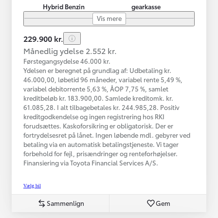
Hybrid Benzin
gearkasse
Vis mere
229.900 kr.
Månedlig ydelse 2.552 kr.
Førstegangsydelse 46.000 kr.
Ydelsen er beregnet på grundlag af: Udbetaling kr.
46.000,00, løbetid 96 måneder, variabel rente 5,49 %,
variabel debitorrente 5,63 %, ÅOP 7,75 %, samlet
kreditbeløb kr. 183.900,00. Samlede kreditomk. kr.
61.085,28. I alt tilbagebetales kr. 244.985,28. Positiv
kreditgodkendelse og ingen registrering hos RKI
forudsættes. Kaskoforsikring er obligatorisk. Der er
fortrydelsesret på lånet. Ingen løbende mdl. gebyrer ved
betaling via en automatisk betalingstjeneste. Vi tager
forbehold for fejl, prisændringer og renteforhøjelser.
Finansiering via Toyota Financial Services A/S.
Vælg bil
Sammenlign
Gem