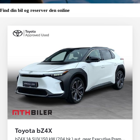
Find din bil og reserver den online
Toyota bZ4X
bZ4X 1A SUV 150 kW (204 hk ) aut. gear Executive Premium