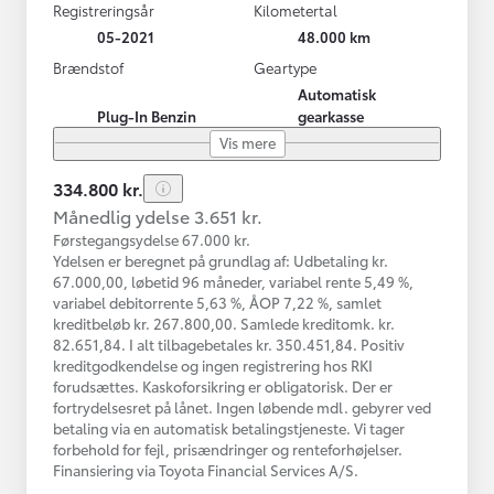
Registreringsår
Kilometertal
05-2021
48.000 km
Brændstof
Geartype
Automatisk
Plug-In Benzin
gearkasse
Vis mere
334.800 kr.
Månedlig ydelse 3.651 kr.
Førstegangsydelse 67.000 kr.
Ydelsen er beregnet på grundlag af: Udbetaling kr.
67.000,00, løbetid 96 måneder, variabel rente 5,49 %,
variabel debitorrente 5,63 %, ÅOP 7,22 %, samlet
kreditbeløb kr. 267.800,00. Samlede kreditomk. kr.
82.651,84. I alt tilbagebetales kr. 350.451,84. Positiv
kreditgodkendelse og ingen registrering hos RKI
forudsættes. Kaskoforsikring er obligatorisk. Der er
fortrydelsesret på lånet. Ingen løbende mdl. gebyrer ved
betaling via en automatisk betalingstjeneste. Vi tager
forbehold for fejl, prisændringer og renteforhøjelser.
Finansiering via Toyota Financial Services A/S.