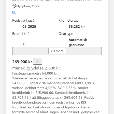
Nykøbing Mors
EL
Registreringsår
Kilometertal
05-2025
56.262 km
Brændstof
Geartype
Automatisk
El
gearkasse
Vis mere
269.900 kr.
Månedlig ydelse 2.808 kr.
Førstegangsydelse 54.000 kr.
Ydelsen er beregnet på grundlag af: Udbetaling kr.
54.000,00, løbetid 96 måneder, variabel rente 3,99 %,
variabel debitorrente 4,06 %, ÅOP 5,88 %, samlet
kreditbeløb kr. 215.900,00. Samlede kreditomk. kr.
53.704,48. I alt tilbagebetales kr. 269.604,48. Positiv
kreditgodkendelse og ingen registrering hos RKI
forudsættes. Kaskoforsikring er obligatorisk. Der er
fortrydelsesret på lånet. Ingen løbende mdl. gebyrer ved