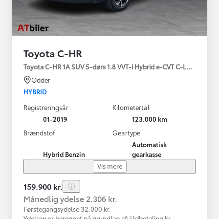
Toyota C-HR
Toyota C-HR 1A SUV 5-dørs 1.8 VVT-i Hybrid e-CVT C-LUB - SMAR
Odder
HYBRID
Registreringsår
Kilometertal
01-2019
123.000 km
Brændstof
Geartype
Automatisk
Hybrid Benzin
gearkasse
Vis mere
159.900 kr.
Månedlig ydelse 2.306 kr.
Førstegangsydelse 32.000 kr.
Ydelsen er beregnet på grundlag af: Udbetaling kr.