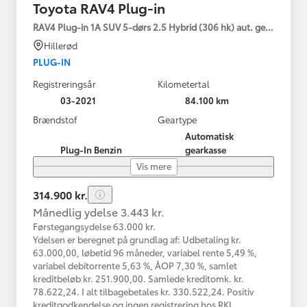
Toyota RAV4 Plug-in
RAV4 Plug-in 1A SUV 5-dørs 2.5 Hybrid (306 hk) aut. gear AWD-i
Hillerød
PLUG-IN
Registreringsår
Kilometertal
03-2021
84.100 km
Brændstof
Geartype
Automatisk
Plug-In Benzin
gearkasse
Vis mere
314.900 kr.
Månedlig ydelse 3.443 kr.
Førstegangsydelse 63.000 kr.
Ydelsen er beregnet på grundlag af: Udbetaling kr.
63.000,00, løbetid 96 måneder, variabel rente 5,49 %,
variabel debitorrente 5,63 %, ÅOP 7,30 %, samlet
kreditbeløb kr. 251.900,00. Samlede kreditomk. kr.
78.622,24. I alt tilbagebetales kr. 330.522,24. Positiv
kreditgodkendelse og ingen registrering hos RKI