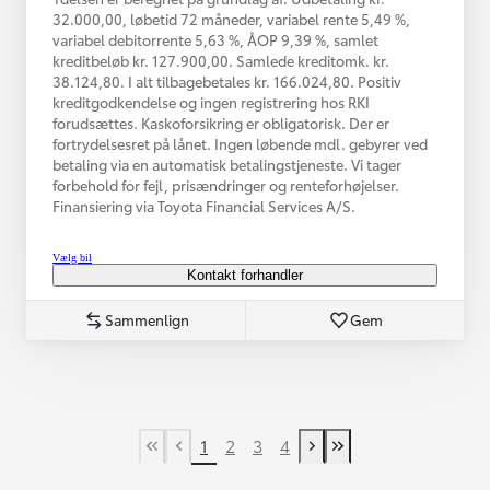
32.000,00, løbetid 72 måneder, variabel rente 5,49 %,
variabel debitorrente 5,63 %, ÅOP 9,39 %, samlet
kreditbeløb kr. 127.900,00. Samlede kreditomk. kr.
38.124,80. I alt tilbagebetales kr. 166.024,80. Positiv
kreditgodkendelse og ingen registrering hos RKI
forudsættes. Kaskoforsikring er obligatorisk. Der er
fortrydelsesret på lånet. Ingen løbende mdl. gebyrer ved
betaling via en automatisk betalingstjeneste. Vi tager
forbehold for fejl, prisændringer og renteforhøjelser.
Finansiering via Toyota Financial Services A/S.
Vælg bil
Kontakt forhandler
Sammenlign
Gem
1
2
3
4
First Page
Tidligere side
Næste side
Last Page