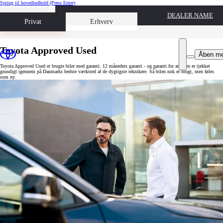
Spring til hovedindhold
(Press Enter)
DEALER NAME
Book prøvetur
Privat
Erhverv
Toyota Approved Used
Åben m
Toyota Approved Used er brugte biler med garanti. 12 måneders garanti - og garanti for at bilen er tjekket
grundigt igennem på Danmarks bedste værksted af de dygtigste teknikere. Så bilen nok er brugt, men føles
som ny.