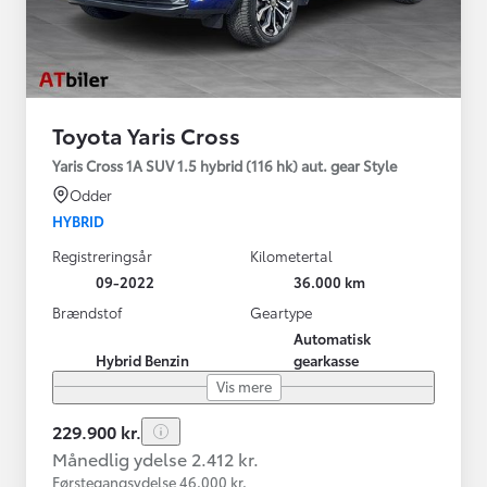
Toyota Yaris Cross
Yaris Cross 1A SUV 1.5 hybrid (116 hk) aut. gear Style
Odder
HYBRID
Registreringsår
Kilometertal
09-2022
36.000 km
Brændstof
Geartype
Automatisk
Hybrid Benzin
gearkasse
Vis mere
229.900 kr.
Månedlig ydelse 2.412 kr.
Førstegangsydelse 46.000 kr.