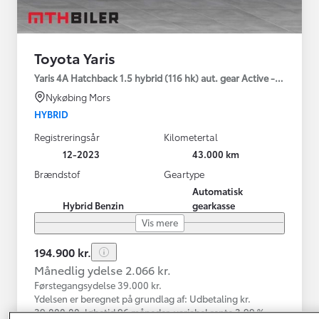
Toyota Yaris
Yaris 4A Hatchback 1.5 hybrid (116 hk) aut. gear Active - Technolo
Nykøbing Mors
HYBRID
Registreringsår
Kilometertal
12-2023
43.000 km
Brændstof
Geartype
Automatisk
Hybrid Benzin
gearkasse
Vis mere
194.900 kr.
Månedlig ydelse 2.066 kr.
Førstegangsydelse 39.000 kr.
Ydelsen er beregnet på grundlag af: Udbetaling kr.
39.000,00, løbetid 96 måneder, variabel rente 3,99 %,