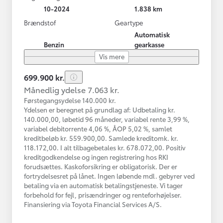
10-2024
1.838 km
Brændstof
Geartype
Automatisk
Benzin
gearkasse
Vis mere
699.900 kr.
Månedlig ydelse 7.063 kr.
Førstegangsydelse 140.000 kr.
Ydelsen er beregnet på grundlag af: Udbetaling kr.
140.000,00, løbetid 96 måneder, variabel rente 3,99 %,
variabel debitorrente 4,06 %, ÅOP 5,02 %, samlet
kreditbeløb kr. 559.900,00. Samlede kreditomk. kr.
118.172,00. I alt tilbagebetales kr. 678.072,00. Positiv
kreditgodkendelse og ingen registrering hos RKI
forudsættes. Kaskoforsikring er obligatorisk. Der er
fortrydelsesret på lånet. Ingen løbende mdl. gebyrer ved
betaling via en automatisk betalingstjeneste. Vi tager
forbehold for fejl, prisændringer og renteforhøjelser.
Finansiering via Toyota Financial Services A/S.