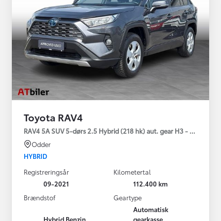
Toyota RAV4
RAV4 5A SUV 5-dørs 2.5 Hybrid (218 hk) aut. gear H3 - Comfort
Odder
HYBRID
Registreringsår
Kilometertal
09-2021
112.400 km
Brændstof
Geartype
Automatisk
Hybrid Benzin
gearkasse