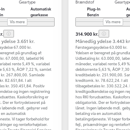
Geartype
Brændstof
Geartyp
-In
Automatisk
Plug-In
A
in
gearkasse
Benzin
g
Vis mere
Vis mere
r.
314.900 kr.
ydelse 3.651 kr.
Månedlig ydelse 3.443 kr
sydelse 67.000 kr.
Førstegangsydelse 63.000 kr.
beregnet på grundlag af:
Ydelsen er beregnet på grundla
kr. 67.000,00, løbetid 96
Udbetaling kr. 63.000,00, løbe
riabel rente 5,49 %, variabel
måneder, variabel rente 5,49 %,
e 5,63 %, ÅOP 7,22 %, samlet
debitorrente 5,63 %, ÅOP 7,30
b kr. 267.800,00. Samlede
kreditbeløb kr. 251.900,00. S
r. 82.651,84. I alt
kreditomk. kr. 78.622,24. I alt
les kr. 350.451,84. Positiv
tilbagebetales kr. 330.522,24. 
ndelse og ingen registrering
kreditgodkendelse og ingen reg
udsættes. Kaskoforsikring er
hos RKI forudsættes. Kaskofors
. Der er fortrydelsesret på
obligatorisk. Der er fortrydelse
n løbende mdl. gebyrer ved
lånet. Ingen løbende mdl. geb
a en automatisk
betaling via en automatisk
eneste. Vi tager forbehold for
betalingstjeneste. Vi tager forb
ndringer og renteforhøjelser.
fejl, prisændringer og renteforh
g via Toyota Financial Services
Finansiering via Toyota Financi