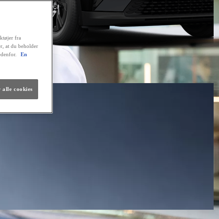
ktøjer fra
er, at du beholder
edenfor.
En
 alle cookies