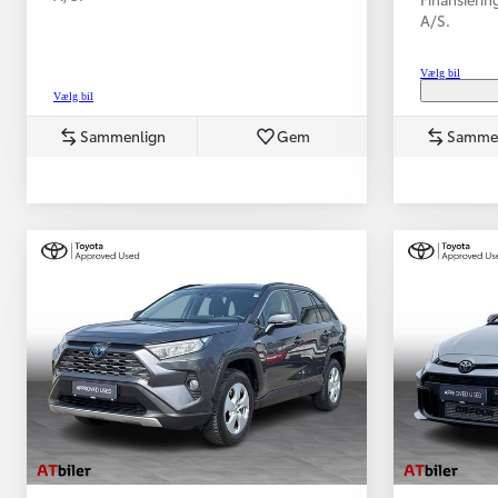
A/S.
Vælg bil
Vælg bil
Sammenlign
Gem
Samme