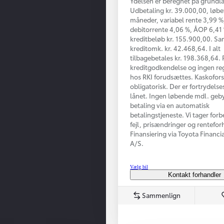
Ydelsen er beregnet på grundla
Udbetaling kr. 39.000,00, løbe
måneder, variabel rente 3,99 %,
debitorrente 4,06 %, ÅOP 6,41
kreditbeløb kr. 155.900,00. S
kreditomk. kr. 42.468,64. I alt
tilbagebetales kr. 198.368,64. 
kreditgodkendelse og ingen reg
hos RKI forudsættes. Kaskofors
obligatorisk. Der er fortrydelse
lånet. Ingen løbende mdl. geb
betaling via en automatisk
betalingstjeneste. Vi tager forb
fejl, prisændringer og renteforh
Finansiering via Toyota Financi
A/S.
Vælg bil
Kontakt forhandler
Sammenlign