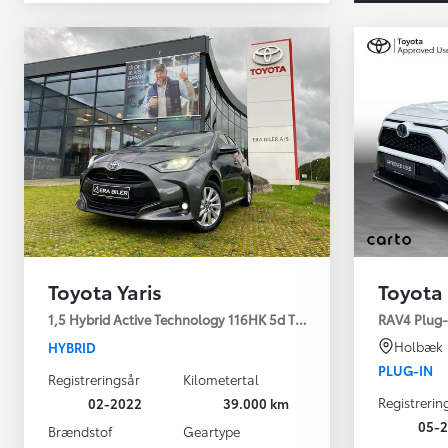
Toyota Yaris
Toyota
Yaris
1,5 Hybrid Active Technology 116HK 5d Trinl. Gear
RAV4 Plug-i
HYBRID
Holbæk
HYBRID
PLUG-IN
Registreringsår
Kilometertal
Registrerin
02-2022
39.000 km
05-2
Brændstof
Geartype