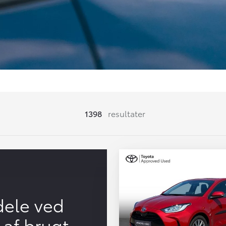
1398
resultater
dele ved
 af brugt