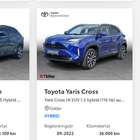
n
Toyota Yaris Cross
5 Hybrid (306 hk) aut. gear AWD-i H3 - Comfort - Premium
Yaris Cross 1A SUV 1.5 hybrid (116 hk) aut. gear Sty
Odder
HYBRID
rtal
Registreringsår
Kilometertal
4.100 km
09-2022
36.000 km