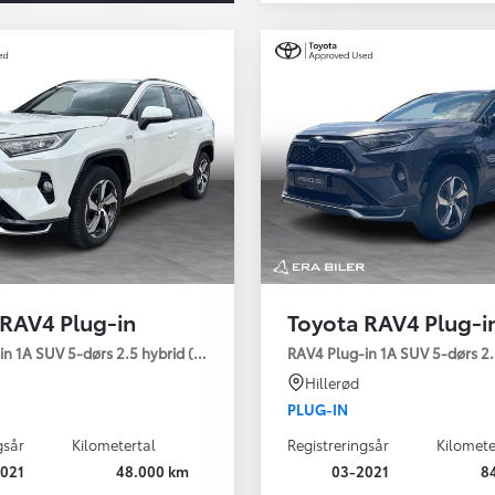
 RAV4 Plug-in
Toyota RAV4 Plug-i
Den nye Yaris Cross
n 1A SUV 5-dørs 2.5 hybrid (306 hk) aut. gear AWD-i H3 - Comfort
RAV4 Plug-in 1A SUV 5-dørs 2.
Kommer snart
Hillerød
PLUG-IN
gsår
Kilometertal
Registreringsår
Kilomete
021
48.000 km
03-2021
8