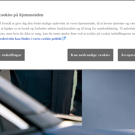
 cookies på hjemmesiden
l formål at give dig den bedst mulige oplevelse af vores hjemmeside, til at levere tjenester og vær
r at hjælpe os at forstå og forbedre sidens funktionalitet og til brug for markedsføring. Vi anbefal
okies, men hvis du ikke er enig, kan du nemt ændre dem ved at trykke på cookie indstillingerne n
eskrivelse kan findes i vores cookie-politik
Fra kr. 299.990
Den nye GR GT
The soul lives on.
 indstillinger
Kun nødvendige cookies
Accepter