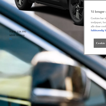
Vi bruger
Cookies har ti
tredjepart, fo
alle disse co
fuldstændig b
Fra kr. 234.990
bZ4X Touring
EL
Cookie -