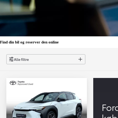
Find din bil og reserver den online
Alle filtre
For
køb