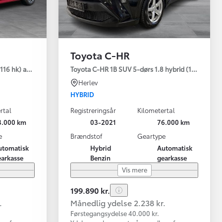
Toyota C-HR
116 hk) aut. gear Active - Technology
Toyota C-HR 1B SUV 5-dørs 1.8 hybrid (122 hk) au
Herlev
HYBRID
rtal
Registreringsår
Kilometertal
3.000 km
03-2021
76.000 km
e
Brændstof
Geartype
utomatisk
Hybrid
Automatisk
earkasse
Benzin
gearkasse
Vis mere
199.890 kr.
.
Månedlig ydelse 2.238 kr.
Førstegangsydelse 40.000 kr.