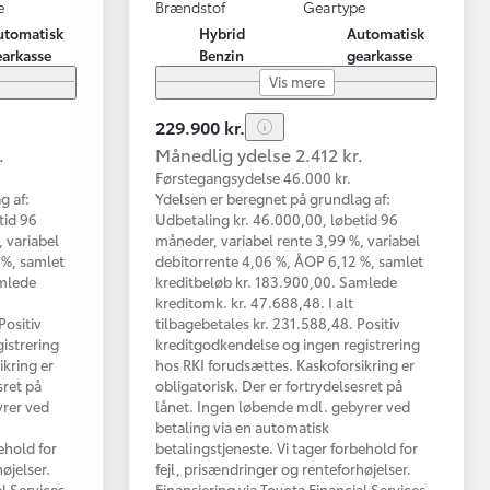
e
Brændstof
Geartype
utomatisk
Hybrid
Automatisk
earkasse
Benzin
gearkasse
Vis mere
229.900 kr.
.
Månedlig ydelse 2.412 kr.
Førstegangsydelse 46.000 kr.
g af:
Ydelsen er beregnet på grundlag af:
tid 96
Udbetaling kr. 46.000,00, løbetid 96
 variabel
måneder, variabel rente 3,99 %, variabel
 %, samlet
debitorrente 4,06 %, ÅOP 6,12 %, samlet
amlede
kreditbeløb kr. 183.900,00. Samlede
kreditomk. kr. 47.688,48. I alt
Positiv
tilbagebetales kr. 231.588,48. Positiv
istrering
kreditgodkendelse og ingen registrering
ikring er
hos RKI forudsættes. Kaskoforsikring er
sret på
obligatorisk. Der er fortrydelsesret på
yrer ved
lånet. Ingen løbende mdl. gebyrer ved
betaling via en automatisk
ehold for
betalingstjeneste. Vi tager forbehold for
øjelser.
fejl, prisændringer og renteforhøjelser.
al Services
Finansiering via Toyota Financial Services