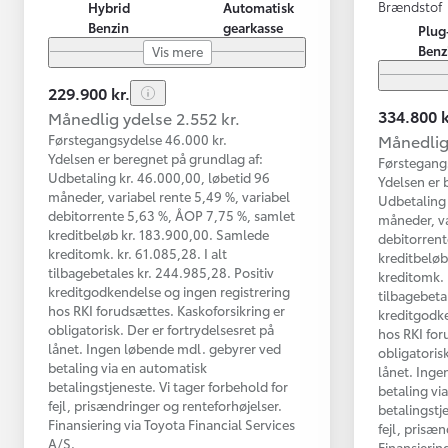
Brændstof
Hybrid
Automatisk
Benzin
gearkasse
Plug
Benz
Vis mere
229.900 kr.
334.800 k
Månedlig ydelse 2.552 kr.
Månedlig 
Førstegangsydelse 46.000 kr.
Ydelsen er beregnet på grundlag af:
Førstegang
Udbetaling kr. 46.000,00, løbetid 96
Ydelsen er 
måneder, variabel rente 5,49 %, variabel
Udbetaling 
debitorrente 5,63 %, ÅOP 7,75 %, samlet
måneder, va
kreditbeløb kr. 183.900,00. Samlede
debitorrent
kreditomk. kr. 61.085,28. I alt
kreditbelø
tilbagebetales kr. 244.985,28. Positiv
kreditomk. k
kreditgodkendelse og ingen registrering
tilbagebeta
hos RKI forudsættes. Kaskoforsikring er
kreditgodke
obligatorisk. Der er fortrydelsesret på
hos RKI for
lånet. Ingen løbende mdl. gebyrer ved
obligatorisk
betaling via en automatisk
lånet. Inge
betalingstjeneste. Vi tager forbehold for
betaling vi
fejl, prisændringer og renteforhøjelser.
betalingstj
Finansiering via Toyota Financial Services
fejl, prisæ
A/S.
Finansierin