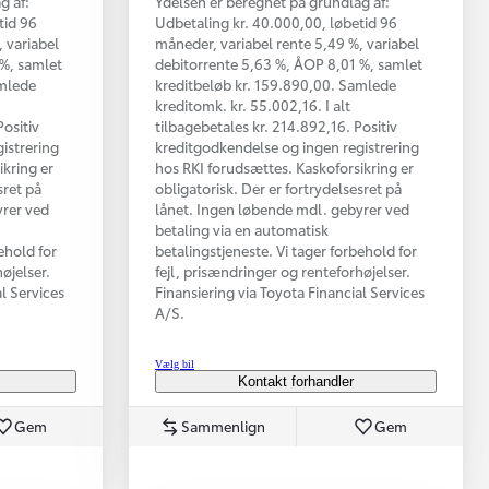
g af:
Ydelsen er beregnet på grundlag af:
tid 96
Udbetaling kr. 40.000,00, løbetid 96
 variabel
måneder, variabel rente 5,49 %, variabel
 %, samlet
debitorrente 5,63 %, ÅOP 8,01 %, samlet
amlede
kreditbeløb kr. 159.890,00. Samlede
kreditomk. kr. 55.002,16. I alt
Positiv
tilbagebetales kr. 214.892,16. Positiv
istrering
kreditgodkendelse og ingen registrering
ikring er
hos RKI forudsættes. Kaskoforsikring er
sret på
obligatorisk. Der er fortrydelsesret på
yrer ved
lånet. Ingen løbende mdl. gebyrer ved
betaling via en automatisk
ehold for
betalingstjeneste. Vi tager forbehold for
øjelser.
fejl, prisændringer og renteforhøjelser.
al Services
Finansiering via Toyota Financial Services
A/S.
Vælg bil
Kontakt forhandler
Gem
Sammenlign
Gem