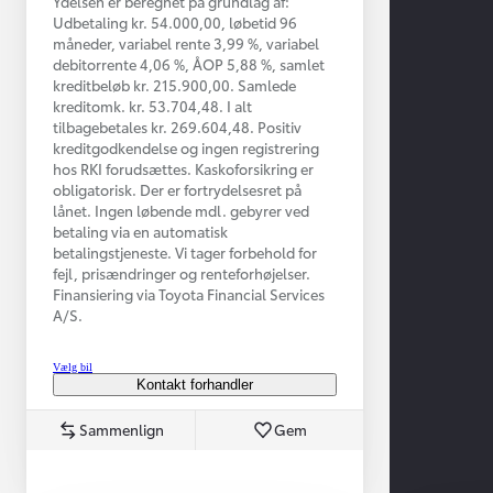
Ydelsen er beregnet på grundlag af:
Udbetaling kr. 54.000,00, løbetid 96
måneder, variabel rente 3,99 %, variabel
debitorrente 4,06 %, ÅOP 5,88 %, samlet
kreditbeløb kr. 215.900,00. Samlede
kreditomk. kr. 53.704,48. I alt
tilbagebetales kr. 269.604,48. Positiv
kreditgodkendelse og ingen registrering
hos RKI forudsættes. Kaskoforsikring er
obligatorisk. Der er fortrydelsesret på
lånet. Ingen løbende mdl. gebyrer ved
betaling via en automatisk
betalingstjeneste. Vi tager forbehold for
Fra kr. 349.990
fejl, prisændringer og renteforhøjelser.
Finansiering via Toyota Financial Services
A/S.
Vælg bil
Kontakt forhandler
Sammenlign
Gem