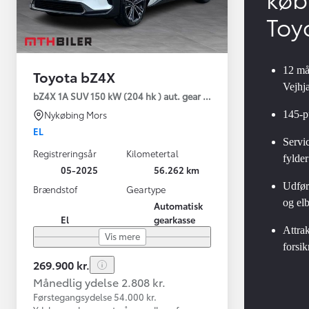
Toy
12 må
Toyota bZ4X
Vejhj
bZ4X 1A SUV 150 kW (204 hk ) aut. gear Executive Premium
145-p
Nykøbing Mors
EL
Servic
Registreringsår
Kilometertal
fylder
05-2025
56.262 km
Udførl
Brændstof
Geartype
og elb
Automatisk
El
gearkasse
Attrak
Vis mere
forsik
269.900 kr.
Månedlig ydelse 2.808 kr.
Førstegangsydelse 54.000 kr.