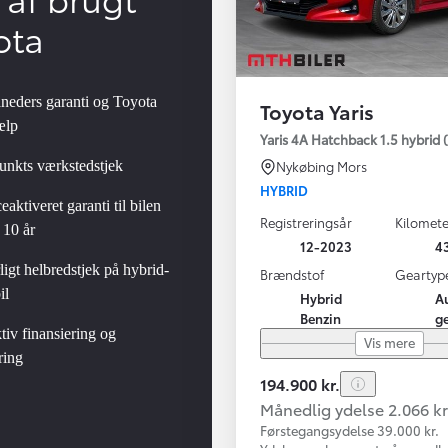
ota
neders garanti og Toyota
Toyota Yaris
ælp
Yaris 4A Hatchback 1.5 hybrid (
unkts værkstedstjek
Nykøbing Mors
HYBRID
eaktiveret garanti til bilen
Registreringsår
Kilomete
 10 år
12-2023
4
igt helbredstjek på hybrid-
Brændstof
Geartyp
il
Hybrid
A
Benzin
g
tiv finansiering og
Vis mere
ring
194.900 kr.
Månedlig ydelse 2.066 kr
Førstegangsydelse 39.000 kr.