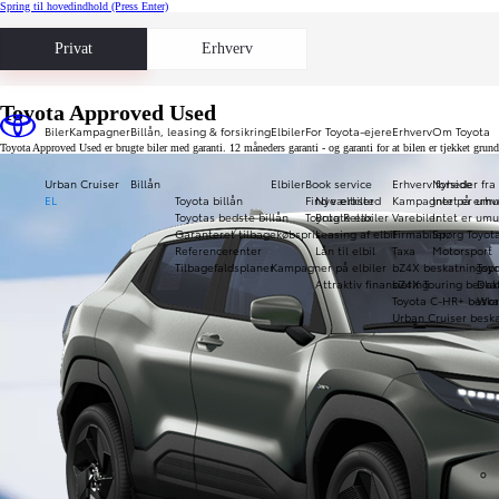
Spring til hovedindhold
(Press Enter)
Privat
Erhverv
Toyota Approved Used
Biler
Kampagner
Billån, leasing & forsikring
Elbiler
For Toyota-ejere
Erhverv
Om Toyota
Toyota Approved Used er brugte biler med garanti. 12 måneders garanti - og garanti for at bilen er tjekket gru
Urban Cruiser
Billån
Elbiler
Book service
Erhverv forside
Nyheder fra
EL
Toyota billån
Find værksted
Nye elbiler
Kampagner på erhve
Intet er umu
Toyotas bedste billån
Toyota Relax
Brugte elbiler
Varebiler
Intet er umu
Garanteret tilbagekøbspris
Leasing af elbil
Firmabiler
Spørg Toyot
Referencerenter
Lån til elbil
Taxa
Motorsport
Tilbagefaldsplaner
Kampagner på elbiler
bZ4X beskatningspr
Toy
Attraktiv finansiering
bZ4X Touring beska
Daka
Toyota C-HR+ beska
Wor
Urban Cruiser beska