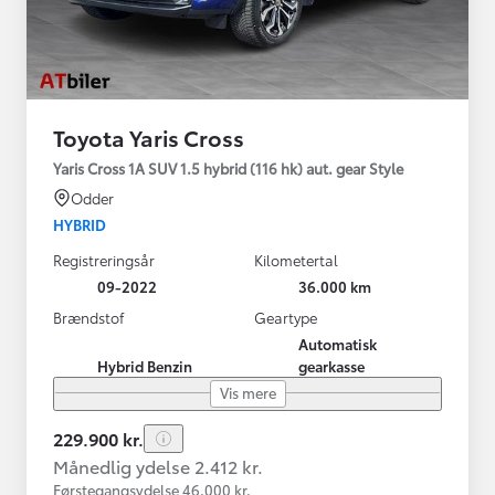
Toyota Yaris Cross
Yaris Cross 1A SUV 1.5 hybrid (116 hk) aut. gear Style
Odder
HYBRID
Registreringsår
Kilometertal
09-2022
36.000 km
Brændstof
Geartype
Automatisk
Hybrid Benzin
gearkasse
Vis mere
229.900 kr.
Månedlig ydelse 2.412 kr.
Førstegangsydelse 46.000 kr.