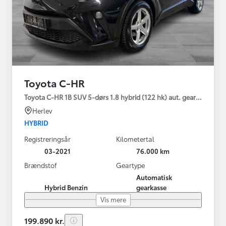
Toyota C-HR
Toyota C-HR 1B SUV 5-dørs 1.8 hybrid (122 hk) aut. gear C-LUB -
Herlev
HYBRID
Registreringsår
Kilometertal
03-2021
76.000 km
Brændstof
Geartype
Automatisk
Hybrid Benzin
gearkasse
Vis mere
199.890 kr.