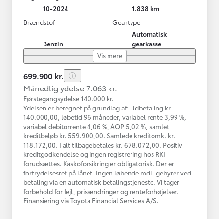
10-2024
1.838 km
Brændstof
Geartype
Automatisk
Benzin
gearkasse
Vis mere
699.900 kr.
Månedlig ydelse 7.063 kr.
Førstegangsydelse 140.000 kr.
Ydelsen er beregnet på grundlag af: Udbetaling kr.
140.000,00, løbetid 96 måneder, variabel rente 3,99 %,
variabel debitorrente 4,06 %, ÅOP 5,02 %, samlet
kreditbeløb kr. 559.900,00. Samlede kreditomk. kr.
118.172,00. I alt tilbagebetales kr. 678.072,00. Positiv
kreditgodkendelse og ingen registrering hos RKI
forudsættes. Kaskoforsikring er obligatorisk. Der er
fortrydelsesret på lånet. Ingen løbende mdl. gebyrer ved
betaling via en automatisk betalingstjeneste. Vi tager
forbehold for fejl, prisændringer og renteforhøjelser.
Finansiering via Toyota Financial Services A/S.