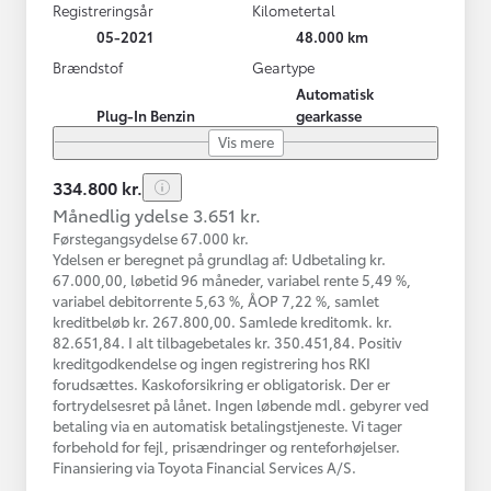
Registreringsår
Kilometertal
05-2021
48.000 km
Brændstof
Geartype
Automatisk
Plug-In Benzin
gearkasse
Vis mere
334.800 kr.
Månedlig ydelse 3.651 kr.
Førstegangsydelse 67.000 kr.
Ydelsen er beregnet på grundlag af: Udbetaling kr.
67.000,00, løbetid 96 måneder, variabel rente 5,49 %,
variabel debitorrente 5,63 %, ÅOP 7,22 %, samlet
kreditbeløb kr. 267.800,00. Samlede kreditomk. kr.
82.651,84. I alt tilbagebetales kr. 350.451,84. Positiv
kreditgodkendelse og ingen registrering hos RKI
forudsættes. Kaskoforsikring er obligatorisk. Der er
fortrydelsesret på lånet. Ingen løbende mdl. gebyrer ved
betaling via en automatisk betalingstjeneste. Vi tager
forbehold for fejl, prisændringer og renteforhøjelser.
Finansiering via Toyota Financial Services A/S.