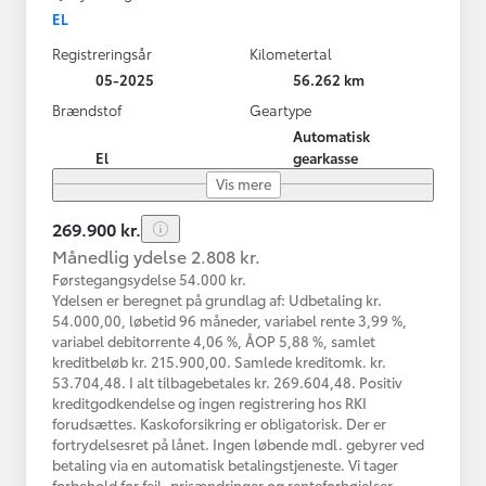
EL
Registreringsår
Kilometertal
05-2025
56.262 km
Brændstof
Geartype
Automatisk
El
gearkasse
Vis mere
269.900 kr.
Månedlig ydelse 2.808 kr.
Førstegangsydelse 54.000 kr.
Ydelsen er beregnet på grundlag af: Udbetaling kr.
54.000,00, løbetid 96 måneder, variabel rente 3,99 %,
variabel debitorrente 4,06 %, ÅOP 5,88 %, samlet
kreditbeløb kr. 215.900,00. Samlede kreditomk. kr.
53.704,48. I alt tilbagebetales kr. 269.604,48. Positiv
kreditgodkendelse og ingen registrering hos RKI
forudsættes. Kaskoforsikring er obligatorisk. Der er
fortrydelsesret på lånet. Ingen løbende mdl. gebyrer ved
betaling via en automatisk betalingstjeneste. Vi tager
forbehold for fejl, prisændringer og renteforhøjelser.