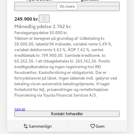
Vis mere
249.900 kr.
Månedlig ydelse 2.762 kr.
Førstegangsydelse 50.000 kr.
Ydelsen er beregnet på grundlag af: Udbetaling kr.
50.000,00, løbetid 96 måneder, variabel rente 5,49 %,
variabel debitorrente 5,63 %, ÅOP 7,62 %, samlet
kreditbeløb kr. 199.900,00. Samlede kreditomk. kr.
65.262,56. I alt tilbagebetales kr. 265.162,56. Positiv
kreditgodkendelse og ingen registrering hos RKI
forudsættes. Kaskoforsikring er obligatorisk. Der er
fortrydelsesret på lånet. Ingen løbende mdl. gebyrer ved
betaling via en automatisk betalingstjeneste. Vi tager
forbehold for fejl, prisændringer og renteforhøjelser.
Finansiering via Toyota Financial Services A/S.
Vælg bil
Kontakt forhandler
Sammenlign
Gem