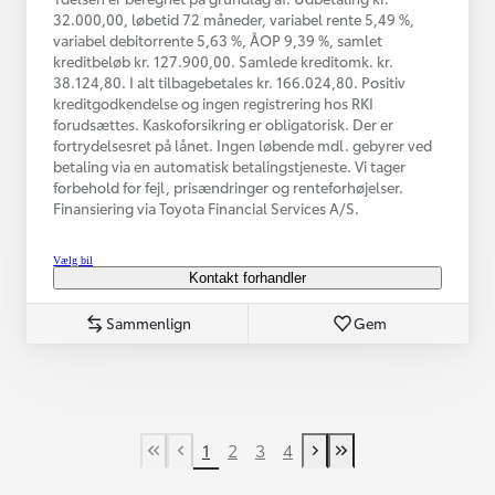
32.000,00, løbetid 72 måneder, variabel rente 5,49 %,
variabel debitorrente 5,63 %, ÅOP 9,39 %, samlet
kreditbeløb kr. 127.900,00. Samlede kreditomk. kr.
38.124,80. I alt tilbagebetales kr. 166.024,80. Positiv
kreditgodkendelse og ingen registrering hos RKI
forudsættes. Kaskoforsikring er obligatorisk. Der er
fortrydelsesret på lånet. Ingen løbende mdl. gebyrer ved
betaling via en automatisk betalingstjeneste. Vi tager
forbehold for fejl, prisændringer og renteforhøjelser.
Finansiering via Toyota Financial Services A/S.
Vælg bil
Kontakt forhandler
Sammenlign
Gem
1
2
3
4
First Page
Tidligere side
Næste side
Last Page