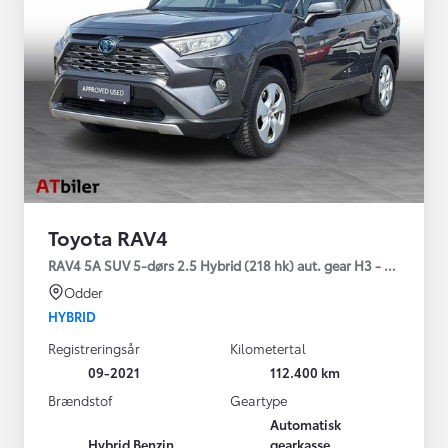
Toyota RAV4
RAV4 5A SUV 5-dørs 2.5 Hybrid (218 hk) aut. gear H3 - Comfort
Odder
HYBRID
Registreringsår
Kilometertal
09-2021
112.400 km
Brændstof
Geartype
Automatisk
Hybrid Benzin
gearkasse