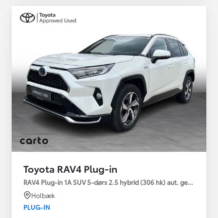
Toyota RAV4 Plug-in
RAV4 Plug-in 1A SUV 5-dørs 2.5 hybrid (306 hk) aut. gear AWD-i
Holbæk
PLUG-IN