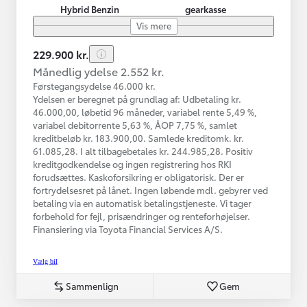
Hybrid Benzin
gearkasse
Vis mere
229.900 kr.
Månedlig ydelse 2.552 kr.
Førstegangsydelse 46.000 kr.
Ydelsen er beregnet på grundlag af: Udbetaling kr.
46.000,00, løbetid 96 måneder, variabel rente 5,49 %,
variabel debitorrente 5,63 %, ÅOP 7,75 %, samlet
kreditbeløb kr. 183.900,00. Samlede kreditomk. kr.
61.085,28. I alt tilbagebetales kr. 244.985,28. Positiv
kreditgodkendelse og ingen registrering hos RKI
forudsættes. Kaskoforsikring er obligatorisk. Der er
fortrydelsesret på lånet. Ingen løbende mdl. gebyrer ved
betaling via en automatisk betalingstjeneste. Vi tager
forbehold for fejl, prisændringer og renteforhøjelser.
Finansiering via Toyota Financial Services A/S.
Vælg bil
Sammenlign
Gem