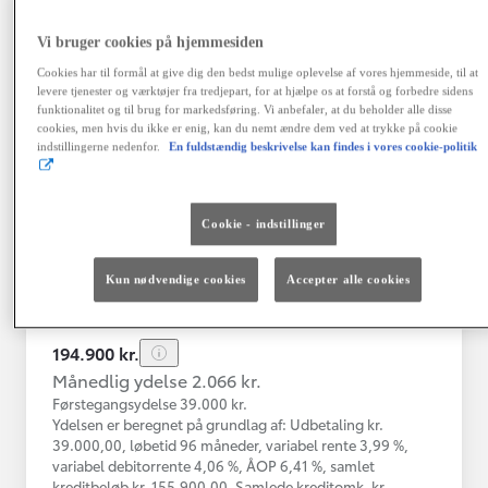
Vi bruger cookies på hjemmesiden
Toyota Yaris
Cookies har til formål at give dig den bedst mulige oplevelse af vores hjemmeside, til at
Yaris 4A Hatchback 1.5 hybrid (116 hk) aut. gear Active - Technolo
levere tjenester og værktøjer fra tredjepart, for at hjælpe os at forstå og forbedre sidens
funktionalitet og til brug for markedsføring. Vi anbefaler, at du beholder alle disse
Nykøbing Mors
cookies, men hvis du ikke er enig, kan du nemt ændre dem ved at trykke på cookie
HYBRID
indstillingerne nedenfor.
En fuldstændig beskrivelse kan findes i vores cookie-politik
Registreringsår
Kilometertal
12-2023
43.000 km
Cookie - indstillinger
Brændstof
Geartype
Automatisk
Hybrid Benzin
gearkasse
Kun nødvendige cookies
Accepter alle cookies
Vis mere
194.900 kr.
Månedlig ydelse 2.066 kr.
Førstegangsydelse 39.000 kr.
Ydelsen er beregnet på grundlag af: Udbetaling kr.
39.000,00, løbetid 96 måneder, variabel rente 3,99 %,
variabel debitorrente 4,06 %, ÅOP 6,41 %, samlet
kreditbeløb kr. 155.900,00. Samlede kreditomk. kr.