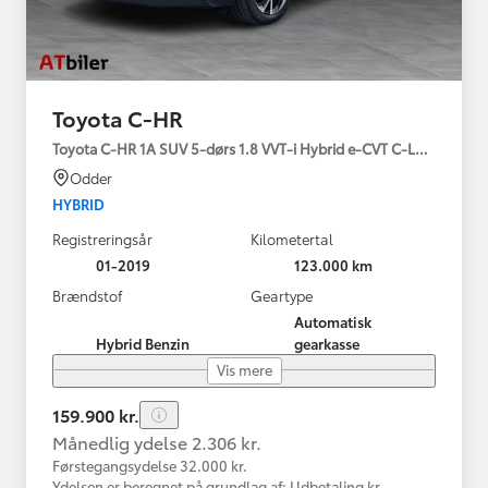
Toyota C-HR
Toyota C-HR 1A SUV 5-dørs 1.8 VVT-i Hybrid e-CVT C-LUB - SMAR
Odder
HYBRID
Registreringsår
Kilometertal
01-2019
123.000 km
Brændstof
Geartype
Automatisk
Hybrid Benzin
gearkasse
Vis mere
159.900 kr.
Månedlig ydelse 2.306 kr.
Førstegangsydelse 32.000 kr.
Ydelsen er beregnet på grundlag af: Udbetaling kr.