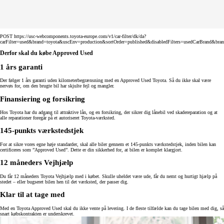
POST https://usc-webcomponents.toyota-europe.com/v1/car-filter/dk/da?
carFilter=used&brand=toyota&uscEnv=production&sortOrder=published&disabledFilters=usedCarBrand&bra
Derfor skal du købe Approved Used
1 års garanti
Der følger 1 års garanti uden kilometerbegrænsning med en Approved Used Toyota. Så du ikke skal være
nervøs for, om den brugte bil har skjulte fejl og mangler.
Finansiering og forsikring
Hos Toyota har du adgang til attraktive lån, og en forsikring, der sikrer dig lånebil ved skadereparation og at
alle reparationer foregår på et autoriseret Toyota-værksted.
145-punkts værkstedstjek
For at sikre vores egne høje standarder, skal alle biler gennem et 145-punkts værkstedstjek, inden bilen kan
certificeres som ”Approved Used”. Dette er din sikkerhed for, at bilen er komplet klargjort.
12 måneders Vejhjælp
Du får 12 måneders Toyota Vejhjælp med i købet. Skulle uheldet være ude, får du nemt og hurtigt hjælp på
stedet – eller bugseret bilen hen til det værksted, der passer dig.
Klar til at tage med
Med en Toyota Approved Used skal du ikke vente på levering. I de fleste tilfælde kan du tage bilen med dig, så
snart købskontrakten er underskrevet.