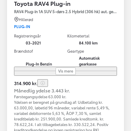
Toyota RAV4 Plug-in
RAV4 Plug-in 1A SUV 5-dørs 2.5 Hybrid (306 hk) aut. gear AWD-i
Hillerød
PLUG-IN
Registreringsår
Kilometertal
03-2021
84.100 km
Brændstof
Geartype
Automatisk
Plug-In Benzin
gearkasse
Vis mere
314.900 kr.
Månedlig ydelse 3.443 kr.
Førstegangsydelse 63.000 kr.
Ydelsen er beregnet på grundlag af: Udbetaling kr.
63.000,00, løbetid 96 måneder, variabel rente 5,49 %,
variabel debitorrente 5,63 %, ÅOP 7,30 %, samlet
kreditbeløb kr. 251.900,00. Samlede kreditomk. kr.
78.622,24. I alt tilbagebetales kr. 330.522,24. Positiv
kreditgodkendelse og ingen registrering hos RKI