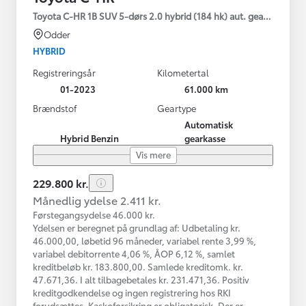
Toyota C-HR 1B SUV 5-dørs 2.0 hybrid (184 hk) aut. gear C-HIC
Odder
HYBRID
Registreringsår
Kilometertal
01-2023
61.000 km
Brændstof
Geartype
Automatisk
Hybrid Benzin
gearkasse
Vis mere
229.800 kr.
Månedlig ydelse 2.411 kr.
Førstegangsydelse 46.000 kr.
Ydelsen er beregnet på grundlag af: Udbetaling kr.
46.000,00, løbetid 96 måneder, variabel rente 3,99 %,
variabel debitorrente 4,06 %, ÅOP 6,12 %, samlet
kreditbeløb kr. 183.800,00. Samlede kreditomk. kr.
47.671,36. I alt tilbagebetales kr. 231.471,36. Positiv
kreditgodkendelse og ingen registrering hos RKI
forudsættes. Kaskoforsikring er obligatorisk. Der er