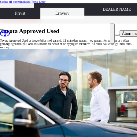
Spring til hovedindhold
(Press Enter)
DEALER NAME
Book prøvetur
Privat
Erhverv
Toyota Approved Used
Åben m
Toyota Approved Used er brugte biler med garanti. 12 måneders garanti - og garanti for at bilen er tjekket
grundigt igennem på Danmarks bedste værksted af de dygtigste teknikere. Så bilen nok er brugt, men føles
som ny.