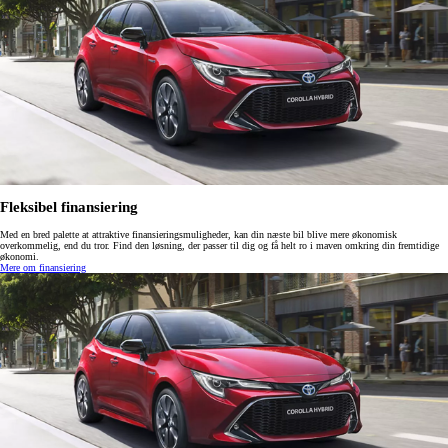
Fleksibel finansiering
Med en bred palette at attraktive finansieringsmuligheder, kan din næste bil blive mere økonomisk
overkommelig, end du tror. Find den løsning, der passer til dig og få helt ro i maven omkring din fremtidige
økonomi.
Mere om finansiering