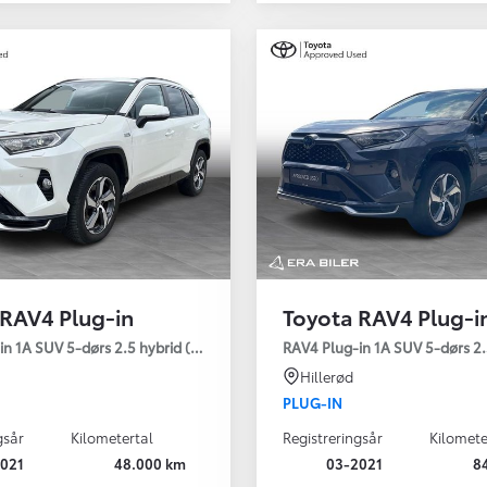
 RAV4 Plug-in
Toyota RAV4 Plug-i
Den nye Yaris Cross
n 1A SUV 5-dørs 2.5 hybrid (306 hk) aut. gear AWD-i H3 - Comfort
RAV4 Plug-in 1A SUV 5-dørs 2.
Kommer snart
Hillerød
PLUG-IN
gsår
Kilometertal
Registreringsår
Kilomete
021
48.000 km
03-2021
8