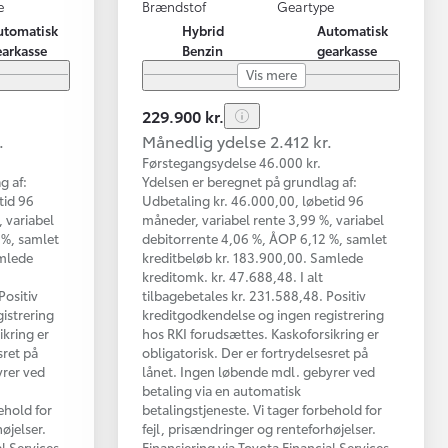
e
Brændstof
Geartype
utomatisk
Hybrid
Automatisk
earkasse
Benzin
gearkasse
Vis mere
229.900 kr.
.
Månedlig ydelse 2.412 kr.
Førstegangsydelse 46.000 kr.
g af:
Ydelsen er beregnet på grundlag af:
tid 96
Udbetaling kr. 46.000,00, løbetid 96
 variabel
måneder, variabel rente 3,99 %, variabel
 %, samlet
debitorrente 4,06 %, ÅOP 6,12 %, samlet
amlede
kreditbeløb kr. 183.900,00. Samlede
kreditomk. kr. 47.688,48. I alt
Positiv
tilbagebetales kr. 231.588,48. Positiv
istrering
kreditgodkendelse og ingen registrering
ikring er
hos RKI forudsættes. Kaskoforsikring er
sret på
obligatorisk. Der er fortrydelsesret på
yrer ved
lånet. Ingen løbende mdl. gebyrer ved
betaling via en automatisk
ehold for
betalingstjeneste. Vi tager forbehold for
øjelser.
fejl, prisændringer og renteforhøjelser.
al Services
Finansiering via Toyota Financial Services