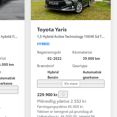
Toyota Yaris
hybrid (122 hk) aut. gear C-LUB - Smart
1,5 Hybrid Active Technology 116HK 5d Trinl. Gear
HYBRID
Registreringsår
Kilometertal
rtal
02-2022
39.000 km
6.000 km
Brændstof
Geartype
e
Hybrid
Automatisk
Benzin
gearkasse
utomatisk
earkasse
Vis mere
229.900 kr.
Månedlig ydelse 2.552 kr.
.
Førstegangsydelse 46.000 kr.
Ydelsen er beregnet på grundlag af:
Udbetaling kr. 46.000,00, løbetid 96