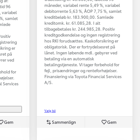
g af:
måneder, variabel rente 5,49 %, variabel
tid 96
debitorrente 5,63 %, ÅOP 7,75 %, samlet
 variabel
kreditbeløb kr. 183.900,00. Samlede
 %, samlet
kreditomk. kr. 61.085,28. I alt
amlede
tilbagebetales kr. 244.985,28. Positiv
kreditgodkendelse og ingen registrering
ositiv
hos RKI forudsættes. Kaskoforsikring er
istrering
obligatorisk. Der er fortrydelsesret på
ikring er
lånet. Ingen løbende mdl. gebyrer ved
sret på
betaling via en automatisk
yrer ved
betalingstjeneste. Vi tager forbehold for
fejl, prisændringer og renteforhøjelser.
ehold for
Finansiering via Toyota Financial Services
øjelser.
A/S.
al Services
Vælg bil
Gem
Sammenlign
Gem