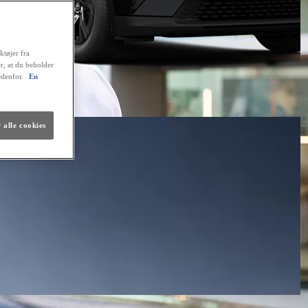
ktøjer fra
er, at du beholder
edenfor.
En
 alle cookies