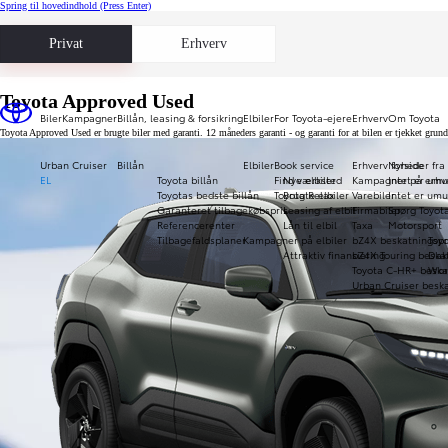
Spring til hovedindhold
(Press Enter)
Privat
Erhverv
Toyota Approved Used
Biler
Kampagner
Billån, leasing & forsikring
Elbiler
For Toyota-ejere
Erhverv
Om Toyota
Toyota Approved Used er brugte biler med garanti. 12 måneders garanti - og garanti for at bilen er tjekket gru
Urban Cruiser
Billån
Elbiler
Book service
Erhverv forside
Nyheder fra
EL
Toyota billån
Find værksted
Nye elbiler
Kampagner på erhve
Intet er umu
Toyotas bedste billån
Toyota Relax
Brugte elbiler
Varebiler
Intet er umu
Garanteret tilbagekøbspris
Leasing af elbil
Firmabiler
Spørg Toyot
Referencerenter
Lån til elbil
Taxa
Motorsport
Tilbagefaldsplaner
Kampagner på elbiler
bZ4X beskatningspr
Toy
Attraktiv finansiering
bZ4X Touring beska
Daka
Toyota C-HR+ beska
Wor
Urban Cruiser beska