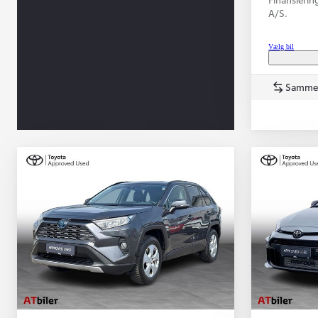
A/S.
Vælg bil
Samme