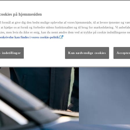
 cookies på hjemmesiden
l formål at give dig den bedst mulige oplevelse af vores hjemmeside, til at levere tjenester og vær
r at hjælpe os at forstå og forbedre sidens funktionalitet og til brug for markedsføring. Vi anbefal
okies, men hvis du ikke er enig, kan du nemt ændre dem ved at trykke på cookie indstillingerne n
eskrivelse kan findes i vores cookie-politik
Fra kr. 299.990
Den nye GR GT
The soul lives on.
 indstillinger
Kun nødvendige cookies
Accepter