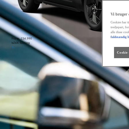
Vi bruger
Cookies har ti
tredjepart, fo
alle disse co
fuldstændig b
Fra kr. 234.990
bZ4X Touring
EL
Cookie -