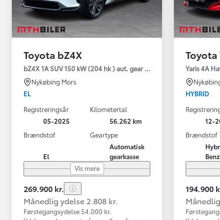
Toyota bZ4X
Toyota 
bZ4X 1A SUV 150 kW (204 hk ) aut. gear Executive Premium
Yaris 4A Ha
Nykøbing Mors
Nykøbin
EL
HYBRID
Registreringsår
Kilometertal
Registrerin
05-2025
56.262 km
12-2
Brændstof
Geartype
Brændstof
Automatisk
Hybr
El
gearkasse
Benz
Vis mere
269.900 kr.
194.900 k
Månedlig ydelse 2.808 kr.
Månedlig 
Førstegangsydelse 54.000 kr.
Førstegang