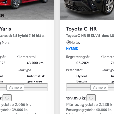
Yaris
Toyota C-HR
tchback 1.5 hybrid (116 hk) aut. gear Active - Technology
Toyota C-HR 1B SUV 5-dørs 1.8 
g Mors
Herlev
HYBRID
gsår
Kilometertal
Registreringsår
Kilomete
023
43.000 km
03-2021
7
Geartype
Brændstof
Geartyp
id
Automatisk
Hybrid
A
in
gearkasse
Benzin
g
Vis mere
Vis mere
r.
199.890 kr.
ydelse 2.066 kr.
Månedlig ydelse 2.238 kr
sydelse 39.000 kr.
Førstegangsydelse 40.000 kr.