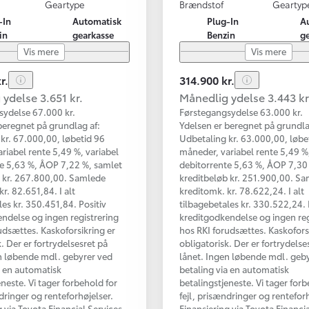
Geartype
Brændstof
Geartyp
-In
Automatisk
Plug-In
A
in
gearkasse
Benzin
g
Vis mere
Vis mere
r.
314.900 kr.
ydelse 3.651 kr.
Månedlig ydelse 3.443 kr
sydelse 67.000 kr.
Førstegangsydelse 63.000 kr.
beregnet på grundlag af:
Ydelsen er beregnet på grundla
kr. 67.000,00, løbetid 96
Udbetaling kr. 63.000,00, løbe
riabel rente 5,49 %, variabel
måneder, variabel rente 5,49 %,
e 5,63 %, ÅOP 7,22 %, samlet
debitorrente 5,63 %, ÅOP 7,30
b kr. 267.800,00. Samlede
kreditbeløb kr. 251.900,00. S
r. 82.651,84. I alt
kreditomk. kr. 78.622,24. I alt
les kr. 350.451,84. Positiv
tilbagebetales kr. 330.522,24. 
ndelse og ingen registrering
kreditgodkendelse og ingen reg
udsættes. Kaskoforsikring er
hos RKI forudsættes. Kaskofors
. Der er fortrydelsesret på
obligatorisk. Der er fortrydelse
n løbende mdl. gebyrer ved
lånet. Ingen løbende mdl. geb
a en automatisk
betaling via en automatisk
eneste. Vi tager forbehold for
betalingstjeneste. Vi tager forb
ndringer og renteforhøjelser.
fejl, prisændringer og renteforh
g via Toyota Financial Services
Finansiering via Toyota Financi