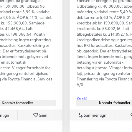
beregnet på grundlag af:
Ydelsen er beregnet på grundla
kr. 39.000,00, løbetid 96
Udbetaling kr. 40.000,00, løbe
riabel rente 3,99 %, variabel
måneder, variabel rente 5,49 %,
e 4,06 %, ÅOP 6,41 %, samlet
debitorrente 5,63 %, ÅOP 8,01
 kr. 155.900,00. Samlede
kreditbeløb kr. 159.890,00. S
kr. 42.468,64. I alt
kreditomk. kr. 55.002,16. I alt
les kr. 198.368,64. Positiv
tilbagebetales kr. 214.892,16. P
ndelse og ingen registrering
kreditgodkendelse og ingen reg
udsættes. Kaskoforsikring er
hos RKI forudsættes. Kaskofors
. Der er fortrydelsesret på
obligatorisk. Der er fortrydelse
n løbende mdl. gebyrer ved
lånet. Ingen løbende mdl. geb
a en automatisk
betaling via en automatisk
eneste. Vi tager forbehold for
betalingstjeneste. Vi tager forb
ndringer og renteforhøjelser.
fejl, prisændringer og renteforh
g via Toyota Financial Services
Finansiering via Toyota Financi
A/S.
Vælg bil
Kontakt forhandler
Kontakt forhandler
nlign
Gem
Sammenlign