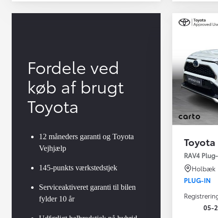
Fordele ved
køb af brugt
Toyota
12 måneders garanti og Toyota
Toyota
Vejhjælp
Yaris
RAV4 Plug-i
HYBRID
145-punkts værkstedstjek
Holbæk
PLUG-IN
Serviceaktiveret garanti til bilen
Registrerin
fylder 10 år
05-2