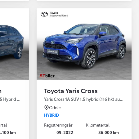
n
Toyota Yaris Cross
5 Hybrid (306 hk) aut. gear AWD-i H3 - Comfort - Premium
Yaris Cross 1A SUV 1.5 hybrid (116 hk) aut. gear Sty
Odder
HYBRID
rtal
Registreringsår
Kilometertal
4.100 km
09-2022
36.000 km