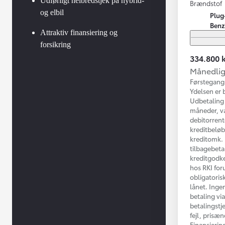
Udførligt helbredstjek på hybrid-
Brændstof
og elbil
Plug
Benz
Attraktiv finansiering og
forsikring
334.800 k
Månedlig 
Førstegang
Ydelsen er 
Udbetaling 
måneder, va
debitorrent
kreditbelø
kreditomk. k
tilbagebeta
kreditgodke
hos RKI for
obligatorisk
lånet. Inge
betaling vi
betalingstj
fejl, prisæ
Finansierin