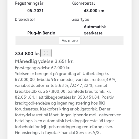
Registreringsår
Kilometertal
05-2021
48.000 km
Brændstof
Geartype
Automatisk
Plug-In Benzin
gearkasse
Vis mere
334.800 kr.
Månedlig ydelse 3.651 kr.
Førstegangsydelse 67.000 kr.
Ydelsen er beregnet på grundlag af: Udbetaling kr.
67.000,00, løbetid 96 måneder, variabel rente 5,49 %,
variabel debitorrente 5,63 %, ÅOP 7,22 %, samlet
kreditbeløb kr. 267.800,00. Samlede kreditomk. kr.
82.651,84. I alt tilbagebetales kr. 350.451,84. Positiv
kreditgodkendelse og ingen registrering hos RKI
forudsættes. Kaskoforsikring er obligatorisk. Der er
fortrydelsesret på lånet. Ingen løbende mdl. gebyrer ved
betaling via en automatisk betalingstjeneste. Vi tager
forbehold for fejl, prisændringer og renteforhøjelser.
Finansiering via Toyota Financial Services A/S.