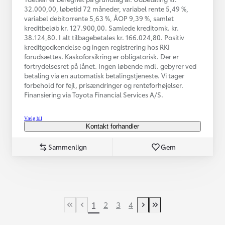
32.000,00, løbetid 72 måneder, variabel rente 5,49 %,
variabel debitorrente 5,63 %, ÅOP 9,39 %, samlet
kreditbeløb kr. 127.900,00. Samlede kreditomk. kr.
38.124,80. I alt tilbagebetales kr. 166.024,80. Positiv
kreditgodkendelse og ingen registrering hos RKI
forudsættes. Kaskoforsikring er obligatorisk. Der er
fortrydelsesret på lånet. Ingen løbende mdl. gebyrer ved
betaling via en automatisk betalingstjeneste. Vi tager
forbehold for fejl, prisændringer og renteforhøjelser.
Finansiering via Toyota Financial Services A/S.
Vælg bil
Kontakt forhandler
Sammenlign
Gem
1
2
3
4
First Page
Tidligere side
Næste side
Last Page