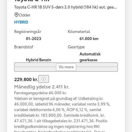
Toyota C-HR 1B SUV 5-dørs 2.0 hybrid (184 hk) aut. gear C-HIC
Odder
HYBRID
Registreringsår
Kilometertal
01-2023
61.000 km
Brændstof
Geartype
Automatisk
Hybrid Benzin
gearkasse
Vis mere
229.800 kr.
Månedlig ydelse 2.411 kr.
Førstegangsydelse 46.000 kr.
Ydelsen er beregnet på grundlag af: Udbetaling kr.
46.000,00, løbetid 96 måneder, variabel rente 3,99 %,
variabel debitorrente 4,06 %, ÅOP 6,12 %, samlet
kreditbeløb kr. 183.800,00. Samlede kreditomk. kr.
47.671,36. I alt tilbagebetales kr. 231.471,36. Positiv
kreditgodkendelse og ingen registrering hos RKI
forudsættes. Kaskoforsikring er obligatorisk. Der er