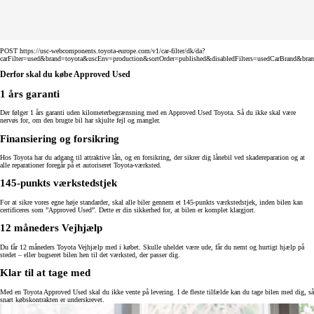
POST https://usc-webcomponents.toyota-europe.com/v1/car-filter/dk/da?
carFilter=used&brand=toyota&uscEnv=production&sortOrder=published&disabledFilters=usedCarBrand&bra
Derfor skal du købe Approved Used
1 års garanti
Der følger 1 års garanti uden kilometerbegrænsning med en Approved Used Toyota. Så du ikke skal være
nervøs for, om den brugte bil har skjulte fejl og mangler.
Finansiering og forsikring
Hos Toyota har du adgang til attraktive lån, og en forsikring, der sikrer dig lånebil ved skadereparation og at
alle reparationer foregår på et autoriseret Toyota-værksted.
145-punkts værkstedstjek
For at sikre vores egne høje standarder, skal alle biler gennem et 145-punkts værkstedstjek, inden bilen kan
certificeres som ”Approved Used”. Dette er din sikkerhed for, at bilen er komplet klargjort.
12 måneders Vejhjælp
Du får 12 måneders Toyota Vejhjælp med i købet. Skulle uheldet være ude, får du nemt og hurtigt hjælp på
stedet – eller bugseret bilen hen til det værksted, der passer dig.
Klar til at tage med
Med en Toyota Approved Used skal du ikke vente på levering. I de fleste tilfælde kan du tage bilen med dig, så
snart købskontrakten er underskrevet.