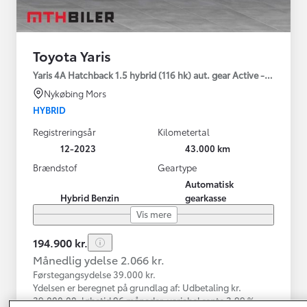
Toyota Yaris
Yaris 4A Hatchback 1.5 hybrid (116 hk) aut. gear Active - Technolo
Nykøbing Mors
HYBRID
Registreringsår
Kilometertal
12-2023
43.000 km
Brændstof
Geartype
Automatisk
Hybrid Benzin
gearkasse
Vis mere
194.900 kr.
Månedlig ydelse 2.066 kr.
Førstegangsydelse 39.000 kr.
Ydelsen er beregnet på grundlag af: Udbetaling kr.
39.000,00, løbetid 96 måneder, variabel rente 3,99 %,