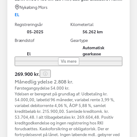
Nykøbing Mors
EL
Registreringsår
Kilometertal
05-2025
56.262 km
Brændstof
Geartype
Automatisk
El
gearkasse
Vis mere
269.900 kr.
Månedlig ydelse 2.808 kr.
Førstegangsydelse 54.000 kr.
Ydelsen er beregnet på grundlag af: Udbetaling kr.
54.000,00, løbetid 96 måneder, variabel rente 3,99 %,
variabel debitorrente 4,06 %, ÅOP 5,88 %, samlet
kreditbeløb kr. 215.900,00. Samlede kreditomk. kr.
53.704,48. I alt tilbagebetales kr. 269.604,48. Positiv
kreditgodkendelse og ingen registrering hos RKI
forudsættes. Kaskoforsikring er obligatorisk. Der er
fortrydelsesret på lånet. Ingen løbende mdl. gebyrer ved