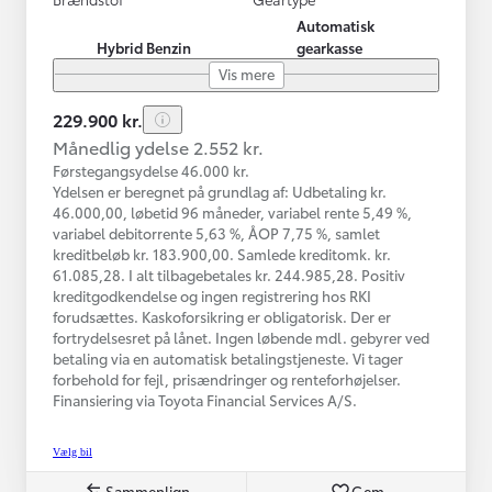
Automatisk
Hybrid Benzin
gearkasse
Vis mere
229.900 kr.
Månedlig ydelse 2.552 kr.
Førstegangsydelse 46.000 kr.
Ydelsen er beregnet på grundlag af: Udbetaling kr.
46.000,00, løbetid 96 måneder, variabel rente 5,49 %,
variabel debitorrente 5,63 %, ÅOP 7,75 %, samlet
kreditbeløb kr. 183.900,00. Samlede kreditomk. kr.
61.085,28. I alt tilbagebetales kr. 244.985,28. Positiv
kreditgodkendelse og ingen registrering hos RKI
forudsættes. Kaskoforsikring er obligatorisk. Der er
fortrydelsesret på lånet. Ingen løbende mdl. gebyrer ved
betaling via en automatisk betalingstjeneste. Vi tager
forbehold for fejl, prisændringer og renteforhøjelser.
Finansiering via Toyota Financial Services A/S.
Vælg bil
Sammenlign
Gem