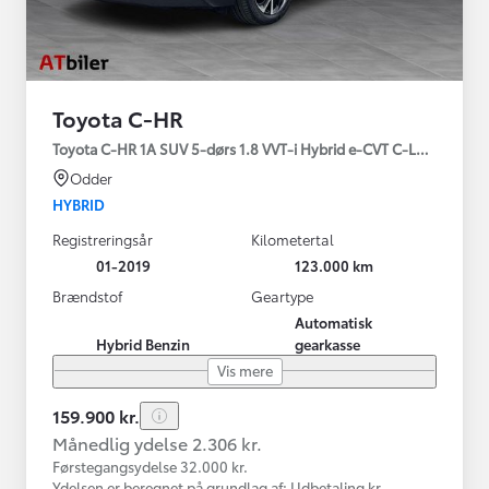
Toyota C-HR
Toyota C-HR 1A SUV 5-dørs 1.8 VVT-i Hybrid e-CVT C-LUB - SMAR
Odder
HYBRID
Registreringsår
Kilometertal
01-2019
123.000 km
Brændstof
Geartype
Automatisk
Hybrid Benzin
gearkasse
Vis mere
159.900 kr.
Månedlig ydelse 2.306 kr.
Førstegangsydelse 32.000 kr.
Ydelsen er beregnet på grundlag af: Udbetaling kr.