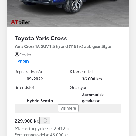
Toyota Yaris Cross
Yaris Cross 1A SUV 1.5 hybrid (116 hk) aut. gear Style
Odder
HYBRID
Registreringsår
Kilometertal
09-2022
36.000 km
Brændstof
Geartype
Automatisk
Hybrid Benzin
gearkasse
Vis mere
229.900 kr.
Månedlig ydelse 2.412 kr.
Førstegangsydelse 46.000 kr.