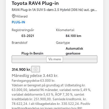
Toyota RAV4 Plug-in
RAV4 Plug-in 1A SUV 5-dørs 2.5 Hybrid (306 hk) aut. gear AWD-i
Hillerød
PLUG-IN
Registreringsår
Kilometertal
03-2021
84.100 km
Brændstof
Geartype
Automatisk
Plug-In Benzin
gearkasse
Vis mere
314.900 kr.
Månedlig ydelse 3.443 kr.
Førstegangsydelse 63.000 kr.
Ydelsen er beregnet på grundlag af: Udbetaling kr.
63.000,00, løbetid 96 måneder, variabel rente 5,49 %,
variabel debitorrente 5,63 %, ÅOP 7,30 %, samlet
kreditbeløb kr. 251.900,00. Samlede kreditomk. kr.
78.622,24. I alt tilbagebetales kr. 330.522,24. Positiv
kreditgodkendelse og ingen registrering hos RKI