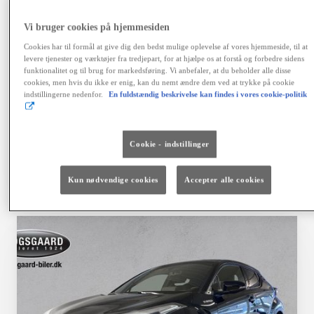
variabel debitorrente 4,06 %, ÅOP 6,41 %, samlet
kreditbeløb kr. 155.900,00. Samlede kreditomk. kr.
Vi bruger cookies på hjemmesiden
42.468,64. I alt tilbagebetales kr. 198.368,64. Positiv
kreditgodkendelse og ingen registrering hos RKI
Cookies har til formål at give dig den bedst mulige oplevelse af vores hjemmeside, til at
forudsættes. Kaskoforsikring er obligatorisk. Der er
levere tjenester og værktøjer fra tredjepart, for at hjælpe os at forstå og forbedre sidens
fortrydelsesret på lånet. Ingen løbende mdl. gebyrer ved
funktionalitet og til brug for markedsføring. Vi anbefaler, at du beholder alle disse
cookies, men hvis du ikke er enig, kan du nemt ændre dem ved at trykke på cookie
betaling via en automatisk betalingstjeneste. Vi tager
indstillingerne nedenfor.
En fuldstændig beskrivelse kan findes i vores cookie-politik
forbehold for fejl, prisændringer og renteforhøjelser.
Finansiering via Toyota Financial Services A/S.
Cookie - indstillinger
Vælg bil
Kontakt forhandler
Kun nødvendige cookies
Accepter alle cookies
Sammenlign
Gem