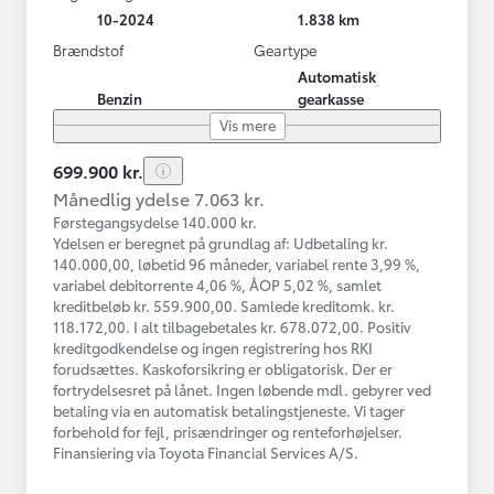
10-2024
1.838 km
Brændstof
Geartype
Automatisk
Benzin
gearkasse
Vis mere
699.900 kr.
Månedlig ydelse 7.063 kr.
Førstegangsydelse 140.000 kr.
Ydelsen er beregnet på grundlag af: Udbetaling kr.
140.000,00, løbetid 96 måneder, variabel rente 3,99 %,
variabel debitorrente 4,06 %, ÅOP 5,02 %, samlet
kreditbeløb kr. 559.900,00. Samlede kreditomk. kr.
118.172,00. I alt tilbagebetales kr. 678.072,00. Positiv
kreditgodkendelse og ingen registrering hos RKI
forudsættes. Kaskoforsikring er obligatorisk. Der er
fortrydelsesret på lånet. Ingen løbende mdl. gebyrer ved
betaling via en automatisk betalingstjeneste. Vi tager
forbehold for fejl, prisændringer og renteforhøjelser.
Finansiering via Toyota Financial Services A/S.