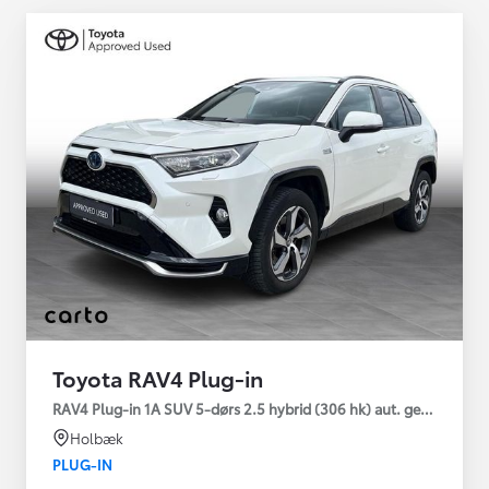
Toyota RAV4 Plug-in
RAV4 Plug-in 1A SUV 5-dørs 2.5 hybrid (306 hk) aut. gear AWD-i
Holbæk
PLUG-IN