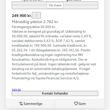
Vis mere
249.900 kr.
Månedlig ydelse 2.762 kr.
Førstegangsydelse 50.000 kr.
Ydelsen er beregnet på grundlag af: Udbetaling kr.
50.000,00, løbetid 96 måneder, variabel rente 5,49 %,
variabel debitorrente 5,63 %, ÅOP 7,62 %, samlet
kreditbeløb kr. 199.900,00. Samlede kreditomk. kr.
65.262,56. I alt tilbagebetales kr. 265.162,56. Positiv
kreditgodkendelse og ingen registrering hos RKI
forudsættes. Kaskoforsikring er obligatorisk. Der er
fortrydelsesret på lånet. Ingen løbende mdl. gebyrer ved
betaling via en automatisk betalingstjeneste. Vi tager
forbehold for fejl, prisændringer og renteforhøjelser.
Finansiering via Toyota Financial Services A/S.
Vælg bil
Kontakt forhandler
Sammenlign
Gem