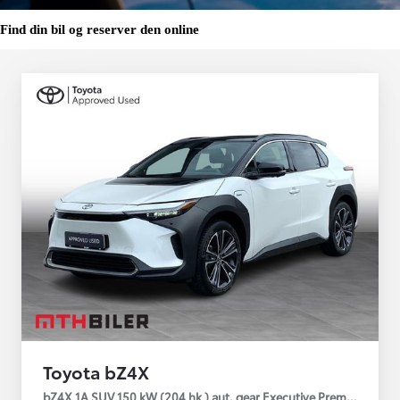
Find din bil og reserver den online
Toyota bZ4X
bZ4X 1A SUV 150 kW (204 hk ) aut. gear Executive Premium