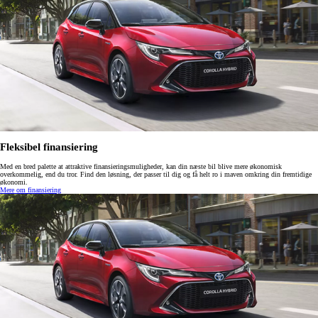
Fleksibel finansiering
Med en bred palette at attraktive finansieringsmuligheder, kan din næste bil blive mere økonomisk
overkommelig, end du tror. Find den løsning, der passer til dig og få helt ro i maven omkring din fremtidige
økonomi.
Mere om finansiering