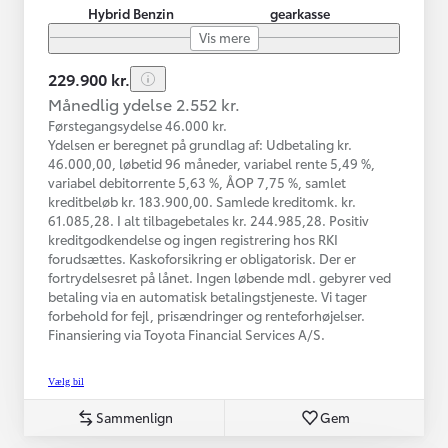
Hybrid Benzin
gearkasse
Vis mere
229.900 kr.
Månedlig ydelse 2.552 kr.
Førstegangsydelse 46.000 kr.
Ydelsen er beregnet på grundlag af: Udbetaling kr.
46.000,00, løbetid 96 måneder, variabel rente 5,49 %,
variabel debitorrente 5,63 %, ÅOP 7,75 %, samlet
kreditbeløb kr. 183.900,00. Samlede kreditomk. kr.
61.085,28. I alt tilbagebetales kr. 244.985,28. Positiv
kreditgodkendelse og ingen registrering hos RKI
forudsættes. Kaskoforsikring er obligatorisk. Der er
fortrydelsesret på lånet. Ingen løbende mdl. gebyrer ved
betaling via en automatisk betalingstjeneste. Vi tager
forbehold for fejl, prisændringer og renteforhøjelser.
Finansiering via Toyota Financial Services A/S.
Vælg bil
Sammenlign
Gem