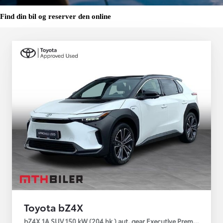
Find din bil og reserver den online
Toyota bZ4X
bZ4X 1A SUV 150 kW (204 hk ) aut. gear Executive Premium