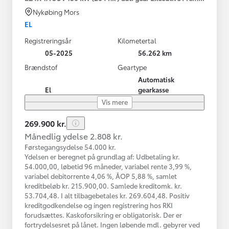
Nykøbing Mors
EL
Registreringsår
Kilometertal
05-2025
56.262 km
Brændstof
Geartype
Automatisk
El
gearkasse
Vis mere
269.900 kr.
Månedlig ydelse 2.808 kr.
Førstegangsydelse 54.000 kr.
Ydelsen er beregnet på grundlag af: Udbetaling kr.
54.000,00, løbetid 96 måneder, variabel rente 3,99 %,
variabel debitorrente 4,06 %, ÅOP 5,88 %, samlet
kreditbeløb kr. 215.900,00. Samlede kreditomk. kr.
53.704,48. I alt tilbagebetales kr. 269.604,48. Positiv
kreditgodkendelse og ingen registrering hos RKI
forudsættes. Kaskoforsikring er obligatorisk. Der er
fortrydelsesret på lånet. Ingen løbende mdl. gebyrer ved