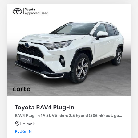
Toyota RAV4 Plug-in
RAV4 Plug-in 1A SUV 5-dørs 2.5 hybrid (306 hk) aut. gear AWD-i
Holbæk
PLUG-IN