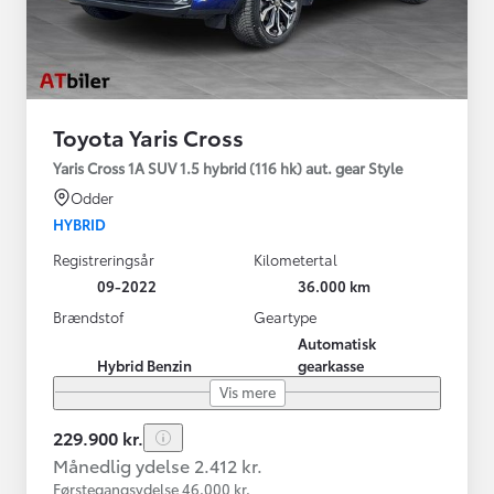
Toyota Yaris Cross
Yaris Cross 1A SUV 1.5 hybrid (116 hk) aut. gear Style
Odder
HYBRID
Registreringsår
Kilometertal
09-2022
36.000 km
Brændstof
Geartype
Automatisk
Hybrid Benzin
gearkasse
Vis mere
229.900 kr.
Månedlig ydelse 2.412 kr.
Førstegangsydelse 46.000 kr.