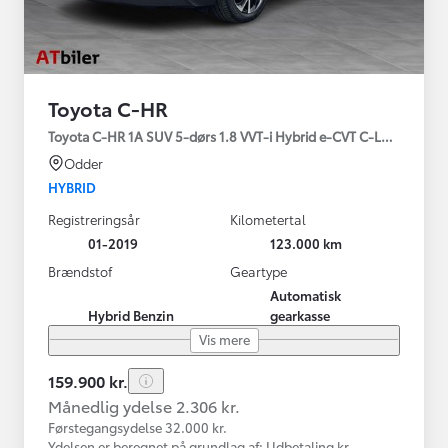
Toyota C-HR
Toyota C-HR 1A SUV 5-dørs 1.8 VVT-i Hybrid e-CVT C-LUB - SMAR
Odder
HYBRID
Registreringsår
Kilometertal
01-2019
123.000 km
Brændstof
Geartype
Automatisk
Hybrid Benzin
gearkasse
Vis mere
159.900 kr.
Månedlig ydelse 2.306 kr.
Førstegangsydelse 32.000 kr.
Ydelsen er beregnet på grundlag af: Udbetaling kr.