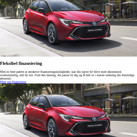
Fleksibel finansiering
Med en bred palette at attraktive finansieringsmuligheder, kan din næste bil blive mere økonomisk
overkommelig, end du tror. Find den løsning, der passer til dig og få helt ro i maven omkring din fremtidige
økonomi.
Mere om finansiering