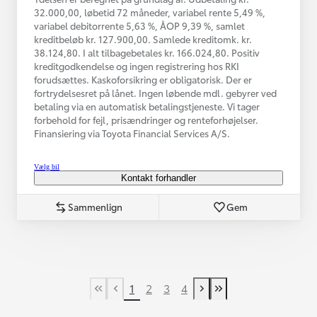
32.000,00, løbetid 72 måneder, variabel rente 5,49 %,
variabel debitorrente 5,63 %, ÅOP 9,39 %, samlet
kreditbeløb kr. 127.900,00. Samlede kreditomk. kr.
38.124,80. I alt tilbagebetales kr. 166.024,80. Positiv
kreditgodkendelse og ingen registrering hos RKI
forudsættes. Kaskoforsikring er obligatorisk. Der er
fortrydelsesret på lånet. Ingen løbende mdl. gebyrer ved
betaling via en automatisk betalingstjeneste. Vi tager
forbehold for fejl, prisændringer og renteforhøjelser.
Finansiering via Toyota Financial Services A/S.
Vælg bil
Kontakt forhandler
Sammenlign
Gem
1
2
3
4
First Page
Tidligere side
Næste side
Last Page