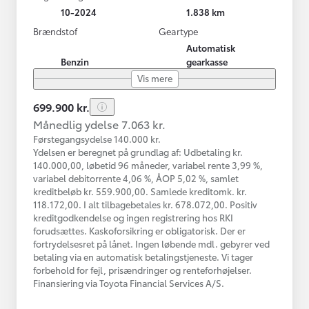
10-2024
1.838 km
Brændstof
Geartype
Automatisk
Benzin
gearkasse
Vis mere
699.900 kr.
Månedlig ydelse 7.063 kr.
Førstegangsydelse 140.000 kr.
Ydelsen er beregnet på grundlag af: Udbetaling kr.
140.000,00, løbetid 96 måneder, variabel rente 3,99 %,
variabel debitorrente 4,06 %, ÅOP 5,02 %, samlet
kreditbeløb kr. 559.900,00. Samlede kreditomk. kr.
118.172,00. I alt tilbagebetales kr. 678.072,00. Positiv
kreditgodkendelse og ingen registrering hos RKI
forudsættes. Kaskoforsikring er obligatorisk. Der er
fortrydelsesret på lånet. Ingen løbende mdl. gebyrer ved
betaling via en automatisk betalingstjeneste. Vi tager
forbehold for fejl, prisændringer og renteforhøjelser.
Finansiering via Toyota Financial Services A/S.