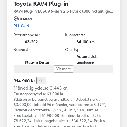
Toyota RAV4 Plug-in
RAV4 Plug-in 1A SUV 5-dørs 2.5 Hybrid (306 hk) aut. gear AWD-i
Hillerød
PLUG-IN
Registreringsår
Kilometertal
03-2021
84.100 km
Brændstof
Geartype
Automatisk
Plug-In Benzin
gearkasse
Vis mere
314.900 kr.
Månedlig ydelse 3.443 kr.
Førstegangsydelse 63.000 kr.
Ydelsen er beregnet på grundlag af: Udbetaling kr.
63.000,00, løbetid 96 måneder, variabel rente 5,49 %,
variabel debitorrente 5,63 %, ÅOP 7,30 %, samlet
kreditbeløb kr. 251.900,00. Samlede kreditomk. kr.
78.622,24. I alt tilbagebetales kr. 330.522,24. Positiv
kreditgodkendelse og ingen registrering hos RKI