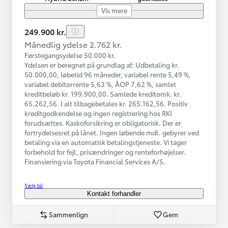
Vis mere
249.900 kr.
Månedlig ydelse 2.762 kr.
Førstegangsydelse 50.000 kr.
Ydelsen er beregnet på grundlag af: Udbetaling kr.
50.000,00, løbetid 96 måneder, variabel rente 5,49 %,
variabel debitorrente 5,63 %, ÅOP 7,62 %, samlet
kreditbeløb kr. 199.900,00. Samlede kreditomk. kr.
65.262,56. I alt tilbagebetales kr. 265.162,56. Positiv
kreditgodkendelse og ingen registrering hos RKI
forudsættes. Kaskoforsikring er obligatorisk. Der er
fortrydelsesret på lånet. Ingen løbende mdl. gebyrer ved
betaling via en automatisk betalingstjeneste. Vi tager
forbehold for fejl, prisændringer og renteforhøjelser.
Finansiering via Toyota Financial Services A/S.
Vælg bil
Kontakt forhandler
Sammenlign
Gem