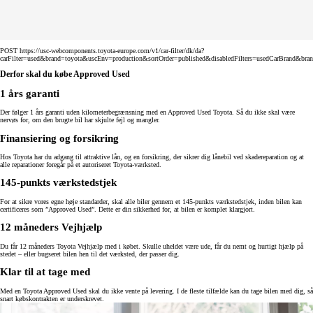
POST https://usc-webcomponents.toyota-europe.com/v1/car-filter/dk/da?
carFilter=used&brand=toyota&uscEnv=production&sortOrder=published&disabledFilters=usedCarBrand&bra
Derfor skal du købe Approved Used
1 års garanti
Der følger 1 års garanti uden kilometerbegrænsning med en Approved Used Toyota. Så du ikke skal være
nervøs for, om den brugte bil har skjulte fejl og mangler.
Finansiering og forsikring
Hos Toyota har du adgang til attraktive lån, og en forsikring, der sikrer dig lånebil ved skadereparation og at
alle reparationer foregår på et autoriseret Toyota-værksted.
145-punkts værkstedstjek
For at sikre vores egne høje standarder, skal alle biler gennem et 145-punkts værkstedstjek, inden bilen kan
certificeres som ”Approved Used”. Dette er din sikkerhed for, at bilen er komplet klargjort.
12 måneders Vejhjælp
Du får 12 måneders Toyota Vejhjælp med i købet. Skulle uheldet være ude, får du nemt og hurtigt hjælp på
stedet – eller bugseret bilen hen til det værksted, der passer dig.
Klar til at tage med
Med en Toyota Approved Used skal du ikke vente på levering. I de fleste tilfælde kan du tage bilen med dig, så
snart købskontrakten er underskrevet.