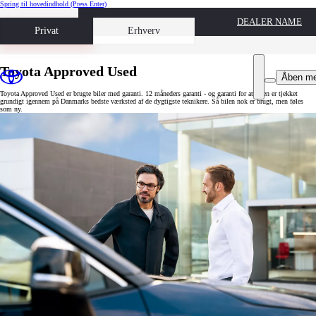
Spring til hovedindhold
(Press Enter)
DEALER NAME
Book prøvetur
Privat
Erhverv
Toyota Approved Used
Åben m
Toyota Approved Used er brugte biler med garanti. 12 måneders garanti - og garanti for at bilen er tjekket
grundigt igennem på Danmarks bedste værksted af de dygtigste teknikere. Så bilen nok er brugt, men føles
som ny.