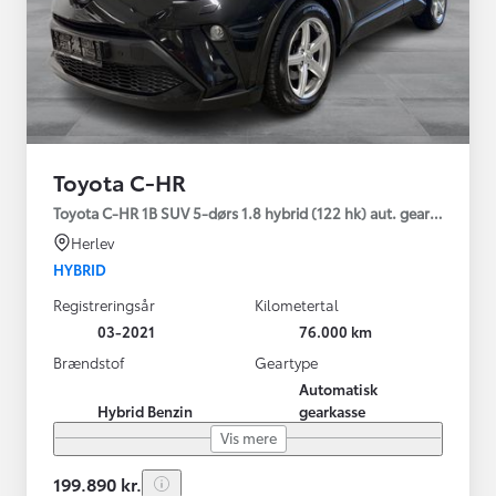
Toyota C-HR
Toyota C-HR 1B SUV 5-dørs 1.8 hybrid (122 hk) aut. gear C-LUB -
Herlev
HYBRID
Registreringsår
Kilometertal
03-2021
76.000 km
Brændstof
Geartype
Automatisk
Hybrid Benzin
gearkasse
Vis mere
199.890 kr.