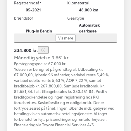
Registreringsår
Kilometertal
05-2021
48.000 km
Brændstof
Geartype
Automatisk
Plug-In Benzin
gearkasse
Vis mere
334.800 kr.
Månedlig ydelse 3.651 kr.
Førstegangsydelse 67.000 kr.
Ydelsen er beregnet på grundlag af: Udbetaling kr.
67.000,00, løbetid 96 måneder, variabel rente 5,49 %,
variabel debitorrente 5,63 %, ÅOP 7,22 %, samlet
kreditbeløb kr. 267.800,00. Samlede kreditomk. kr.
82.651,84. I alt tilbagebetales kr. 350.451,84. Positiv
kreditgodkendelse og ingen registrering hos RKI
forudsættes. Kaskoforsikring er obligatorisk. Der er
fortrydelsesret på lånet. Ingen løbende mdl. gebyrer ved
betaling via en automatisk betalingstjeneste. Vi tager
forbehold for fejl, prisændringer og renteforhøjelser.
Finansiering via Toyota Financial Services A/S.