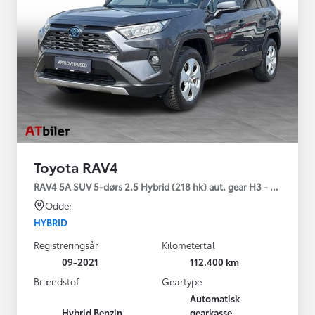
Toyota RAV4
RAV4 5A SUV 5-dørs 2.5 Hybrid (218 hk) aut. gear H3 - Comfort
Odder
HYBRID
Registreringsår
Kilometertal
09-2021
112.400 km
Brændstof
Geartype
Automatisk
Hybrid Benzin
gearkasse