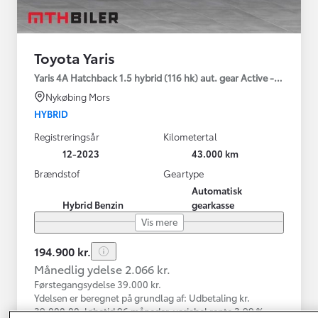
Toyota Yaris
Yaris 4A Hatchback 1.5 hybrid (116 hk) aut. gear Active - Technolo
Nykøbing Mors
HYBRID
Registreringsår
Kilometertal
12-2023
43.000 km
Brændstof
Geartype
Automatisk
Hybrid Benzin
gearkasse
Vis mere
194.900 kr.
Månedlig ydelse 2.066 kr.
Førstegangsydelse 39.000 kr.
Ydelsen er beregnet på grundlag af: Udbetaling kr.
39.000,00, løbetid 96 måneder, variabel rente 3,99 %,