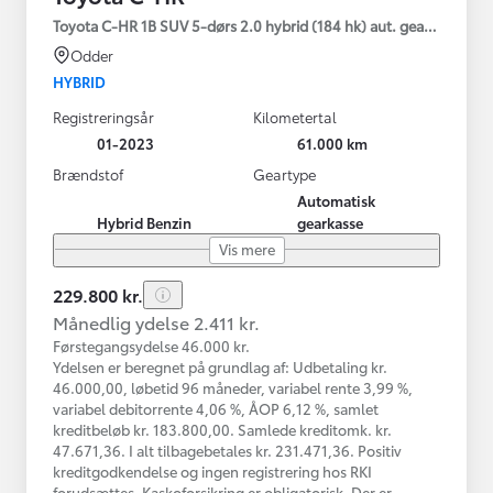
Toyota C-HR 1B SUV 5-dørs 2.0 hybrid (184 hk) aut. gear C-HIC
Odder
HYBRID
Registreringsår
Kilometertal
01-2023
61.000 km
Brændstof
Geartype
Automatisk
Hybrid Benzin
gearkasse
Vis mere
229.800 kr.
Månedlig ydelse 2.411 kr.
Førstegangsydelse 46.000 kr.
Ydelsen er beregnet på grundlag af: Udbetaling kr.
46.000,00, løbetid 96 måneder, variabel rente 3,99 %,
variabel debitorrente 4,06 %, ÅOP 6,12 %, samlet
kreditbeløb kr. 183.800,00. Samlede kreditomk. kr.
47.671,36. I alt tilbagebetales kr. 231.471,36. Positiv
kreditgodkendelse og ingen registrering hos RKI
forudsættes. Kaskoforsikring er obligatorisk. Der er