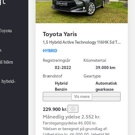
Toyota
Toyota Yaris
1,5 Hybrid Active Technology 116HK 5d Trinl. Gear
k
HYBRID
Registreringsår
Kilometertal
il bilen
02-2022
39.000 km
Brændstof
Geartype
å hybrid-
Hybrid
Automatisk
Benzin
gearkasse
Vis mere
229.900 kr.
Månedlig ydelse 2.552 kr.
Førstegangsydelse 46.000 kr.
Ydelsen er beregnet på grundlag af:
Udbetaling kr. 46.000,00, løbetid 96