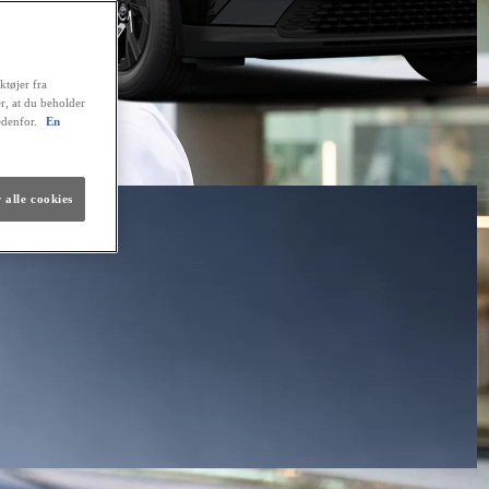
ktøjer fra
er, at du beholder
edenfor.
En
 alle cookies