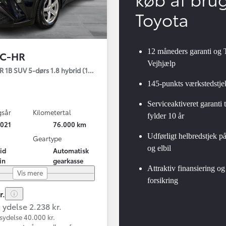
Toyota
12 måneders garanti og 
 C-HR
Vejhjælp
gy
 1B SUV 5-dørs 1.8 hybrid (122 hk) aut. gear C-LUB - Smart
145-punkts værkstedstje
Serviceaktiveret garanti t
gsår
Kilometertal
fylder 10 år
021
76.000 km
Udførligt helbredstjek p
Geartype
og elbil
id
Automatisk
in
gearkasse
Attraktiv finansiering og
Vis mere
forsikring
r.
ydelse 2.238 kr.
sydelse 40.000 kr.