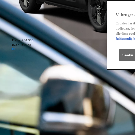
Vi bruger
Cookies har ti
tredjepart, fo
alle disse co
fuldstændig b
Fra kr. 234.990
bZ4X Touring
EL
Cookie -