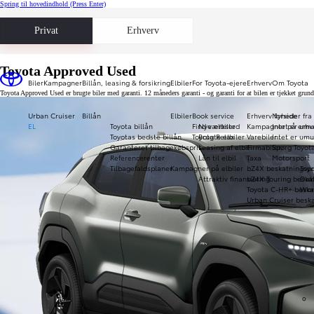
Spring til hovedindhold
(Press Enter)
Privat
Erhverv
Toyota Approved Used
Biler
Kampagner
Billån, leasing & forsikring
Elbiler
For Toyota-ejere
Erhverv
Om Toyota
Toyota Approved Used er brugte biler med garanti. 12 måneders garanti - og garanti for at bilen er tjekket gru
Urban Cruiser
Billån
Elbiler
Book service
Erhverv forside
Nyheder fra
EL
Toyota billån
Find værksted
Nye elbiler
Kampagner på erhve
Intet er umu
Toyotas bedste billån
Toyota Relax
Brugte elbiler
Varebiler
Intet er umu
Garanteret tilbagekøbspris
Leasing af elbil
Firmabiler
Spørg Toyot
Referencerenter
Lån til elbil
Taxa
Motorsport
Tilbagefaldsplaner
Kampagner på elbiler
bZ4X beskatningspr
Toy
Attraktiv finansiering
bZ4X Touring beska
Daka
Toyota C-HR+ beska
Wor
Urban Cruiser beska