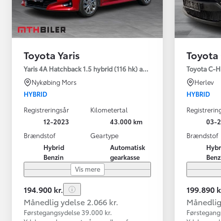
Toyota Yaris
Toyota
Yaris 4A Hatchback 1.5 hybrid (116 hk) aut. gear Active - Technolo
Toyota C-HR
Nykøbing Mors
Herlev
HYBRID
HYBRID
Registreringsår
Kilometertal
Registrerin
12-2023
43.000 km
03-2
Brændstof
Geartype
Brændstof
Hybrid
Automatisk
Hybr
Benzin
gearkasse
Benz
Vis mere
194.900 kr.
199.890 k
Månedlig ydelse 2.066 kr.
Månedlig 
Førstegangsydelse 39.000 kr.
Førstegang