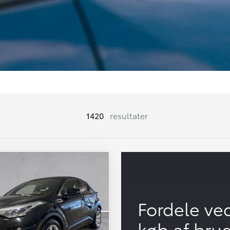
1420
resultater
Fordele ve
køb af bru