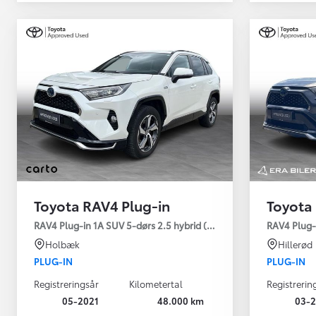
Toyota RAV4 Plug-in
Toyota
Yaris
RAV4 Plug-in 1A SUV 5-dørs 2.5 hybrid (306 hk) aut. gear AWD-i
RAV4 Plug-
HYBRID
Holbæk
Hillerød
PLUG-IN
PLUG-IN
Registreringsår
Kilometertal
Registrerin
05-2021
48.000 km
03-2