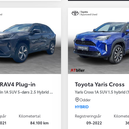
 RAV4 Plug-in
Toyota Yaris Cross
Den nye Yaris Cross
 H3 - Comfort
in 1A SUV 5-dørs 2.5 Hybrid (306 hk) aut. gear AWD-i H3 - Comfort - Pr
Yaris Cross 1A SUV 1.5 hybrid (1
Kommer snart
Odder
HYBRID
gsår
Kilometertal
Registreringsår
Kilomete
021
84.100 km
09-2022
3