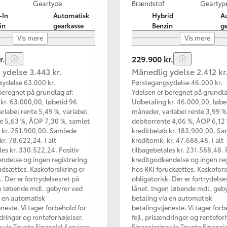
Geartype
Brændstof
Geartyp
-In
Automatisk
Hybrid
A
in
gearkasse
Benzin
g
Vis mere
Vis mere
r.
229.900 kr.
ydelse 3.443 kr.
Månedlig ydelse 2.412 kr
sydelse 63.000 kr.
Førstegangsydelse 46.000 kr.
beregnet på grundlag af:
Ydelsen er beregnet på grundla
kr. 63.000,00, løbetid 96
Udbetaling kr. 46.000,00, løbe
riabel rente 5,49 %, variabel
måneder, variabel rente 3,99 %,
e 5,63 %, ÅOP 7,30 %, samlet
debitorrente 4,06 %, ÅOP 6,12
 kr. 251.900,00. Samlede
kreditbeløb kr. 183.900,00. S
kr. 78.622,24. I alt
kreditomk. kr. 47.688,48. I alt
les kr. 330.522,24. Positiv
tilbagebetales kr. 231.588,48. 
ndelse og ingen registrering
kreditgodkendelse og ingen reg
udsættes. Kaskoforsikring er
hos RKI forudsættes. Kaskofors
. Der er fortrydelsesret på
obligatorisk. Der er fortrydelse
n løbende mdl. gebyrer ved
lånet. Ingen løbende mdl. geb
a en automatisk
betaling via en automatisk
eneste. Vi tager forbehold for
betalingstjeneste. Vi tager forb
ndringer og renteforhøjelser.
fejl, prisændringer og renteforh
g via Toyota Financial Services
Finansiering via Toyota Financi