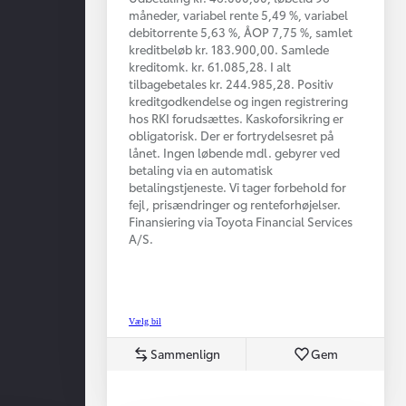
måneder, variabel rente 5,49 %, variabel
debitorrente 5,63 %, ÅOP 7,75 %, samlet
kreditbeløb kr. 183.900,00. Samlede
kreditomk. kr. 61.085,28. I alt
tilbagebetales kr. 244.985,28. Positiv
kreditgodkendelse og ingen registrering
hos RKI forudsættes. Kaskoforsikring er
obligatorisk. Der er fortrydelsesret på
lånet. Ingen løbende mdl. gebyrer ved
betaling via en automatisk
betalingstjeneste. Vi tager forbehold for
fejl, prisændringer og renteforhøjelser.
Finansiering via Toyota Financial Services
A/S.
Vælg bil
Sammenlign
Gem