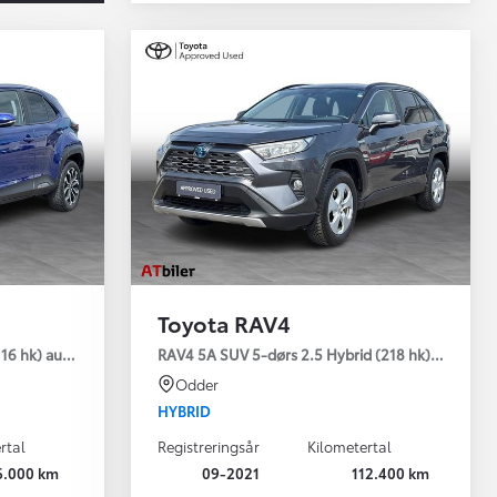
Toyota RAV4
emium
16 hk) aut. gear Style
RAV4 5A SUV 5-dørs 2.5 Hybrid (218 hk) aut. gear
Odder
HYBRID
rtal
Registreringsår
Kilometertal
6.000 km
09-2021
112.400 km