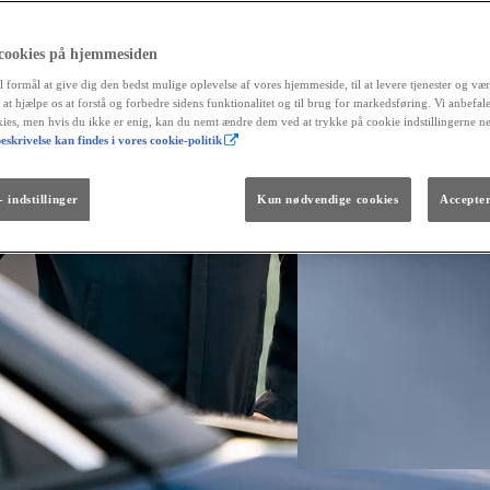
 cookies på hjemmesiden
l formål at give dig den bedst mulige oplevelse af vores hjemmeside, til at levere tjenester og vær
r at hjælpe os at forstå og forbedre sidens funktionalitet og til brug for markedsføring. Vi anbefal
okies, men hvis du ikke er enig, kan du nemt ændre dem ved at trykke på cookie indstillingerne n
eskrivelse kan findes i vores cookie-politik
Fra kr. 299.990
Den nye GR GT
The soul lives on.
 indstillinger
Kun nødvendige cookies
Accepter