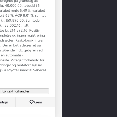
beregnet på grundlag af:
kr. 40.000,00, løbetid 96
riabel rente 5,49 %, variabel
e 5,63 %, ÅOP 8,01 %, samlet
 kr. 159.890,00. Samlede
r. 55.002,16. I alt
les kr. 214.892,16. Positiv
ndelse og ingen registrering
udsættes. Kaskoforsikring er
. Der er fortrydelsesret på
n løbende mdl. gebyrer ved
a en automatisk
eneste. Vi tager forbehold for
ndringer og renteforhøjelser.
g via Toyota Financial Services
Kontakt forhandler
nlign
Gem