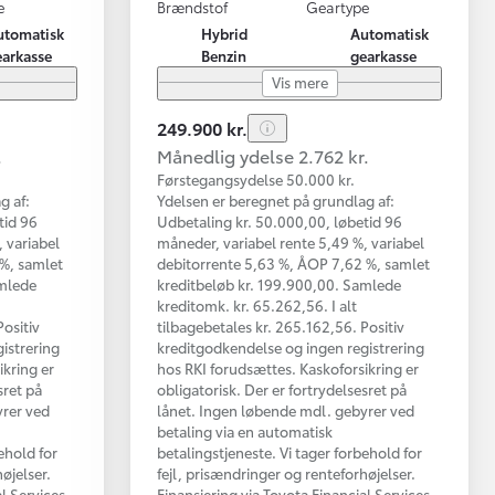
e
Brændstof
Geartype
utomatisk
Hybrid
Automatisk
earkasse
Benzin
gearkasse
Vis mere
249.900 kr.
.
Månedlig ydelse 2.762 kr.
Førstegangsydelse 50.000 kr.
g af:
Ydelsen er beregnet på grundlag af:
tid 96
Udbetaling kr. 50.000,00, løbetid 96
 variabel
måneder, variabel rente 5,49 %, variabel
 %, samlet
debitorrente 5,63 %, ÅOP 7,62 %, samlet
amlede
kreditbeløb kr. 199.900,00. Samlede
kreditomk. kr. 65.262,56. I alt
Positiv
tilbagebetales kr. 265.162,56. Positiv
istrering
kreditgodkendelse og ingen registrering
ikring er
hos RKI forudsættes. Kaskoforsikring er
sret på
obligatorisk. Der er fortrydelsesret på
yrer ved
lånet. Ingen løbende mdl. gebyrer ved
betaling via en automatisk
ehold for
betalingstjeneste. Vi tager forbehold for
øjelser.
fejl, prisændringer og renteforhøjelser.
al Services
Finansiering via Toyota Financial Services