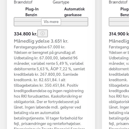
Brændstof
Geartype
Brændstof
Plug-In
Automatisk
Plug
Benzin
gearkasse
Benz
Vis mere
334.800 kr.
314.900 k
Månedlig ydelse 3.651 kr.
Månedlig 
Førstegangsydelse 67.000 kr.
Førstegang
Ydelsen er beregnet på grundlag af:
Ydelsen er 
Udbetaling kr. 67.000,00, løbetid 96
Udbetaling 
måneder, variabel rente 5,49 %, variabel
måneder, va
debitorrente 5,63 %, ÅOP 7,22 %, samlet
debitorrent
kreditbeløb kr. 267.800,00. Samlede
kreditbeløb
kreditomk. kr. 82.651,84. I alt
kreditomk. 
tilbagebetales kr. 350.451,84. Positiv
tilbagebeta
kreditgodkendelse og ingen registrering
kreditgodke
hos RKI forudsættes. Kaskoforsikring er
hos RKI for
obligatorisk. Der er fortrydelsesret på
obligatorisk
lånet. Ingen løbende mdl. gebyrer ved
lånet. Inge
betaling via en automatisk
betaling vi
betalingstjeneste. Vi tager forbehold for
betalingstj
fejl, prisændringer og renteforhøjelser.
fejl, prisæ
Finansiering via Toyota Financial Services
Finansierin