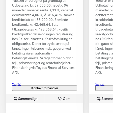
Ydelsen er beregnet på grundlag af:
Ydelsen er 
Udbetaling kr. 39.000,00, løbetid 96
Udbetaling 
måneder, variabel rente 3,99 %, variabel
måneder, va
debitorrente 4,06 %, ÅOP 6,41 %, samlet
debitorrent
kreditbeløb kr. 155.900,00. Samlede
kreditbeløb
kreditomk. kr. 42.468,64. I alt
kreditomk. k
tilbagebetales kr. 198.368,64. Positiv
tilbagebeta
kreditgodkendelse og ingen registrering
kreditgodke
hos RKI forudsættes. Kaskoforsikring er
hos RKI for
obligatorisk. Der er fortrydelsesret på
obligatorisk
lånet. Ingen løbende mdl. gebyrer ved
lånet. Inge
betaling via en automatisk
betaling vi
betalingstjeneste. Vi tager forbehold for
betalingstj
Fra kr. 349.990
fejl, prisændringer og renteforhøjelser.
fejl, prisæ
Finansiering via Toyota Financial Services
Finansierin
A/S.
A/S.
Vælg bil
Vælg bil
Kontakt forhandler
Sammenlign
Gem
Samme