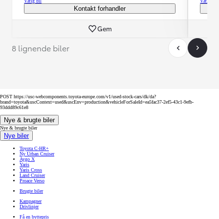
Vælg bil
Vælg bil
Kontakt forhandler
Gem
8 lignende biler
POST https://usc-webcomponents.toyota-europe.com/v1/used-stock-cars/dk/da?
brand=toyota&uscContext=used&uscEnv=production&vehicleForSaleId=ea5fac37-2ef5-43c1-9efb-
93ddd89c61e8
Nye & brugte biler
Nye & brugte biler
Nye biler
Toyota C-HR+
Ny Urban Cruiser
Aygo X
Yaris
Yaris Cross
Land Cruiser
Proace Verso
Brugte biler
Kampagner
Drivlinjer
Få en byttepris