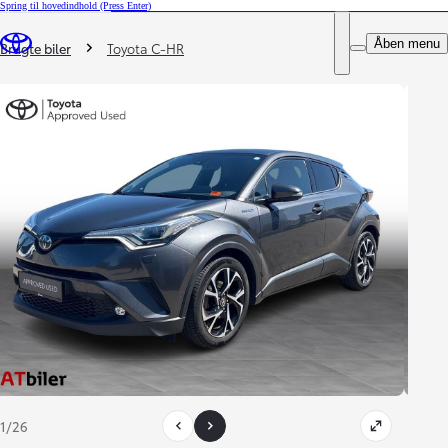
Spring til hovedindhold
(Press Enter)
DEALER NAME
Du er her
:
Åben menu
Book prøvetur
Brugte biler
Toyota C-HR
1/26