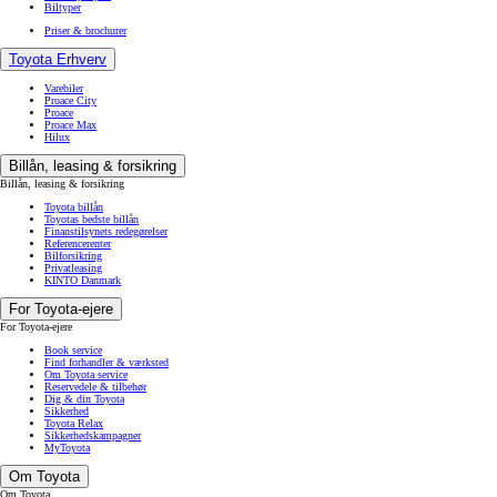
Biltyper
Priser & brochurer
Toyota Erhverv
Varebiler
Proace City
Proace
Proace Max
Hilux
Billån, leasing & forsikring
Billån, leasing & forsikring
Toyota billån
Toyotas bedste billån
Finanstilsynets redegørelser
Referencerenter
Bilforsikring
Privatleasing
KINTO Danmark
For Toyota-ejere
For Toyota-ejere
Book service
Find forhandler & værksted
Om Toyota service
Reservedele & tilbehør
Dig & din Toyota
Sikkerhed
Toyota Relax
Sikkerhedskampagner
MyToyota
Om Toyota
Om Toyota