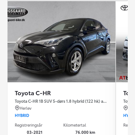
Toyota C-HR
Toy
Toyota C-HR 1B SUV 5-dørs 1.8 hybrid (122 hk) aut. gear C-LUB -
Toyot
Herlev
Od
HYBRID
HYBR
Registreringsår
Kilometertal
Regist
03-2021
76.000 km