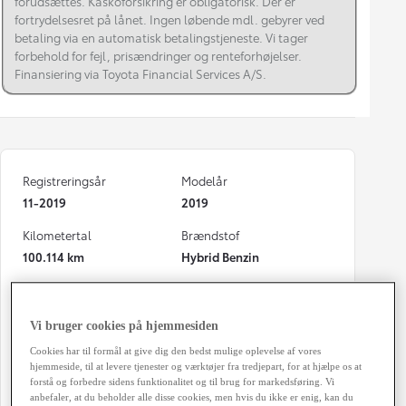
forudsættes. Kaskoforsikring er obligatorisk. Der er
fortrydelsesret på lånet. Ingen løbende mdl. gebyrer ved
betaling via en automatisk betalingstjeneste. Vi tager
forbehold for fejl, prisændringer og renteforhøjelser.
Finansiering via Toyota Financial Services A/S.
Registreringsår
Modelår
11-2019
2019
Kilometertal
Brændstof
100.114 km
Hybrid Benzin
Karosseri
Hestekræfter
Hatchback
122 HK
Vi bruger cookies på hjemmesiden
Co2 (blandet kørsel)
Geartype
Cookies har til formål at give dig den bedst mulige oplevelse af vores
86 g/km
Automatisk gearkasse
hjemmeside, til at levere tjenester og værktøjer fra tredjepart, for at hjælpe os at
forstå og forbedre sidens funktionalitet og til brug for markedsføring. Vi
Døre
Farve
anbefaler, at du beholder alle disse cookies, men hvis du ikke er enig, kan du