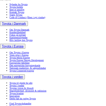
Nyheder fra Toyota
Toyota fordele
Intet er umuligt
Kontakt Toyota
Spørg Toyota
Code of Conduct
(Åben i nyt vindue)
Toyota i Danmark
Om Toyota Danmark
Kundetilfredshed
Fokus på miljøet
Karrieremuligheder
Bliv lærling hos Toyota
Toyota i Europa
Om Toyota i Europa
Vores rejse i Europa
Toyota Motor Europe
Toyota Europe Design Development
Europæiske fabrikker
Den europæiske forsyningskæde
Nationale marketing- & salgsselskaber
Toyota Connected Europa
Toyota i verden
Toyota til glæde for alle
Toyota i verden
Toyotas vision & filosofi
Mangfoldighed, diversitet & inklusion
Toyota kvalitet
Innovation
Derfor bør du vælge Toyota
Find Toyota-forhandler