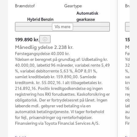
Brændstof
Geartype
Brænd
Automatisk
Hybrid Benzin
gearkasse
Vis mere
199.890 kr.
159.9
Månedlig ydelse 2.238 kr.
Måned
Førstegangsydelse 40.000 kr.
Første
Ydelsen er beregnet på grundlag af: Udbetaling kr.
Ydelse
40.000,00, løbetid 96 måneder, variabel rente 5,49
32.000
%, variabel debitorrente 5,63 %, ÅOP 8,01 %,
%, var
samlet kreditbeløb kr. 159.890,00. Samlede
samlet
kreditomk. kr. 55.002,16. I alt tilbagebetales kr.
kredit
214.892,16. Positiv kreditgodkendelse og ingen
166.02
registrering hos RKI forudsættes. Kaskoforsikring er
regist
obligatorisk. Der er fortrydelsesret på lånet. Ingen
obliga
løbende mdl. gebyrer ved betaling via en
løbend
automatisk betalingstjeneste. Vi tager forbehold
automa
for fejl, prisændringer og renteforhøjelser.
for fe
Finansiering via Toyota Financial Services A/S.
Finans