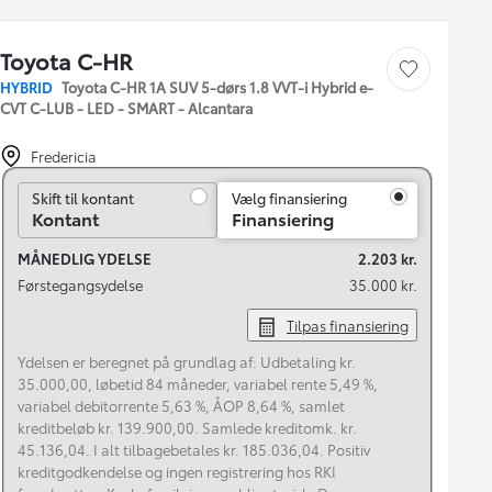
Toyota C-HR
Gem bil
HYBRID
Toyota C-HR 1A SUV 5-dørs 1.8 VVT-i Hybrid e-
CVT C-LUB - LED - SMART - Alcantara
Fredericia
Skift til kontant
Skift til kontant
Vælg finansiering
Kontant
Finansiering
MÅNEDLIG YDELSE
2.203 kr.
Førstegangsydelse
35.000 kr.
Tilpas finansiering
Ydelsen er beregnet på grundlag af: Udbetaling kr.
35.000,00, løbetid 84 måneder, variabel rente 5,49 %,
variabel debitorrente 5,63 %, ÅOP 8,64 %, samlet
kreditbeløb kr. 139.900,00. Samlede kreditomk. kr.
45.136,04. I alt tilbagebetales kr. 185.036,04. Positiv
kreditgodkendelse og ingen registrering hos RKI