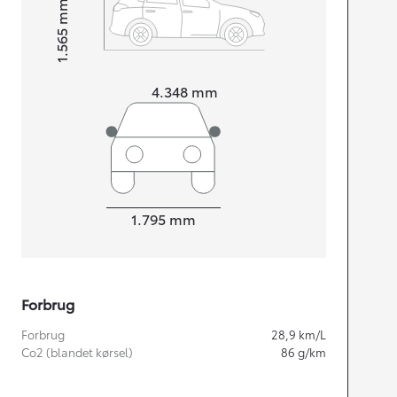
mm
1.565
Højt
Længde
4.348
mm
Bredde
1.795
mm
Forbrug
Forbrug
28,9
km/L
Co2 (blandet kørsel)
86
g/km