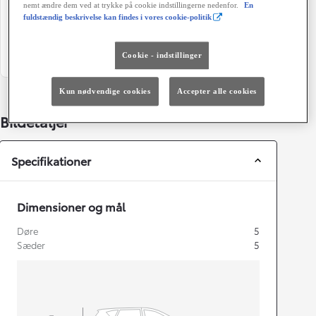
nemt ændre dem ved at trykke på cookie indstillingerne nedenfor.
En
5
Koksmetal
fuldstændig beskrivelse kan findes i vores cookie-politik
Grøn ejerafgift (årligt)
1.280 kr.
Cookie - indstillinger
Kun nødvendige cookies
Accepter alle cookies
Bildetaljer
Specifikationer
Dimensioner og mål
Døre
5
Sæder
5