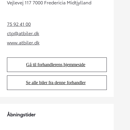
Vejlevej 117 7000 Fredericia Midtjylland
75 92 41 00
(Opens in new tab)
ctp@atbiler.dk
(Opens in new tab)
www.atbiler.dk
(Opens in new tab)
Gå til forhandlerens hjemmeside
(Opens in new tab)
Se alle biler fra denne forhandler
(Opens in new tab)
Åbningstider