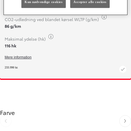
Kun nødvendige cookies
Accepter alle cookies
26,3 km/l
Brændstofi
CO2-udledning ved blandet kørsel WLTP (g/km)
86 g/km
Brændstofinfo
Maksimal ydelse (hk)
116 hk
Mere information
233.990 kr.
Farve
Gå til forrige
Gå ti