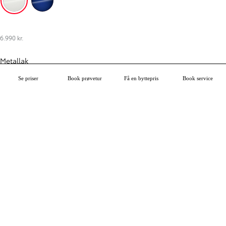
Pure White
Juniper Blue
6.990 kr.
Metallak
Se priser
Book prøvetur
Få en byttepris
Book service
Night Sky Black
Everest Green
Storm Grey
Celestite Grey
9.990 kr.
Premium-lak
Flame Red
Platinum Pearl White