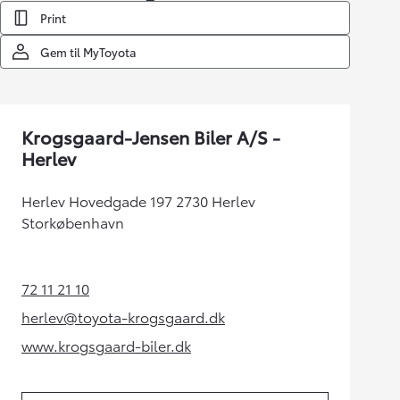
Print
Gem til MyToyota
Krogsgaard-Jensen Biler A/S -
Herlev
Herlev Hovedgade 197 2730 Herlev
Storkøbenhavn
72 11 21 10
(Opens in new tab)
herlev@toyota-krogsgaard.dk
(Opens in new tab)
www.krogsgaard-biler.dk
(Opens in new tab)