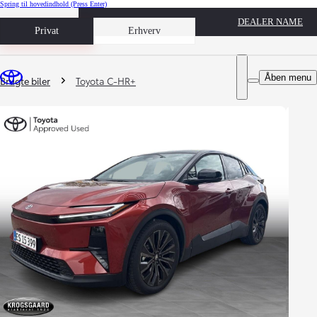
Spring til hovedindhold
(Press Enter)
DEALER NAME
Book prøvetur
Privat
Erhverv
Du er her
:
Åben menu
Brugte biler
Toyota C-HR+