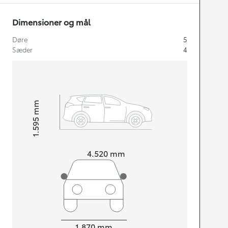
Dimensioner og mål
Døre
5
Sæder
4
mm
1.595
Højt
Længde
4.520
mm
Bredde
1.870
mm