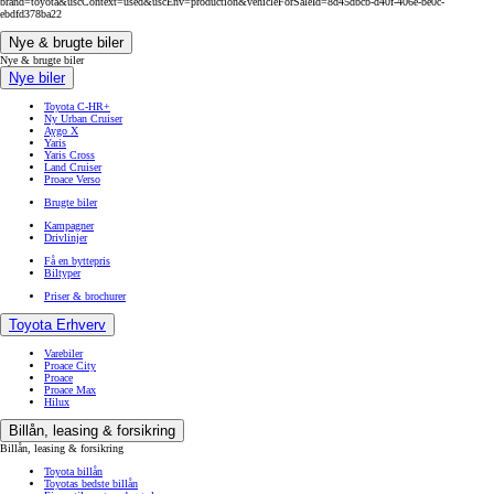
brand=toyota&uscContext=used&uscEnv=production&vehicleForSaleId=8d45dbcb-d40f-406e-be0c-
ebdfd378ba22
Nye & brugte biler
Nye & brugte biler
Nye biler
Toyota C-HR+
Ny Urban Cruiser
Aygo X
Yaris
Yaris Cross
Land Cruiser
Proace Verso
Brugte biler
Kampagner
Drivlinjer
Få en byttepris
Biltyper
Priser & brochurer
Toyota Erhverv
Varebiler
Proace City
Proace
Proace Max
Hilux
Billån, leasing & forsikring
Billån, leasing & forsikring
Toyota billån
Toyotas bedste billån