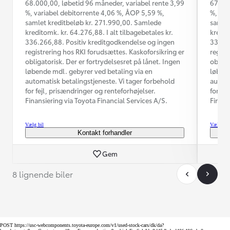
68.000,00, løbetid 96 måneder, variabel rente 3,99
67.000
%, variabel debitorrente 4,06 %, ÅOP 5,59 %,
%, var
samlet kreditbeløb kr. 271.990,00. Samlede
samlet
kreditomk. kr. 64.276,88. I alt tilbagebetales kr.
kredit
336.266,88. Positiv kreditgodkendelse og ingen
331.36
registrering hos RKI forudsættes. Kaskoforsikring er
regist
obligatorisk. Der er fortrydelsesret på lånet. Ingen
obliga
løbende mdl. gebyrer ved betaling via en
løbend
automatisk betalingstjeneste. Vi tager forbehold
automa
for fejl, prisændringer og renteforhøjelser.
for fe
Finansiering via Toyota Financial Services A/S.
Finans
Vælg bil
Vælg bil
Kontakt forhandler
Gem
8 lignende biler
POST https://usc-webcomponents.toyota-europe.com/v1/used-stock-cars/dk/da?