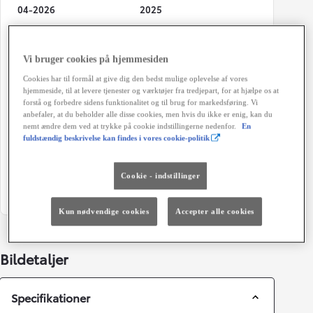
04-2026
2025
Kilometertal
Brændstof
3.000 km
El
Vi bruger cookies på hjemmesiden
Karosseri
Hestekræfter
Cookies har til formål at give dig den bedst mulige oplevelse af vores
hjemmeside, til at levere tjenester og værktøjer fra tredjepart, for at hjælpe os at
SUV 5-dørs
343 HK
forstå og forbedre sidens funktionalitet og til brug for markedsføring. Vi
anbefaler, at du beholder alle disse cookies, men hvis du ikke er enig, kan du
Geartype
Døre
nemt ændre dem ved at trykke på cookie indstillingerne nedenfor.
En
Automatisk gearkasse
5
fuldstændig beskrivelse kan findes i vores cookie-politik
Farve
Grøn ejerafgift (årligt)
M67 Metal Oxide/Attitide
920 kr.
Cookie - indstillinger
Black
Kun nødvendige cookies
Accepter alle cookies
Bildetaljer
Specifikationer