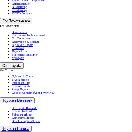
Finanstilsynets redegørelser
Referencerenter
Bilforsikring
Privatleasing
KINTO Danmark
For Toyota-ejere
For Toyota-ejere
Book service
Find forhandler & værksted
Om Toyota service
Reservedele & tilbehør
Dig & din Toyota
Sikkerhed
Toyota Relax
Sikkerhedskampagner
MyToyota
Om Toyota
Om Toyota
Nyheder fra Toyota
Toyota fordele
Intet er umuligt
Kontakt Toyota
Spørg Toyota
Code of Conduct
(Åben i nyt vindue)
Toyota i Danmark
Om Toyota Danmark
Kundetilfredshed
Fokus på miljøet
Karrieremuligheder
Bliv lærling hos Toyota
Toyota i Europa