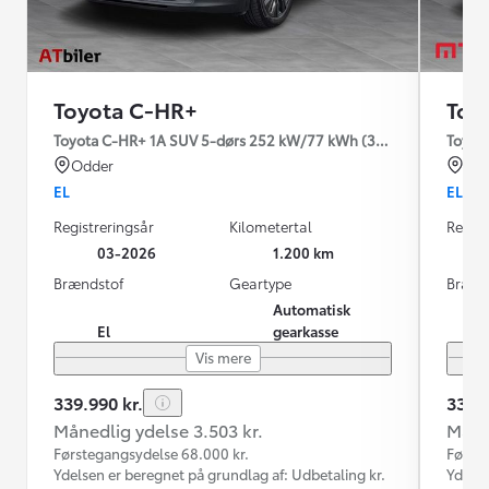
Toyota C-HR+
Toy
Toyota C-HR+ 1A SUV 5-dørs 252 kW/77 kWh (343 hk) aut. gear
Toyot
Odder
Nyk
EL
EL
Registreringsår
Kilometertal
Regist
03-2026
1.200 km
Brændstof
Geartype
Brænd
Automatisk
El
gearkasse
Vis mere
339.990 kr.
334.9
Månedlig ydelse 3.503 kr.
Måned
Førstegangsydelse 68.000 kr.
Første
Ydelsen er beregnet på grundlag af: Udbetaling kr.
Ydelse