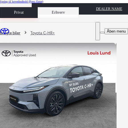
Spring til hovedindhold
(Press Enter)
DEALER NAME
Book prøvetur
Privat
Erhverv
Du er her
:
Åben menu
Brugte biler
Toyota C-HR+