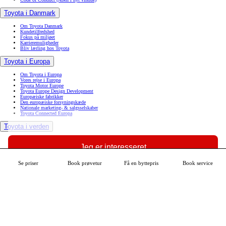
Toyota i Danmark
Om Toyota Danmark
Kundetilfredshed
Fokus på miljøet
Karrieremuligheder
Bliv lærling hos Toyota
Toyota i Europa
Om Toyota i Europa
Vores rejse i Europa
Toyota Motor Europe
Toyota Europe Design Development
Europæiske fabrikker
Den europæiske forsyningskæde
Nationale marketing- & salgsselskaber
Toyota Connected Europa
Toyota i verden
Toyota til glæde for alle
Toyota i verden
Jeg er interesseret
Toyotas vision & filosofi
Mangfoldighed, diversitet & inklusion
Toyota kvalitet
Se priser
Book prøvetur
Få en byttepris
Book service
Se mere om din bil
Innovation
Derfor bør du vælge Toyota
Find Toyota-forhandler
Book service
Book prøvetur
MyToyota
Tilgængelighedserklæring
Datadeling
(Åben i nyt vindue)