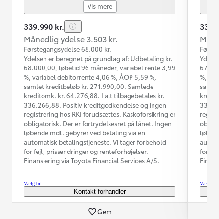
Vis mere
339.990 kr.
334.9
Månedlig ydelse 3.503 kr.
Måned
Førstegangsydelse 68.000 kr.
Første
Ydelsen er beregnet på grundlag af: Udbetaling kr.
Ydelse
68.000,00, løbetid 96 måneder, variabel rente 3,99
67.000
%, variabel debitorrente 4,06 %, ÅOP 5,59 %,
%, var
samlet kreditbeløb kr. 271.990,00. Samlede
samlet
kreditomk. kr. 64.276,88. I alt tilbagebetales kr.
kredit
336.266,88. Positiv kreditgodkendelse og ingen
331.36
registrering hos RKI forudsættes. Kaskoforsikring er
regist
obligatorisk. Der er fortrydelsesret på lånet. Ingen
obliga
løbende mdl. gebyrer ved betaling via en
løbend
automatisk betalingstjeneste. Vi tager forbehold
automa
for fejl, prisændringer og renteforhøjelser.
for fe
Finansiering via Toyota Financial Services A/S.
Finans
Vælg bil
Vælg bil
Kontakt forhandler
Gem