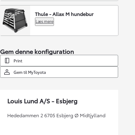
Thule - Allax M hundebur
Læs mere
Gem denne konfiguration
Print
Gem til MyToyota
Louis Lund A/S - Esbjerg
Hededammen 2 6705 Esbjerg Ø Midtjylland