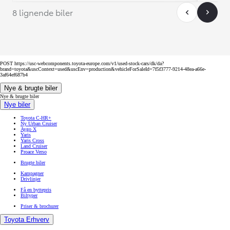
8 lignende biler
POST https://usc-webcomponents.toyota-europe.com/v1/used-stock-cars/dk/da?
brand=toyota&uscContext=used&uscEnv=production&vehicleForSaleId=7f5f3777-9214-48ea-a66e-
3af64ef687b4
Nye & brugte biler
Nye & brugte biler
Nye biler
Toyota C-HR+
Ny Urban Cruiser
Aygo X
Yaris
Yaris Cross
Land Cruiser
Proace Verso
Brugte biler
Kampagner
Drivlinjer
Få en byttepris
Biltyper
Priser & brochurer
Toyota Erhverv