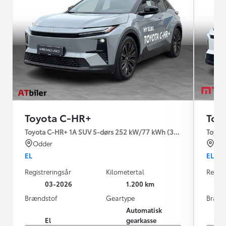
Toyota C-HR+
Toy
Toyota C-HR+ 1A SUV 5-dørs 252 kW/77 kWh (343 hk) aut. gear
Toyot
Odder
Nyk
EL
EL
Registreringsår
Kilometertal
Regist
03-2026
1.200 km
Brændstof
Geartype
Brænd
Automatisk
El
gearkasse