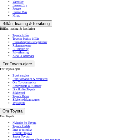
Varebiler
Proace City
Proace
Proace Max
Hilux
Billån, leasing & forsikring
Billån, leasing & forsikring
Toyota billån
Toyotas bedste billån
Finanstilsynets redegørelser
Referencerenter
Bilforsikring
Privatleasing
KINTO Danmark
For Toyota-ejere
For Toyota-ejere
Book service
Find forhandler & værksted
Om Toyota service
Reservedele & tilbehør
Dig & din Toyota
Sikkerhed
Toyota Relax
Sikkerhedskampagner
MyToyota
Om Toyota
Om Toyota
Nyheder fra Toyota
Toyota fordele
Intet er umuligt
Kontakt Toyota
Spørg Toyota
Code of Conduct
(Åben i nyt vindue)