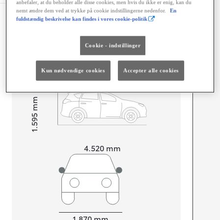
anbefaler, at du beholder alle disse cookies, men hvis du ikke er enig, kan du
nemt ændre dem ved at trykke på cookie indstillingerne nedenfor.
En
Dimensioner og mål
fuldstændig beskrivelse kan findes i vores cookie-politik
Døre
5
Cookie - indstillinger
Sæder
4
Kun nødvendige cookies
Accepter alle cookies
mm
1.595
Højt
Længde
4.520
mm
Bredde
1.870
mm