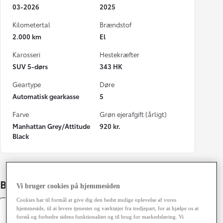
03-2026
2025
Kilometertal
Brændstof
2.000 km
El
Karosseri
Hestekræfter
SUV 5-dørs
343 HK
Geartype
Døre
Automatisk gearkasse
5
Farve
Grøn ejerafgift (årligt)
Manhattan Grey/Attitude
920 kr.
Black
Bildetaljer
Vi bruger cookies på hjemmesiden
Cookies har til formål at give dig den bedst mulige oplevelse af vores
hjemmeside, til at levere tjenester og værktøjer fra tredjepart, for at hjælpe os at
Specifikationer
forstå og forbedre sidens funktionalitet og til brug for markedsføring. Vi