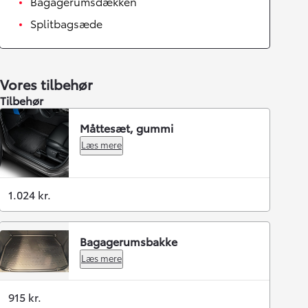
Bagagerumsdækken
Splitbagsæde
Vores tilbehør
Tilbehør
Måttesæt, gummi
Læs mere
1.024 kr.
Bagagerumsbakke
Læs mere
915 kr.