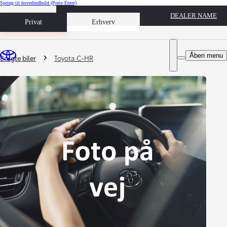
Spring til hovedindhold
(Press Enter)
DEALER NAME
Book prøvetur
Privat
Erhverv
Du er her
:
Åben menu
Brugte biler
Toyota C-HR