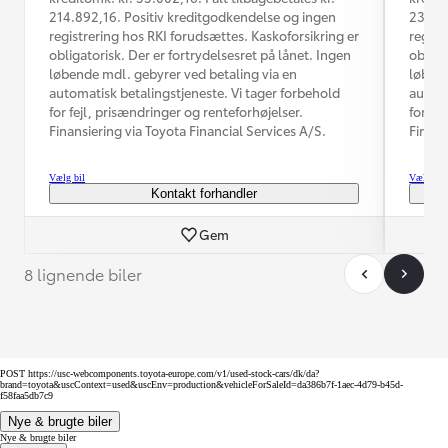
214.892,16. Positiv kreditgodkendelse og ingen
231.47
registrering hos RKI forudsættes. Kaskoforsikring er
regist
obligatorisk. Der er fortrydelsesret på lånet. Ingen
obliga
løbende mdl. gebyrer ved betaling via en
løbend
automatisk betalingstjeneste. Vi tager forbehold
automa
for fejl, prisændringer og renteforhøjelser.
for fe
Finansiering via Toyota Financial Services A/S.
Finans
Vælg bil
Vælg bil
Kontakt forhandler
Gem
8 lignende biler
POST https://usc-webcomponents.toyota-europe.com/v1/used-stock-cars/dk/da?
brand=toyota&uscContext=used&uscEnv=production&vehicleForSaleId=da386b7f-1aec-4d79-b45d-
f58faa5db7c9
Nye & brugte biler
Nye & brugte biler