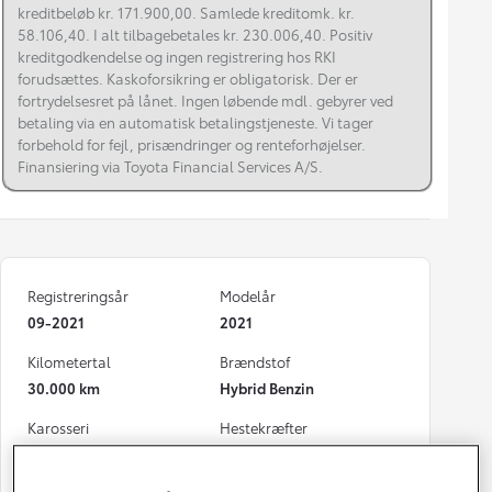
kreditbeløb kr. 171.900,00. Samlede kreditomk. kr.
58.106,40. I alt tilbagebetales kr. 230.006,40. Positiv
kreditgodkendelse og ingen registrering hos RKI
forudsættes. Kaskoforsikring er obligatorisk. Der er
fortrydelsesret på lånet. Ingen løbende mdl. gebyrer ved
betaling via en automatisk betalingstjeneste. Vi tager
forbehold for fejl, prisændringer og renteforhøjelser.
Finansiering via Toyota Financial Services A/S.
Registreringsår
Modelår
09-2021
2021
Kilometertal
Brændstof
30.000 km
Hybrid Benzin
Karosseri
Hestekræfter
Hatchback
122 HK