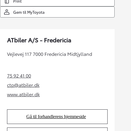
Print
Gem til MyToyota
ATbiler A/S - Fredericia
Vejlevej 117 7000 Fredericia Midtjylland
75 92 41 00
(Opens in new tab)
ctp@atbiler.dk
(Opens in new tab)
www.atbiler.dk
(Opens in new tab)
Gå til forhandlerens hjemmeside
(Opens in new tab)