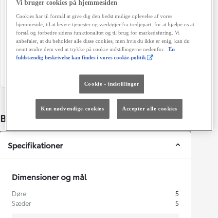
Co2 (blandet kørsel)
Geartype
Vi bruger cookies på hjemmesiden
111 g/km
Automatisk gearkasse
Cookies har til formål at give dig den bedst mulige oplevelse af vores
hjemmeside, til at levere tjenester og værktøjer fra tredjepart, for at hjælpe os at
Døre
Farve
forstå og forbedre sidens funktionalitet og til brug for markedsføring. Vi
5
KoksMetal / SortMetal
anbefaler, at du beholder alle disse cookies, men hvis du ikke er enig, kan du
nemt ændre dem ved at trykke på cookie indstillingerne nedenfor.
En
fuldstændig beskrivelse kan findes i vores cookie-politik
Grøn ejerafgift (årligt)
1.400 kr.
Cookie - indstillinger
Kun nødvendige cookies
Accepter alle cookies
Bildetaljer
Specifikationer
Dimensioner og mål
Døre
5
Sæder
5