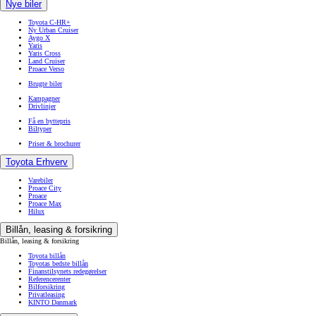
Nye biler
Toyota C-HR+
Ny Urban Cruiser
Aygo X
Yaris
Yaris Cross
Land Cruiser
Proace Verso
Brugte biler
Kampagner
Drivlinjer
Få en byttepris
Biltyper
Priser & brochurer
Toyota Erhverv
Varebiler
Proace City
Proace
Proace Max
Hilux
Billån, leasing & forsikring
Billån, leasing & forsikring
Toyota billån
Toyotas bedste billån
Finanstilsynets redegørelser
Referencerenter
Bilforsikring
Privatleasing
KINTO Danmark