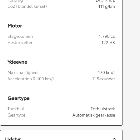
Co2 (blandet kørsel)
111
g/km
Motor
Slagvolumen
1.798
cc
Hestekræfter
122
HK
Ydeevne
Maks hastighed
170
km/t
Acceleration 0-100 km/t
11
Sekunder
Geartype
Trækhjul
Forhjulstræk
Geartype
Automatisk gearkasse
Udstyr