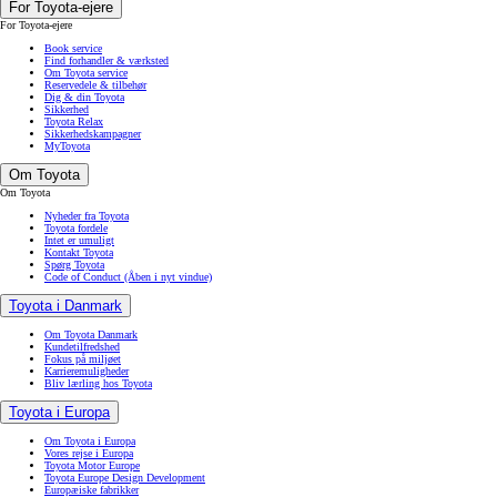
For Toyota-ejere
For Toyota-ejere
Book service
Find forhandler & værksted
Om Toyota service
Reservedele & tilbehør
Dig & din Toyota
Sikkerhed
Toyota Relax
Sikkerhedskampagner
MyToyota
Om Toyota
Om Toyota
Nyheder fra Toyota
Toyota fordele
Intet er umuligt
Kontakt Toyota
Spørg Toyota
Code of Conduct
(Åben i nyt vindue)
Toyota i Danmark
Om Toyota Danmark
Kundetilfredshed
Fokus på miljøet
Karrieremuligheder
Bliv lærling hos Toyota
Toyota i Europa
Om Toyota i Europa
Vores rejse i Europa
Toyota Motor Europe
Toyota Europe Design Development
Europæiske fabrikker