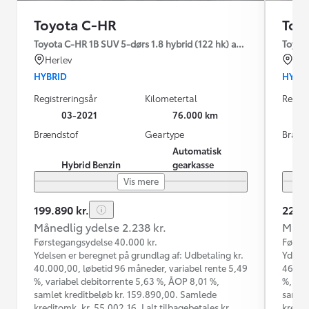
Toyota C-HR
Toy
Toyota C-HR 1B SUV 5-dørs 1.8 hybrid (122 hk) aut. gear C-LUB -
Toyota
Herlev
Od
HYBRID
HYBR
Registreringsår
Kilometertal
Regist
03-2021
76.000 km
Brændstof
Geartype
Brænd
Automatisk
Hybrid Benzin
gearkasse
Vis mere
199.890 kr.
229.8
Månedlig ydelse 2.238 kr.
Måned
Førstegangsydelse 40.000 kr.
Første
Ydelsen er beregnet på grundlag af: Udbetaling kr.
Ydelse
40.000,00, løbetid 96 måneder, variabel rente 5,49
46.000
%, variabel debitorrente 5,63 %, ÅOP 8,01 %,
%, var
samlet kreditbeløb kr. 159.890,00. Samlede
samlet
kreditomk. kr. 55.002,16. I alt tilbagebetales kr.
kredit