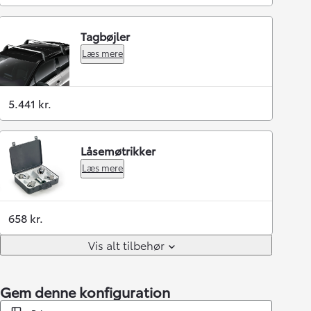
Tagbøjler
Læs mere
5.441 kr.
Låsemøtrikker
Læs mere
658 kr.
Vis alt tilbehør
Gem denne konfiguration