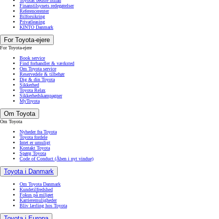
Toyotas bedste billån
Finanstilsynets redegørelser
Referencerenter
Bilforsikring
Privatleasing
KINTO Danmark
For Toyota-ejere
For Toyota-ejere
Book service
Find forhandler & værksted
Om Toyota service
Reservedele & tilbehør
Dig & din Toyota
Sikkerhed
Toyota Relax
Sikkerhedskampagner
MyToyota
Om Toyota
Om Toyota
Nyheder fra Toyota
Toyota fordele
Intet er umuligt
Kontakt Toyota
Spørg Toyota
Code of Conduct
(Åben i nyt vindue)
Toyota i Danmark
Om Toyota Danmark
Kundetilfredshed
Fokus på miljøet
Karrieremuligheder
Bliv lærling hos Toyota
Toyota i Europa