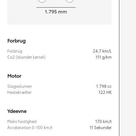
Bredde
1.795
mm
Forbrug
Forbrug
24,7
km/L
Co2 (blandet kørsel)
111
g/km
Motor
Slagvolumen
1.798
cc
Hestekræfter
122
HK
Ydeevne
Maks hastighed
170
km/t
Acceleration 0-100 km/t
11
Sekunder