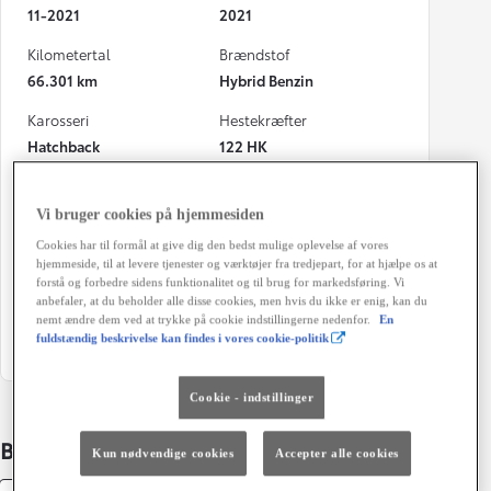
11-2021
2021
Kilometertal
Brændstof
66.301 km
Hybrid Benzin
Karosseri
Hestekræfter
Hatchback
122 HK
Co2 (blandet kørsel)
Geartype
111 g/km
Automatisk gearkasse
Vi bruger cookies på hjemmesiden
Cookies har til formål at give dig den bedst mulige oplevelse af vores
Døre
Farve
hjemmeside, til at levere tjenester og værktøjer fra tredjepart, for at hjælpe os at
5
Sort Metalic
forstå og forbedre sidens funktionalitet og til brug for markedsføring. Vi
anbefaler, at du beholder alle disse cookies, men hvis du ikke er enig, kan du
Grøn ejerafgift (årligt)
nemt ændre dem ved at trykke på cookie indstillingerne nedenfor.
En
fuldstændig beskrivelse kan findes i vores cookie-politik
1.400 kr.
Cookie - indstillinger
Bildetaljer
Kun nødvendige cookies
Accepter alle cookies