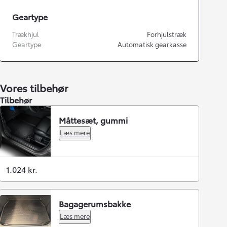
Geartype
Trækhjul
Forhjulstræk
Geartype
Automatisk gearkasse
Vores tilbehør
Tilbehør
Måttesæt, gummi
Læs mere
1.024 kr.
Bagagerumsbakke
Læs mere