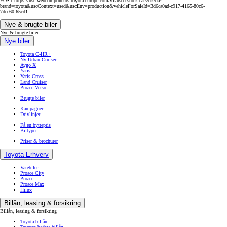
POST https://usc-webcomponents.toyota-europe.com/v1/used-stock-cars/dk/da?
brand=toyota&uscContext=used&uscEnv=production&vehicleForSaleId=3d6ca0ad-c917-4165-80c6-
7dcc60f65cd1
Nye & brugte biler
Nye & brugte biler
Nye biler
Toyota C-HR+
Ny Urban Cruiser
Aygo X
Yaris
Yaris Cross
Land Cruiser
Proace Verso
Brugte biler
Kampagner
Drivlinjer
Få en byttepris
Biltyper
Priser & brochurer
Toyota Erhverv
Varebiler
Proace City
Proace
Proace Max
Hilux
Billån, leasing & forsikring
Billån, leasing & forsikring
Toyota billån