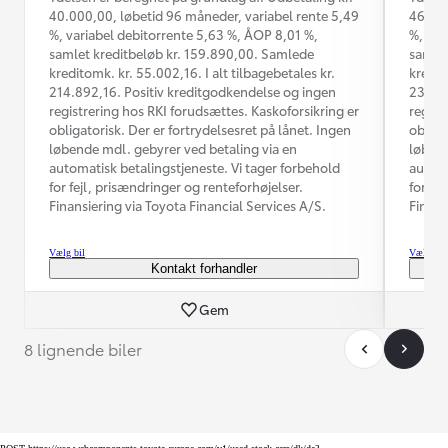
40.000,00, løbetid 96 måneder, variabel rente 5,49
46.000
%, variabel debitorrente 5,63 %, ÅOP 8,01 %,
%, var
samlet kreditbeløb kr. 159.890,00. Samlede
samlet
kreditomk. kr. 55.002,16. I alt tilbagebetales kr.
kredit
214.892,16. Positiv kreditgodkendelse og ingen
231.47
registrering hos RKI forudsættes. Kaskoforsikring er
regist
obligatorisk. Der er fortrydelsesret på lånet. Ingen
obliga
løbende mdl. gebyrer ved betaling via en
løbend
automatisk betalingstjeneste. Vi tager forbehold
automa
for fejl, prisændringer og renteforhøjelser.
for fe
Finansiering via Toyota Financial Services A/S.
Finans
Vælg bil
Vælg bil
Kontakt forhandler
Gem
8 lignende biler