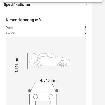
Specifikationer
Dimensioner og mål
Døre
5
Sæder
5
mm
1.565
Højt
Længde
4.348
mm