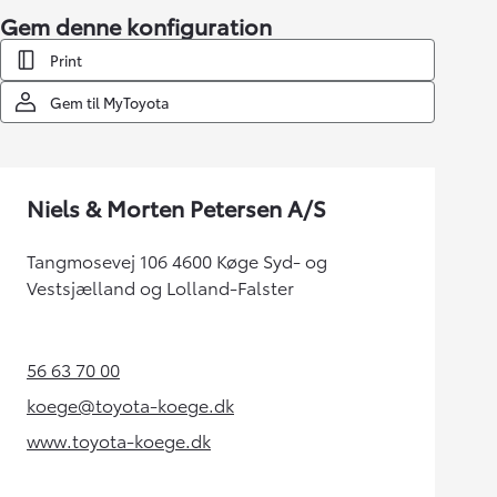
Gem denne konfiguration
Print
Gem til MyToyota
Niels & Morten Petersen A/S
Tangmosevej 106 4600 Køge Syd- og
Vestsjælland og Lolland-Falster
56 63 70 00
(Opens in new tab)
koege@toyota-koege.dk
(Opens in new tab)
www.toyota-koege.dk
(Opens in new tab)