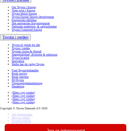
Om Toyota i Europa
Vores rejse i Europa
Toyota Motor Europe
Toyota Europe Design Development
Europæiske fabrikker
Den europæiske forsyningskæde
Nationale marketing- & salgsselskaber
Toyota Connected Europa
Toyota i verden
Toyota til glæde for alle
Toyota i verden
Toyotas vision & filosofi
Mangfoldighed, diversitet & inklusion
Toyota kvalitet
Innovation
Derfor bør du vælge Toyota
Find Toyota-forhandler
Book service
Book prøvetur
MyToyota
Tilgængelighedserklæring
Datadeling
(Åben i nyt vindue)
(Åben i nyt vindue)
(Åben i nyt vindue)
(Åben i nyt vindue)
Copyright © Toyota Danmark A/S 2026
Om hjemmesiden
Brug af cookies
Privatlivspolitik
Producentansvar
Jeg er interesseret