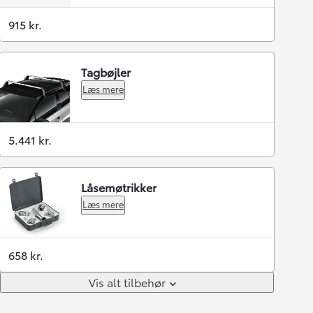
915 kr.
Tagbøjler
Læs mere
5.441 kr.
Låsemøtrikker
Læs mere
658 kr.
Vis alt tilbehør