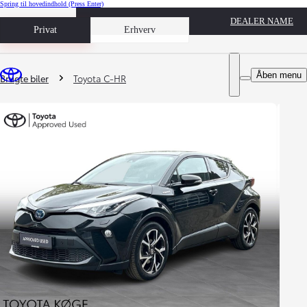
Spring til hovedindhold
(Press Enter)
DEALER NAME
Book prøvetur
Privat
Erhverv
Du er her
:
Åben menu
Brugte biler
Toyota C-HR