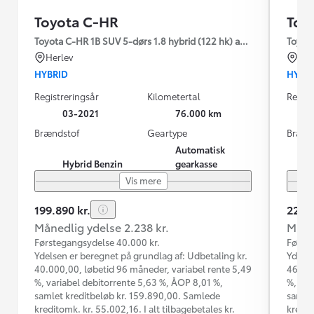
Toyota C-HR
Toy
Toyota C-HR 1B SUV 5-dørs 1.8 hybrid (122 hk) aut. gear C-LUB -
Toyota
Herlev
Od
HYBRID
HYBR
Registreringsår
Kilometertal
Regist
03-2021
76.000 km
Brændstof
Geartype
Brænd
Automatisk
Hybrid Benzin
gearkasse
Vis mere
199.890 kr.
229.8
Månedlig ydelse 2.238 kr.
Måned
Førstegangsydelse 40.000 kr.
Første
Ydelsen er beregnet på grundlag af: Udbetaling kr.
Ydelse
40.000,00, løbetid 96 måneder, variabel rente 5,49
46.000
%, variabel debitorrente 5,63 %, ÅOP 8,01 %,
%, var
samlet kreditbeløb kr. 159.890,00. Samlede
samlet
kreditomk. kr. 55.002,16. I alt tilbagebetales kr.
kredit