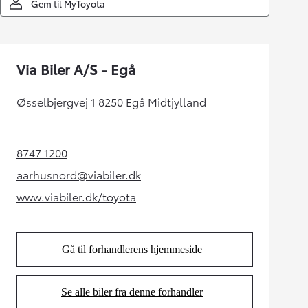
Gem til MyToyota
Via Biler A/S - Egå
Øsselbjergvej 1 8250 Egå Midtjylland
8747 1200
(Opens in new tab)
aarhusnord@viabiler.dk
(Opens in new tab)
www.viabiler.dk/toyota
(Opens in new tab)
Gå til forhandlerens hjemmeside
(Opens in new tab)
Se alle biler fra denne forhandler
(Opens in new tab)