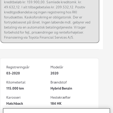
kreditbeløb kr. 159.900,00. Samlede kreditomk. kr.
49.632,12. I alt tilbagebetales kr. 209.532,12. Positiv
kreditgodkendelse og ingen registrering hos RKI
forudsættes. Kaskoforsikring er obligatorisk. Der er
fortrydelsesret på lånet. Ingen løbende mdl. gebyrer ved
betaling via en automatisk betalingstjeneste. Vi tager
forbehold for fejl, prisændringer og renteforhøjelser.
Finansiering via Toyota Financial Services A/S.
Registreringsår
Modelår
03-2020
2020
Kilometertal
Brændstof
115.000 km
Hybrid Benzin
Karosseri
Hestekræfter
Hatchback
184 HK
Co2 (blandet kørsel)
Geartype