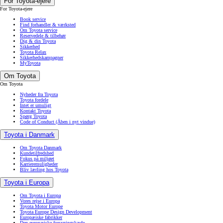
For Toyota-ejere
For Toyota-ejere
Book service
Find forhandler & værksted
Om Toyota service
Reservedele & tilbehør
Dig & din Toyota
Sikkerhed
Toyota Relax
Sikkerhedskampagner
MyToyota
Om Toyota
Om Toyota
Nyheder fra Toyota
Toyota fordele
Intet er umuligt
Kontakt Toyota
Spørg Toyota
Code of Conduct
(Åben i nyt vindue)
Toyota i Danmark
Om Toyota Danmark
Kundetilfredshed
Fokus på miljøet
Karrieremuligheder
Bliv lærling hos Toyota
Toyota i Europa
Om Toyota i Europa
Vores rejse i Europa
Toyota Motor Europe
Toyota Europe Design Development
Europæiske fabrikker
Den europæiske forsyningskæde