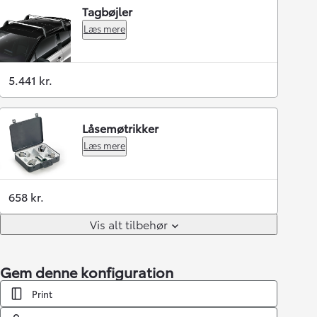
Tagbøjler
Læs mere
5.441 kr.
Låsemøtrikker
Læs mere
658 kr.
Vis alt tilbehør
Gem denne konfiguration
Print