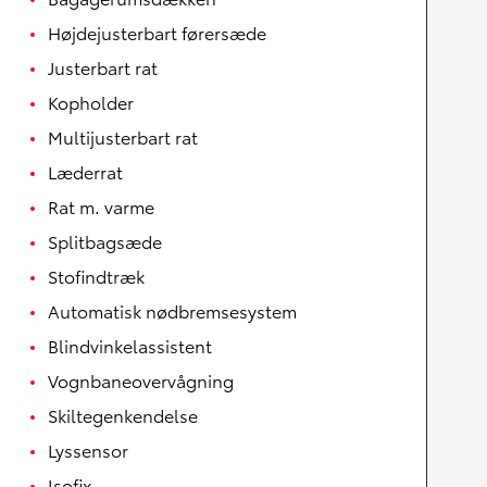
Højdejusterbart førersæde
Justerbart rat
Kopholder
Multijusterbart rat
Læderrat
Rat m. varme
Splitbagsæde
Stofindtræk
Automatisk nødbremsesystem
Blindvinkelassistent
Vognbaneovervågning
Skiltegenkendelse
Lyssensor
Isofix