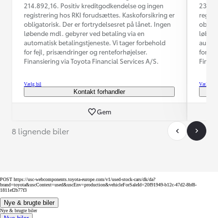
214.892,16. Positiv kreditgodkendelse og ingen
231.47
registrering hos RKI forudsættes. Kaskoforsikring er
regist
obligatorisk. Der er fortrydelsesret på lånet. Ingen
obliga
løbende mdl. gebyrer ved betaling via en
løbend
automatisk betalingstjeneste. Vi tager forbehold
automa
for fejl, prisændringer og renteforhøjelser.
for fe
Finansiering via Toyota Financial Services A/S.
Finans
Vælg bil
Vælg bil
Kontakt forhandler
Gem
8 lignende biler
POST https://usc-webcomponents.toyota-europe.com/v1/used-stock-cars/dk/da?
brand=toyota&uscContext=used&uscEnv=production&vehicleForSaleId=20f91949-b12c-47d2-8bf8-
1811ef2b77f3
Nye & brugte biler
Nye & brugte biler