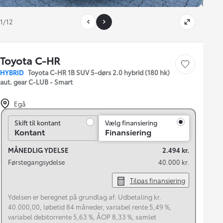
1/12
Toyota C-HR
Gem bil
HYBRID
Toyota C-HR 1B SUV 5-dørs 2.0 hybrid (180 hk)
aut. gear C-LUB - Smart
Egå
Skift til kontant
Skift til kontant
Vælg finansiering
Kontant
Finansiering
MÅNEDLIG YDELSE
2.494 kr.
Førstegangsydelse
40.000 kr.
Tilpas finansiering
Ydelsen er beregnet på grundlag af: Udbetaling kr.
40.000,00, løbetid 84 måneder, variabel rente 5,49 %,
variabel debitorrente 5,63 %, ÅOP 8,33 %, samlet