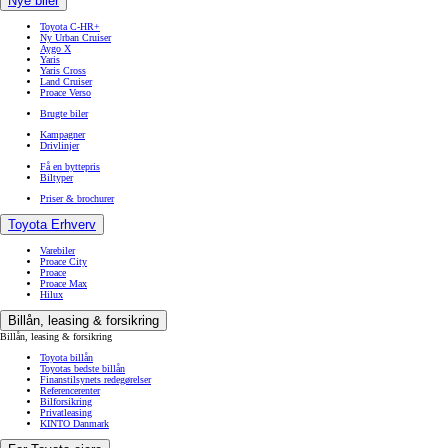
Nye biler
Toyota C-HR+
Ny Urban Cruiser
Aygo X
Yaris
Yaris Cross
Land Cruiser
Proace Verso
Brugte biler
Kampagner
Drivlinjer
Få en byttepris
Biltyper
Priser & brochurer
Toyota Erhverv
Varebiler
Proace City
Proace
Proace Max
Hilux
Billån, leasing & forsikring
Billån, leasing & forsikring
Toyota billån
Toyotas bedste billån
Finanstilsynets redegørelser
Referencerenter
Bilforsikring
Privatleasing
KINTO Danmark