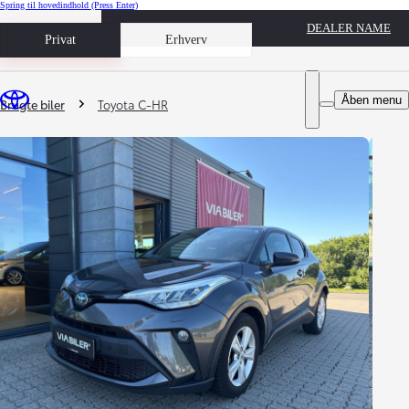
Spring til hovedindhold
(Press Enter)
DEALER NAME
Book prøvetur
Privat
Erhverv
Du er her
:
Åben menu
Brugte biler
Toyota C-HR