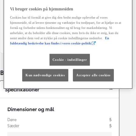
92 g/km
Automatisk gearkasse
Vi bruger cookies på hjemmesiden
Døre
Farve
Cookies har til formål at give dig den bedst mulige oplevelse af vores
hjemmeside, til at levere tjenester og værktøjer fra tredjepart, for at hjælpe os at
5
Koksmetal
forstå og forbedre sidens funktionalitet og til brug for markedsføring. Vi
anbefaler, at du beholder alle disse cookies, men hvis du ikke er enig, kan du
Grøn ejerafgift (årligt)
nemt ændre dem ved at trykke på cookie indstillingerne nedenfor.
En
1.520 kr.
fuldstændig beskrivelse kan findes i vores cookie-politik
Cookie - indstillinger
Bildetaljer
Kun nødvendige cookies
Accepter alle cookies
Specifikationer
Dimensioner og mål
Døre
5
Sæder
5