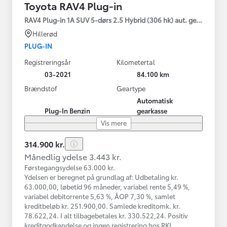
Toyota RAV4 Plug-in
RAV4 Plug-in 1A SUV 5-dørs 2.5 Hybrid (306 hk) aut. gear AWD-i
Hillerød
PLUG-IN
Registreringsår
Kilometertal
03-2021
84.100 km
Brændstof
Geartype
Automatisk
Plug-In Benzin
gearkasse
Vis mere
314.900 kr.
Månedlig ydelse 3.443 kr.
Førstegangsydelse 63.000 kr.
Ydelsen er beregnet på grundlag af: Udbetaling kr.
63.000,00, løbetid 96 måneder, variabel rente 5,49 %,
variabel debitorrente 5,63 %, ÅOP 7,30 %, samlet
kreditbeløb kr. 251.900,00. Samlede kreditomk. kr.
78.622,24. I alt tilbagebetales kr. 330.522,24. Positiv
kreditgodkendelse og ingen registrering hos RKI