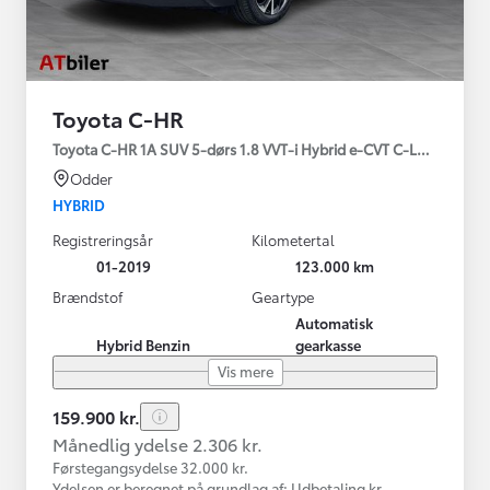
Toyota C-HR
Toyota C-HR 1A SUV 5-dørs 1.8 VVT-i Hybrid e-CVT C-LUB - SMAR
Odder
HYBRID
Registreringsår
Kilometertal
01-2019
123.000 km
Brændstof
Geartype
Automatisk
Hybrid Benzin
gearkasse
Vis mere
159.900 kr.
Månedlig ydelse 2.306 kr.
Førstegangsydelse 32.000 kr.
Ydelsen er beregnet på grundlag af: Udbetaling kr.