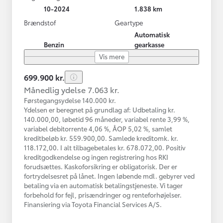
10-2024
1.838 km
Brændstof
Geartype
Automatisk
Benzin
gearkasse
Vis mere
699.900 kr.
Månedlig ydelse 7.063 kr.
Førstegangsydelse 140.000 kr.
Ydelsen er beregnet på grundlag af: Udbetaling kr.
140.000,00, løbetid 96 måneder, variabel rente 3,99 %,
variabel debitorrente 4,06 %, ÅOP 5,02 %, samlet
kreditbeløb kr. 559.900,00. Samlede kreditomk. kr.
118.172,00. I alt tilbagebetales kr. 678.072,00. Positiv
kreditgodkendelse og ingen registrering hos RKI
forudsættes. Kaskoforsikring er obligatorisk. Der er
fortrydelsesret på lånet. Ingen løbende mdl. gebyrer ved
betaling via en automatisk betalingstjeneste. Vi tager
forbehold for fejl, prisændringer og renteforhøjelser.
Finansiering via Toyota Financial Services A/S.