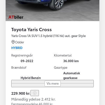
Toyota Yaris Cross
Yaris Cross 1A SUV 1.5 hybrid (116 hk) aut. gear Style
Odder
HYBRID
Registreringsår
Kilometertal
09-2022
36.000 km
Brændstof
Geartype
Automatisk
Hybrid Benzin
gearkasse
Vis mere
229.900 kr.
Månedlig ydelse 2.412 kr.
Førstegangsydelse 46.000 kr.