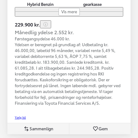
Hybrid Benzin
gearkasse
Vis mere
229.900 kr.
Månedlig ydelse 2.552 kr.
Førstegangsydelse 46.000 kr.
Ydelsen er beregnet på grundlag af: Udbetaling kr.
46.000,00, løbetid 96 måneder, variabel rente 5,49 %,
variabel debitorrente 5,63 %, ÅOP 7,75 %, samlet
kreditbeløb kr. 183.900,00. Samlede kreditomk. kr.
61.085,28. I alt tilbagebetales kr. 244.985,28. Positiv
kreditgodkendelse og ingen registrering hos RKI
forudsættes. Kaskoforsikring er obligatorisk. Der er
fortrydelsesret på lånet. Ingen løbende mdl. gebyrer ved
betaling via en automatisk betalingstjeneste. Vi tager
forbehold for fejl, prisændringer og renteforhøjelser.
Finansiering via Toyota Financial Services A/S.
Vælg bil
Sammenlign
Gem