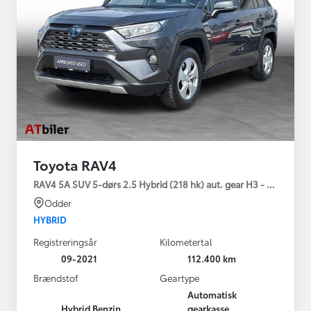
Toyota RAV4
RAV4 5A SUV 5-dørs 2.5 Hybrid (218 hk) aut. gear H3 - Comfort
Odder
HYBRID
Registreringsår
Kilometertal
09-2021
112.400 km
Brændstof
Geartype
Automatisk
Hybrid Benzin
gearkasse