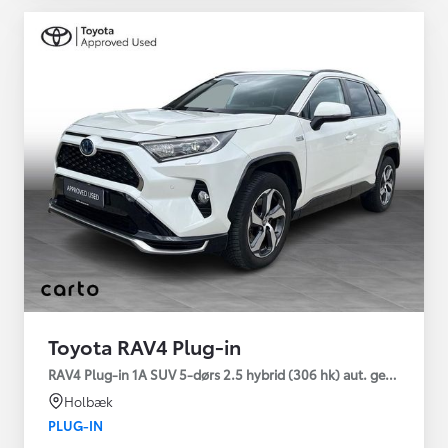
Toyota RAV4 Plug-in
RAV4 Plug-in 1A SUV 5-dørs 2.5 hybrid (306 hk) aut. gear AWD-i
Holbæk
PLUG-IN