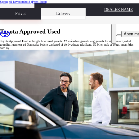
Spring til hovedindhold
(Press Enter)
DEALER NAME
Book prøvetur
Privat
Erhverv
Toyota Approved Used
Åben m
Toyota Approved Used er brugte biler med garanti. 12 måneders garanti - og garanti for at bilen er tjekket
grundigt igennem på Danmarks bedste værksted af de dygtigste teknikere. Så bilen nok er brugt, men føles
som ny.