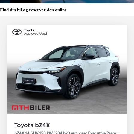
Find din bil og reserver den online
Toyota bZ4X
bZ4X 1A SUV 150 kW (204 hk ) aut. gear Executive Premium