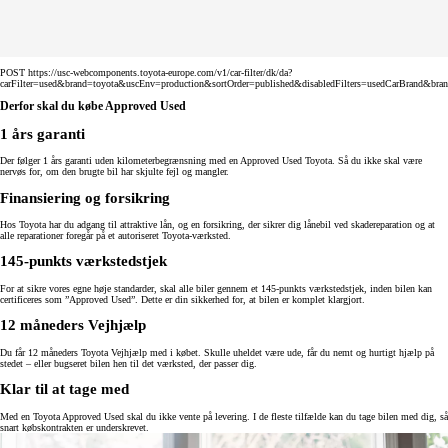
POST https://usc-webcomponents.toyota-europe.com/v1/car-filter/dk/da?
carFilter=used&brand=toyota&uscEnv=production&sortOrder=published&disabledFilters=usedCarBrand&bra
Derfor skal du købe Approved Used
1 års garanti
Der følger 1 års garanti uden kilometerbegrænsning med en Approved Used Toyota. Så du ikke skal være
nervøs for, om den brugte bil har skjulte fejl og mangler.
Finansiering og forsikring
Hos Toyota har du adgang til attraktive lån, og en forsikring, der sikrer dig lånebil ved skadereparation og at
alle reparationer foregår på et autoriseret Toyota-værksted.
145-punkts værkstedstjek
For at sikre vores egne høje standarder, skal alle biler gennem et 145-punkts værkstedstjek, inden bilen kan
certificeres som ”Approved Used”. Dette er din sikkerhed for, at bilen er komplet klargjort.
12 måneders Vejhjælp
Du får 12 måneders Toyota Vejhjælp med i købet. Skulle uheldet være ude, får du nemt og hurtigt hjælp på
stedet – eller bugseret bilen hen til det værksted, der passer dig.
Klar til at tage med
Med en Toyota Approved Used skal du ikke vente på levering. I de fleste tilfælde kan du tage bilen med dig, så
snart købskontrakten er underskrevet.