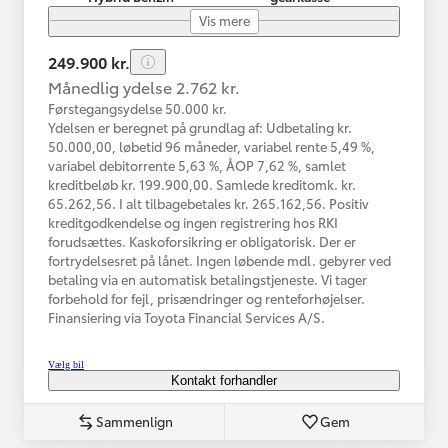
Vis mere
249.900 kr.
Månedlig ydelse 2.762 kr.
Førstegangsydelse 50.000 kr.
Ydelsen er beregnet på grundlag af: Udbetaling kr.
50.000,00, løbetid 96 måneder, variabel rente 5,49 %,
variabel debitorrente 5,63 %, ÅOP 7,62 %, samlet
kreditbeløb kr. 199.900,00. Samlede kreditomk. kr.
65.262,56. I alt tilbagebetales kr. 265.162,56. Positiv
kreditgodkendelse og ingen registrering hos RKI
forudsættes. Kaskoforsikring er obligatorisk. Der er
fortrydelsesret på lånet. Ingen løbende mdl. gebyrer ved
betaling via en automatisk betalingstjeneste. Vi tager
forbehold for fejl, prisændringer og renteforhøjelser.
Finansiering via Toyota Financial Services A/S.
Vælg bil
Kontakt forhandler
Sammenlign
Gem