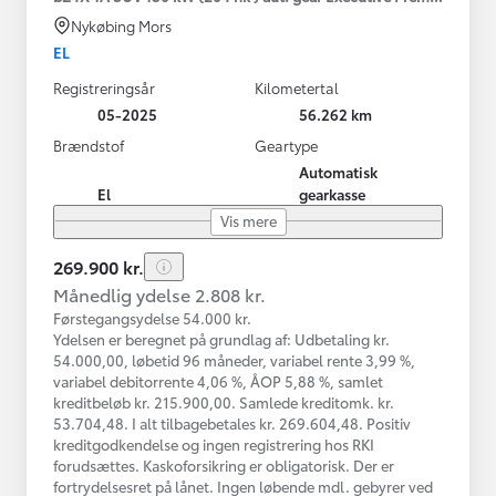
Nykøbing Mors
EL
Registreringsår
Kilometertal
05-2025
56.262 km
Brændstof
Geartype
Automatisk
El
gearkasse
Vis mere
269.900 kr.
Månedlig ydelse 2.808 kr.
Førstegangsydelse 54.000 kr.
Ydelsen er beregnet på grundlag af: Udbetaling kr.
54.000,00, løbetid 96 måneder, variabel rente 3,99 %,
variabel debitorrente 4,06 %, ÅOP 5,88 %, samlet
kreditbeløb kr. 215.900,00. Samlede kreditomk. kr.
53.704,48. I alt tilbagebetales kr. 269.604,48. Positiv
kreditgodkendelse og ingen registrering hos RKI
forudsættes. Kaskoforsikring er obligatorisk. Der er
fortrydelsesret på lånet. Ingen løbende mdl. gebyrer ved