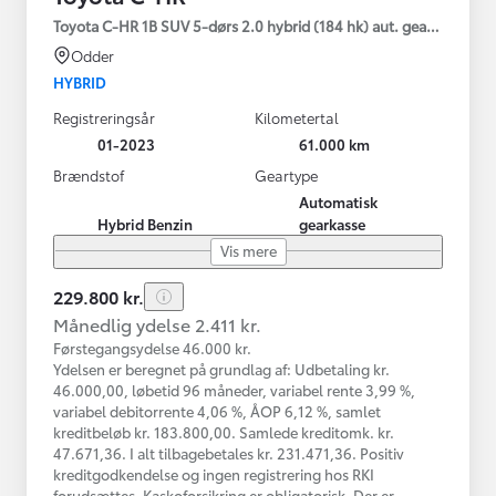
Toyota C-HR 1B SUV 5-dørs 2.0 hybrid (184 hk) aut. gear C-HIC
Odder
HYBRID
Registreringsår
Kilometertal
01-2023
61.000 km
Brændstof
Geartype
Automatisk
Hybrid Benzin
gearkasse
Vis mere
229.800 kr.
Månedlig ydelse 2.411 kr.
Førstegangsydelse 46.000 kr.
Ydelsen er beregnet på grundlag af: Udbetaling kr.
46.000,00, løbetid 96 måneder, variabel rente 3,99 %,
variabel debitorrente 4,06 %, ÅOP 6,12 %, samlet
kreditbeløb kr. 183.800,00. Samlede kreditomk. kr.
47.671,36. I alt tilbagebetales kr. 231.471,36. Positiv
kreditgodkendelse og ingen registrering hos RKI
forudsættes. Kaskoforsikring er obligatorisk. Der er