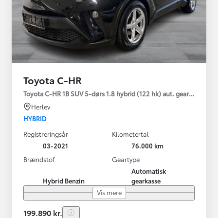
Toyota C-HR
Toyota C-HR 1B SUV 5-dørs 1.8 hybrid (122 hk) aut. gear C-LUB -
Herlev
HYBRID
Registreringsår
Kilometertal
03-2021
76.000 km
Brændstof
Geartype
Automatisk
Hybrid Benzin
gearkasse
Vis mere
199.890 kr.