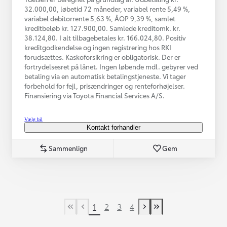
32.000,00, løbetid 72 måneder, variabel rente 5,49 %,
variabel debitorrente 5,63 %, ÅOP 9,39 %, samlet
kreditbeløb kr. 127.900,00. Samlede kreditomk. kr.
38.124,80. I alt tilbagebetales kr. 166.024,80. Positiv
kreditgodkendelse og ingen registrering hos RKI
forudsættes. Kaskoforsikring er obligatorisk. Der er
fortrydelsesret på lånet. Ingen løbende mdl. gebyrer ved
betaling via en automatisk betalingstjeneste. Vi tager
forbehold for fejl, prisændringer og renteforhøjelser.
Finansiering via Toyota Financial Services A/S.
Vælg bil
Kontakt forhandler
Sammenlign
Gem
1
2
3
4
First Page
Tidligere side
Næste side
Last Page