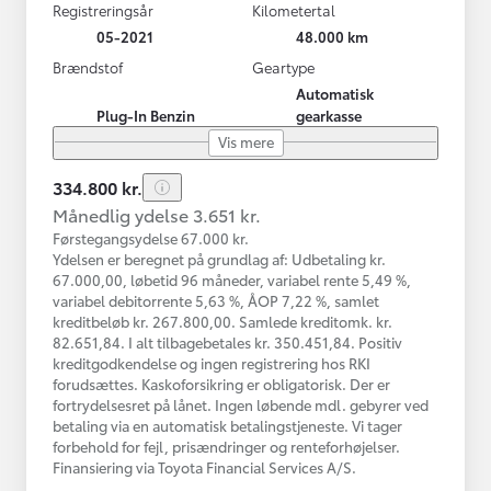
Registreringsår
Kilometertal
05-2021
48.000 km
Brændstof
Geartype
Automatisk
Plug-In Benzin
gearkasse
Vis mere
334.800 kr.
Månedlig ydelse 3.651 kr.
Førstegangsydelse 67.000 kr.
Ydelsen er beregnet på grundlag af: Udbetaling kr.
67.000,00, løbetid 96 måneder, variabel rente 5,49 %,
variabel debitorrente 5,63 %, ÅOP 7,22 %, samlet
kreditbeløb kr. 267.800,00. Samlede kreditomk. kr.
82.651,84. I alt tilbagebetales kr. 350.451,84. Positiv
kreditgodkendelse og ingen registrering hos RKI
forudsættes. Kaskoforsikring er obligatorisk. Der er
fortrydelsesret på lånet. Ingen løbende mdl. gebyrer ved
betaling via en automatisk betalingstjeneste. Vi tager
forbehold for fejl, prisændringer og renteforhøjelser.
Finansiering via Toyota Financial Services A/S.