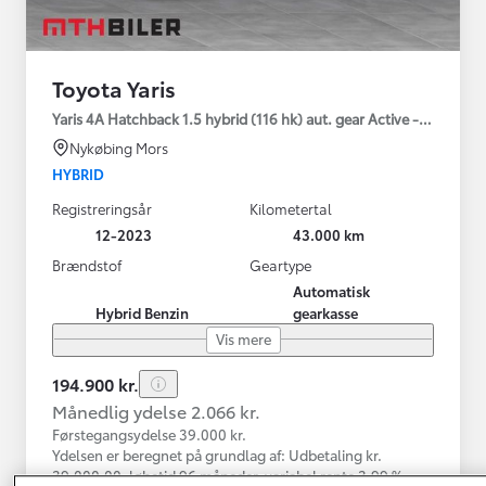
Toyota Yaris
Yaris 4A Hatchback 1.5 hybrid (116 hk) aut. gear Active - Technolo
Nykøbing Mors
HYBRID
Registreringsår
Kilometertal
12-2023
43.000 km
Brændstof
Geartype
Automatisk
Hybrid Benzin
gearkasse
Vis mere
194.900 kr.
Månedlig ydelse 2.066 kr.
Førstegangsydelse 39.000 kr.
Ydelsen er beregnet på grundlag af: Udbetaling kr.
39.000,00, løbetid 96 måneder, variabel rente 3,99 %,