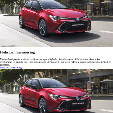
Fleksibel finansiering
Med en bred palette at attraktive finansieringsmuligheder, kan din næste bil blive mere økonomisk
overkommelig, end du tror. Find den løsning, der passer til dig og få helt ro i maven omkring din fremtidige
økonomi.
Mere om finansiering