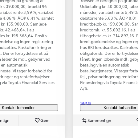
beregnet på grundlag af:
Ydelsen er beregnet på grundla
kr. 39.000,00, løbetid 96
Udbetaling kr. 40.000,00, løbe
riabel rente 3,99 %, variabel
måneder, variabel rente 5,49 %,
e 4,06 %, ÅOP 6,41 %, samlet
debitorrente 5,63 %, ÅOP 8,01
 kr. 155.900,00. Samlede
kreditbeløb kr. 159.890,00. S
kr. 42.468,64. I alt
kreditomk. kr. 55.002,16. I alt
les kr. 198.368,64. Positiv
tilbagebetales kr. 214.892,16. P
ndelse og ingen registrering
kreditgodkendelse og ingen reg
udsættes. Kaskoforsikring er
hos RKI forudsættes. Kaskofors
. Der er fortrydelsesret på
obligatorisk. Der er fortrydelse
n løbende mdl. gebyrer ved
lånet. Ingen løbende mdl. geb
a en automatisk
betaling via en automatisk
eneste. Vi tager forbehold for
betalingstjeneste. Vi tager forb
ndringer og renteforhøjelser.
fejl, prisændringer og renteforh
g via Toyota Financial Services
Finansiering via Toyota Financi
A/S.
Vælg bil
Kontakt forhandler
Kontakt forhandler
nlign
Gem
Sammenlign