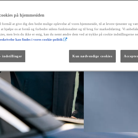
 cookies på hjemmesiden
l formål at give dig den bedst mulige oplevelse af vores hjemmeside, til at levere tjenester og vær
r at hjælpe os at forstå og forbedre sidens funktionalitet og til brug for markedsføring. Vi anbefal
okies, men hvis du ikke er enig, kan du nemt ændre dem ved at trykke på cookie indstillingerne n
eskrivelse kan findes i vores cookie-politik
Fra kr. 299.990
Den nye GR GT
The soul lives on.
 indstillinger
Kun nødvendige cookies
Accepter