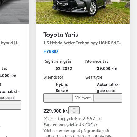
Toyota Yaris
hybrid (122 hk) aut. gear C-LUB - Smart
1,5 Hybrid Active Technology 116HK 5d Trinl. Gear
HYBRID
Registreringsår
Kilometertal
rtal
02-2022
39.000 km
6.000 km
Brændstof
Geartype
e
Hybrid
Automatisk
Benzin
gearkasse
utomatisk
earkasse
Vis mere
229.900 kr.
Månedlig ydelse 2.552 kr.
.
Førstegangsydelse 46.000 kr.
Ydelsen er beregnet på grundlag af:
Udbetaling kr. 46.000,00, løbetid 96