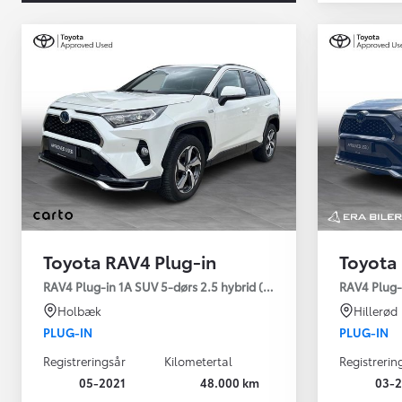
Toyota RAV4 Plug-in
Toyota
Yaris
RAV4 Plug-in 1A SUV 5-dørs 2.5 hybrid (306 hk) aut. gear AWD-i
RAV4 Plug-
HYBRID
Holbæk
Hillerød
PLUG-IN
PLUG-IN
Registreringsår
Kilometertal
Registrerin
05-2021
48.000 km
03-2