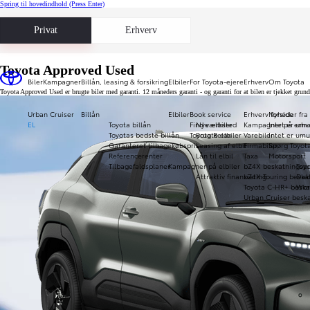
Spring til hovedindhold
(Press Enter)
Privat
Erhverv
Toyota Approved Used
Biler
Kampagner
Billån, leasing & forsikring
Elbiler
For Toyota-ejere
Erhverv
Om Toyota
Toyota Approved Used er brugte biler med garanti. 12 måneders garanti - og garanti for at bilen er tjekket gru
Urban Cruiser
Billån
Elbiler
Book service
Erhverv forside
Nyheder fra
EL
Toyota billån
Find værksted
Nye elbiler
Kampagner på erhve
Intet er umu
Toyotas bedste billån
Toyota Relax
Brugte elbiler
Varebiler
Intet er umu
Garanteret tilbagekøbspris
Leasing af elbil
Firmabiler
Spørg Toyot
Referencerenter
Lån til elbil
Taxa
Motorsport
Tilbagefaldsplaner
Kampagner på elbiler
bZ4X beskatningspr
Toy
Attraktiv finansiering
bZ4X Touring beska
Daka
Toyota C-HR+ beska
Wor
Urban Cruiser beska