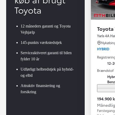
Toyota
12 måneders garanti og Toyota
Toyota 
Vejhjælp
Yaris 4A Ha
145-punkts værkstedstjek
Nykøbin
HYBRID
Serviceaktiveret garanti til bilen
Registrerin
fylder 10 år
12-2
Udførligt helbredstjek på hybrid-
Brændstof
og elbil
Hybr
Benz
Attraktiv finansiering og
forsikring
194.900 k
Månedlig 
Førstegang