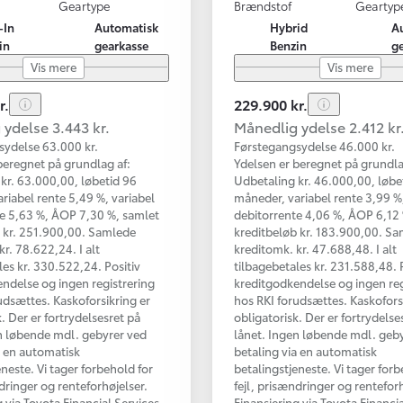
Geartype
Brændstof
Geartyp
-In
Automatisk
Hybrid
A
in
gearkasse
Benzin
g
Vis mere
Vis mere
r.
229.900 kr.
ydelse 3.443 kr.
Månedlig ydelse 2.412 kr
sydelse 63.000 kr.
Førstegangsydelse 46.000 kr.
beregnet på grundlag af:
Ydelsen er beregnet på grundla
kr. 63.000,00, løbetid 96
Udbetaling kr. 46.000,00, løbe
riabel rente 5,49 %, variabel
måneder, variabel rente 3,99 %,
e 5,63 %, ÅOP 7,30 %, samlet
debitorrente 4,06 %, ÅOP 6,12
 kr. 251.900,00. Samlede
kreditbeløb kr. 183.900,00. S
kr. 78.622,24. I alt
kreditomk. kr. 47.688,48. I alt
les kr. 330.522,24. Positiv
tilbagebetales kr. 231.588,48. 
ndelse og ingen registrering
kreditgodkendelse og ingen reg
udsættes. Kaskoforsikring er
hos RKI forudsættes. Kaskofors
. Der er fortrydelsesret på
obligatorisk. Der er fortrydelse
n løbende mdl. gebyrer ved
lånet. Ingen løbende mdl. geb
a en automatisk
betaling via en automatisk
eneste. Vi tager forbehold for
betalingstjeneste. Vi tager forb
ndringer og renteforhøjelser.
fejl, prisændringer og renteforh
g via Toyota Financial Services
Finansiering via Toyota Financi