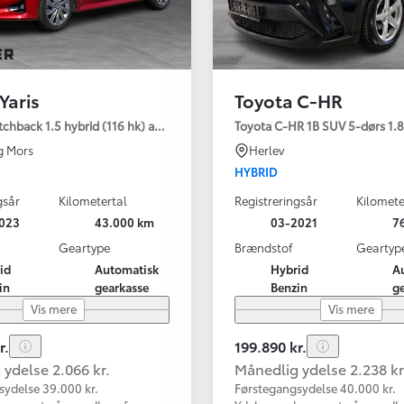
Yaris
Toyota C-HR
tchback 1.5 hybrid (116 hk) aut. gear Active - Technology
Toyota C-HR 1B SUV 5-dørs 1.8 
g Mors
Herlev
HYBRID
gsår
Kilometertal
Registreringsår
Kilomete
023
43.000 km
03-2021
7
Geartype
Brændstof
Geartyp
id
Automatisk
Hybrid
A
in
gearkasse
Benzin
g
Vis mere
Vis mere
r.
199.890 kr.
ydelse 2.066 kr.
Månedlig ydelse 2.238 kr
sydelse 39.000 kr.
Førstegangsydelse 40.000 kr.