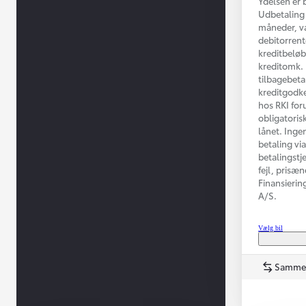
Ydelsen er 
Udbetaling 
måneder, va
debitorrent
kreditbeløb
kreditomk. 
tilbagebeta
kreditgodke
hos RKI for
obligatorisk
lånet. Inge
betaling vi
betalingstj
Fra kr. 349.990
fejl, prisæ
Finansierin
A/S.
Vælg bil
Samme