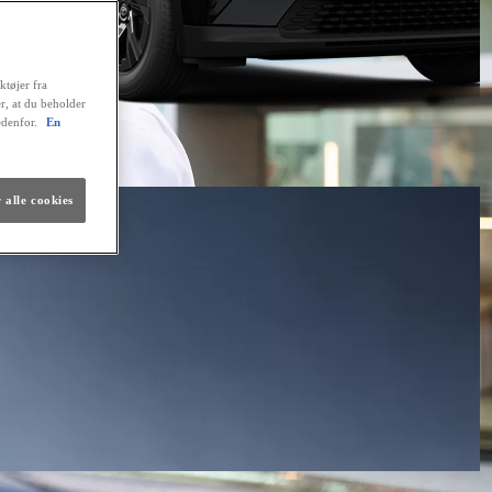
ktøjer fra
er, at du beholder
edenfor.
En
 alle cookies