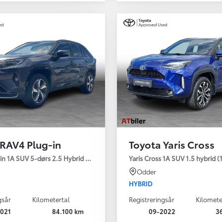
 RAV4 Plug-in
Toyota Yaris Cross
Den nye Yaris Cross
 H3 - Comfort
in 1A SUV 5-dørs 2.5 Hybrid (306 hk) aut. gear AWD-i H3 - Comfort - Pr
Yaris Cross 1A SUV 1.5 hybrid (1
Kommer snart
Odder
HYBRID
gsår
Kilometertal
Registreringsår
Kilomete
021
84.100 km
09-2022
3