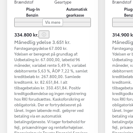
Brændstof
Geartype
Brændstof
Plug-In
Automatisk
Plug
Benzin
gearkasse
Benz
Vis mere
334.800 kr.
314.900 k
Månedlig ydelse 3.651 kr.
Månedlig 
Førstegangsydelse 67.000 kr.
Førstegang
Ydelsen er beregnet på grundlag af:
Ydelsen er 
Udbetaling kr. 67.000,00, løbetid 96
Udbetaling 
måneder, variabel rente 5,49 %, variabel
måneder, va
debitorrente 5,63 %, ÅOP 7,22 %, samlet
debitorrent
kreditbeløb kr. 267.800,00. Samlede
kreditbeløb
kreditomk. kr. 82.651,84. I alt
kreditomk. 
tilbagebetales kr. 350.451,84. Positiv
tilbagebeta
kreditgodkendelse og ingen registrering
kreditgodke
hos RKI forudsættes. Kaskoforsikring er
hos RKI for
obligatorisk. Der er fortrydelsesret på
obligatorisk
lånet. Ingen løbende mdl. gebyrer ved
lånet. Inge
betaling via en automatisk
betaling vi
betalingstjeneste. Vi tager forbehold for
betalingstj
fejl, prisændringer og renteforhøjelser.
fejl, prisæ
Finansiering via Toyota Financial Services
Finansierin