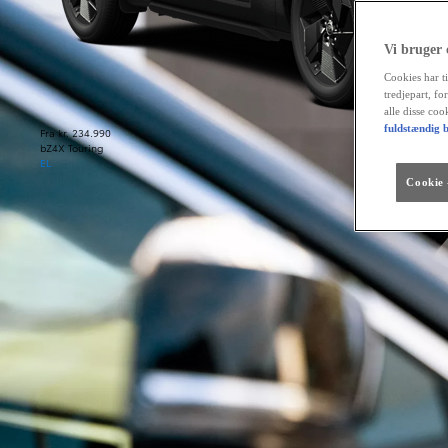
Vi bruger
Cookies har ti
tredjepart, fo
alle disse co
fuldstændig b
Fra kr. 234.990
bZ4X Touring
EL
Cookie -