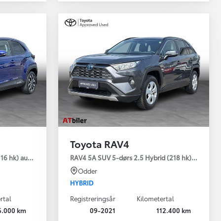
Toyota RAV4
emium
16 hk) aut. gear Style
RAV4 5A SUV 5-dørs 2.5 Hybrid (218 hk) aut. gear
Odder
HYBRID
rtal
Registreringsår
Kilometertal
6.000 km
09-2021
112.400 km