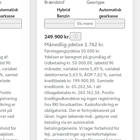
e
Brændstof
Geartype
utomatisk
Hybrid
Automatisk
earkasse
Benzin
gearkasse
Vis mere
249.900 kr.
.
Månedlig ydelse 2.762 kr.
Førstegangsydelse 50.000 kr.
g af:
Ydelsen er beregnet på grundlag af:
tid 96
Udbetaling kr. 50.000,00, løbetid 96
 variabel
måneder, variabel rente 5,49 %, variabel
 %, samlet
debitorrente 5,63 %, ÅOP 7,62 %, samlet
amlede
kreditbeløb kr. 199.900,00. Samlede
kreditomk. kr. 65.262,56. I alt
Positiv
tilbagebetales kr. 265.162,56. Positiv
istrering
kreditgodkendelse og ingen registrering
ikring er
hos RKI forudsættes. Kaskoforsikring er
sret på
obligatorisk. Der er fortrydelsesret på
yrer ved
lånet. Ingen løbende mdl. gebyrer ved
betaling via en automatisk
ehold for
betalingstjeneste. Vi tager forbehold for
øjelser.
fejl, prisændringer og renteforhøjelser.
al Services
Finansiering via Toyota Financial Services