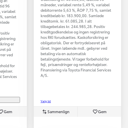
g af:
måneder, variabel rente 5,49 %, variabel
tid 96
debitorrente 5,63 %, ÅOP 7,75 %, samlet
 variabel
kreditbeløb kr. 183.900,00. Samlede
 %, samlet
kreditomk. kr. 61.085,28. I alt
amlede
tilbagebetales kr. 244.985,28. Positiv
kreditgodkendelse og ingen registrering
ositiv
hos RKI forudsættes. Kaskoforsikring er
istrering
obligatorisk. Der er fortrydelsesret på
ikring er
lånet. Ingen løbende mdl. gebyrer ved
sret på
betaling via en automatisk
yrer ved
betalingstjeneste. Vi tager forbehold for
fejl, prisændringer og renteforhøjelser.
ehold for
Finansiering via Toyota Financial Services
øjelser.
A/S.
al Services
Vælg bil
Gem
Sammenlign
Gem