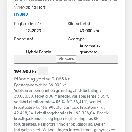
Nykøbing Mors
HYBRID
Registreringsår
Kilometertal
12-2023
43.000 km
Brændstof
Geartype
Automatisk
Hybrid Benzin
gearkasse
Vis mere
194.900 kr.
Månedlig ydelse 2.066 kr.
Førstegangsydelse 39.000 kr.
Ydelsen er beregnet på grundlag af: Udbetaling kr.
39.000,00, løbetid 96 måneder, variabel rente 3,99 %,
variabel debitorrente 4,06 %, ÅOP 6,41 %, samlet
kreditbeløb kr. 155.900,00. Samlede kreditomk. kr.
42.468,64. I alt tilbagebetales kr. 198.368,64. Positiv
kreditgodkendelse og ingen registrering hos RKI
forudsættes. Kaskoforsikring er obligatorisk. Der er
fortrydelsesret på lånet. Ingen løbende mdl. gebyrer ved