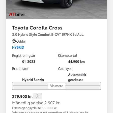
Toyota Corolla Cross
2,0 Hybrid Style Comfort E-CVT 197HK 5d Aut.
Odder
HYBRID
Registreringsår
Kilometertal
01-2023
44.900 km
Brændstof
Geartype
Automatisk
Hybrid Benzin
gearkasse
Vis mere
279.900 kr.
Månedlig ydelse 2.907 kr.
Førstegangsydelse 56.000 kr.
Ydelsen er beregnet på grundlag af: Udbetaling kr.