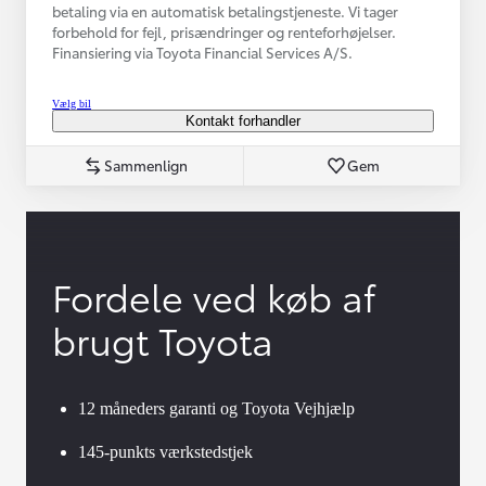
betaling via en automatisk betalingstjeneste. Vi tager
forbehold for fejl, prisændringer og renteforhøjelser.
Finansiering via Toyota Financial Services A/S.
Vælg bil
Kontakt forhandler
Sammenlign
Gem
Fordele ved køb af
brugt Toyota
12 måneders garanti og Toyota Vejhjælp
145-punkts værkstedstjek