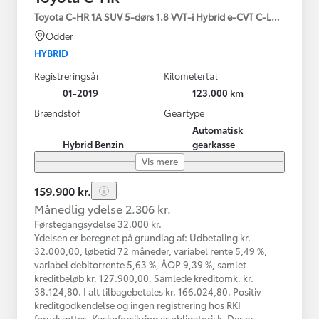
Toyota C-HR 1A SUV 5-dørs 1.8 VVT-i Hybrid e-CVT C-LUB - SMAR
Odder
HYBRID
Registreringsår
Kilometertal
01-2019
123.000 km
Brændstof
Geartype
Automatisk
Hybrid Benzin
gearkasse
Vis mere
159.900 kr.
Månedlig ydelse 2.306 kr.
Førstegangsydelse 32.000 kr.
Ydelsen er beregnet på grundlag af: Udbetaling kr.
32.000,00, løbetid 72 måneder, variabel rente 5,49 %,
variabel debitorrente 5,63 %, ÅOP 9,39 %, samlet
kreditbeløb kr. 127.900,00. Samlede kreditomk. kr.
38.124,80. I alt tilbagebetales kr. 166.024,80. Positiv
kreditgodkendelse og ingen registrering hos RKI
forudsættes. Kaskoforsikring er obligatorisk. Der er