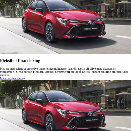
Fleksibel finansiering
Med en bred palette at attraktive finansieringsmuligheder, kan din næste bil blive mere økonomisk
overkommelig, end du tror. Find den løsning, der passer til dig og få helt ro i maven omkring din fremtidige
økonomi.
Mere om finansiering