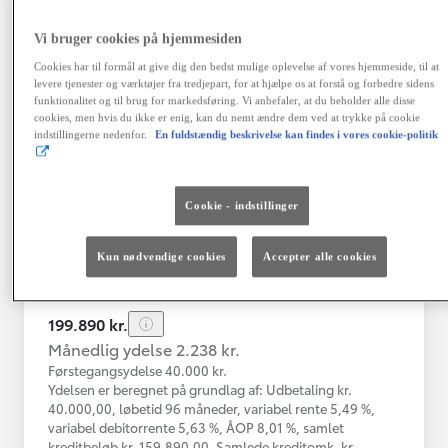
Vi bruger cookies på hjemmesiden
Toyota C-HR
Cookies har til formål at give dig den bedst mulige oplevelse af vores hjemmeside, til at
Toyota C-HR 1B SUV 5-dørs 1.8 hybrid (122 hk) aut. gear C-LUB -
levere tjenester og værktøjer fra tredjepart, for at hjælpe os at forstå og forbedre sidens
funktionalitet og til brug for markedsføring. Vi anbefaler, at du beholder alle disse
Herlev
cookies, men hvis du ikke er enig, kan du nemt ændre dem ved at trykke på cookie
HYBRID
indstillingerne nedenfor.
En fuldstændig beskrivelse kan findes i vores cookie-politik
Registreringsår
Kilometertal
03-2021
76.000 km
Cookie - indstillinger
Brændstof
Geartype
Automatisk
Hybrid Benzin
gearkasse
Kun nødvendige cookies
Accepter alle cookies
Vis mere
199.890 kr.
Månedlig ydelse 2.238 kr.
Førstegangsydelse 40.000 kr.
Ydelsen er beregnet på grundlag af: Udbetaling kr.
40.000,00, løbetid 96 måneder, variabel rente 5,49 %,
variabel debitorrente 5,63 %, ÅOP 8,01 %, samlet
kreditbeløb kr. 159.890,00. Samlede kreditomk. kr.