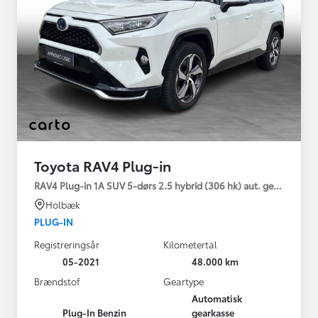
Toyota RAV4 Plug-in
RAV4 Plug-in 1A SUV 5-dørs 2.5 hybrid (306 hk) aut. gear AWD-i
Holbæk
PLUG-IN
Registreringsår
Kilometertal
05-2021
48.000 km
Brændstof
Geartype
Automatisk
Plug-In Benzin
gearkasse