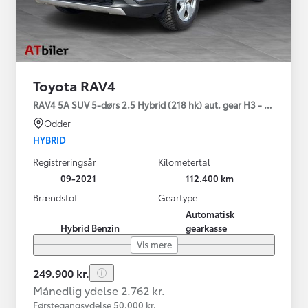
Toyota RAV4
RAV4 5A SUV 5-dørs 2.5 Hybrid (218 hk) aut. gear H3 - Comfort
Odder
HYBRID
Registreringsår
Kilometertal
09-2021
112.400 km
Brændstof
Geartype
Automatisk
Hybrid Benzin
gearkasse
Vis mere
249.900 kr.
Månedlig ydelse 2.762 kr.
Førstegangsydelse 50.000 kr.