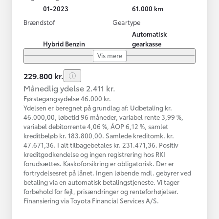
01-2023
61.000 km
Brændstof
Geartype
Automatisk
Hybrid Benzin
gearkasse
Vis mere
229.800 kr.
Månedlig ydelse 2.411 kr.
Førstegangsydelse 46.000 kr.
Ydelsen er beregnet på grundlag af: Udbetaling kr.
46.000,00, løbetid 96 måneder, variabel rente 3,99 %,
variabel debitorrente 4,06 %, ÅOP 6,12 %, samlet
kreditbeløb kr. 183.800,00. Samlede kreditomk. kr.
47.671,36. I alt tilbagebetales kr. 231.471,36. Positiv
kreditgodkendelse og ingen registrering hos RKI
forudsættes. Kaskoforsikring er obligatorisk. Der er
fortrydelsesret på lånet. Ingen løbende mdl. gebyrer ved
betaling via en automatisk betalingstjeneste. Vi tager
forbehold for fejl, prisændringer og renteforhøjelser.
Finansiering via Toyota Financial Services A/S.