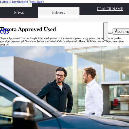
Spring til hovedindhold
(Press Enter)
DEALER NAME
Book prøvetur
Privat
Erhverv
Toyota Approved Used
Åben m
Toyota Approved Used er brugte biler med garanti. 12 måneders garanti - og garanti for at bilen er tjekket
grundigt igennem på Danmarks bedste værksted af de dygtigste teknikere. Så bilen nok er brugt, men føles
som ny.