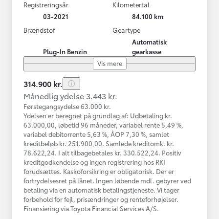
Registreringsår
Kilometertal
03-2021
84.100 km
Brændstof
Geartype
Automatisk
Plug-In Benzin
gearkasse
Vis mere
314.900 kr.
Månedlig ydelse 3.443 kr.
Førstegangsydelse 63.000 kr.
Ydelsen er beregnet på grundlag af: Udbetaling kr.
63.000,00, løbetid 96 måneder, variabel rente 5,49 %,
variabel debitorrente 5,63 %, ÅOP 7,30 %, samlet
kreditbeløb kr. 251.900,00. Samlede kreditomk. kr.
78.622,24. I alt tilbagebetales kr. 330.522,24. Positiv
kreditgodkendelse og ingen registrering hos RKI
forudsættes. Kaskoforsikring er obligatorisk. Der er
fortrydelsesret på lånet. Ingen løbende mdl. gebyrer ved
betaling via en automatisk betalingstjeneste. Vi tager
forbehold for fejl, prisændringer og renteforhøjelser.
Finansiering via Toyota Financial Services A/S.