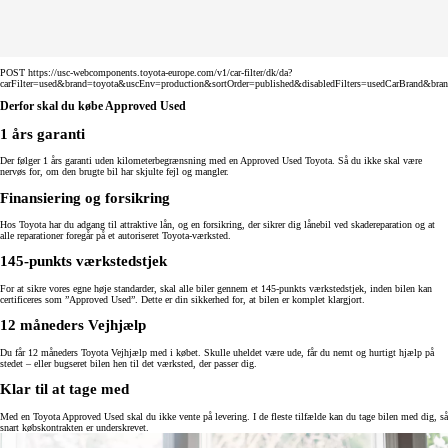
POST https://usc-webcomponents.toyota-europe.com/v1/car-filter/dk/da?
carFilter=used&brand=toyota&uscEnv=production&sortOrder=published&disabledFilters=usedCarBrand&bra
Derfor skal du købe Approved Used
1 års garanti
Der følger 1 års garanti uden kilometerbegrænsning med en Approved Used Toyota. Så du ikke skal være
nervøs for, om den brugte bil har skjulte fejl og mangler.
Finansiering og forsikring
Hos Toyota har du adgang til attraktive lån, og en forsikring, der sikrer dig lånebil ved skadereparation og at
alle reparationer foregår på et autoriseret Toyota-værksted.
145-punkts værkstedstjek
For at sikre vores egne høje standarder, skal alle biler gennem et 145-punkts værkstedstjek, inden bilen kan
certificeres som ”Approved Used”. Dette er din sikkerhed for, at bilen er komplet klargjort.
12 måneders Vejhjælp
Du får 12 måneders Toyota Vejhjælp med i købet. Skulle uheldet være ude, får du nemt og hurtigt hjælp på
stedet – eller bugseret bilen hen til det værksted, der passer dig.
Klar til at tage med
Med en Toyota Approved Used skal du ikke vente på levering. I de fleste tilfælde kan du tage bilen med dig, så
snart købskontrakten er underskrevet.