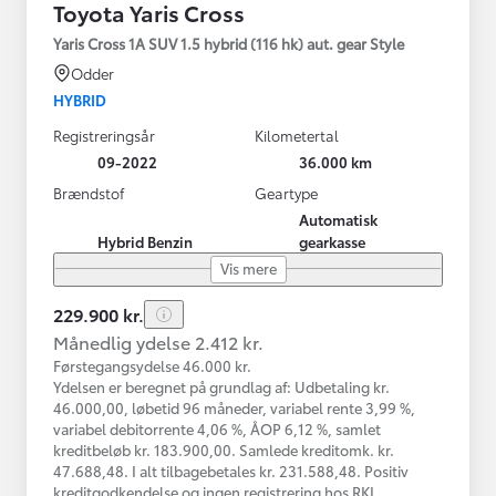
Toyota Yaris Cross
Yaris Cross 1A SUV 1.5 hybrid (116 hk) aut. gear Style
Odder
HYBRID
Registreringsår
Kilometertal
09-2022
36.000 km
Brændstof
Geartype
Automatisk
Hybrid Benzin
gearkasse
Vis mere
229.900 kr.
Månedlig ydelse 2.412 kr.
Førstegangsydelse 46.000 kr.
Ydelsen er beregnet på grundlag af: Udbetaling kr.
46.000,00, løbetid 96 måneder, variabel rente 3,99 %,
variabel debitorrente 4,06 %, ÅOP 6,12 %, samlet
kreditbeløb kr. 183.900,00. Samlede kreditomk. kr.
47.688,48. I alt tilbagebetales kr. 231.588,48. Positiv
kreditgodkendelse og ingen registrering hos RKI