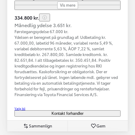
Vis mere
334.800 kr.
Månedlig ydelse 3.651 kr.
Førstegangsydelse 67.000 kr.
Ydelsen er beregnet på grundlag af: Udbetaling kr.
67.000,00, løbetid 96 måneder, variabel rente 5,49 %,
variabel debitorrente 5,63 %, ÅOP 7,22 %, samlet
kreditbeløb kr. 267.800,00. Samlede kreditomk. kr.
82.651,84. I alt tilbagebetales kr. 350.451,84. Positiv
kreditgodkendelse og ingen registrering hos RKI
forudsættes. Kaskoforsikring er obligatorisk. Der er
fortrydelsesret på lånet. Ingen løbende mdl. gebyrer ved
betaling via en automatisk betalingstjeneste. Vi tager
forbehold for fejl, prisændringer og renteforhøjelser.
Finansiering via Toyota Financial Services A/S.
Vælg bil
Kontakt forhandler
Sammenlign
Gem