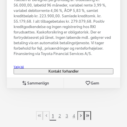
56.000,00, løbetid 96 måneder, variabel rente 3,99 %,
variabel debitorrente 4,06 %, ÅOP 5,83 %, samlet
kreditbeløb kr. 223.900,00. Samlede kreditomk. kr.
55.179,68. I alt tilbagebetales kr. 279.079,68. Positiv
kreditgodkendelse og ingen registrering hos RKI
forudsættes. Kaskoforsikring er obligatorisk. Der er
fortrydelsesret på lånet. Ingen løbende mdl. gebyrer ved
betaling via en automatisk betalingstjeneste. Vi tager
forbehold for fejl, prisændringer og renteforhøjelser.
Finansiering via Toyota Financial Services A/S.
Vælg bil
Kontakt forhandler
Sammenlign
Gem
1
2
3
4
First Page
Tidligere side
Næste side
Last Page