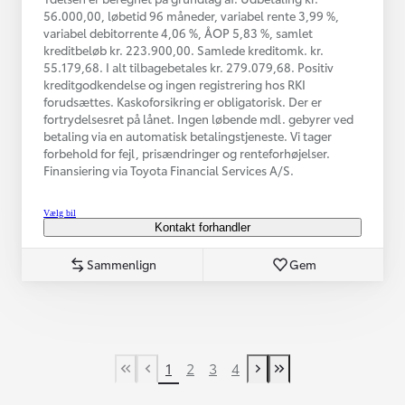
56.000,00, løbetid 96 måneder, variabel rente 3,99 %,
variabel debitorrente 4,06 %, ÅOP 5,83 %, samlet
kreditbeløb kr. 223.900,00. Samlede kreditomk. kr.
55.179,68. I alt tilbagebetales kr. 279.079,68. Positiv
kreditgodkendelse og ingen registrering hos RKI
forudsættes. Kaskoforsikring er obligatorisk. Der er
fortrydelsesret på lånet. Ingen løbende mdl. gebyrer ved
betaling via en automatisk betalingstjeneste. Vi tager
forbehold for fejl, prisændringer og renteforhøjelser.
Finansiering via Toyota Financial Services A/S.
Vælg bil
Kontakt forhandler
Sammenlign
Gem
1
2
3
4
First Page
Tidligere side
Næste side
Last Page