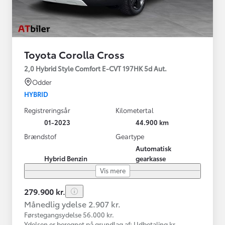
Toyota Corolla Cross
2,0 Hybrid Style Comfort E-CVT 197HK 5d Aut.
Odder
HYBRID
Registreringsår
Kilometertal
01-2023
44.900 km
Brændstof
Geartype
Automatisk
Hybrid Benzin
gearkasse
Vis mere
279.900 kr.
Månedlig ydelse 2.907 kr.
Førstegangsydelse 56.000 kr.
Ydelsen er beregnet på grundlag af: Udbetaling kr.