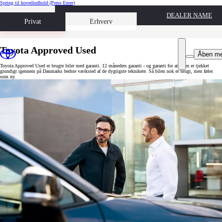
Spring til hovedindhold
(Press Enter)
DEALER NAME
Book prøvetur
Privat
Erhverv
Toyota Approved Used
Åben m
Toyota Approved Used er brugte biler med garanti. 12 måneders garanti - og garanti for at bilen er tjekket
grundigt igennem på Danmarks bedste værksted af de dygtigste teknikere. Så bilen nok er brugt, men føles
som ny.