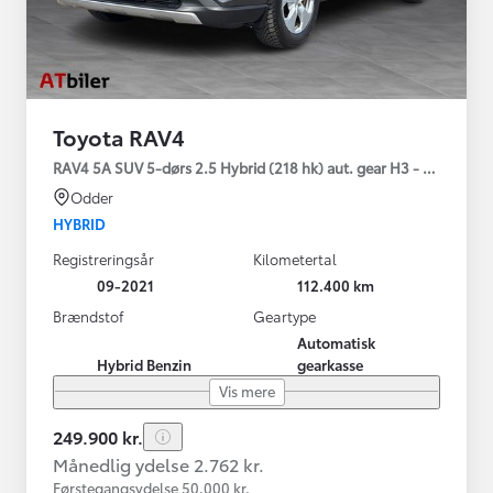
Toyota RAV4
RAV4 5A SUV 5-dørs 2.5 Hybrid (218 hk) aut. gear H3 - Comfort
Odder
HYBRID
Registreringsår
Kilometertal
09-2021
112.400 km
Brændstof
Geartype
Automatisk
Hybrid Benzin
gearkasse
Vis mere
249.900 kr.
Månedlig ydelse 2.762 kr.
Førstegangsydelse 50.000 kr.