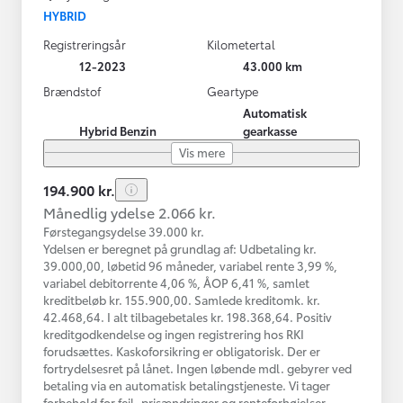
HYBRID
Registreringsår
Kilometertal
12-2023
43.000 km
Brændstof
Geartype
Automatisk
Hybrid Benzin
gearkasse
Vis mere
194.900 kr.
Månedlig ydelse 2.066 kr.
Førstegangsydelse 39.000 kr.
Ydelsen er beregnet på grundlag af: Udbetaling kr.
39.000,00, løbetid 96 måneder, variabel rente 3,99 %,
variabel debitorrente 4,06 %, ÅOP 6,41 %, samlet
kreditbeløb kr. 155.900,00. Samlede kreditomk. kr.
42.468,64. I alt tilbagebetales kr. 198.368,64. Positiv
kreditgodkendelse og ingen registrering hos RKI
forudsættes. Kaskoforsikring er obligatorisk. Der er
fortrydelsesret på lånet. Ingen løbende mdl. gebyrer ved
betaling via en automatisk betalingstjeneste. Vi tager
forbehold for fejl, prisændringer og renteforhøjelser.