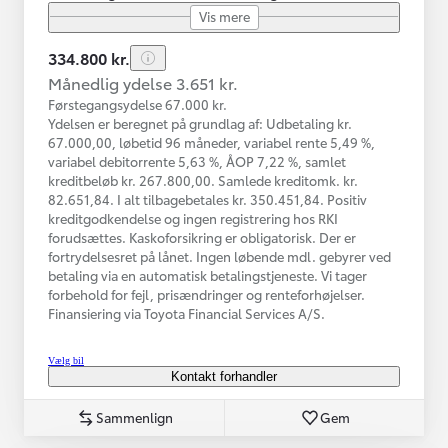
Vis mere
334.800 kr.
Månedlig ydelse 3.651 kr.
Førstegangsydelse 67.000 kr.
Ydelsen er beregnet på grundlag af: Udbetaling kr.
67.000,00, løbetid 96 måneder, variabel rente 5,49 %,
variabel debitorrente 5,63 %, ÅOP 7,22 %, samlet
kreditbeløb kr. 267.800,00. Samlede kreditomk. kr.
82.651,84. I alt tilbagebetales kr. 350.451,84. Positiv
kreditgodkendelse og ingen registrering hos RKI
forudsættes. Kaskoforsikring er obligatorisk. Der er
fortrydelsesret på lånet. Ingen løbende mdl. gebyrer ved
betaling via en automatisk betalingstjeneste. Vi tager
forbehold for fejl, prisændringer og renteforhøjelser.
Finansiering via Toyota Financial Services A/S.
Vælg bil
Kontakt forhandler
Sammenlign
Gem