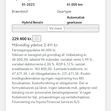
01-2023
61.000 km
Brændstof
Geartype
Automatisk
Hybrid Benzin
gearkasse
Vis mere
229.800 kr.
Månedlig ydelse 2.411 kr.
Førstegangsydelse 46.000 kr.
Ydelsen er beregnet på grundlag af: Udbetaling kr.
46.000,00, løbetid 96 måneder, variabel rente 3,99 %,
variabel debitorrente 4,06 %, ÅOP 6,12 %, samlet
kreditbeløb kr. 183.800,00. Samlede kreditomk. kr.
47.671,36. I alt tilbagebetales kr. 231.471,36. Positiv
kreditgodkendelse og ingen registrering hos RKI
forudsættes. Kaskoforsikring er obligatorisk. Der er
fortrydelsesret på lånet. Ingen løbende mdl. gebyrer ved
betaling via en automatisk betalingstjeneste. Vi tager
forbehold for fejl, prisændringer og renteforhøjelser.
Finansiering via Toyota Financial Services A/S.