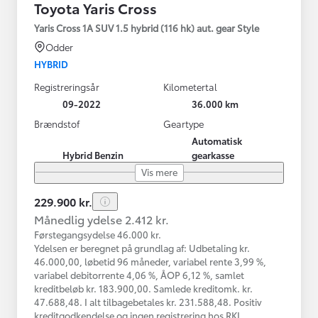
Toyota Yaris Cross
Yaris Cross 1A SUV 1.5 hybrid (116 hk) aut. gear Style
Odder
HYBRID
Registreringsår
Kilometertal
09-2022
36.000 km
Brændstof
Geartype
Automatisk
Hybrid Benzin
gearkasse
Vis mere
229.900 kr.
Månedlig ydelse 2.412 kr.
Førstegangsydelse 46.000 kr.
Ydelsen er beregnet på grundlag af: Udbetaling kr.
46.000,00, løbetid 96 måneder, variabel rente 3,99 %,
variabel debitorrente 4,06 %, ÅOP 6,12 %, samlet
kreditbeløb kr. 183.900,00. Samlede kreditomk. kr.
47.688,48. I alt tilbagebetales kr. 231.588,48. Positiv
kreditgodkendelse og ingen registrering hos RKI