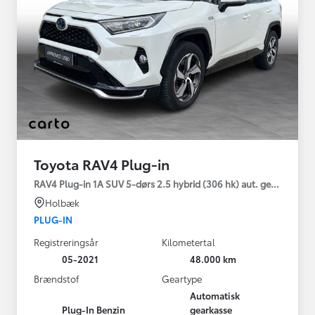
Toyota RAV4 Plug-in
RAV4 Plug-in 1A SUV 5-dørs 2.5 hybrid (306 hk) aut. gear AWD-i
Holbæk
PLUG-IN
Registreringsår
Kilometertal
05-2021
48.000 km
Brændstof
Geartype
Automatisk
Plug-In Benzin
gearkasse