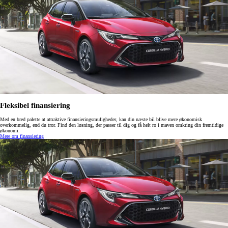
Fleksibel finansiering
Med en bred palette at attraktive finansieringsmuligheder, kan din næste bil blive mere økonomisk
overkommelig, end du tror. Find den løsning, der passer til dig og få helt ro i maven omkring din fremtidige
økonomi.
Mere om finansiering