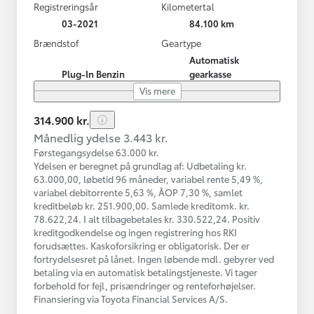
Registreringsår
Kilometertal
03-2021
84.100 km
Brændstof
Geartype
Automatisk
Plug-In Benzin
gearkasse
Vis mere
314.900 kr.
Månedlig ydelse 3.443 kr.
Førstegangsydelse 63.000 kr.
Ydelsen er beregnet på grundlag af: Udbetaling kr.
63.000,00, løbetid 96 måneder, variabel rente 5,49 %,
variabel debitorrente 5,63 %, ÅOP 7,30 %, samlet
kreditbeløb kr. 251.900,00. Samlede kreditomk. kr.
78.622,24. I alt tilbagebetales kr. 330.522,24. Positiv
kreditgodkendelse og ingen registrering hos RKI
forudsættes. Kaskoforsikring er obligatorisk. Der er
fortrydelsesret på lånet. Ingen løbende mdl. gebyrer ved
betaling via en automatisk betalingstjeneste. Vi tager
forbehold for fejl, prisændringer og renteforhøjelser.
Finansiering via Toyota Financial Services A/S.