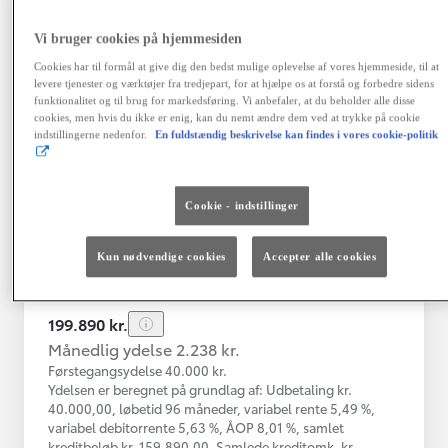
Vi bruger cookies på hjemmesiden
Toyota C-HR
Cookies har til formål at give dig den bedst mulige oplevelse af vores hjemmeside, til at
Toyota C-HR 1B SUV 5-dørs 1.8 hybrid (122 hk) aut. gear C-LUB -
levere tjenester og værktøjer fra tredjepart, for at hjælpe os at forstå og forbedre sidens
funktionalitet og til brug for markedsføring. Vi anbefaler, at du beholder alle disse
Herlev
cookies, men hvis du ikke er enig, kan du nemt ændre dem ved at trykke på cookie
HYBRID
indstillingerne nedenfor.
En fuldstændig beskrivelse kan findes i vores cookie-politik
Registreringsår
Kilometertal
03-2021
76.000 km
Cookie - indstillinger
Brændstof
Geartype
Automatisk
Hybrid Benzin
gearkasse
Kun nødvendige cookies
Accepter alle cookies
Vis mere
199.890 kr.
Månedlig ydelse 2.238 kr.
Førstegangsydelse 40.000 kr.
Ydelsen er beregnet på grundlag af: Udbetaling kr.
40.000,00, løbetid 96 måneder, variabel rente 5,49 %,
variabel debitorrente 5,63 %, ÅOP 8,01 %, samlet
kreditbeløb kr. 159.890,00. Samlede kreditomk. kr.