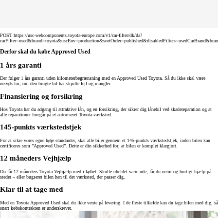
POST https://usc-webcomponents.toyota-europe.com/v1/car-filter/dk/da?
carFilter=used&brand=toyota&uscEnv=production&sortOrder=published&disabledFilters=usedCarBrand&bra
Derfor skal du købe Approved Used
1 års garanti
Der følger 1 års garanti uden kilometerbegrænsning med en Approved Used Toyota. Så du ikke skal være
nervøs for, om den brugte bil har skjulte fejl og mangler.
Finansiering og forsikring
Hos Toyota har du adgang til attraktive lån, og en forsikring, der sikrer dig lånebil ved skadereparation og at
alle reparationer foregår på et autoriseret Toyota-værksted.
145-punkts værkstedstjek
For at sikre vores egne høje standarder, skal alle biler gennem et 145-punkts værkstedstjek, inden bilen kan
certificeres som ”Approved Used”. Dette er din sikkerhed for, at bilen er komplet klargjort.
12 måneders Vejhjælp
Du får 12 måneders Toyota Vejhjælp med i købet. Skulle uheldet være ude, får du nemt og hurtigt hjælp på
stedet – eller bugseret bilen hen til det værksted, der passer dig.
Klar til at tage med
Med en Toyota Approved Used skal du ikke vente på levering. I de fleste tilfælde kan du tage bilen med dig, så
snart købskontrakten er underskrevet.