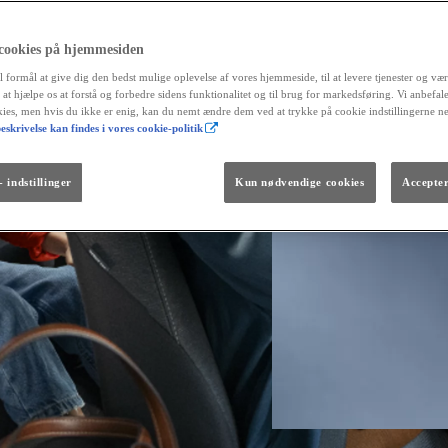
 cookies på hjemmesiden
l formål at give dig den bedst mulige oplevelse af vores hjemmeside, til at levere tjenester og vær
r at hjælpe os at forstå og forbedre sidens funktionalitet og til brug for markedsføring. Vi anbefal
okies, men hvis du ikke er enig, kan du nemt ændre dem ved at trykke på cookie indstillingerne n
eskrivelse kan findes i vores cookie-politik
Fra kr. 299.990
Den nye GR GT
The soul lives on.
 indstillinger
Kun nødvendige cookies
Accepter