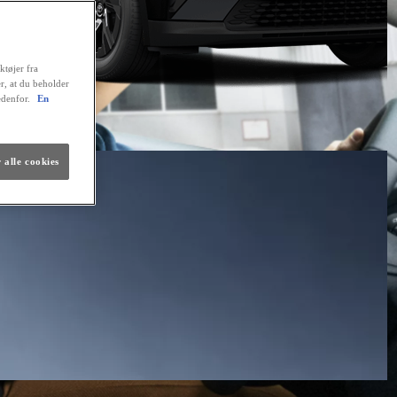
ktøjer fra
er, at du beholder
edenfor.
En
 alle cookies