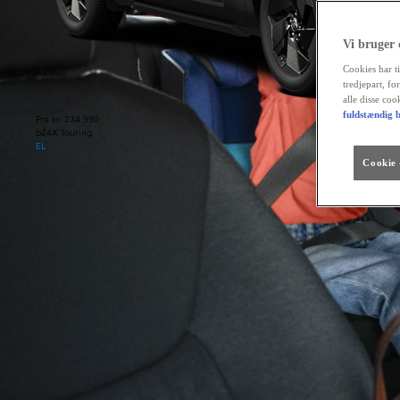
Vi bruger
Cookies har ti
tredjepart, fo
alle disse co
fuldstændig b
Fra kr. 234.990
bZ4X Touring
EL
Cookie -