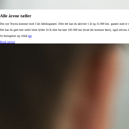
Alle årene tæller
Din nye Toyota kommer med 3 års fabriksgaranti. Efter det kan du aktivere 1 år og 15.000 km. garanti med et s
Det kan du gøre helt indtil bilen fylder 10 år eller har kørt 185.000 km (hvad der kommer først), også selvom di
Se betingelser og vilkår
her
.
Book service
Yaris
HYBRID