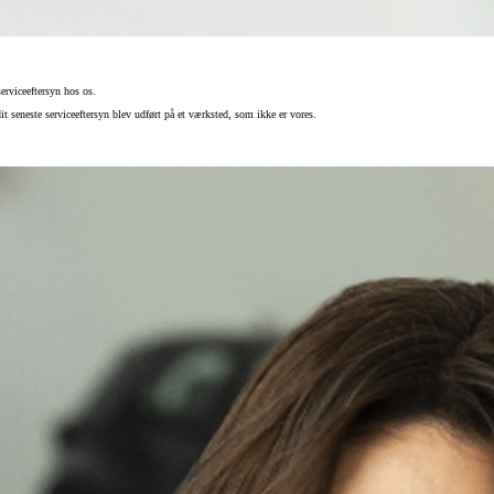
erviceeftersyn hos os.
t seneste serviceeftersyn blev udført på et værksted, som ikke er vores.
Den nye Yaris Cross
Kommer snart