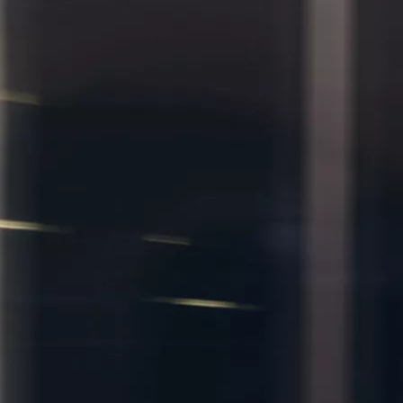
Den nye Yaris Cross
Kommer snart