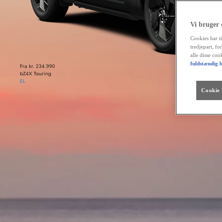
Vi bruger
Cookies har ti
tredjepart, fo
alle disse co
fuldstændig b
Fra kr. 234.990
bZ4X Touring
EL
Cookie -