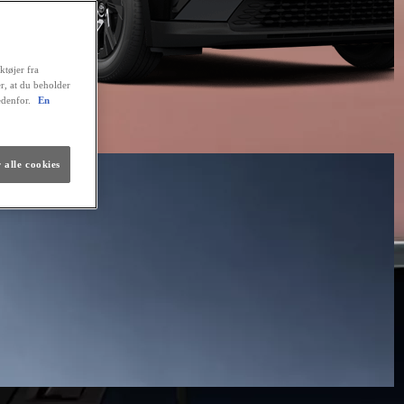
ktøjer fra
er, at du beholder
edenfor.
En
 alle cookies