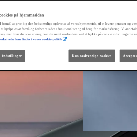
 cookies på hjemmesiden
l formål at give dig den bedst mulige oplevelse af vores hjemmeside, til at levere tjenester og vær
r at hjælpe os at forstå og forbedre sidens funktionalitet og til brug for markedsføring. Vi anbefal
okies, men hvis du ikke er enig, kan du nemt ændre dem ved at trykke på cookie indstillingerne n
eskrivelse kan findes i vores cookie-politik
Fra kr. 299.990
Den nye GR GT
The soul lives on.
 indstillinger
Kun nødvendige cookies
Accepter