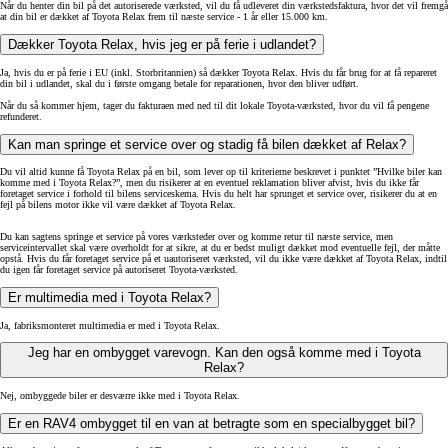
Når du henter din bil på det autoriserede værksted, vil du få udleveret din værkstedsfaktura, hvor det vil fremgå
at din bil er dækket af Toyota Relax frem til næste service - 1 år eller 15.000 km.
Dækker Toyota Relax, hvis jeg er på ferie i udlandet?
Ja, hvis du er på ferie i EU (inkl. Storbritannien) så dækker Toyota Relax. Hvis du får brug for at få repareret
din bil i udlandet, skal du i første omgang betale for reparationen, hvor den bliver udført.
Når du så kommer hjem, tager du fakturaen med ned til dit lokale Toyota-værksted, hvor du vil få pengene
refunderet.
Kan man springe et service over og stadig få bilen dækket af Relax?
Du vil altid kunne få Toyota Relax på en bil, som lever op til kriterierne beskrevet i punktet ”Hvilke biler kan
komme med i Toyota Relax?”, men du risikerer at en eventuel reklamation bliver afvist, hvis du ikke får
foretaget service i forhold til bilens serviceskema. Hvis du helt har sprunget et service over, risikerer du at en
fejl på bilens motor ikke vil være dækket af Toyota Relax.
Du kan sagtens springe et service på vores værksteder over og komme retur til næste service, men
serviceintervallet skal være overholdt for at sikre, at du er bedst muligt dækket mod eventuelle fejl, der måtte
opstå. Hvis du får foretaget service på et uautoriseret værksted, vil du ikke være dækket af Toyota Relax, indtil
du igen får foretaget service på autoriseret Toyota-værksted.
Er multimedia med i Toyota Relax?
Ja, fabriksmonteret multimedia er med i Toyota Relax.
Jeg har en ombygget varevogn. Kan den også komme med i Toyota
Relax?
Nej, ombyggede biler er desværre ikke med i Toyota Relax.
Er en RAV4 ombygget til en van at betragte som en specialbygget bil?