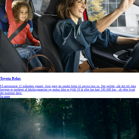
Toyota Relax
Få automatisk 12 måneders garanti, hver gang du sender bilen til service hos os. Det gælder, når din bil ikke
længere er omfattet af fabriksgarantien og endnu ikke er fyldt 10 år eller har kørt 185.000 km., alt efter hvad
der kommer først.
Se mere