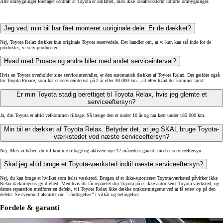
Alle ombygninger foretaget centralt af Toyota er omfattet, men ikke lokalt/eksternt udførte ombygninger.
Jeg ved, min bil har fået monteret uoriginale dele. Er de dækket?
Nej, Toyota Relax dækker kun originale Toyota reservedele. Det handler om, at vi kun kan stå inde for de
produkter, vi selv producerer.
Hvad med Proace og andre biler med andet serviceinterval?
Hvis en Toyota overholder sine serviceintervaller, er den automatisk dækket af Toyota Relax. Det gælder også
for Toyota Proace, som har et serviceinterval på 2 år eller 30.000 km., alt efter hvad der kommer først.
Er min Toyota stadig berettiget til Toyota Relax, hvis jeg glemte et
serviceeftersyn?
Ja, din Toyota er altid velkommen tilbage. Så længe den er under 10 år og har kørt under 185.000 km.
Min bil er dækket af Toyota Relax. Betyder det, at jeg SKAL bruge Toyota-
værkstedet ved næste serviceeftersyn?
Nej. Men vi håber, du vil komme tilbage og aktivere nye 12 måneders garanti med et serviceeftersyn.
Skal jeg altid bruge et Toyota-værksted indtil næste serviceeftersyn?
Nej, du kan bruge et hvilket som helst værksted. Brugen af ​​et ikke-autoriseret Toyota-værksted påvirker ikke
Relax-dækningens gyldighed. Men hvis du får repareret din Toyota på et ikke-autoriseret Toyota-værksted, og
denne reparation medfører en defekt, vil Toyota Relax ikke dække omkostningerne ved at få rettet op på den
defekt. Se eventuelt afsnittet om ”Undtagelser” i vilkår og betingelser.
Fordele & garanti