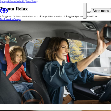
Spring til hovedindhold
(Press Enter)
Toyota Relax
Åben menu
1 års garanti for hvert service hos os – så længe bilen er under 10 år og har kørt under 185.000 km.
Book serviceeftersyn