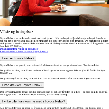
Vilkår og betingelser
Toyota Relax er en omfattende, serviceaktiveret garanti. Hele omfanget – eller dækningsomfanget, kan du se
her. Og der er selvfølgelig også nogle betingelser, der skal opfyldes for at få garantien. Det vigtigste er at bilen
skal gennem et service, den må ikke være omfattet af fabriksgarantien, den skal være under 10 år og endnu ikke
have kørt 185.000 km.
Dækningsomfang
Vilkår og betingelser
Find forhandler »
Book service »
Spørg Toyota »
Hvad er Toyota Relax?
Toyota Relax er en garanti, som automatisk aktiveres efter et service på et autoriseret Toyota-værksted.
Det gælder for biler, som ikke er omfattet af fabriksgarantien mere, og som ikke er fyldt 10 år eller har kørt
185.000 km.
Det gælder også for de biler, som indtil nu ikke har været til service på et autoriseret Toyota-værksted.
Hvad dækker Toyota Relax?
Den serviceaktiverede garanti dækker populært sagt alt det, der får bilen til at køre – og som du ikke slider på
ved dagligt brug. Det er for eksempel motoren, gearkasse og styretøj.
Hvilke biler kan komme med i Toyota Relax?
Alle Toyota-biler som er under 10 år gamle, og som har kørt mindre end 185.000 km. kan komme med i