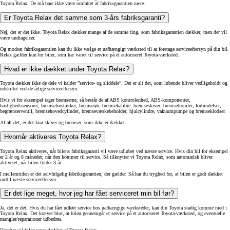
Toyota Relax. De må bare ikke være omfattet af fabriksgarantien mere.
Er Toyota Relax det samme som 3-års fabriksgaranti?
Nej, det er det ikke. Toyota Relax dækker mange af de samme ting, som fabriksgarantien dækker, men der vil
være undtagelser.
Og modsat fabriksgarantien kan du ikke vælge et uafhængigt værksted til at foretage serviceeftersyn på din bil.
Relax gælder kun for biler, som har været til service på et autoriseret Toyota-værksted.
Hvad er ikke dækket under Toyota Relax?
Toyota dækker ikke de dele vi kalder ”service- og sliddele”. Det er alt det, som løbende bliver vedligeholdt og
udskiftet ved de årlige serviceeftersyn.
Hvis vi for eksempel tager bremserne, så består de af ABS kontrolenhed, ABS-komponenter,
hastighedssensorer, bremseforstærker, bremserør, bremsekalibre, bremseskiver, bremsetromler, forbindelser,
begrænserventil, bremsehovedcylinder, bremsevæskebeholder, hjulcylindre, vakuumpumpe og bremseklodser.
Af alt det, er det kun skiver og bremser, som ikke er dækket.
Hvornår aktiveres Toyota Relax?
Toyota Relax aktiveres, når bilens fabriksgaranti vil være udløbet ved næste service. Hvis din bil for eksempel
er 2 år og 8 måneder, når den kommer til service. Så tilknytter vi Toyota Relax, som automatisk bliver
aktiveret, når bilen fylder 3 år.
I mellemtiden er det selvfølgelig fabriksgarantien, der gælder. Så har du tryghed for, at bilen er godt dækket
indtil næste serviceeftersyn.
Er det lige meget, hvor jeg har fået serviceret min bil før?
Ja, det er det. Hvis du har fået udført service hos uafhængige værksteder, kan din Toyota stadig komme med i
Toyota Relax. Det kræver blot, at bilen gennemgår et service på et autoriseret Toyota-værksted, og eventuelle
mangler/reparationer udbedres.