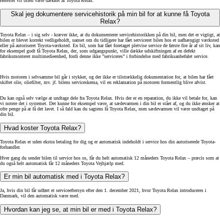
Herefter vil bilen være dækket af Toyota Relax.
Skal jeg dokumentere servicehistorik på min bil for at kunne få Toyota
Relax?
Toyota Relax – i sig selv - kræver ikke, at du dokumenterer servicehistorikken på din bil, men det er vigtigt, at
bilen er blevet korrekt vedligeholdt, uanset om du tidligere har fået serviceret bilen hos et uafhængigt værksted
eller på autoriseret Toyota-værksted. En bil, som har fået foretaget pletvise service de første fire år af sit liv, kan
for eksempel godt få Toyota Relax, der, som udgangspunkt, ville dække udskiftningen af en defekt
fabriksmonteret multimedieenhed, fordi denne ikke ”serviceres” i forbindelse med fabriksanbefalet service.
Hvis motoren i selvsamme bil går i stykker, og der ikke er tilstrækkelig dokumentation for, at bilen har fået
skiftet olie, oliefilter, mv. jf. bilens serviceskema, vil en reklamation på motoren formentlig blive afvist.
Du kan også selv vælge at undtage dele fra Toyota Relax. Hvis der er en reparation, du ikke vil betale for, kan
vi notere det i systemet. Det kunne for eksempel være, at sædevarmen i din bil er stået af, og du ikke ønsker at
ofre penge på at få det lavet. I så fald kan du sagtens få Toyota Relax, men sædevarmen vil være undtaget på
din bil.
Hvad koster Toyota Relax?
Toyota Relax er uden ekstra betaling for dig og er automatisk indeholdt i service hos din autoriserede Toyota-
forhandler.
Hver gang du sender bilen til service hos os, får du helt automatisk 12 måneders Toyota Relax – præcis som at
du også helt automatisk får 12 måneders Toyota Vejhjælp med.
Er min bil automatisk med i Toyota Relax?
Ja, hvis din bil får udført et serviceeftersyn efter den 1. december 2021, hvor Toyota Relax introduceres i
Danmark, vil den automatisk være med.
Hvordan kan jeg se, at min bil er med i Toyota Relax?