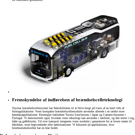
Fremskyndelse af indførelsen af brændselscelleteknologi
Toyotas brændselscellesystem har fleksibiliteten til at blive brugt på tværs af en bred vifte af
brintapplikationer. Vores kompakte brændselscellemoduler anvendes allerede i en række store
køretøjsapplikationer. Eksempler inkluderer Toyota Sora-bussen i Japan og Caetano-busserne i
Portugal. Vi demonstrerer også, hvordan vores teknologi kan anvendes i lastbiler, og den testes i tog,
både og gaffeltrucks. Ud over transport integreres vores moduler i generatorer for at levere strøm til
fabrikker, store begivenheder eller nødsituationer. Vi fokuserer på applikationer, hvor
brintbrændselsceller har en klar fordel.