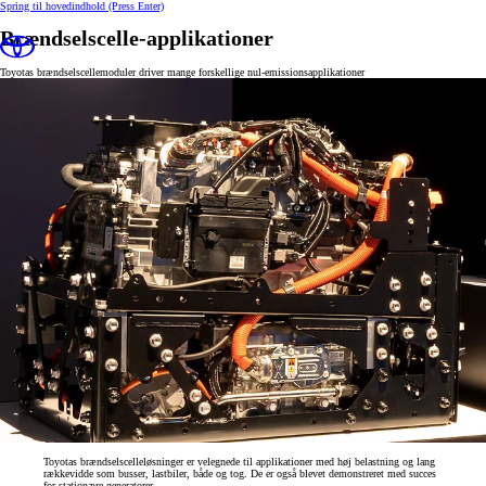
Spring til hovedindhold
(Press Enter)
Brændselscelle-applikationer
Toyotas brændselscellemoduler driver mange forskellige nul-emissionsapplikationer
Toyotas brændselscelleløsninger er velegnede til applikationer med høj belastning og lang
rækkevidde som busser, lastbiler, både og tog. De er også blevet demonstreret med succes
for stationære generatorer.