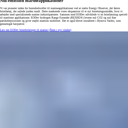
Nul-emission marineapplikationer
Vi var pionerer inden for brændselsceller til marineapplikationer ved at støtte Energy Observer, det første
brintfartøj, der sejlede jorden rundt. Dette markerede vores ekspansion til et nyt forretningsområde, hvor vi
arbejder med specialiserede marine industripartnere. Sammen med EODev udviklede vi en brintløsning specielt
til maritime applikationer. EODev hydrogen Range Extender (REXH2®) leverer nul CO2 og nul fine
partikelemissioner og giver støjfri maritim mobilitet. Det er også blevet installeret i Hynova Yachts, som
gennemgår havprøver.
Læs om EODev brintforlænger til marine
(Åben i nyt vindue)