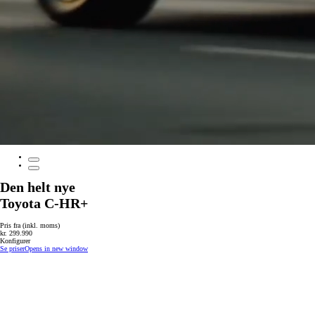
Den helt nye
Toyota C-HR+
Pris fra (inkl. moms)
kr. 299.990
Konfigurer
Se priser
Opens in new window