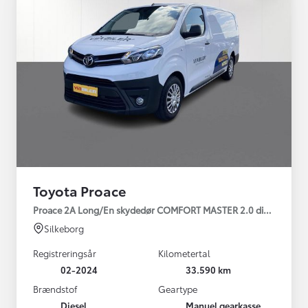
Toyota Proace
Proace 2A Long/En skydedør COMFORT MASTER 2.0 diesel 144hp
Silkeborg
Registreringsår
Kilometertal
02-2024
33.590 km
Brændstof
Geartype
Diesel
Manuel gearkasse