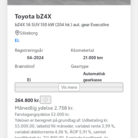
Toyota bZ4X
bZ4X 1A SUV 150 kW (204 hk ) aut. gear Executive
Silkeborg
EL
Registreringsår
Kilometertal
04-2024
21.000 km
Brændstof
Geartype
Automatisk
El
gearkasse
Vis mere
264.800 kr.
Månedlig ydelse 2.758 kr.
Førstegangsydelse 53.000 kr.
Ydelsen er beregnet på grundlag af: Udbetaling kr.
53.000,00, løbetid 96 måneder, variabel rente 3,99 %,
variabel debitorrente 4,06 %, ÅOP 5,91 %, samlet
kreditbeløb kr. 211.800,00. Samlede kreditomk. kr.