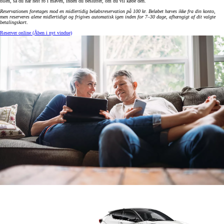
bilen, så du har helt ro i maven, inden du beslutter, om du vil købe den.
Reservationen foretages mod en midlertidig beløbsreservation på 100 kr. Beløbet hæves ikke fra din konto,
men reserveres alene midlertidigt og frigives automatisk igen inden for 7–30 dage, afhængigt af dit valgte
betalingskort
.
Reserver online
(Åben i nyt vindue)