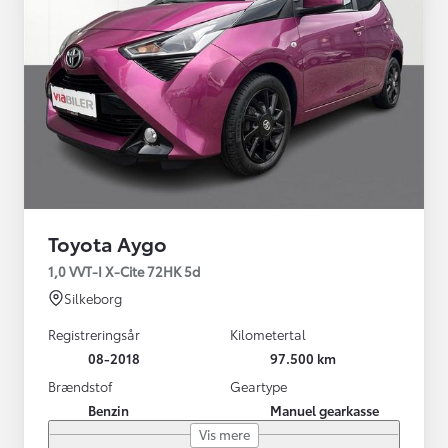
Toyota Aygo
1,0 VVT-I X-Cite 72HK 5d
Silkeborg
Registreringsår
Kilometertal
08-2018
97.500 km
Brændstof
Geartype
Benzin
Manuel gearkasse
Vis mere