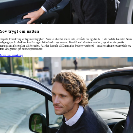
Sov trygt om natten
Toyota Forsikring er lig med tryghed. Skulle uheldet være ude, er både du og din bil i de bedste hænder. Som
udgangspunkt dækker forsikringen både kasko og ansvar, lånebil ved skadereparation, og så er der gratis
reparation af stenslag på forruden. Alt det foregår på Danmarks bedste værksted – med originale reservedele og
fem års garanti på skadereparationer.
Mere om forsikring