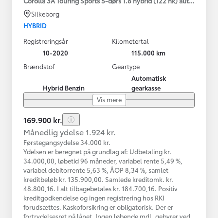
Corolla 3A Touring Sports 5-dørs 1.8 hybrid (122 hk) aut. gear H3
Silkeborg
HYBRID
Registreringsår
Kilometertal
10-2020
115.000 km
Brændstof
Geartype
Automatisk
Hybrid Benzin
gearkasse
Vis mere
169.900 kr.
Månedlig ydelse 1.924 kr.
Førstegangsydelse 34.000 kr.
Ydelsen er beregnet på grundlag af: Udbetaling kr.
34.000,00, løbetid 96 måneder, variabel rente 5,49 %,
variabel debitorrente 5,63 %, ÅOP 8,34 %, samlet
kreditbeløb kr. 135.900,00. Samlede kreditomk. kr.
48.800,16. I alt tilbagebetales kr. 184.700,16. Positiv
kreditgodkendelse og ingen registrering hos RKI
forudsættes. Kaskoforsikring er obligatorisk. Der er
fortrydelsesret på lånet. Ingen løbende mdl. gebyrer ved