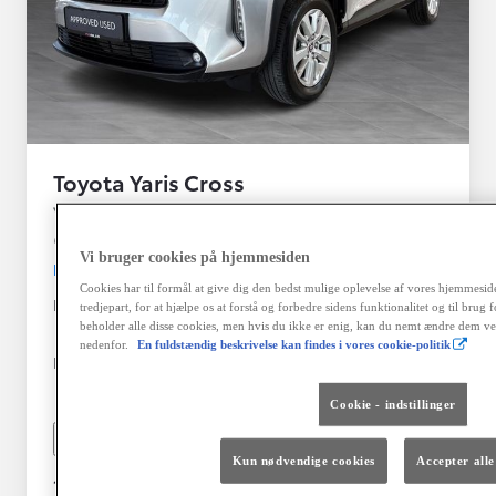
Toyota Yaris Cross
Yaris Cross 1A SUV 1.5 hybrid (116 hk) aut. gear Active - Technolo
Silkeborg
Vi bruger cookies på hjemmesiden
HYBRID
Cookies har til formål at give dig den bedst mulige oplevelse af vores hjemmeside, 
Registreringsår
Kilometertal
tredjepart, for at hjælpe os at forstå og forbedre sidens funktionalitet og til brug
beholder alle disse cookies, men hvis du ikke er enig, kan du nemt ændre dem ved
10-2022
110.000 km
nedenfor.
En fuldstændig beskrivelse kan findes i vores cookie-politik
Brændstof
Geartype
Automatisk
Cookie - indstillinger
Hybrid Benzin
gearkasse
Vis mere
Kun nødvendige cookies
Accepter alle
198.888 kr.