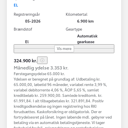
EL
Registreringsår
Kilometertal
05-2026
6.900 km
Brændstof
Geartype
Automatisk
El
gearkasse
Vis mere
324.900 kr.
Månedlig ydelse 3.353 kr.
Førstegangsydelse 65.000 kr.
Ydelsen er beregnet på grundlag af: Udbetaling kr.
65.000,00, løbetid 96 måneder, variabel rente 3,99 %,
variabel debitorrente 4,06 %, ÅOP 5,65 %, samlet
kreditbeløb kr. 259.900,00. Samlede kreditomk. kr.
61.991,84. I alt tilbagebetales kr. 321.891,84. Positiv
kreditgodkendelse og ingen registrering hos RKI
forudsættes. Kaskoforsikring er obligatorisk. Der er
fortrydelsesret på lånet. Ingen løbende mdl. gebyrer ved
betaling via en automatisk betalingstjeneste. Vi tager
forbehold for fejl, prisændringer og renteforhøjelser.