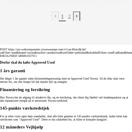
1
2
Tidligere side
Næste side
POST https://usc-webcomponents.toyota-europe.com/v1/car-filter/dk/da?
carFilter=used&brand=toyota&uscEnv=production&sortOrder=published&disabledFilters=usedCarBrand&bra
E0E3A-F685F-5B600-01270-1
Derfor skal du købe Approved Used
1 års garanti
Der følger 1 års garanti uden kilometerbegrænsning med en Approved Used Toyota. Så du ikke skal være
nervøs for, om den brugte bil har skjulte fejl og mangler.
Finansiering og forsikring
Hos Toyota har du adgang til attraktive lån, og en forsikring, der sikrer dig lånebil ved skadereparation og at
alle reparationer foregår på et autoriseret Toyota-værksted.
145-punkts værkstedstjek
For at sikre vores egne høje standarder, skal alle biler gennem et 145-punkts værkstedstjek, inden bilen kan
certificeres som ”Approved Used”. Dette er din sikkerhed for, at bilen er komplet klargjort.
12 måneders Vejhjælp