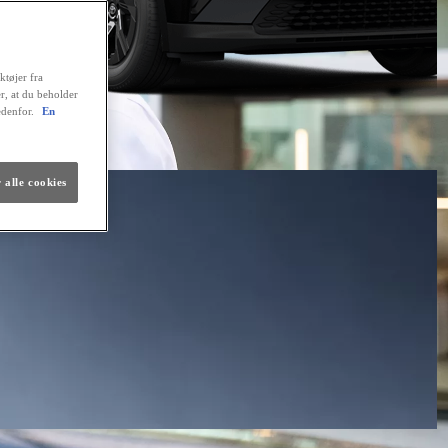
ktøjer fra
er, at du beholder
edenfor.
En
 alle cookies