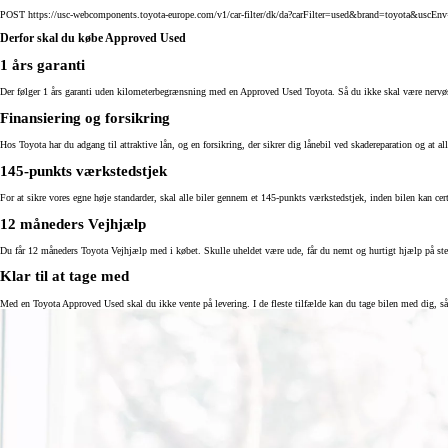
POST https://usc-webcomponents.toyota-europe.com/v1/car-filter/dk/da?carFilter=used&brand=toyota&us
Derfor skal du købe Approved Used
1 års garanti
Der følger 1 års garanti uden kilometerbegrænsning med en Approved Used Toyota. Så du ikke skal være nervøs 
Finansiering og forsikring
Hos Toyota har du adgang til attraktive lån, og en forsikring, der sikrer dig lånebil ved skadereparation og at all
145-punkts værkstedstjek
For at sikre vores egne høje standarder, skal alle biler gennem et 145-punkts værkstedstjek, inden bilen kan cer
12 måneders Vejhjælp
Du får 12 måneders Toyota Vejhjælp med i købet. Skulle uheldet være ude, får du nemt og hurtigt hjælp på stedet
Klar til at tage med
Med en Toyota Approved Used skal du ikke vente på levering. I de fleste tilfælde kan du tage bilen med dig, så