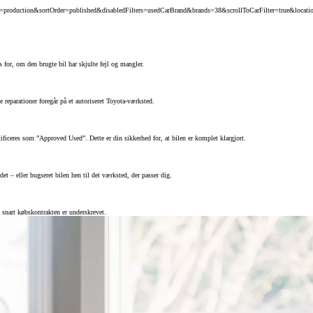
cEnv=production&sortOrder=published&disabledFilters=usedCarBrand&brands=38&scrollToCarFilter=true&l
for, om den brugte bil har skjulte fejl og mangler.
e reparationer foregår på et autoriseret Toyota-værksted.
tificeres som ”Approved Used”. Dette er din sikkerhed for, at bilen er komplet klargjort.
 – eller bugseret bilen hen til det værksted, der passer dig.
 snart købskontrakten er underskrevet.