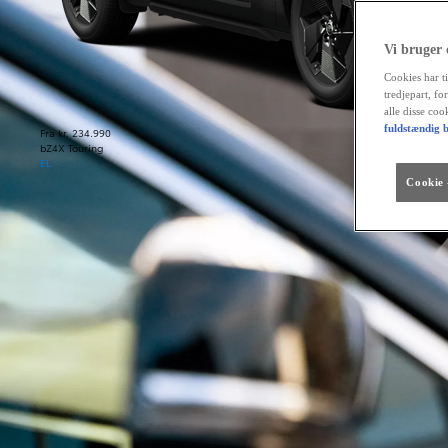
Vi bruger
Cookies har ti
tredjepart, fo
alle disse co
fuldstændig b
Fra kr. 234.990
bZ4X Touring
EL
Cookie -