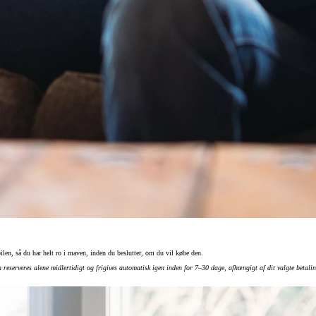
Den nye Yaris Cross
Kommer snart
 bilen, så du har helt ro i maven, inden du beslutter, om du vil købe den.
 reserveres alene midlertidigt og frigives automatisk igen inden for 7–30 dage, afhængigt af dit valgte betali