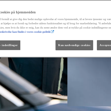
 cookies på hjemmesiden
l formål at give dig den bedst mulige oplevelse af vores hjemmeside, til at levere tjenester og vær
r at hjælpe os at forstå og forbedre sidens funktionalitet og til brug for markedsføring. Vi anbefal
okies, men hvis du ikke er enig, kan du nemt ændre dem ved at trykke på cookie indstillingerne n
eskrivelse kan findes i vores cookie-politik
Fra kr. 299.990
Den nye GR GT
The soul lives on.
 indstillinger
Kun nødvendige cookies
Accepter