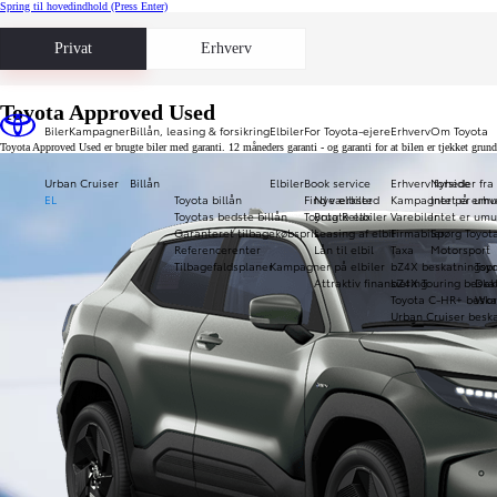
Spring til hovedindhold
(Press Enter)
Privat
Erhverv
Toyota Approved Used
Biler
Kampagner
Billån, leasing & forsikring
Elbiler
For Toyota-ejere
Erhverv
Om Toyota
Toyota Approved Used er brugte biler med garanti. 12 måneders garanti - og garanti for at bilen er tjekket gru
Urban Cruiser
Billån
Elbiler
Book service
Erhverv forside
Nyheder fra
EL
Toyota billån
Find værksted
Nye elbiler
Kampagner på erhve
Intet er umu
Toyotas bedste billån
Toyota Relax
Brugte elbiler
Varebiler
Intet er umu
Garanteret tilbagekøbspris
Leasing af elbil
Firmabiler
Spørg Toyot
Referencerenter
Lån til elbil
Taxa
Motorsport
Tilbagefaldsplaner
Kampagner på elbiler
bZ4X beskatningspr
Toy
Attraktiv finansiering
bZ4X Touring beska
Daka
Toyota C-HR+ beska
Wor
Urban Cruiser beska