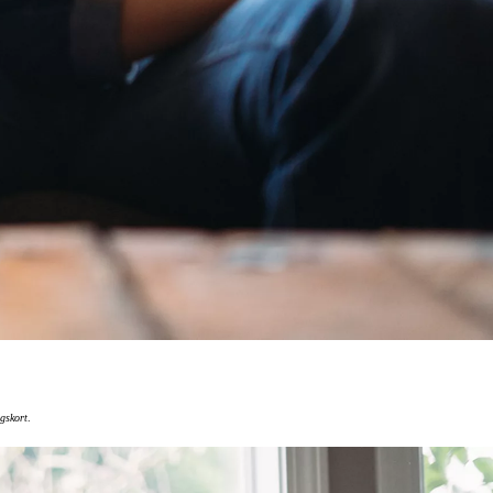
ngskort
.