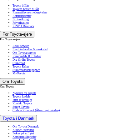
Toyota billån
Toyotas bedste billån
Finanstilsynets redegørelser
Referencerenter
Bilforsikring
Privatleasing
KINTO Danmark
For Toyota-ejere
For Toyota-ejere
Book service
Find forhandler & værksted
Om Toyota service
Reservedele & tilbehør
Dig & din Toyota
Sikkerhed
Toyota Relax
Sikkerhedskampagner
MyToyota
Om Toyota
Om Toyota
Nyheder fra Toyota
Toyota fordele
Intet er umuligt
Kontakt Toyota
Spørg Toyota
Code of Conduct
(Åben i nyt vindue)
Toyota i Danmark
Om Toyota Danmark
Kundetilfredshed
Fokus på miljøet
Karrieremuligheder