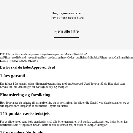
Hov, ingen resultater
Prøv at fjern nogle filtre
Fjern alle filtre
POST https://usc-webcomponents.toyota-europe.com/v1/car-filter/dk/da?
carFilter=used&brand=toyota&uscEnv=production&sortOrder=published&disabledFilters=usedCarBrand&bra
E0E1B-F4DA0-D9200-01220-1
Derfor skal du købe Approved Used
1 års garanti
Der følger 1 års garanti uden kilometerbegrænsning med en Approved Used Toyota. Så du ikke skal være
nervøs for, om den brugte bil har skjulte fejl og mangler.
Finansiering og forsikring
Hos Toyota har du adgang til attraktive lån, og en forsikring, der sikrer dig lånebil ved skadereparation og at
alle reparationer foregår på et autoriseret Toyota-værksted.
145-punkts værkstedstjek
For at sikre vores egne høje standarder, skal alle biler gennem et 145-punkts værkstedstjek, inden bilen kan
certificeres som ”Approved Used”. Dette er din sikkerhed for, at bilen er komplet klargjort.
12 måneders Vejhjælp