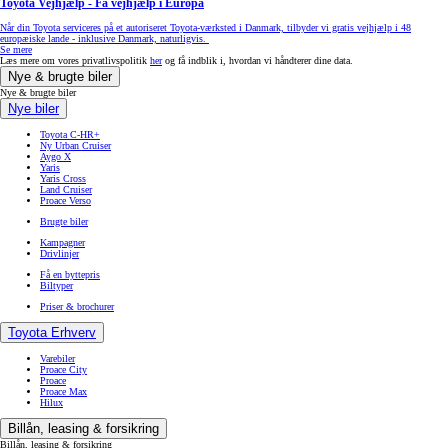
Toyota Vejhjælp - Få vejhjælp i Europa
Når din Toyota serviceres på et autoriseret Toyota-værksted i Danmark, tilbyder vi gratis vejhjælp i 48
europæiske lande - inklusive Danmark, naturligvis.
Se mere
Læs mere om vores privatlivspolitik
her
og få indblik i, hvordan vi håndterer dine data.
Nye & brugte biler
Nye & brugte biler
Nye biler
Toyota C-HR+
Ny Urban Cruiser
Aygo X
Yaris
Yaris Cross
Land Cruiser
Proace Verso
Brugte biler
Kampagner
Drivlinjer
Få en byttepris
Biltyper
Priser & brochurer
Toyota Erhverv
Varebiler
Proace City
Proace
Proace Max
Hilux
Billån, leasing & forsikring
Billån, leasing & forsikring