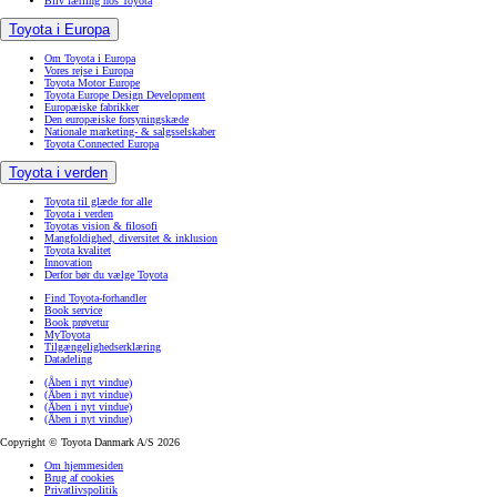
Bliv lærling hos Toyota
Toyota i Europa
Om Toyota i Europa
Vores rejse i Europa
Toyota Motor Europe
Toyota Europe Design Development
Europæiske fabrikker
Den europæiske forsyningskæde
Nationale marketing- & salgsselskaber
Toyota Connected Europa
Toyota i verden
Toyota til glæde for alle
Toyota i verden
Toyotas vision & filosofi
Mangfoldighed, diversitet & inklusion
Toyota kvalitet
Innovation
Derfor bør du vælge Toyota
Find Toyota-forhandler
Book service
Book prøvetur
MyToyota
Tilgængelighedserklæring
Datadeling
(Åben i nyt vindue)
(Åben i nyt vindue)
(Åben i nyt vindue)
(Åben i nyt vindue)
Copyright © Toyota Danmark A/S 2026
Om hjemmesiden
Brug af cookies
Privatlivspolitik