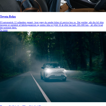
Toyota Relax
Få automatisk 12 måneders garanti, hver gang du sender bilen til service hos os. Det gælder, når din bil ikke
længere er omfattet af fabriksgarantien og endnu ikke er fyldt 10 år eller har kørt 185.000 km., alt efter hvad
der kommer først.
Se mere