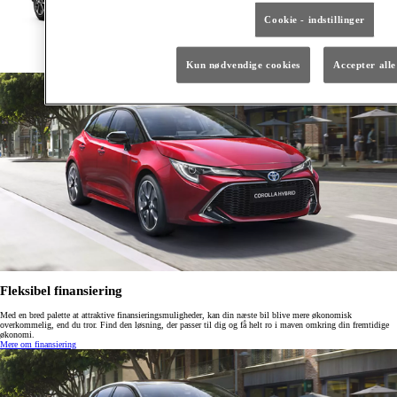
Cookie - indstillinger
Kun nødvendige cookies
Accepter alle
Fleksibel finansiering
Med en bred palette at attraktive finansieringsmuligheder, kan din næste bil blive mere økonomisk
overkommelig, end du tror. Find den løsning, der passer til dig og få helt ro i maven omkring din fremtidige
økonomi.
Mere om finansiering